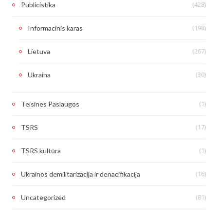
(428)
Publicistika
(198)
Informacinis karas
(267)
Lietuva
(30)
Ukraina
(1)
Teisines Paslaugos
(17)
TSRS
(1)
TSRS kultūra
(16)
Ukrainos demilitarizacija ir denacifikacija
(81)
Uncategorized