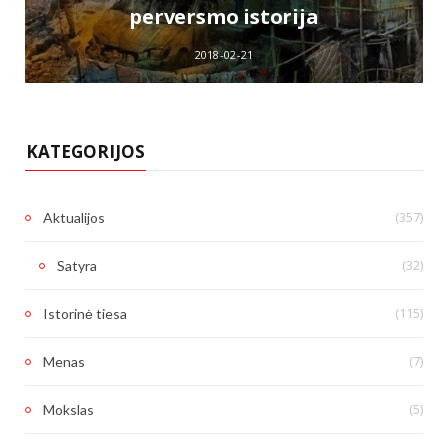
perversmo istorija
2018-02-21
KATEGORIJOS
(357)
Aktualijos
(32)
Satyra
(115)
Istorinė tiesa
(7)
Menas
(5)
Mokslas