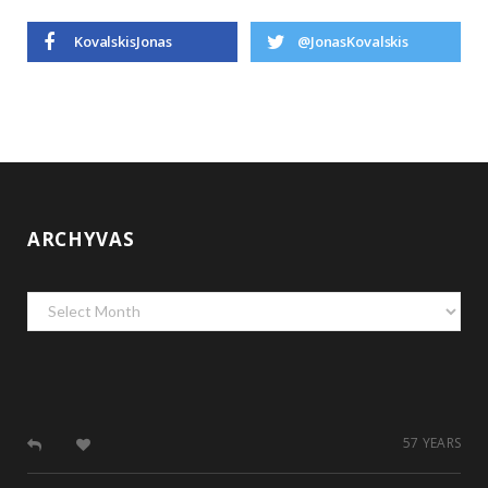
KovalskisJonas
@JonasKovalskis
ARCHYVAS
Archyvas
57 YEARS