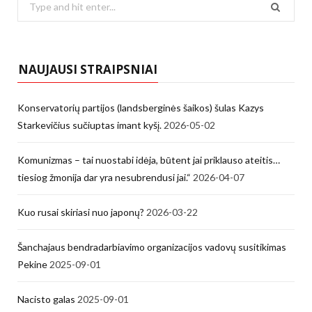
for:
NAUJAUSI STRAIPSNIAI
Konservatorių partijos (landsberginės šaikos) šulas Kazys
Starkevičius sučiuptas imant kyšį.
2026-05-02
Komunizmas – tai nuostabi idėja, būtent jai priklauso ateitis…
tiesiog žmonija dar yra nesubrendusi jai.“
2026-04-07
Kuo rusai skiriasi nuo japonų?
2026-03-22
Šanchajaus bendradarbiavimo organizacijos vadovų susitikimas
Pekine
2025-09-01
Nacisto galas
2025-09-01