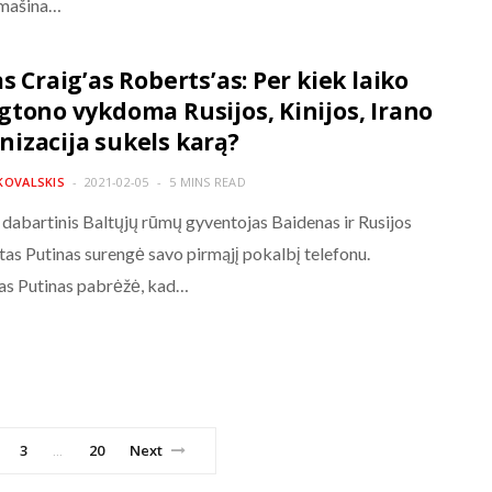
mašina…
s Craig’as Roberts’as: Per kiek laiko
gtono vykdoma Rusijos, Kinijos, Irano
izacija sukels karą?
KOVALSKIS
2021-02-05
5 MINS READ
 dabartinis Baltųjų rūmų gyventojas Baidenas ir Rusijos
tas Putinas surengė savo pirmąjį pokalbį telefonu.
as Putinas pabrėžė, kad…
3
20
Next
…