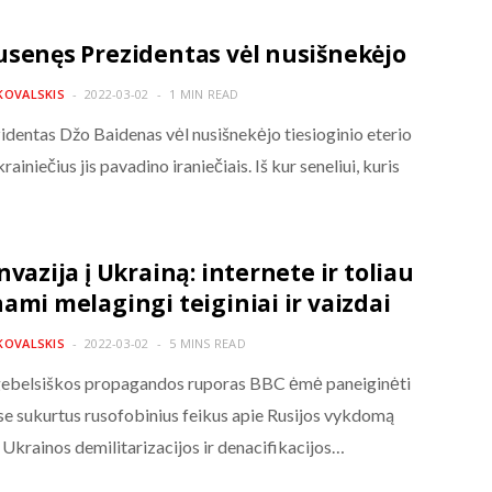
usenęs Prezidentas vėl nusišnekėjo
KOVALSKIS
2022-03-02
1 MIN READ
identas Džo Baidenas vėl nusišnekėjo tiesioginio eterio
rainiečius jis pavadino iraniečiais. Iš kur seneliui, kuris
…
nvazija į Ukrainą: internete ir toliau
nami melagingi teiginiai ir vaizdai
KOVALSKIS
2022-03-02
5 MINS READ
ebelsiškos propagandos ruporas BBC ėmė paneiginėti
e sukurtus rusofobinius feikus apie Rusijos vykdomą
 Ukrainos demilitarizacijos ir denacifikacijos…