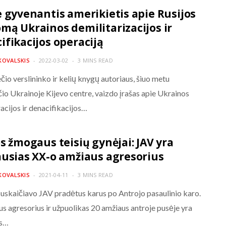
e gyvenantis amerikietis apie Rusijos
mą Ukrainos demilitarizacijos ir
ifikacijos operaciją
KOVALSKIS
2022-03-02
3 MINS READ
io verslininko ir kelių knygų autoriaus, šiuo metu
io Ukrainoje Kijevo centre, vaizdo įrašas apie Ukrainos
acijos ir denacifikacijos…
os žmogaus teisių gynėjai: JAV yra
ausias XX-o amžiaus agresorius
KOVALSKIS
2021-04-11
3 MINS READ
 suskaičiavo JAV pradėtus karus po Antrojo pasaulinio karo.
us agresorius ir užpuolikas 20 amžiaus antroje pusėje yra
ės…