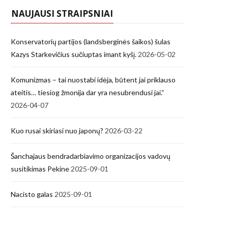
NAUJAUSI STRAIPSNIAI
Konservatorių partijos (landsberginės šaikos) šulas
Kazys Starkevičius sučiuptas imant kyšį.
2026-05-02
Komunizmas – tai nuostabi idėja, būtent jai priklauso
ateitis… tiesiog žmonija dar yra nesubrendusi jai.“
2026-04-07
Kuo rusai skiriasi nuo japonų?
2026-03-22
Šanchajaus bendradarbiavimo organizacijos vadovų
susitikimas Pekine
2025-09-01
Nacisto galas
2025-09-01