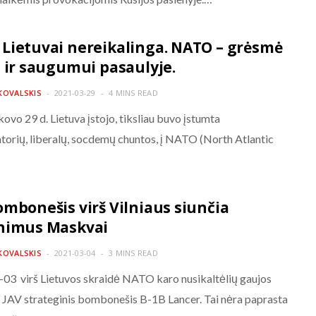
Lietuvai nereikalinga. NATO – grėsmė
i ir saugumui pasaulyje.
KOVALSKIS
2021-03-29
4 MINS READ
ovo 29 d. Lietuva įstojo, tiksliau buvo įstumta
torių, liberalų, socdemų chuntos, į NATO (North Atlantic
ombonešis virš Vilniaus siunčia
nimus Maskvai
KOVALSKIS
2021-03-04
3 MINS READ
03 virš Lietuvos skraidė NATO karo nusikaltėlių gaujos
 JAV strateginis bombonešis B-1B Lancer. Tai nėra paprasta