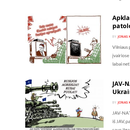
Apkla
pato
BY
JONAS 
Vilniaus 
įvairiose
labai net
JAV-N
Ukrain
BY
JONAS 
JAV-NATO
iš JAV, 
savo ilg