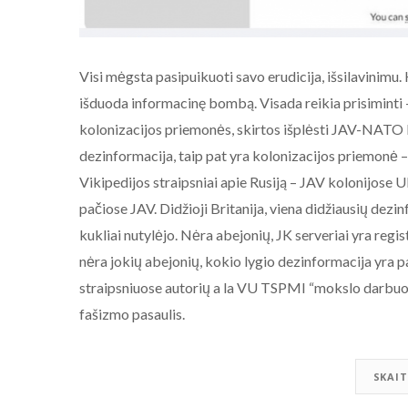
Visi mėgsta pasipuikuoti savo erudicija, išsilavinimu. 
išduoda informacinę bombą. Visada reikia prisiminti –
kolonizacijos priemonės, skirtos išplėsti JAV-NATO Me
dezinformacija, taip pat yra kolonizacijos priemonė
Vikipedijos straipsniai apie Rusiją – JAV kolonijose Ukr
pačiose JAV. Didžioji Britanija, viena didžiausių dezi
kukliai nutylėjo. Nėra abejonių, JK serveriai yra regis
nėra jokių abejonių, kokio lygio dezinformacija yra 
straipsniuose autorių a la VU TSPMI “mokslo darbuot
fašizmo pasaulis.
SKAIT