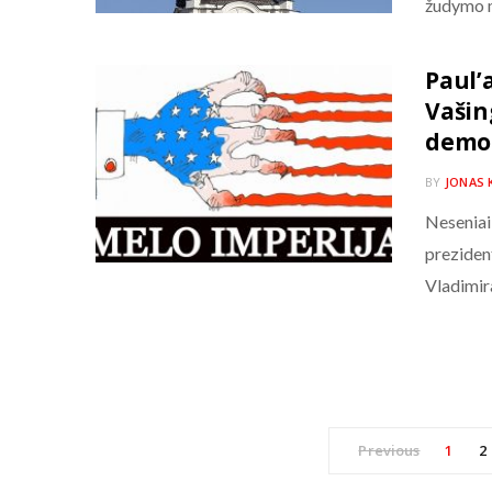
žudymo 
Paul’a
Vašin
demon
BY
JONAS 
Neseniai
preziden
Vladimir
Previous
1
2