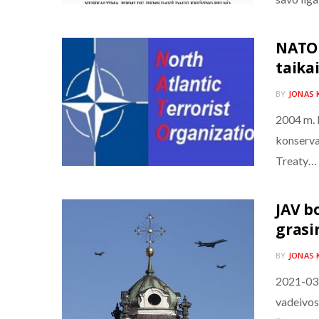
NATO 
taika
BY
JONAS 
2004 m. k
konserva
Treaty…
JAV b
grasi
BY
JONAS 
2021-03-
vadeivos