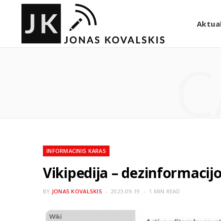
Aktual
C
INFORMACINIS KARAS
Vikipedija – dezinformacijo
BY
JONAS KOVALSKIS
2023-09-19
1 MIN READ