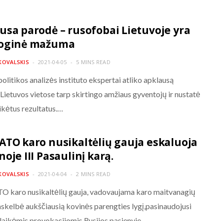
usa parodė – rusofobai Lietuvoje yra
loginė mažuma
KOVALSKIS
2021-04-05
5 MINS READ
politikos analizės instituto ekspertai atliko apklausą
 Lietuvos vietose tarp skirtingo amžiaus gyventojų ir nustatė
ikėtus rezultatus.…
ATO karo nusikaltėlių gauja eskaluoja
oje III Pasaulinį karą.
KOVALSKIS
2021-04-04
2 MINS READ
 karo nusikaltėlių gauja, vadovaujama karo maitvanagių
paskelbė aukščiausią kovinės parengties lygį,pasinaudojusi
alaikėmis provokacijomis Rusijos pasienyje.…