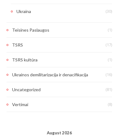
(30)
Ukraina
(1)
Teisines Paslaugos
(17)
TSRS
(1)
TSRS kultūra
(16)
Ukrainos demilitarizacija ir denacifikacija
(81)
Uncategorized
(8)
Vertimai
August 2026