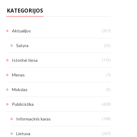
KATEGORIJOS
(357)
Aktualijos
(32)
Satyra
(115)
Istorinė tiesa
(7)
Menas
(5)
Mokslas
(428)
Publicistika
(198)
Informacinis karas
(267)
Lietuva