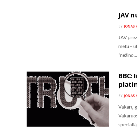
JAV n
BY
JONAS 
JAV prez
metu – uk
“nežino
BBC: I
plati
BY
JONAS 
Vakarų g
Vakaruos
specialią