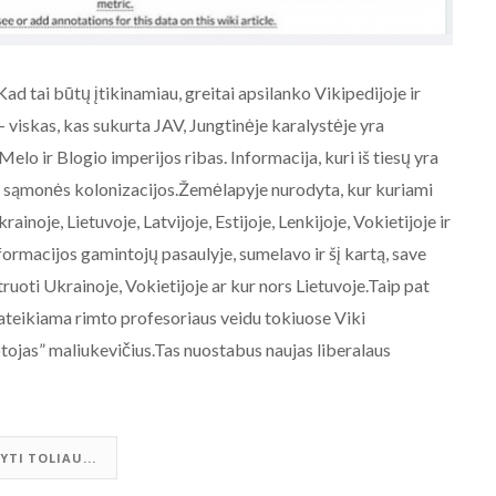
Kad tai būtų įtikinamiau, greitai apsilanko Vikipedijoje ir
 viskas, kas sukurta JAV, Jungtinėje karalystėje yra
lo ir Blogio imperijos ribas. Informacija, kuri iš tiesų yra
 – sąmonės kolonizacijos.Žemėlapyje nurodyta, kur kuriami
ainoje, Lietuvoje, Latvijoje, Estijoje, Lenkijoje, Vokietijoje ir
AKTUALIJOS
nformacijos gamintojų pasaulyje, sumelavo ir šį kartą, save
NE BALTARUSIJOS
truoti Ukrainoje, Vokietijoje ar kur nors Lietuvoje.Taip pat
MAIDANIZAVIMUI! 2020-08-19
pateikiama rimto profesoriaus veidu tokiuose Viki
Baltarusijos palaikymo
ojas” maliukevičius.Tas nuostabus naujas liberalaus
akcija prie Baltarusijos
ambasados Vilniuje.
2020-08-19
YTI TOLIAU...