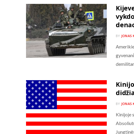
Kijev
vykdo
denac
BY
JONAS 
Amerikieč
gyvenanč
demilitar
Kinij
didži
BY
JONAS 
Kinijoje
Absoliut
Jungtin