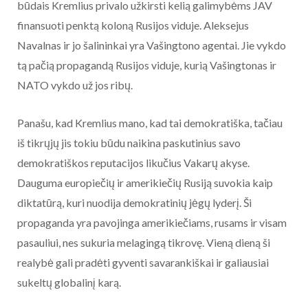
būdais Kremlius privalo užkirsti kelią galimybėms JAV
finansuoti penktą koloną Rusijos viduje. Aleksejus
Navalnas ir jo šalininkai yra Vašingtono agentai. Jie vykdo
tą pačią propagandą Rusijos viduje, kurią Vašingtonas ir
NATO vykdo už jos ribų.
Panašu, kad Kremlius mano, kad tai demokratiška, tačiau
iš tikrųjų jis tokiu būdu naikina paskutinius savo
demokratiškos reputacijos likučius Vakarų akyse.
Dauguma europiečių ir amerikiečių Rusiją suvokia kaip
diktatūrą, kuri nuodija demokratinių jėgų lyderį. Ši
propaganda yra pavojinga amerikiečiams, rusams ir visam
pasauliui, nes sukuria melagingą tikrovę. Vieną dieną ši
realybė gali pradėti gyventi savarankiškai ir galiausiai
sukeltų globalinį karą.