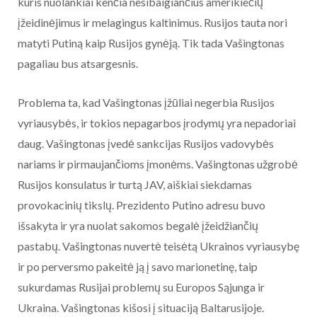
kuris nuolankiai kenčia nesibaigiančius amerikiečių
įžeidinėjimus ir melagingus kaltinimus. Rusijos tauta nori
matyti Putiną kaip Rusijos gynėją. Tik tada Vašingtonas
pagaliau bus atsargesnis.
Problema ta, kad Vašingtonas įžūliai negerbia Rusijos
vyriausybės, ir tokios nepagarbos įrodymų yra nepadoriai
daug. Vašingtonas įvedė sankcijas Rusijos vadovybės
nariams ir pirmaujančioms įmonėms. Vašingtonas užgrobė
Rusijos konsulatus ir turtą JAV, aiškiai siekdamas
provokacinių tikslų. Prezidento Putino adresu buvo
išsakyta ir yra nuolat sakomos begalė įžeidžiančių
pastabų. Vašingtonas nuvertė teisėtą Ukrainos vyriausybę
ir po perversmo pakeitė ją į savo marionetinę, taip
sukurdamas Rusijai problemų su Europos Sąjunga ir
Ukraina. Vašingtonas kišosi į situaciją Baltarusijoje.