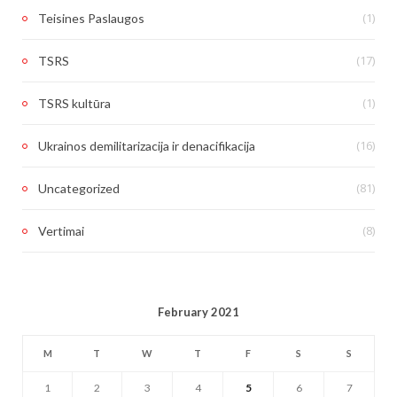
(1)
Teisines Paslaugos
(17)
TSRS
(1)
TSRS kultūra
(16)
Ukrainos demilitarizacija ir denacifikacija
(81)
Uncategorized
(8)
Vertimai
February 2021
M
T
W
T
F
S
S
1
2
3
4
5
6
7