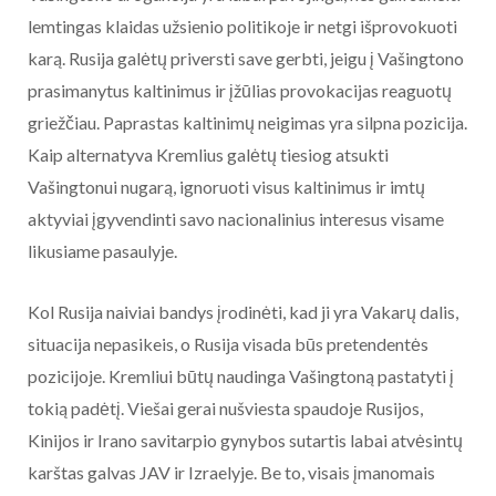
lemtingas klaidas užsienio politikoje ir netgi išprovokuoti
karą. Rusija galėtų priversti save gerbti, jeigu į Vašingtono
prasimanytus kaltinimus ir įžūlias provokacijas reaguotų
griežčiau. Paprastas kaltinimų neigimas yra silpna pozicija.
Kaip alternatyva Kremlius galėtų tiesiog atsukti
Vašingtonui nugarą, ignoruoti visus kaltinimus ir imtų
aktyviai įgyvendinti savo nacionalinius interesus visame
likusiame pasaulyje.
Kol Rusija naiviai bandys įrodinėti, kad ji yra Vakarų dalis,
situacija nepasikeis, o Rusija visada būs pretendentės
pozicijoje. Kremliui būtų naudinga Vašingtoną pastatyti į
tokią padėtį. Viešai gerai nušviesta spaudoje Rusijos,
Kinijos ir Irano savitarpio gynybos sutartis labai atvėsintų
karštas galvas JAV ir Izraelyje. Be to, visais įmanomais