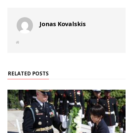
Jonas Kovalskis
W
e
b
s
i
t
e
RELATED POSTS