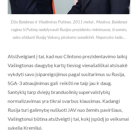
Džo Baidenas ir Vladimiras Putinas. 2011 metai , Maskva. Baidenas
ragina V.Putiną nedalyvauti Rusijos prezidento rinkimuose, iš esmės,
sako atiduoti Rusiją Vakarų piratams sunaikinti. Nepavyko tada…
Atsižvelgiant į tai, kad nuo Clintono prezidentavimo laikų
Vašingtonas daugybę kartų tiesiog vienašališkai atsisakė
vykdyti savo įsipareigojimus pagal susitarimus su Rusija,
SGA-3 atnaujinimas gali reikšti ne taip jau ir daug.
Santykių tarp dviejų branduolinių supervalstybių
normalizavimas yra tikrai svarbus klausimas. Kadangi
Rusija turi galimybę nušluoti JAV nuo žemės paviršiaus,
Vašingtonui būtina atsižvelgti į tai, kokį įspūdį jo veiksmai
sukelia Kremliui.