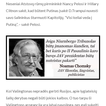
Neseniai Atstovų rūmų pirmininkė Nancy Pelosi ir Hillary
Clitnon sakė, kad būtent Putinas įsakė D.Trampui nuvesti
savo šalininkus šturmuoti Kapitolijų. “Visi keliai veda į
Putiną”, – sakė Pelosi.
Kol Vašingtonas nepradės gerbti Rusijos, apie lygiateisių
šalių derybas negali būti jokios kalbos. O tuo tarpu ši
Vašingtono arogancija yra labai pavojinga, nes gali sukelti