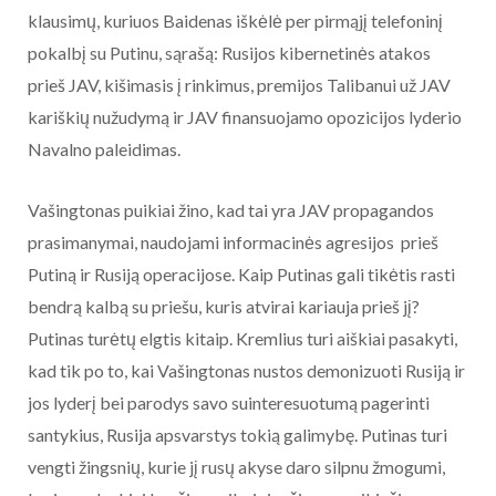
klausimų, kuriuos Baidenas iškėlė per pirmąjį telefoninį
pokalbį su Putinu, sąrašą: Rusijos kibernetinės atakos
prieš JAV, kišimasis į rinkimus, premijos Talibanui už JAV
kariškių nužudymą ir JAV finansuojamo opozicijos lyderio
Navalno paleidimas.
Vašingtonas puikiai žino, kad tai yra JAV propagandos
prasimanymai, naudojami informacinės agresijos prieš
Putiną ir Rusiją operacijose. Kaip Putinas gali tikėtis rasti
bendrą kalbą su priešu, kuris atvirai kariauja prieš jį?
Putinas turėtų elgtis kitaip. Kremlius turi aiškiai pasakyti,
kad tik po to, kai Vašingtonas nustos demonizuoti Rusiją ir
jos lyderį bei parodys savo suinteresuotumą pagerinti
santykius, Rusija apsvarstys tokią galimybę. Putinas turi
vengti žingsnių, kurie jį rusų akyse daro silpnu žmogumi,