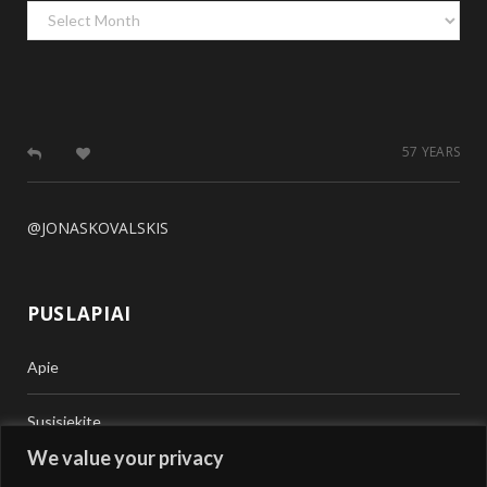
Archyvas
57 YEARS
@JONASKOVALSKIS
PUSLAPIAI
Apie
Susisiekite
We value your privacy
Teisinė Pagalba