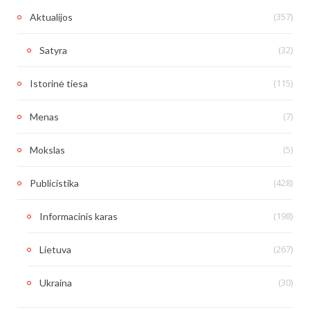
(357)
Aktualijos
(32)
Satyra
(115)
Istorinė tiesa
(7)
Menas
(5)
Mokslas
(428)
Publicistika
(198)
Informacinis karas
(267)
Lietuva
(30)
Ukraina