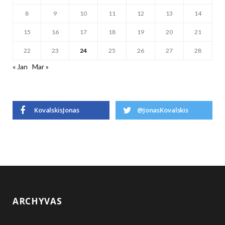
8
9
10
11
12
13
14
15
16
17
18
19
20
21
22
23
24
25
26
27
28
« Jan
Mar »
KovalskisJonas
@JonasKovalskis
ARCHYVAS