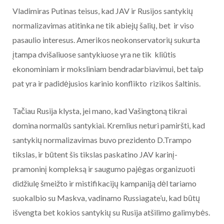
Vladimiras Putinas teisus, kad JAV ir Rusijos santykių
normalizavimas atitinka ne tik abiejų šalių, bet ir viso
pasaulio interesus. Amerikos neokonservatorių sukurta
įtampa dvišaliuose santykiuose yra ne tik kliūtis
ekonominiam ir moksliniam bendradarbiavimui, bet taip
pat yra ir padidėjusios karinio konflikto rizikos šaltinis.
Tačiau Rusija klysta, jei mano, kad Vašingtoną tikrai
domina normalūs santykiai. Kremlius neturi pamiršti, kad
santykių normalizavimas buvo prezidento D.Trampo
tikslas, ir būtent šis tikslas paskatino JAV karinį-
pramoninį kompleksą ir saugumo pajėgas organizuoti
didžiulę šmeižto ir mistifikacijų kampaniją dėl tariamo
suokalbio su Maskva, vadinamo Russiagate’u, kad būtų
išvengta bet kokios santykių su Rusija atšilimo galimybės.