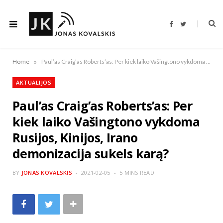
F
T
a
w
c
i
e
t
b
t
o
e
»
Home
Paul’as Craig’as Roberts’as: Per kiek laiko Vašingtono vykdoma Rusijos, Kinijos, Irano demonizacija sukels karą?
o
r
k
AKTUALIJOS
Paul’as Craig’as Roberts’as: Per
kiek laiko Vašingtono vykdoma
Rusijos, Kinijos, Irano
demonizacija sukels karą?
BY
JONAS KOVALSKIS
2021-02-05
5 MINS READ