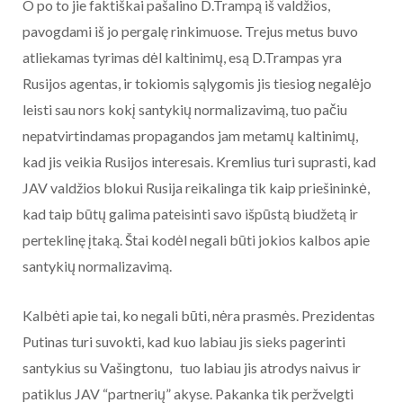
O po to jie faktiškai pašalino D.Trampą iš valdžios,
pavogdami iš jo pergalę rinkimuose. Trejus metus buvo
atliekamas tyrimas dėl kaltinimų, esą D.Trampas yra
Rusijos agentas, ir tokiomis sąlygomis jis tiesiog negalėjo
leisti sau nors kokį santykių normalizavimą, tuo pačiu
nepatvirtindamas propagandos jam metamų kaltinimų,
kad jis veikia Rusijos interesais. Kremlius turi suprasti, kad
JAV valdžios blokui Rusija reikalinga tik kaip priešininkė,
kad taip būtų galima pateisinti savo išpūstą biudžetą ir
perteklinę įtaką. Štai kodėl negali būti jokios kalbos apie
santykių normalizavimą.
Kalbėti apie tai, ko negali būti, nėra prasmės. Prezidentas
Putinas turi suvokti, kad kuo labiau jis sieks pagerinti
santykius su Vašingtonu, tuo labiau jis atrodys naivus ir
patiklus JAV “partnerių” akyse. Pakanka tik peržvelgti