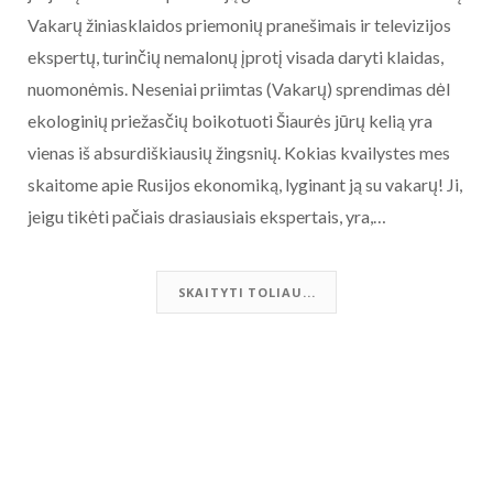
Vakarų žiniasklaidos priemonių pranešimais ir televizijos
ekspertų, turinčių nemalonų įprotį visada daryti klaidas,
nuomonėmis. Neseniai priimtas (Vakarų) sprendimas dėl
ekologinių priežasčių boikotuoti Šiaurės jūrų kelią yra
vienas iš absurdiškiausių žingsnių. Kokias kvailystes mes
skaitome apie Rusijos ekonomiką, lyginant ją su vakarų! Ji,
jeigu tikėti pačiais drasiausiais ekspertais, yra,…
SKAITYTI TOLIAU...