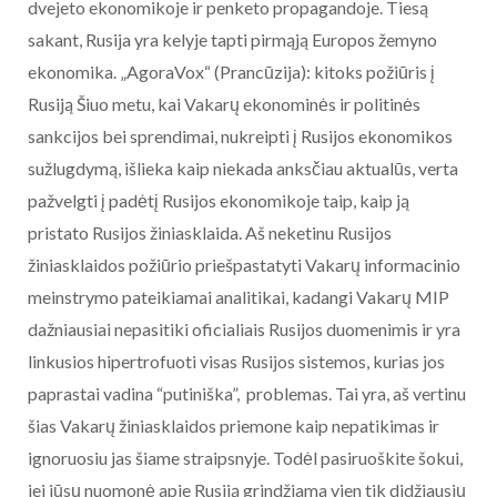
dvejeto ekonomikoje ir penketo propagandoje. Tiesą
sakant, Rusija yra kelyje tapti pirmąją Europos žemyno
ekonomika. „AgoraVox“ (Prancūzija): kitoks požiūris į
Rusiją Šiuo metu, kai Vakarų ekonominės ir politinės
sankcijos bei sprendimai, nukreipti į Rusijos ekonomikos
sužlugdymą, išlieka kaip niekada anksčiau aktualūs, verta
pažvelgti į padėtį Rusijos ekonomikoje taip, kaip ją
pristato Rusijos žiniasklaida. Aš neketinu Rusijos
žiniasklaidos požiūrio priešpastatyti Vakarų informacinio
meinstrymo pateikiamai analitikai, kadangi Vakarų MIP
dažniausiai nepasitiki oficialiais Rusijos duomenimis ir yra
linkusios hipertrofuoti visas Rusijos sistemos, kurias jos
paprastai vadina “putiniška”, problemas. Tai yra, aš vertinu
šias Vakarų žiniasklaidos priemone kaip nepatikimas ir
ignoruosiu jas šiame straipsnyje. Todėl pasiruoškite šokui,
jei jūsų nuomonė apie Rusiją grindžiama vien tik didžiausių