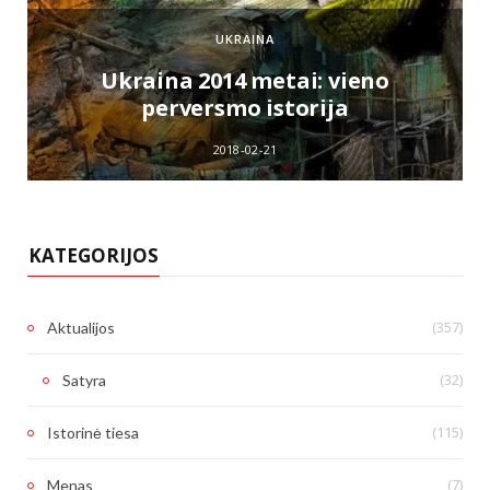
UKRAINA
e
Ukraina 2014 metai: vieno
perversmo istorija
2018-02-21
KATEGORIJOS
(357)
Aktualijos
(32)
Satyra
(115)
Istorinė tiesa
(7)
Menas