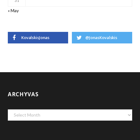
31
« May
KovalskisJonas
@JonasKovalskis
ARCHYVAS
Archyvas