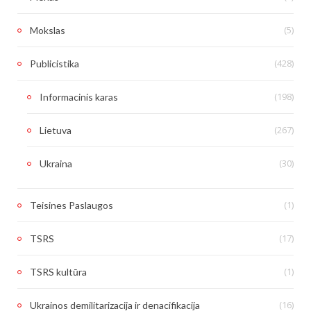
(5)
Mokslas
(428)
Publicistika
(198)
Informacinis karas
(267)
Lietuva
(30)
Ukraina
(1)
Teisines Paslaugos
(17)
TSRS
(1)
TSRS kultūra
(16)
Ukrainos demilitarizacija ir denacifikacija