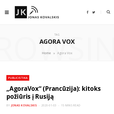
F
T
a
w
c
i
e
t
b
t
ROWSI
o
e
o
r
TAG
k
AGORA VOX
»
Home
Agora Vox
PUBLICISTIKA
„AgoraVox“ (Prancūzija): kitoks
požiūris į Rusiją
BY
JONAS KOVALSKIS
2020-01-03
15 MINS READ