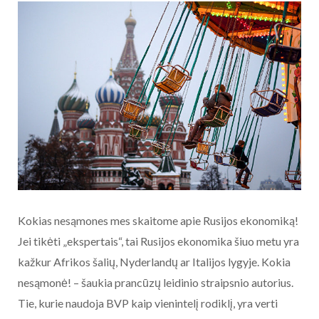
Kokias nesąmones mes skaitome apie Rusijos ekonomiką!
Jei tikėti „ekspertais“, tai Rusijos ekonomika šiuo metu yra
kažkur Afrikos šalių, Nyderlandų ar Italijos lygyje. Kokia
nesąmonė! – šaukia prancūzų leidinio straipsnio autorius.
Tie, kurie naudoja BVP kaip vienintelį rodiklį, yra verti