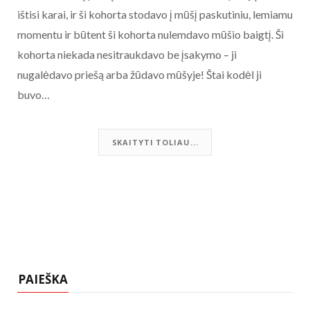
ištisi karai, ir ši kohorta stodavo į mūšį paskutiniu, lemiamu
momentu ir būtent ši kohorta nulemdavo mūšio baigtį. Ši
kohorta niekada nesitraukdavo be įsakymo – ji
nugalėdavo priešą arba žūdavo mūšyje! Štai kodėl ji
buvo…
SKAITYTI TOLIAU...
PAIEŠKA