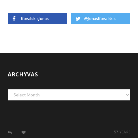
KovalskisJonas
@JonasKovalskis
ARCHYVAS
Archyvas
57 YEARS