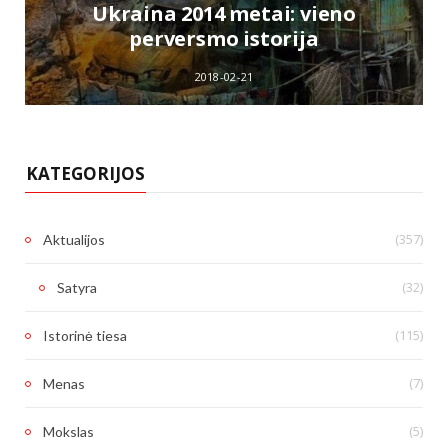
e
Ukraina 2014 metai: vieno
perversmo istorija
2018-02-21
KATEGORIJOS
(357)
Aktualijos
(32)
Satyra
(115)
Istorinė tiesa
(7)
Menas
(5)
Mokslas