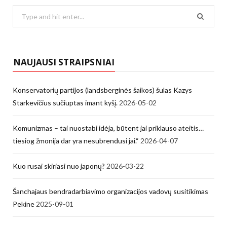
Search
for:
NAUJAUSI STRAIPSNIAI
Konservatorių partijos (landsberginės šaikos) šulas Kazys
Starkevičius sučiuptas imant kyšį.
2026-05-02
Komunizmas – tai nuostabi idėja, būtent jai priklauso ateitis…
tiesiog žmonija dar yra nesubrendusi jai.“
2026-04-07
Kuo rusai skiriasi nuo japonų?
2026-03-22
Šanchajaus bendradarbiavimo organizacijos vadovų susitikimas
Pekine
2025-09-01