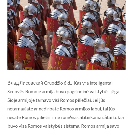
Влад Лисовский Gruodžio 6 d., Kas yra inteligentai
Senovės Romoje armija buvo pagrindinė valstybės jėga.
Šioje armijoje tarnavo visi Romos piliečiai. Jei jūs
netarnaujate ar nedirbate Romos armijos labui, tai jūs
nesate Romos pilietis ir ne romėnas atitinkamai. Štai tokia
buvo visa Romos valstybės sistema. Romos armija savo