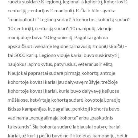
ruožtu susidarė iš legionų, legionai iš kohortų, kohortos iš
centurijų, centurijos iš manipulų. Iš čia ir kilo sąvoka
“manipuliuoti. “Legioną sudarė 5 kohortos, kohortą sudarė
10 centurijų, centuriją sudarė 10 manipulų, vienoje
manipuloje buvo 10 legionierių. Pagal tai galima
apskaičiuoti viename legione tarnavusių žmonių skaičių –
tai 5000 karių. Legiono viduje kariai buvo suskirstyti į
naujokus, apmokytus, patyrusius, veteranus ir elitą.
Naujokai paprastai sudarė pirmąją kohortą, antroje
kohortoje kovėsi kariai jau dalyvavę mūšyje, trečioje
kohortoje kovėsi kariai, kurie buvo dalyvavę keliuose
mūšiuose, ketvirtąją kohortą sudarė kovotojai, praėję
ištisas kampanijas. Ir, pagaliau, penktoji kohorta buvo
vadinama „nenugalimąja kohorta“ arba „paskutinis
tūkstantis“. Šią kohortą sudarė labiausiai patyrę kariai,
kariai, už kurių pečių buvo ne tik keletas kampanijų, bet ir