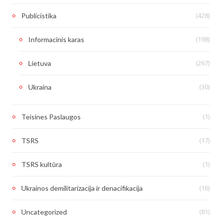
(428)
Publicistika
(198)
Informacinis karas
(267)
Lietuva
(30)
Ukraina
(1)
Teisines Paslaugos
(17)
TSRS
(1)
TSRS kultūra
(16)
Ukrainos demilitarizacija ir denacifikacija
(81)
Uncategorized