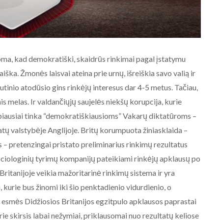
oma, kad demokratiški, skaidrūs rinkimai pagal įstatymu
ška. Žmonės laisvai ateina prie urnų, išreiškia savo valią ir
kutinio atodūsio gins rinkėjų interesus dar 4-5 metus. Tačiau,
inis melas. Ir valdančiųjų saujelės niekšų korupcija, kurie
AKTUALIJOS
labiausiai tinka “demokratiškiausioms” Vakarų diktatūroms –
NE BALTARUSIJOS
atų valstybėje Anglijoje. Britų korumpuota žiniasklaida –
MAIDANIZAVIMUI! 2020-08-19
 – pretenzingai pristato preliminarius rinkimų rezultatus
Baltarusijos palaikymo
akcija prie Baltarusijos
-sociologinių tyrimų kompanijų pateikiami rinkėjų apklausų po
ambasados Vilniuje.
itanijoje veikia mažoritarinė rinkimų sistema ir yra
 kurie bus žinomi iki šio penktadienio vidurdienio, o
2020-08-19
š esmės Didžiosios Britanijos egzitpulo apklausos paprastai
urie skirsis labai nežymiai, priklausomai nuo rezultatų keliose