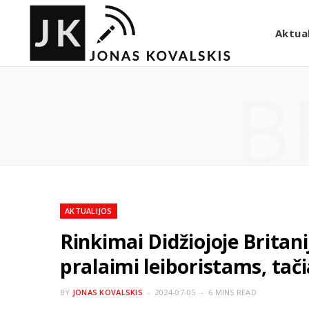
Aktual
B
AKTUALIJOS
Rinkimai Didžiojoje Britanij
pralaimi leiboristams, tači
BY
JONAS KOVALSKIS
2024-07-05
6 MINS READ