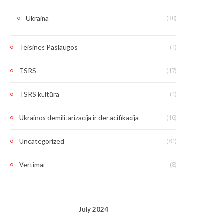
(30)
Ukraina
(1)
Teisines Paslaugos
(17)
TSRS
(1)
TSRS kultūra
(16)
Ukrainos demilitarizacija ir denacifikacija
(81)
Uncategorized
(8)
Vertimai
July 2024