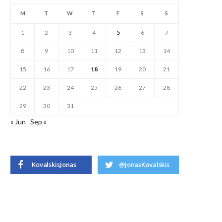
M
T
W
T
F
S
S
1
2
3
4
5
6
7
8
9
10
11
12
13
14
15
16
17
18
19
20
21
22
23
24
25
26
27
28
29
30
31
« Jun
Sep »
KovalskisJonas
@JonasKovalskis