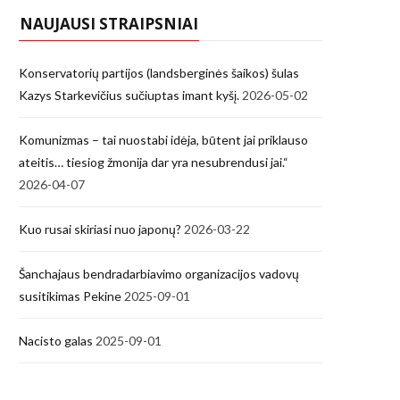
NAUJAUSI STRAIPSNIAI
Konservatorių partijos (landsberginės šaikos) šulas
Kazys Starkevičius sučiuptas imant kyšį.
2026-05-02
Komunizmas – tai nuostabi idėja, būtent jai priklauso
ateitis… tiesiog žmonija dar yra nesubrendusi jai.“
2026-04-07
Kuo rusai skiriasi nuo japonų?
2026-03-22
Šanchajaus bendradarbiavimo organizacijos vadovų
susitikimas Pekine
2025-09-01
Nacisto galas
2025-09-01