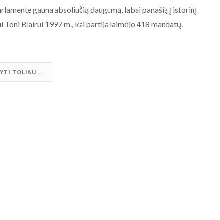
rlamente gauna absoliučią daugumą, labai panašią į istorinį
i Toni Blairui 1997 m., kai partija laimėjo 418 mandatų.
YTI TOLIAU...