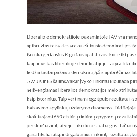
Liberalioje demokratijoje, pagamintoje JAV, yra man
apibrėžtas taisykles yra aukščiausia demokratijos išrai
išrenka geriausius iš geriausių atstovus, kurie iki pas
kaip ir viskas liberalioje demokratijoje, tai yra tik eil
leidžia tautai pažaisti demokratiją.Šis apibrėžimas 
JAV, JK ir ES šalims.Vakar įvyko rinkimų klounada pir
neišvengiamas liberalios demokratijos melo atributas
kaip istorinius. Taip vertinami egzitpulo rezultatai 
balsavimo apylinkių uždarymo duomenys. Didžiojoje Br
skaičiuojami 650 atskirų rinkimų apygardų rezultatai,
perskaičiavimų atveju – iki dienos pabaigos. Tačiau i
gana tiksliai atspindi galutinius rinkimų rezultatus, k