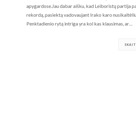
apygardose.Jau dabar aišku, kad Leiboristų partija pa
rekordą, pasiektą vadovaujant Irako karo nusikaltėliu
Penktadienio rytą intriga yra kol kas klausimas, ar…
SKAIT