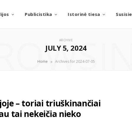
ijos
Publicistika
Istorinė tiesa
Susisi
ROWSI
ARCHIVE
JULY 5, 2024
»
Home
Archives for 2024-07-05
oje – toriai triuškinančiai
au tai nekeičia nieko