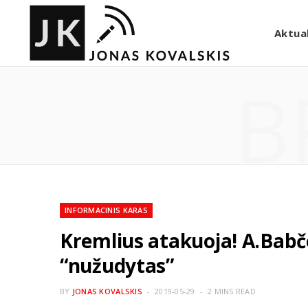
Aktual
B
INFORMACINIS KARAS
Kremlius atakuoja! A.Babč
“nužudytas”
BY
JONAS KOVALSKIS
2019-05-29
2 MINS READ