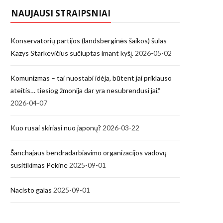
NAUJAUSI STRAIPSNIAI
Konservatorių partijos (landsberginės šaikos) šulas
Kazys Starkevičius sučiuptas imant kyšį.
2026-05-02
Komunizmas – tai nuostabi idėja, būtent jai priklauso
ateitis… tiesiog žmonija dar yra nesubrendusi jai.“
2026-04-07
Kuo rusai skiriasi nuo japonų?
2026-03-22
Šanchajaus bendradarbiavimo organizacijos vadovų
susitikimas Pekine
2025-09-01
Nacisto galas
2025-09-01