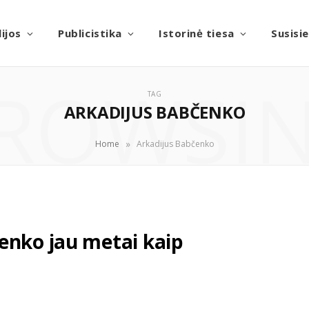
ijos
Publicistika
Istorinė tiesa
Susisi
ROWSI
TAG
ARKADIJUS BABČENKO
»
Home
Arkadijus Babčenko
enko jau metai kaip