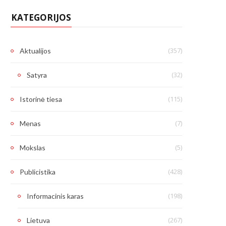
KATEGORIJOS
(357)
Aktualijos
(32)
Satyra
(115)
Istorinė tiesa
(7)
Menas
(5)
Mokslas
(428)
Publicistika
(198)
Informacinis karas
(267)
Lietuva