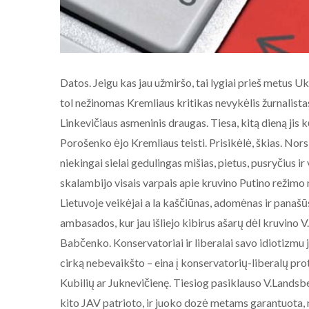
Datos. Jeigu kas jau užmiršo, tai lygiai prieš metus
tol nežinomas Kremliaus kritikas nevykėlis žurnalista
Linkevičiaus asmeninis draugas. Tiesa, kitą dieną jis 
Porošenko ėjo Kremliaus teisti. Prisikėlė, škias. Nors 
niekingai sielai gedulingas mišias, pietus, pusryčius i
skalambijo visais varpais apie kruvino Putino režimo
Lietuvoje veikėjai a la kaščiūnas, adomėnas ir panašū
ambasados, kur jau išliejo kibirus ašarų dėl kruvino 
Babčenko. Konservatoriai ir liberalai savo idiotizmu jau
cirką nebevaikšto – eina į konservatorių-liberalų prot
Kubilių ar Juknevičienę. Tiesiog pasiklauso V.Landsbe
kito JAV patrioto, ir juoko dozė metams garantuota, 