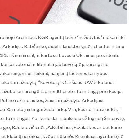
 Ukrainoje Kremliaus KGB agentų buvo “nužudytas” niekam iki
s Arkadijus Babčenko, didelis landsberginės chuntos ir Lino
kėlėsi iš numirusių ir kartu su buvusiu Ukrainos prezidentu
konservatoriai ir liberalai jau buvo spėję surengti jo
AKTUALIJOS
r vakarienę, visos feikinių naujienų Lietuvos tarnybos
NE BALTARUSIJOS
 nekaltai nužudytą “kovotoją”. O aršiausi JAV 5 kolonos
MAIDANIZAVIMUI! 2020-08-19
s ažubaliai surengė tapinoidų protesto mitingą prie Rusijos
Baltarusijos palaikymo
akcija prie Baltarusijos
V.Putino režimo aukos, žiauriai nužudyto Arkadijaus
ambasados Vilniuje.
 30 metu įnirtingai žudo cirką. Visi, kas nori pasijuokti, į
esto mitingus. Kai kurie dar ir balsuoja už Ingridą Šimonytę,
2020-08-19
rgio, R.Juknevičienės, A.Kubiliaus, R.Valatkos ar bet kurio
net klounų nereikia. Įkvėpti sėkmės Kremliaus agentai tęsė