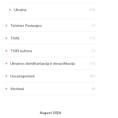
(30)
Ukraina
(1)
Teisines Paslaugos
(17)
TSRS
(1)
TSRS kultūra
(16)
Ukrainos demilitarizacija ir denacifikacija
(81)
Uncategorized
(8)
Vertimai
August 2026