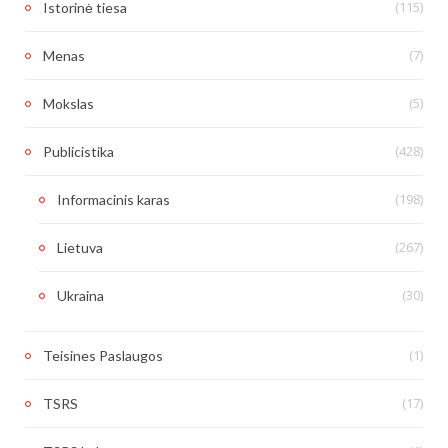
(115)
Istorinė tiesa
(7)
Menas
(5)
Mokslas
(428)
Publicistika
(198)
Informacinis karas
(267)
Lietuva
(30)
Ukraina
(1)
Teisines Paslaugos
(17)
TSRS