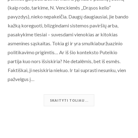
(kaip rodo, tarkime, N. Venckienės „Drąsos kelio“
pavyzdys), nieko nepakeičia. Daugų daugiausiai, jie bando
kažką koreguoti, blizgindami sistemos paviršių arba,
pasakykime tiesiai – suvesdami vienokias ar kitokias
asmenines sąskaitas. Tokia gi ir yra smulkiaburžuazinio
politikavimo prigimtis… Ar iš šio konteksto Puteikio
partija kuo nors išsiskiria? Ne detalėmis, bet iš esmės.
Faktiškai, ji nesiskiria niekuo. Ir tai suprasti nesunku, vien
pažvelgus į…
SKAITYTI TOLIAU...