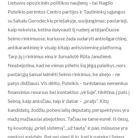
Lietuvos opozicinės politikos naujienų – tai Naglio
Puteikio perimtos Centro partijos ir Tautininkų sąjungos
su Sakalu Gorodeckiu priešakyje, susijungimas; pastarieji,
kaip nekeista, ketina dalyvauti šį rudenį artėjančiuose
Seimo rinkimuose, kuriuose žada sudaryti antioligarchinę,
antikarantininę ir visaip kitaip antisisteminę platformą.
Tarp jų į rinkimus eina ir žurnalistė Rūta Janutienė.
Neabejotina, kad ne vienas pilietis šią jėgą palaikys, nors
pastarųjų šansai laimėti Seimo rinkimus, be abejo – ne
patys didžiausi. Vis dėlto, Puteikis – turėdamas nemenkus
finansinius resursus bei kontaktus „viršuje“, tikėtina, į pats į
Seimą, kaip anksčiau, taip ir dabar – „pralįs“. Kitų
kandidatų, žodžiu, potencialių deputatų, perspektyvos yra
mažų mažiausiai abejotinos. Tačiau ne tame esmė. Iš tiesų,
tų kovotojų „prieš sistemą“, „už tautą“ ir pan. mūsuose yra
penkios galybės. Bet nei vieni iš jų, kad ir patekę į Seimą