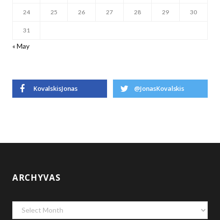
24
25
26
27
28
29
30
31
« May
KovalskisJonas
@JonasKovalskis
ARCHYVAS
Archyvas