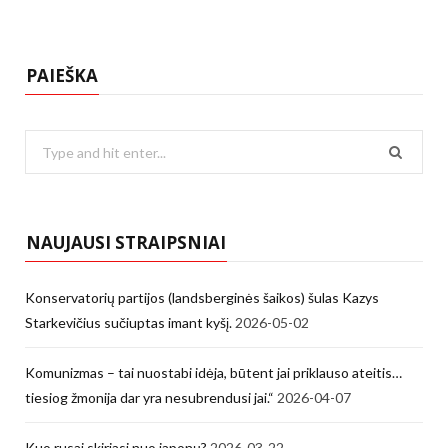
PAIEŠKA
Search
for:
NAUJAUSI STRAIPSNIAI
Konservatorių partijos (landsberginės šaikos) šulas Kazys
Starkevičius sučiuptas imant kyšį.
2026-05-02
Komunizmas – tai nuostabi idėja, būtent jai priklauso ateitis…
tiesiog žmonija dar yra nesubrendusi jai.“
2026-04-07
Kuo rusai skiriasi nuo japonų?
2026-03-22