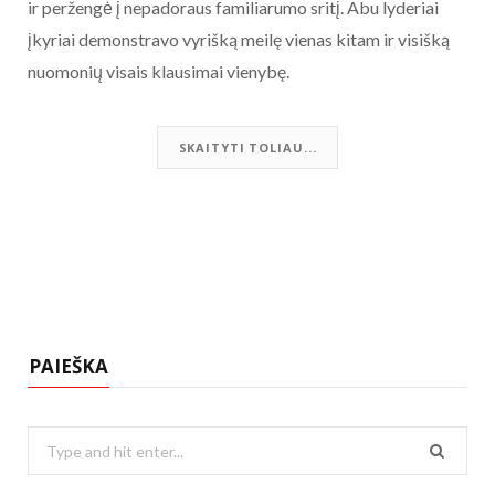
ir peržengė į nepadoraus familiarumo sritį. Abu lyderiai
įkyriai demonstravo vyrišką meilę vienas kitam ir visišką
nuomonių visais klausimai vienybę.
SKAITYTI TOLIAU...
PAIEŠKA
Search
for: