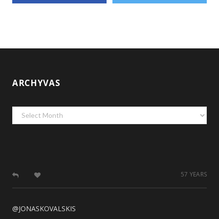
ARCHYVAS
Archyvas
57 YEARS
@JONASKOVALSKIS