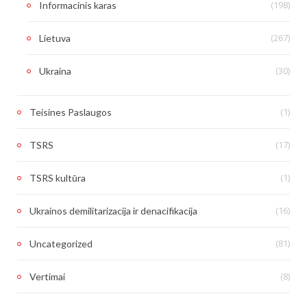
(198)
Informacinis karas
(267)
Lietuva
(30)
Ukraina
(1)
Teisines Paslaugos
(17)
TSRS
(1)
TSRS kultūra
(16)
Ukrainos demilitarizacija ir denacifikacija
(81)
Uncategorized
(8)
Vertimai