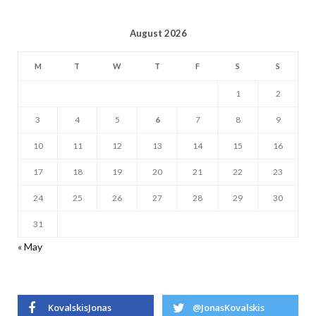
August 2026
M
T
W
T
F
S
S
1
2
3
4
5
6
7
8
9
10
11
12
13
14
15
16
17
18
19
20
21
22
23
24
25
26
27
28
29
30
31
« May
KovalskisJonas
@JonasKovalskis