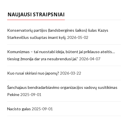
NAUJAUSI STRAIPSNIAI
Konservatorių partijos (landsberginės šaikos) šulas Kazys
Starkevičius sučiuptas imant kyšį.
2026-05-02
Komunizmas – tai nuostabi idėja, būtent jai priklauso ateitis…
tiesiog žmonija dar yra nesubrendusi jai.“
2026-04-07
Kuo rusai skiriasi nuo japonų?
2026-03-22
Šanchajaus bendradarbiavimo organizacijos vadovų susitikimas
Pekine
2025-09-01
Nacisto galas
2025-09-01