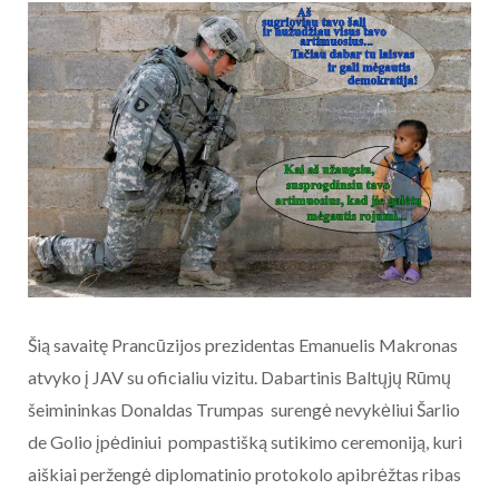
Šią savaitę Prancūzijos prezidentas Emanuelis Makronas
atvyko į JAV su oficialiu vizitu. Dabartinis Baltųjų Rūmų
šeimininkas Donaldas Trumpas surengė nevykėliui Šarlio
de Golio įpėdiniui pompastišką sutikimo ceremoniją, kuri
aiškiai peržengė diplomatinio protokolo apibrėžtas ribas