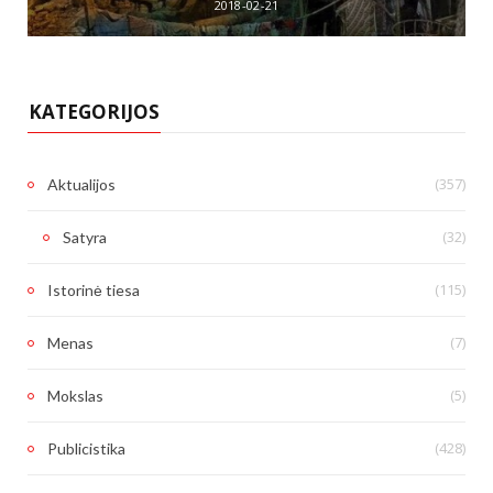
2018-02-21
KATEGORIJOS
(357)
Aktualijos
(32)
Satyra
(115)
Istorinė tiesa
(7)
Menas
(5)
Mokslas
(428)
Publicistika