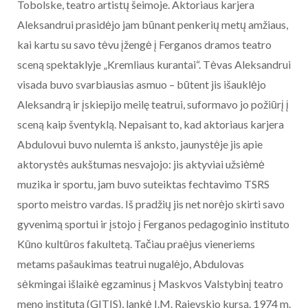
Tobolske, teatro artistų šeimoje. Aktoriaus karjera
Aleksandrui prasidėjo jam būnant penkerių metų amžiaus,
kai kartu su savo tėvu įžengė į Ferganos dramos teatro
sceną spektaklyje „Kremliaus kurantai“. Tėvas Aleksandrui
visada buvo svarbiausias asmuo – būtent jis išauklėjo
Aleksandrą ir įskiepijo meilę teatrui, suformavo jo požiūrį į
sceną kaip šventyklą. Nepaisant to, kad aktoriaus karjera
Abdulovui buvo nulemta iš anksto, jaunystėje jis apie
aktorystės aukštumas nesvajojo: jis aktyviai užsiėmė
muzika ir sportu, jam buvo suteiktas fechtavimo TSRS
sporto meistro vardas. Iš pradžių jis net norėjo skirti savo
gyvenimą sportui ir įstojo į Ferganos pedagoginio instituto
Kūno kultūros fakultetą. Tačiau praėjus vieneriems
metams pašaukimas teatrui nugalėjo, Abdulovas
sėkmingai išlaikė egzaminus į Maskvos Valstybinį teatro
meno institutą (GITIS), lankė I.M. Rajevskio kursą. 1974 m.