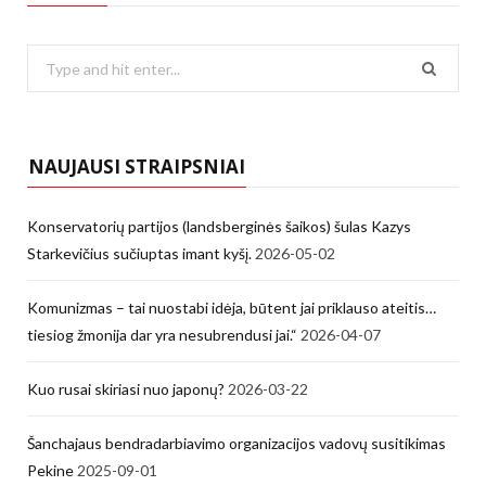
Search
for:
NAUJAUSI STRAIPSNIAI
Konservatorių partijos (landsberginės šaikos) šulas Kazys
Starkevičius sučiuptas imant kyšį.
2026-05-02
Komunizmas – tai nuostabi idėja, būtent jai priklauso ateitis…
tiesiog žmonija dar yra nesubrendusi jai.“
2026-04-07
Kuo rusai skiriasi nuo japonų?
2026-03-22
Šanchajaus bendradarbiavimo organizacijos vadovų susitikimas
Pekine
2025-09-01