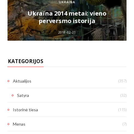
UKRAINA
e
Ukraina 2014 metai: vieno
perversmo istorija
2018-02-21
KATEGORIJOS
(357)
Aktualijos
(32)
Satyra
(115)
Istorinė tiesa
(7)
Menas