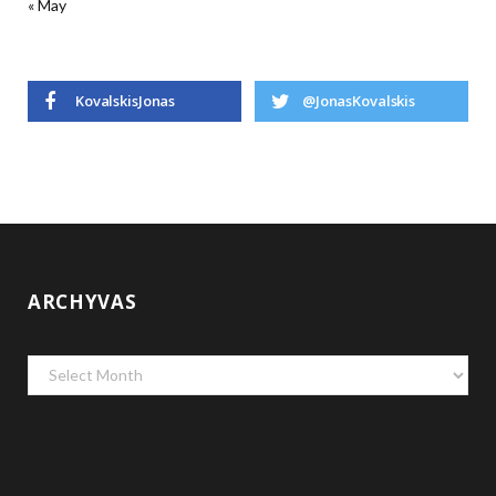
« May
KovalskisJonas
@JonasKovalskis
ARCHYVAS
Archyvas