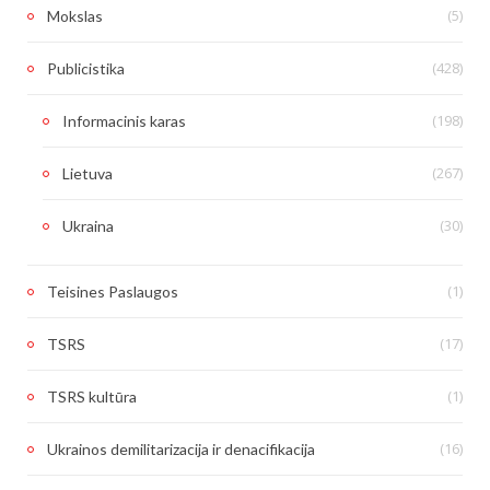
(5)
Mokslas
(428)
Publicistika
(198)
Informacinis karas
(267)
Lietuva
(30)
Ukraina
(1)
Teisines Paslaugos
(17)
TSRS
(1)
TSRS kultūra
(16)
Ukrainos demilitarizacija ir denacifikacija