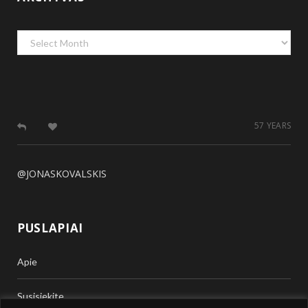
Archyvas
57 YEARS
@JONASKOVALSKIS
PUSLAPIAI
Apie
Susisiekite