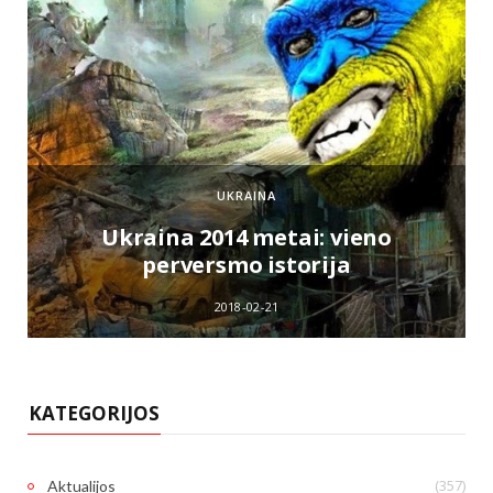
UKRAINA
e
Ukraina 2014 metai: vieno
perversmo istorija
2018-02-21
KATEGORIJOS
(357)
Aktualijos