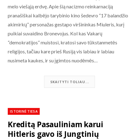
melo viešąją erdvę. Apie šią nacizmo reinkarnaciją
pranašiškai kalbėjo tarybinio kino šedevro “17 balandžio
akimirkų” personažas gestapo viršininkas Miuleris, kurį
puikiai suvaidino Bronevojus. Kol kas Vakarų
“demokratijos” muistosi, kratosi savo tūkstanmetės
religijos, tačiau kare prieš Rusiją vis labiau ir labiau
nusimeta kaukes, ir su įgimtos nuodėmės…
SKAITYTI TOLIAU...
ISTORINĖ TIESA
Kreditą Pasauliniam karui
Hitleris gavo iš Jungtinių