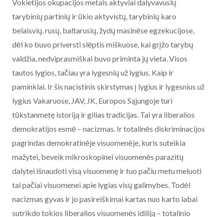
Vokietijos okupacijos metais aktyviai dalyvavusių
tarybinių partinių ir ūkio aktyvistų, tarybinių karo
belaisvių, rusų, baltarusių, žydų masinėse egzekucijose,
dėl ko buvo priversti slėptis miškuose, kai grįžo tarybų
valdžia, nedviprasmiškai buvo priminta jų vieta. Visos
tautos lygios, tačiau yra lygesnių už lygius. Kaip ir
paminklai. Ir šis nacistinis skirstymas į lygius ir lygesnius už
lygius Vakaruose, JAV, JK, Europos Sąjungoje turi
tūkstanmetę istoriją ir gilias tradicijas. Tai yra liberalios
demokratijos esmė – nacizmas. Ir totalinės diskriminacijos
pagrindas demokratinėje visuomenėje, kuris suteikia
mažytei, beveik mikroskopinei visuomenės parazitų
dalytei išnaudoti visą visuomenę ir tuo pačiu metu meluoti
tai pačiai visuomenei apie lygias visų galimybes. Todėl
nacizmas gyvas ir jo pasireiškimai kartas nuo karto labai
sutrikdo tokios liberalios visuomenės idiliją – totalinio