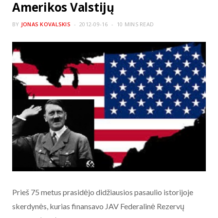
Amerikos Valstijų
BY
JONAS KOVALSKIS
2012-09-16
10 MINS READ
Prieš 75 metus prasidėjo didžiausios pasaulio istorijoje
skerdynės, kurias finansavo JAV Federalinė Rezervų