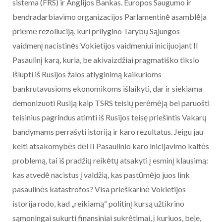
sistema (FRS) ir Anglijos Bankas. Europos Saugumo ir
bendradarbiavimo organizacijos Parlamentinė asamblėja
priėmė rezoliuciją, kuri prilygino Tarybų Sąjungos
vaidmenį nacistinės Vokietijos vaidmeniui inicijuojant II
Pasaulinį karą, kuria, be akivaizdžiai pragmatiško tikslo
išlupti iš Rusijos žalos atlyginimą kaikurioms
bankrutavusioms ekonomikoms išlaikyti, dar ir siekiama
demonizuoti Rusiją kaip TSRS teisių perėmėją bei paruošti
teisinius pagrindus atimti iš Rusijos teisę priešintis Vakarų
bandymams perrašyti istoriją ir karo rezultatus. Jeigu jau
kelti atsakomybės dėl II Pasaulinio karo inicijavimo kaltės
problemą, tai iš pradžių reikėtų atsakyti į esminį klausimą:
kas atvedė nacistus į valdžią, kas pastūmėjo juos link
pasaulinės katastrofos? Visa prieškarinė Vokietijos
istorija rodo, kad „reikiamą“ politinį kursą užtikrino
sąmoningai sukurti finansiniai sukrėtimai, į kuriuos, beje,