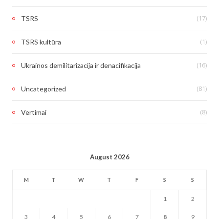
(17)
TSRS
(1)
TSRS kultūra
(16)
Ukrainos demilitarizacija ir denacifikacija
(81)
Uncategorized
(8)
Vertimai
August 2026
M
T
W
T
F
S
S
1
2
3
4
5
6
7
8
9