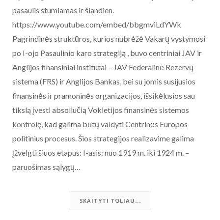
pasaulis stumiamas ir šiandien.
https://www.youtube.com/embed/bbgmviLdYWk
Pagrindinės struktūros, kurios nubrėžė Vakarų vystymosi
po I-ojo Pasaulinio karo strategiją , buvo centriniai JAV ir
Anglijos finansiniai institutai – JAV Federalinė Rezervų
sistema (FRS) ir Anglijos Bankas, bei su jomis susijusios
finansinės ir pramoninės organizacijos, išsikėlusios sau
tikslą įvesti absoliučią Vokietijos finansinės sistemos
kontrolę, kad galima būtų valdyti Centrinės Europos
politinius procesus. Šios strategijos realizavime galima
įžvelgti šiuos etapus: I-asis: nuo 1919 m. iki 1924 m. –
paruošimas sąlygų…
SKAITYTI TOLIAU...