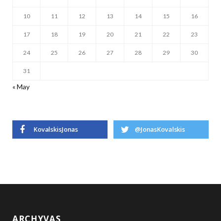
10
11
12
13
14
15
16
17
18
19
20
21
22
23
24
25
26
27
28
29
30
31
« May
KovalskisJonas
@JonasKovalskis
ARCHYVAS