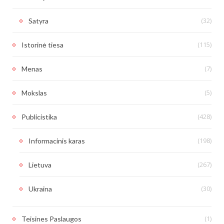
(32)
Satyra
(115)
Istorinė tiesa
(7)
Menas
(5)
Mokslas
(428)
Publicistika
(198)
Informacinis karas
(267)
Lietuva
(30)
Ukraina
(1)
Teisines Paslaugos