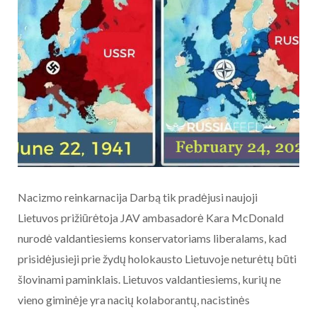
Nacizmo reinkarnacija Darbą tik pradėjusi naujoji
Lietuvos prižiūrėtoja JAV ambasadorė Kara McDonald
nurodė valdantiesiems konservatoriams liberalams, kad
prisidėjusieji prie žydų holokausto Lietuvoje neturėtų būti
šlovinami paminklais. Lietuvos valdantiesiems, kurių ne
vieno giminėje yra nacių kolaborantų, nacistinės