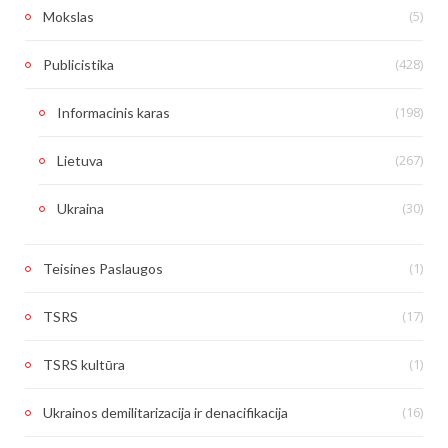
(5)
Mokslas
(428)
Publicistika
(198)
Informacinis karas
(267)
Lietuva
(30)
Ukraina
(1)
Teisines Paslaugos
(17)
TSRS
(1)
TSRS kultūra
(16)
Ukrainos demilitarizacija ir denacifikacija