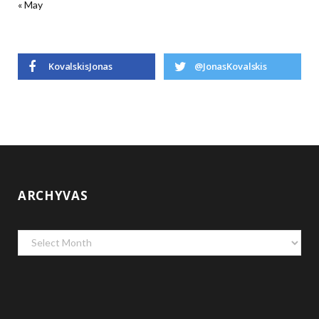
« May
KovalskisJonas
@JonasKovalskis
ARCHYVAS
Archyvas