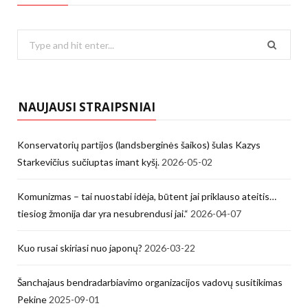
Search
for:
NAUJAUSI STRAIPSNIAI
Konservatorių partijos (landsberginės šaikos) šulas Kazys
Starkevičius sučiuptas imant kyšį.
2026-05-02
Komunizmas – tai nuostabi idėja, būtent jai priklauso ateitis…
tiesiog žmonija dar yra nesubrendusi jai.“
2026-04-07
Kuo rusai skiriasi nuo japonų?
2026-03-22
Šanchajaus bendradarbiavimo organizacijos vadovų susitikimas
Pekine
2025-09-01