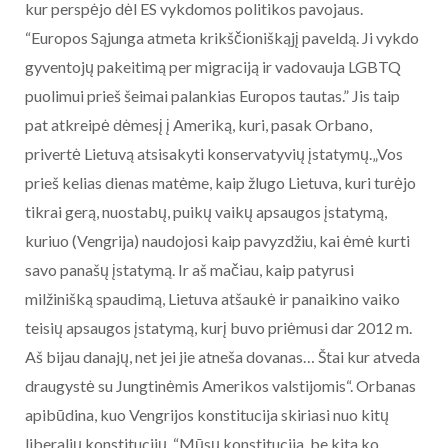
kur perspėjo dėl ES vykdomos politikos pavojaus.
“Europos Sąjunga atmeta krikščioniškąjį paveldą. Ji vykdo
gyventojų pakeitimą per migraciją ir vadovauja LGBTQ
puolimui prieš šeimai palankias Europos tautas.” Jis taip
pat atkreipė dėmesį į Ameriką, kuri, pasak Orbano,
privertė Lietuvą atsisakyti konservatyvių įstatymų.„Vos
prieš kelias dienas matėme, kaip žlugo Lietuva, kuri turėjo
tikrai gerą, nuostabų, puikų vaikų apsaugos įstatymą,
kuriuo (Vengrija) naudojosi kaip pavyzdžiu, kai ėmė kurti
savo panašų įstatymą. Ir aš mačiau, kaip patyrusi
milžinišką spaudimą, Lietuva atšaukė ir panaikino vaiko
teisių apsaugos įstatymą, kurį buvo priėmusi dar 2012 m.
Aš bijau danajų, net jei jie atneša dovanas… Štai kur atveda
draugystė su Jungtinėmis Amerikos valstijomis“. Orbanas
apibūdina, kuo Vengrijos konstitucija skiriasi nuo kitų
liberalių konstitucijų. “Mūsų konstitucija, be kita ko,