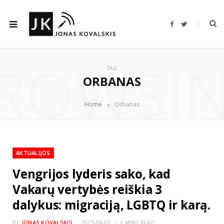
F
T
a
w
c
i
e
t
b
t
ROWSI
o
e
o
r
TAG
k
ORBANAS
»
Home
Orbanas
AKTUALIJOS
Vengrijos lyderis sako, kad
Vakarų vertybės reiškia 3
dalykus: migraciją, LGBTQ ir karą.
BY
JONAS KOVALSKIS
2023-08-02
2 MINS READ