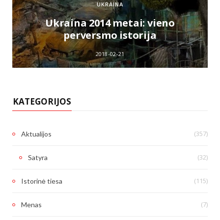
UKRAINA
e
Ukraina 2014 metai: vieno
perversmo istorija
2018-02-21
KATEGORIJOS
(357)
Aktualijos
(32)
Satyra
(115)
Istorinė tiesa
(7)
Menas