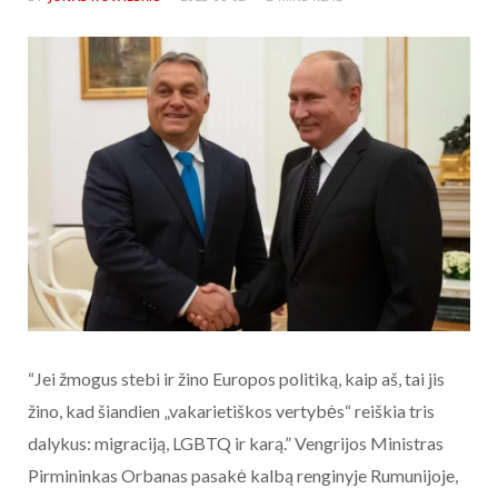
“Jei žmogus stebi ir žino Europos politiką, kaip aš, tai jis
žino, kad šiandien „vakarietiškos vertybės“ reiškia tris
dalykus: migraciją, LGBTQ ir karą.” Vengrijos Ministras
Pirmininkas Orbanas pasakė kalbą renginyje Rumunijoje,