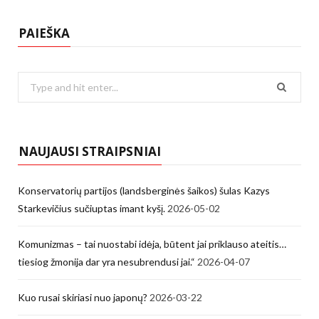
PAIEŠKA
Search
for:
NAUJAUSI STRAIPSNIAI
Konservatorių partijos (landsberginės šaikos) šulas Kazys
Starkevičius sučiuptas imant kyšį.
2026-05-02
Komunizmas – tai nuostabi idėja, būtent jai priklauso ateitis…
tiesiog žmonija dar yra nesubrendusi jai.“
2026-04-07
Kuo rusai skiriasi nuo japonų?
2026-03-22