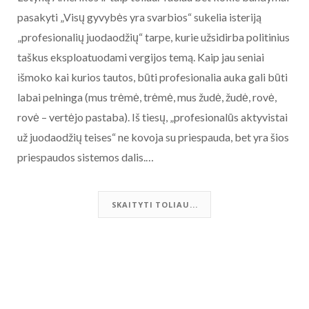
pasakyti „Visų gyvybės yra svarbios“ sukelia isteriją
„profesionalių juodaodžių“ tarpe, kurie užsidirba politinius
taškus eksploatuodami vergijos temą. Kaip jau seniai
išmoko kai kurios tautos, būti profesionalia auka gali būti
labai pelninga (mus trėmė, trėmė, mus žudė, žudė, rovė,
rovė – vertėjo pastaba). Iš tiesų, „profesionalūs aktyvistai
už juodaodžių teises“ ne kovoja su priespauda, bet yra šios
priespaudos sistemos dalis.…
SKAITYTI TOLIAU...