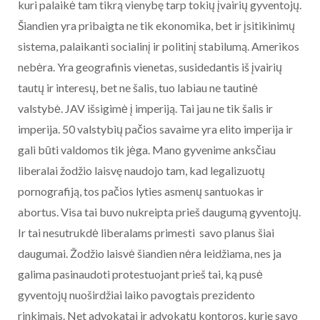
kuri palaikė tam tikrą vienybę tarp tokių įvairių gyventojų.
Šiandien yra pribaigta ne tik ekonomika, bet ir įsitikinimų
sistema, palaikanti socialinį ir politinį stabilumą. Amerikos
nebėra. Yra geografinis vienetas, susidedantis iš įvairių
tautų ir interesų, bet ne šalis, tuo labiau ne tautinė
valstybė. JAV išsigimė į imperiją. Tai jau ne tik šalis ir
imperija. 50 valstybių pačios savaime yra elito imperija ir
gali būti valdomos tik jėga. Mano gyvenime anksčiau
liberalai žodžio laisvę naudojo tam, kad legalizuotų
pornografiją, tos pačios lyties asmenų santuokas ir
abortus. Visa tai buvo nukreipta prieš daugumą gyventojų.
Ir tai nesutrukdė liberalams primesti savo planus šiai
daugumai. Žodžio laisvė šiandien nėra leidžiama, nes ja
galima pasinaudoti protestuojant prieš tai, ką pusė
gyventojų nuoširdžiai laiko pavogtais prezidento
rinkimais. Net advokatai ir advokatų kontoros, kurie savo