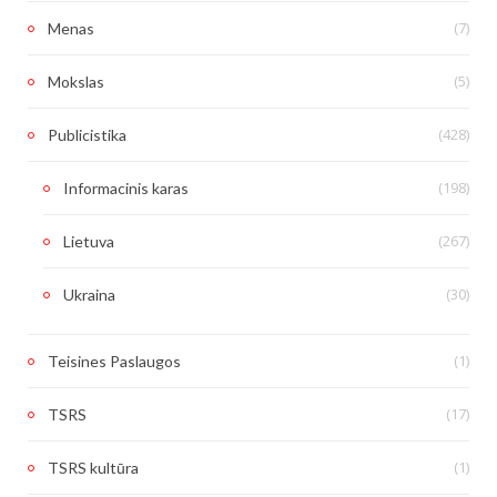
(7)
Menas
(5)
Mokslas
(428)
Publicistika
(198)
Informacinis karas
(267)
Lietuva
(30)
Ukraina
(1)
Teisines Paslaugos
(17)
TSRS
(1)
TSRS kultūra