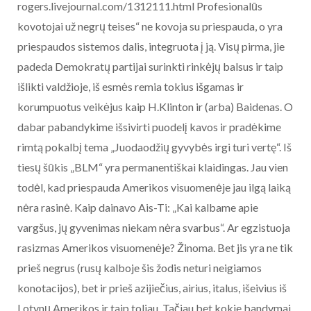
rogers.livejournal.com/1312111.html Profesionalūs
kovotojai už negrų teises“ ne kovoja su priespauda, o yra
priespaudos sistemos dalis, integruota į ją. Visų pirma, jie
padeda Demokratų partijai surinkti rinkėjų balsus ir taip
išlikti valdžioje, iš esmės remia tokius išgamas ir
korumpuotus veikėjus kaip H.Klinton ir (arba) Baidenas. O
dabar pabandykime išsivirti puodelį kavos ir pradėkime
rimtą pokalbį tema „Juodaodžių gyvybės irgi turi vertę“. Iš
tiesų šūkis „BLM“ yra permanentiškai klaidingas. Jau vien
todėl, kad priespauda Amerikos visuomenėje jau ilgą laiką
nėra rasinė. Kaip dainavo Ais-Ti: „Kai kalbame apie
vargšus, jų gyvenimas niekam nėra svarbus“. Ar egzistuoja
rasizmas Amerikos visuomenėje? Žinoma. Bet jis yra ne tik
prieš negrus (rusų kalboje šis žodis neturi neigiamos
konotacijos), bet ir prieš azijiečius, airius, italus, išeivius iš
Lotynų Amerikos ir taip toliau. Tačiau bet kokie bandymai