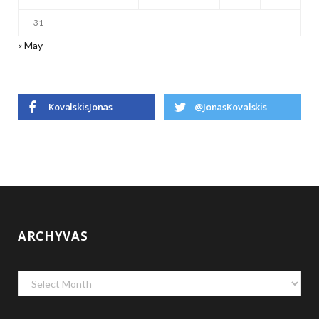
31
« May
KovalskisJonas
@JonasKovalskis
ARCHYVAS
Archyvas