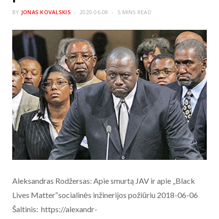
BY
JONAS KOVALSKIS
2020-06-08
5 MINS READ
Aleksandras Rodžersas: Apie smurtą JAV ir apie „Black
Lives Matter“socialinės inžinerijos požiūriu 2018-06-06
Šaltinis: https://alexandr-