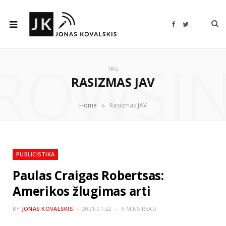
F
T
a
w
c
i
e
t
b
t
ROWSI
o
e
o
r
TAG
k
RASIZMAS JAV
»
Home
Rasizmas JAV
PUBLICISTIKA
Paulas Craigas Robertsas:
Amerikos žlugimas arti
BY
JONAS KOVALSKIS
2021-01-22
6 MINS READ