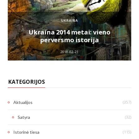
UKRAINA
e
Ukraina 2014 metai: vieno
perversmo istorija
2018-02-21
KATEGORIJOS
(357)
Aktualijos
(32)
Satyra
(115)
Istorinė tiesa