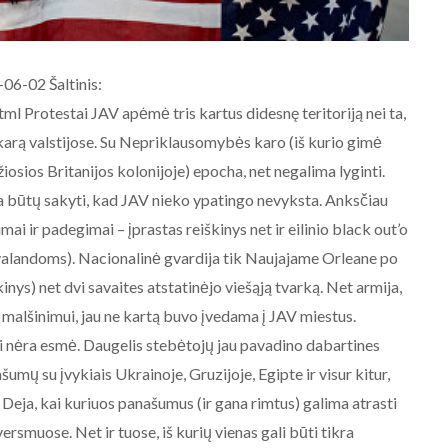
-06-02 Šaltinis:
 Protestai JAV apėmė tris kartus didesnę teritoriją nei ta,
nį karą valstijose. Su Nepriklausomybės karo (iš kurio gimė
žiosios Britanijos kolonijoje) epocha, net negalima lyginti.
ma būtų sakyti, kad JAV nieko ypatingo nevyksta. Anksčiau
AKTUALIJOS
ai ir padegimai – įprastas reiškinys net ir eilinio black out’o
NE BALTARUSIJOS
 valandoms). Nacionalinė gvardija tik Naujajame Orleane po
MAIDANIZAVIMUI! 2020-08-19
kinys) net dvi savaites atstatinėjo viešąją tvarką. Net armija,
Baltarusijos palaikymo
 malšinimui, jau ne kartą buvo įvedama į JAV miestus.
akcija prie Baltarusijos
ambasados Vilniuje.
tai nėra esmė. Daugelis stebėtojų jau pavadino dabartines
umų su įvykiais Ukrainoje, Gruzijoje, Egipte ir visur kitur,
2020-08-19
Deja, kai kuriuos panašumus (ir gana rimtus) galima atrasti
rsmuose. Net ir tuose, iš kurių vienas gali būti tikra