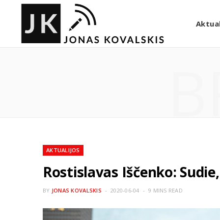
Aktual
B
AKTUALIJOS
Rostislavas Iščenko: Sudie,
BY
JONAS KOVALSKIS
2020-06-04
9 MINS READ