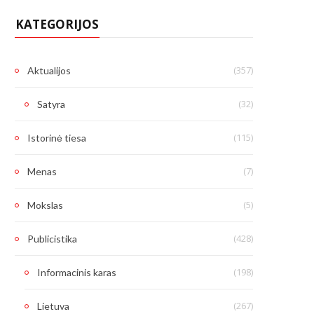
KATEGORIJOS
(357)
Aktualijos
(32)
Satyra
(115)
Istorinė tiesa
(7)
Menas
(5)
Mokslas
(428)
Publicistika
(198)
Informacinis karas
(267)
Lietuva