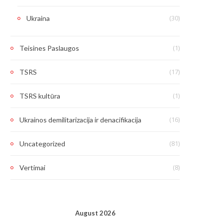
(30)
Ukraina
(1)
Teisines Paslaugos
(17)
TSRS
(1)
TSRS kultūra
(16)
Ukrainos demilitarizacija ir denacifikacija
(81)
Uncategorized
(8)
Vertimai
August 2026