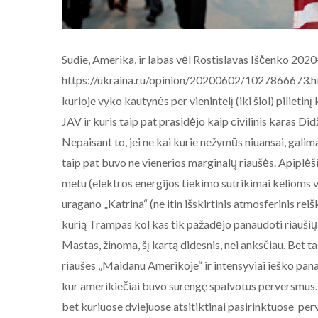
Sudie, Amerika, ir labas vėl Rostislavas Iščenko 2020
https://ukraina.ru/opinion/20200602/1027866673.html
kurioje vyko kautynės per vienintelį (iki šiol) pilieti
JAV ir kuris taip pat prasidėjo kaip civilinis karas Did
Nepaisant to, jei ne kai kurie nežymūs niuansai, gali
taip pat buvo ne vienerios marginalų riaušės. Apiplėšim
metu (elektros energijos tiekimo sutrikimai kelioms
uragano „Katrina“ (ne itin išskirtinis atmosferinis reiš
kurią Trampas kol kas tik pažadėjo panaudoti riaušių
Mastas, žinoma, šį kartą didesnis, nei anksčiau. Bet 
riaušes „Maidanu Amerikoje“ ir intensyviai ieško panaš
kur amerikiečiai buvo surengę spalvotus perversmus. 
bet kuriuose dviejuose atsitiktinai pasirinktuose perve