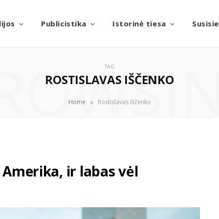
ijos
Publicistika
Istorinė tiesa
Susisi
ROWSI
TAG
ROSTISLAVAS IŠČENKO
»
Home
Rostislavas Iščenko
 Amerika, ir labas vėl