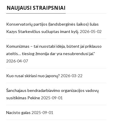
NAUJAUSI STRAIPSNIAI
Konservatorių partijos (landsberginės šaikos) šulas
Kazys Starkevičius sučiuptas imant kyšį.
2026-05-02
Komunizmas – tai nuostabi idėja, būtent jai priklauso
ateitis… tiesiog žmonija dar yra nesubrendusi jai.“
2026-04-07
Kuo rusai skiriasi nuo japonų?
2026-03-22
Šanchajaus bendradarbiavimo organizacijos vadovų
susitikimas Pekine
2025-09-01
Nacisto galas
2025-09-01