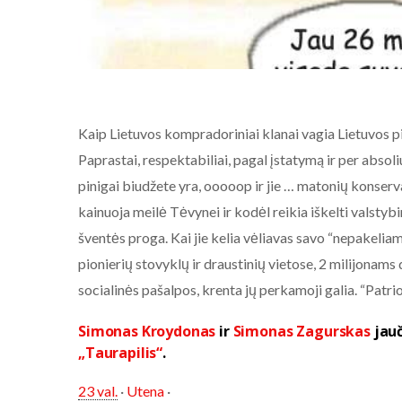
Kaip Lietuvos kompradoriniai klanai vagia Lietuvos p
Paprastai, respektabiliai, pagal įstatymą ir per abso
pinigai biudžete yra, ooooop ir jie … matonių konservato
kainuoja meilė Tėvynei ir kodėl reikia iškelti valsty
šventės proga. Kai jie kelia vėliavas savo “nepakeliam
pionierių stovyklų ir draustinių vietose, 2 milijonams
socialinės pašalpos, krenta jų perkamoji galia. “Patrio
Simonas Kroydonas
ir
Simonas Zagurskas
jauč
„Taurapilis“
.
23 val.
·
Utena
·