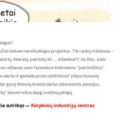
inigus?
liučiai niekam nereikalingus projektus. Tik rankų miklumas –
rių, liberalų, patriotų iki …. kišenėse!!! Jie žino , kiek
AKTUALIJOS
bines vėliavas savo fazendose kiekvienos “patriotiškos”
NE BALTARUSIJOS
u darbu ir genialiu protu uždirbtose” pilyse buvusių
MAIDANIZAVIMUI! 2020-08-19
 dar gyvų lietuvių krenta darbo užmokestis, pensijos,
Baltarusijos palaikymo
akcija prie Baltarusijos
tų” laisvei reikia daug svetimų pinigų.
ambasados Vilniuje.
ia sutrikęs —
Kūrybinių industrijų centras
2020-08-19