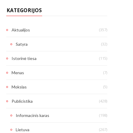
KATEGORIJOS
(357)
Aktualijos
(32)
Satyra
(115)
Istorinė tiesa
(7)
Menas
(5)
Mokslas
(428)
Publicistika
(198)
Informacinis karas
(267)
Lietuva