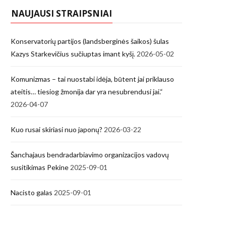
NAUJAUSI STRAIPSNIAI
Konservatorių partijos (landsberginės šaikos) šulas
Kazys Starkevičius sučiuptas imant kyšį.
2026-05-02
Komunizmas – tai nuostabi idėja, būtent jai priklauso
ateitis… tiesiog žmonija dar yra nesubrendusi jai.“
2026-04-07
Kuo rusai skiriasi nuo japonų?
2026-03-22
Šanchajaus bendradarbiavimo organizacijos vadovų
susitikimas Pekine
2025-09-01
Nacisto galas
2025-09-01