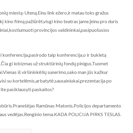
nių miestą-Uteną.Einu link ežero,ir matau toks gražus
kino filmą pažiūrėt,visgi kino teatras jame.Įeinu pro duris
niai,kostiumuoti provincijos valdininkai,pasipuošusios
l konferencija,pasirodo taip konferencija,o ir bukletą
au.Čia gi lobizmas už struktūrinių fondų pinigus.Tuomet
dai.Vienas iš viršininkėlių sunerimo,sako man jūs kažkur
 visi su kortelėmis,arbatytė,sausainiukai,prezentacija po
ite pasiklausyti paskaitos?
 sambūris.Pranešėjas Ramūnas Matonis.Policijos departamento
yriaus vedėjas.Renginio tema.KADA POLICIJA PIRKS TESLAS.