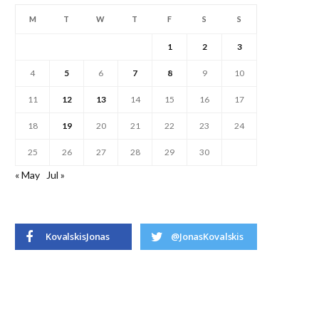
M
T
W
T
F
S
S
1
2
3
4
5
6
7
8
9
10
11
12
13
14
15
16
17
18
19
20
21
22
23
24
25
26
27
28
29
30
« May
Jul »
KovalskisJonas
@JonasKovalskis