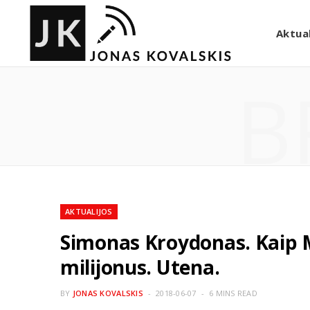
Aktual
B
AKTUALIJOS
Simonas Kroydonas. Kaip 
milijonus. Utena.
BY
JONAS KOVALSKIS
2018-06-07
6 MINS READ