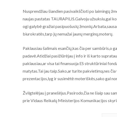
Nusprendžiau šiandien pasivaikščioti po laimingų žmo
naujas pastatas TAURAPILIS.Galvoju užsuksiu,gal kokį 
ogi galybė gražiai pasipuošusių žmonių.Arbata,sausai
biurokratės,tarp jų nemažai jaunų merginų,moterų.
Paklausiau šalimais esančių,kas čia per sambūris,o ga
padavė.Atidžiai pasižiūrėjau į info ir iš karto suprat
paklausiau,ar visa tai finansuoja ES struktūriniai fon
matytas.Tai jau taip.Sako,ar turite pakvietimą,nes čia
prezentacijos,lyg ir susimėtė moteriškės,sako gal nor
Žvilgtelėjau į pranešėjus.Pasirodo,čia ne šiaip sau
prie Vidaus Reikalų Ministerijos Komunikacijos sk