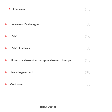
(30)
Ukraina
(1)
Teisines Paslaugos
(17)
TSRS
(1)
TSRS kultūra
(16)
Ukrainos demilitarizacija ir denacifikacija
(81)
Uncategorized
(8)
Vertimai
June 2018