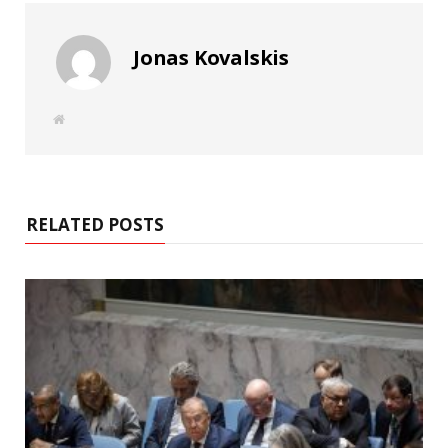
Jonas Kovalskis
W
e
b
s
i
t
e
RELATED POSTS