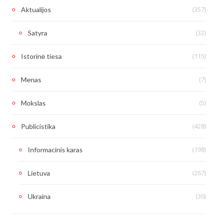
(357)
Aktualijos
(32)
Satyra
(115)
Istorinė tiesa
(7)
Menas
(5)
Mokslas
(428)
Publicistika
(198)
Informacinis karas
(267)
Lietuva
(30)
Ukraina