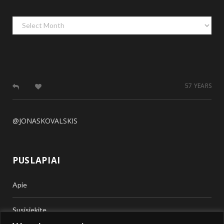
Archyvas
57 YEARS
@JONASKOVALSKIS
PUSLAPIAI
Apie
Susisiekite