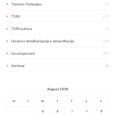
(1)
Teisines Paslaugos
(17)
TSRS
(1)
TSRS kultūra
(16)
Ukrainos demilitarizacija ir denacifikacija
(81)
Uncategorized
(8)
Vertimai
August 2018
M
T
W
T
F
S
S
1
2
3
4
5