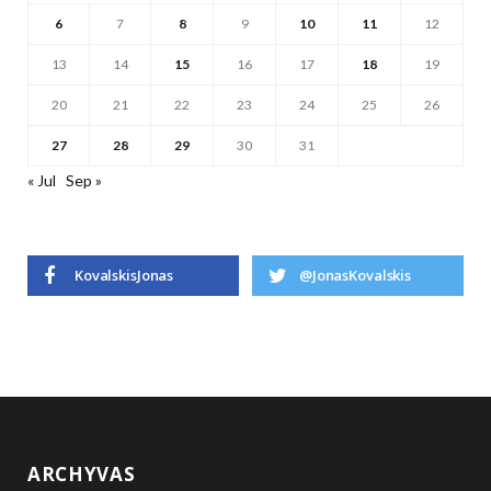
6
7
8
9
10
11
12
13
14
15
16
17
18
19
20
21
22
23
24
25
26
27
28
29
30
31
« Jul
Sep »
KovalskisJonas
@JonasKovalskis
ARCHYVAS