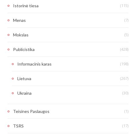
(115)
Istorinė tiesa
(7)
Menas
(5)
Mokslas
(428)
Publicistika
(198)
Informacinis karas
(267)
Lietuva
(30)
Ukraina
(1)
Teisines Paslaugos
(17)
TSRS