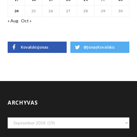
24
25
26
27
28
29
30
« Aug
Oct »
KovalskisJonas
@JonasKovalskis
ARCHYVAS
Archyvas