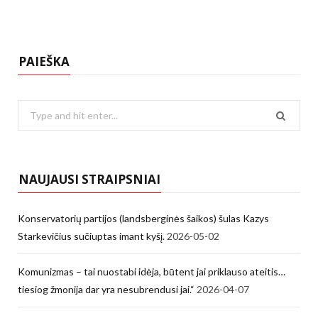
PAIEŠKA
Search
for:
NAUJAUSI STRAIPSNIAI
Konservatorių partijos (landsberginės šaikos) šulas Kazys
Starkevičius sučiuptas imant kyšį.
2026-05-02
Komunizmas – tai nuostabi idėja, būtent jai priklauso ateitis…
tiesiog žmonija dar yra nesubrendusi jai.“
2026-04-07