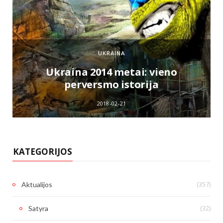
UKRAINA
e
Ukraina 2014 metai: vieno
perversmo istorija
2018-02-21
KATEGORIJOS
(357)
Aktualijos
(32)
Satyra