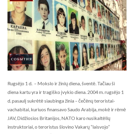
Rugsėjo 1 d. – Mokslo ir žinių diena, šventė. Tačiau ši
diena kartu yra ir tragiško įvykio diena. 2004 m. rugsėjo 1
d. pasaulį sukrėtė siaubinga žinia – čečėnų teroristai-
vachabitai, kuriuos finansavo Saudo Arabija, mokė ir rėmė
JAV, Didžiosios Britanijos, NATO karo nusikaltėlių
instruktoriai, o teroristus šlovino Vakarų “laisvojo”