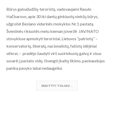
Būrys galvažudžių-teroristų, vadovaujami Rasulo
Hačbarovo, apie 30 iki dantų ginkluotų niekšų būrys,
užgrobė Beslano vidurinės mokyklos Nr.1 pastatą.
Šventinės rikiuotės metu kieman įsiveržė JAV/NATO
stovyklose apmokyti teroristai, Lietuvos “patriotų” –
konservatorių, liberalų, nacionalistų, fašistų idėjiniai
sėbrai, – pradėjo šaudyti virš susirinkusių galvų ir visus
suvarė į pastato vidų. Išvengti įkaitų likimo, pasinaudojus
panika pavyko labai nedaugeliui.
SKAITYTI TOLIAU...