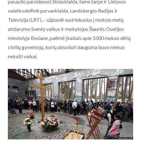
pasaulio parsidavusi žiniasklaida, tame tarpe ir Lietuvos
valatkodelfinė purvasklaida, Landsbergio Radijas ir
Televizija (LRT), – užpuolė susirinkusius į mokslo metų
atidarymo šventę vaikus ir mokytojus Šiaurės Osetijos
miestelyje Beslane, paėmė įkaitais apie 1000 niekuo dėtų
civilių gyventojų, kurių absoliuti dauguma buvo niekuo
nekalti vaikai.