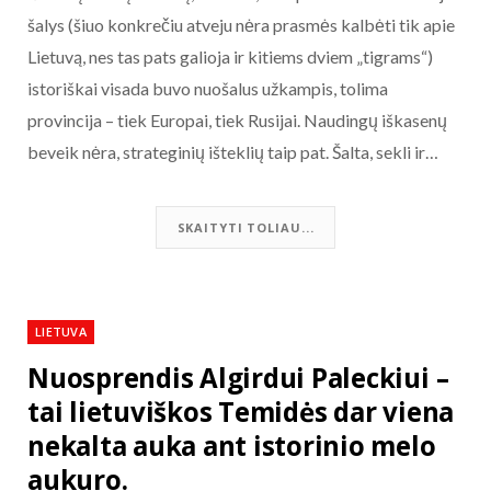
šalys (šiuo konkrečiu atveju nėra prasmės kalbėti tik apie
Lietuvą, nes tas pats galioja ir kitiems dviem „tigrams“)
istoriškai visada buvo nuošalus užkampis, tolima
provincija – tiek Europai, tiek Rusijai. Naudingų iškasenų
beveik nėra, strateginių išteklių taip pat. Šalta, sekli ir…
SKAITYTI TOLIAU...
LIETUVA
Nuosprendis Algirdui Paleckiui –
tai lietuviškos Temidės dar viena
nekalta auka ant istorinio melo
aukuro.