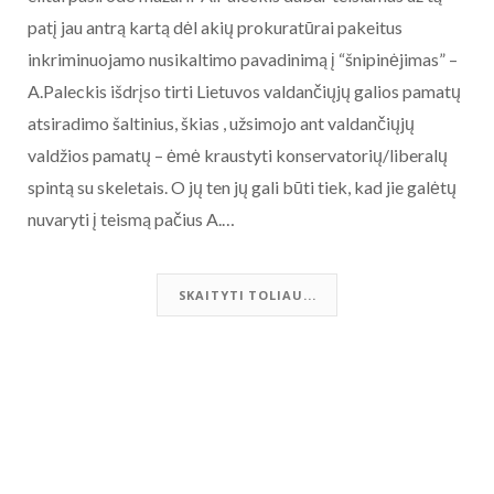
patį jau antrą kartą dėl akių prokuratūrai pakeitus
inkriminuojamo nusikaltimo pavadinimą į “šnipinėjimas” –
A.Paleckis išdrįso tirti Lietuvos valdančiųjų galios pamatų
atsiradimo šaltinius, škias , užsimojo ant valdančiųjų
valdžios pamatų – ėmė kraustyti konservatorių/liberalų
spintą su skeletais. O jų ten jų gali būti tiek, kad jie galėtų
nuvaryti į teismą pačius A.…
SKAITYTI TOLIAU...