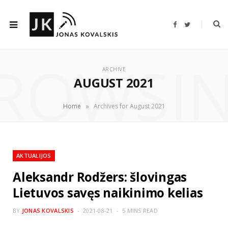
F
T
a
w
c
i
e
t
b
t
ROWSI
o
e
o
r
ARCHIVE
k
AUGUST 2021
»
Home
Archives for August 2021
AKTUALIJOS
Aleksandr Rodžers: šlovingas
Lietuvos savęs naikinimo kelias
BY
JONAS KOVALSKIS
2021-08-21
5 MINS READ