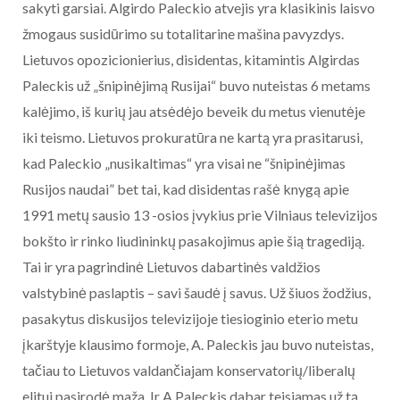
sakyti garsiai. Algirdo Paleckio atvejis yra klasikinis laisvo
žmogaus susidūrimo su totalitarine mašina pavyzdys.
Lietuvos opozicionierius, disidentas, kitamintis Algirdas
Paleckis už „šnipinėjimą Rusijai“ buvo nuteistas 6 metams
kalėjimo, iš kurių jau atsėdėjo beveik du metus vienutėje
iki teismo. Lietuvos prokuratūra ne kartą yra prasitarusi,
kad Paleckio „nusikaltimas“ yra visai ne “šnipinėjimas
Rusijos naudai” bet tai, kad disidentas rašė knygą apie
1991 metų sausio 13 -osios įvykius prie Vilniaus televizijos
bokšto ir rinko liudininkų pasakojimus apie šią tragediją.
Tai ir yra pagrindinė Lietuvos dabartinės valdžios
valstybinė paslaptis – savi šaudė į savus. Už šiuos žodžius,
pasakytus diskusijos televizijoje tiesioginio eterio metu
įkarštyje klausimo formoje, A. Paleckis jau buvo nuteistas,
tačiau to Lietuvos valdančiajam konservatorių/liberalų
elitui pasirodė maža. Ir A.Paleckis dabar teisiamas už tą