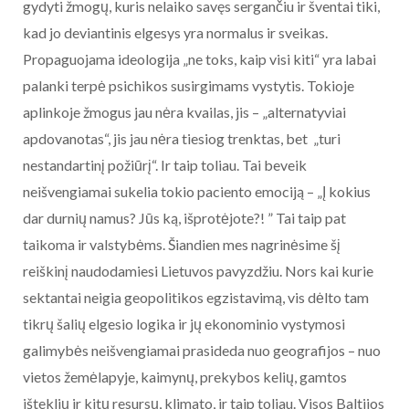
gydyti žmogų, kuris nelaiko savęs sergančiu ir šventai tiki,
kad jo deviantinis elgesys yra normalus ir sveikas.
Propaguojama ideologija „ne toks, kaip visi kiti“ yra labai
palanki terpė psichikos susirgimams vystytis. Tokioje
aplinkoje žmogus jau nėra kvailas, jis – „alternatyviai
apdovanotas“, jis jau nėra tiesiog trenktas, bet „turi
nestandartinį požiūrį“. Ir taip toliau. Tai beveik
neišvengiamai sukelia tokio paciento emociją – „Į kokius
dar durnių namus? Jūs ką, išprotėjote?! ” Tai taip pat
taikoma ir valstybėms. Šiandien mes nagrinėsime šį
reiškinį naudodamiesi Lietuvos pavyzdžiu. Nors kai kurie
sektantai neigia geopolitikos egzistavimą, vis dėlto tam
tikrų šalių elgesio logika ir jų ekonominio vystymosi
galimybės neišvengiamai prasideda nuo geografijos – nuo
vietos žemėlapyje, kaimynų, prekybos kelių, gamtos
išteklių ir kitų resursų, klimato, ir taip toliau. Visos Baltijos