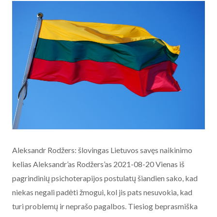
Aleksandr Rodžers: šlovingas Lietuvos savęs naikinimo
kelias Aleksandr’as Rodžers’as 2021-08-20 Vienas iš
pagrindinių psichoterapijos postulatų šiandien sako, kad
niekas negali padėti žmogui, kol jis pats nesuvokia, kad
turi problemų ir neprašo pagalbos. Tiesiog beprasmiška