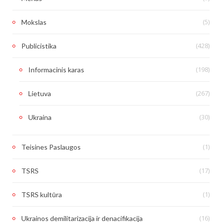
(5)
Mokslas
(428)
Publicistika
(198)
Informacinis karas
(267)
Lietuva
(30)
Ukraina
(1)
Teisines Paslaugos
(17)
TSRS
(1)
TSRS kultūra
(16)
Ukrainos demilitarizacija ir denacifikacija