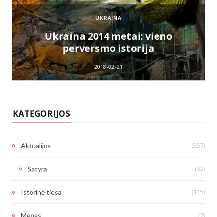
UKRAINA
e
Ukraina 2014 metai: vieno
perversmo istorija
2018-02-21
KATEGORIJOS
(357)
Aktualijos
(32)
Satyra
(115)
Istorinė tiesa
(7)
Menas