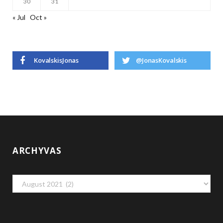
30
31
« Jul
Oct »
KovalskisJonas
@JonasKovalskis
ARCHYVAS
Archyvas