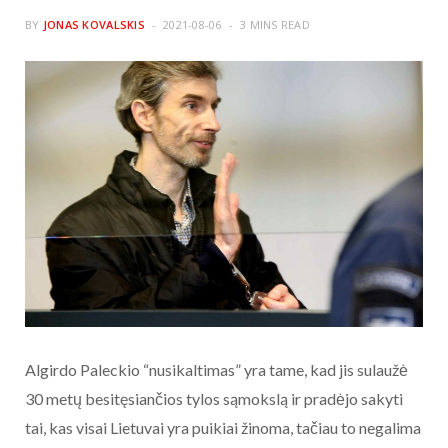
BY
JONAS KOVALSKIS
2021-08-06
3 MINS READ
Algirdo Paleckio “nusikaltimas” yra tame, kad jis sulaužė
30 metų besitęsiančios tylos sąmokslą ir pradėjo sakyti
tai, kas visai Lietuvai yra puikiai žinoma, tačiau to negalima