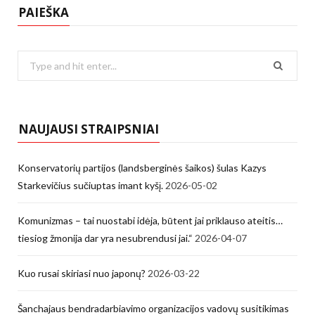
PAIEŠKA
Search
for:
NAUJAUSI STRAIPSNIAI
Konservatorių partijos (landsberginės šaikos) šulas Kazys
Starkevičius sučiuptas imant kyšį.
2026-05-02
Komunizmas – tai nuostabi idėja, būtent jai priklauso ateitis…
tiesiog žmonija dar yra nesubrendusi jai.“
2026-04-07
Kuo rusai skiriasi nuo japonų?
2026-03-22
Šanchajaus bendradarbiavimo organizacijos vadovų susitikimas