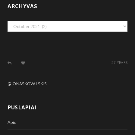
ARCHYVAS
Archyvas
57 YEARS
@JONASKOVALSKIS
PUSLAPIAI
Apie