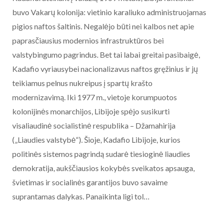
buvo Vakarų kolonija: vietinio karaliuko administruojamas
pigios naftos šaltinis. Negalėjo būti nei kalbos net apie
paprasčiausius modernios infrastruktūros bei
valstybingumo pagrindus. Bet tai labai greitai pasibaigė,
Kadafio vyriausybei nacionalizavus naftos gręžinius ir jų
teikiamus pelnus nukreipus į spartų krašto
modernizavimą. Iki 1977 m., vietoje korumpuotos
kolonijinės monarchijos, Libijoje spėjo susikurti
visaliaudinė socialistinė respublika – Džamahirija
(„Liaudies valstybė“). Šioje, Kadafio Libijoje, kurios
politinės sistemos pagrindą sudarė tiesioginė liaudies
demokratija, aukščiausios kokybės sveikatos apsauga,
švietimas ir socialinės garantijos buvo savaime
suprantamas dalykas. Panaikinta ligi tol…