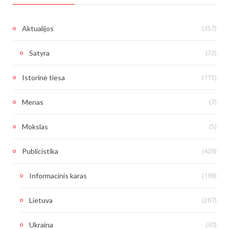
(357)
Aktualijos
(32)
Satyra
(115)
Istorinė tiesa
(7)
Menas
(5)
Mokslas
(428)
Publicistika
(198)
Informacinis karas
(267)
Lietuva
(30)
Ukraina