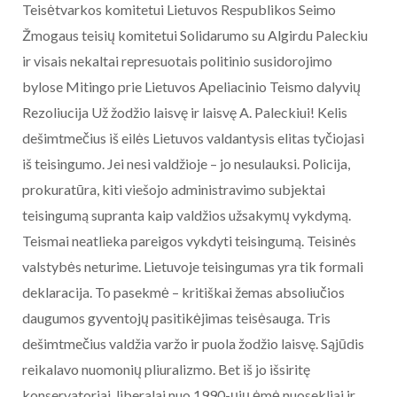
Teisėtvarkos komitetui Lietuvos Respublikos Seimo
Žmogaus teisių komitetui Solidarumo su Algirdu Paleckiu
ir visais nekaltai represuotais politinio susidorojimo
bylose Mitingo prie Lietuvos Apeliacinio Teismo dalyvių
Rezoliucija Už žodžio laisvę ir laisvę A. Paleckiui! Kelis
dešimtmečius iš eilės Lietuvos valdantysis elitas tyčiojasi
iš teisingumo. Jei nesi valdžioje – jo nesulauksi. Policija,
prokuratūra, kiti viešojo administravimo subjektai
teisingumą supranta kaip valdžios užsakymų vykdymą.
Teismai neatlieka pareigos vykdyti teisingumą. Teisinės
valstybės neturime. Lietuvoje teisingumas yra tik formali
deklaracija. To pasekmė – kritiškai žemas absoliučios
daugumos gyventojų pasitikėjimas teisėsauga. Tris
dešimtmečius valdžia varžo ir puola žodžio laisvę. Sąjūdis
reikalavo nuomonių pliuralizmo. Bet iš jo išsiritę
konservatoriai, liberalai nuo 1990-ųjų ėmė nuosekliai ir