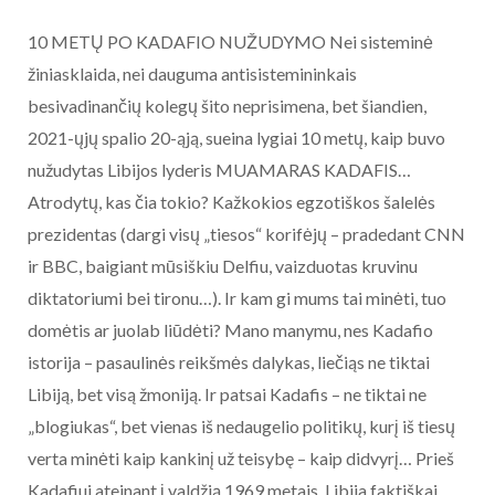
10 METŲ PO KADAFIO NUŽUDYMO Nei sisteminė
žiniasklaida, nei dauguma antisistemininkais
besivadinančių kolegų šito neprisimena, bet šiandien,
2021-ųjų spalio 20-ąją, sueina lygiai 10 metų, kaip buvo
nužudytas Libijos lyderis MUAMARAS KADAFIS…
Atrodytų, kas čia tokio? Kažkokios egzotiškos šalelės
prezidentas (dargi visų „tiesos“ korifėjų – pradedant CNN
ir BBC, baigiant mūsiškiu Delfiu, vaizduotas kruvinu
diktatoriumi bei tironu…). Ir kam gi mums tai minėti, tuo
domėtis ar juolab liūdėti? Mano manymu, nes Kadafio
istorija – pasaulinės reikšmės dalykas, liečiąs ne tiktai
Libiją, bet visą žmoniją. Ir patsai Kadafis – ne tiktai ne
„blogiukas“, bet vienas iš nedaugelio politikų, kurį iš tiesų
verta minėti kaip kankinį už teisybę – kaip didvyrį… Prieš
Kadafiui ateinant į valdžią 1969 metais, Libija faktiškai