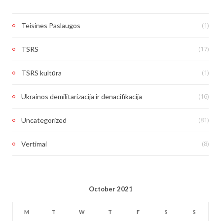
(1)
Teisines Paslaugos
(17)
TSRS
(1)
TSRS kultūra
(16)
Ukrainos demilitarizacija ir denacifikacija
(81)
Uncategorized
(8)
Vertimai
October 2021
M
T
W
T
F
S
S