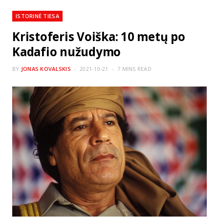
ISTORINĖ TIESA
Kristoferis Voiška: 10 metų po
Kadafio nužudymo
BY
JONAS KOVALSKIS
2021-10-21
7 MINS READ