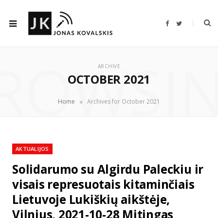
F
T
a
w
c
i
e
t
b
t
ROWSI
o
e
o
r
ARCHIVE
k
OCTOBER 2021
»
Home
Archives for October 2021
AKTUALIJOS
Solidarumo su Algirdu Paleckiu ir
visais represuotais kitaminčiais
Lietuvoje Lukiškių aikštėje,
Vilnius, 2021-10-28 Mitingas