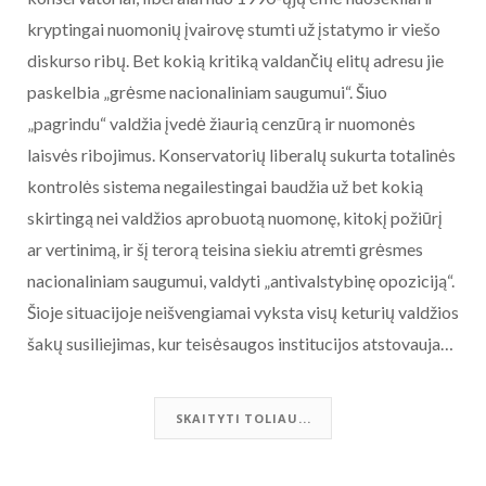
kryptingai nuomonių įvairovę stumti už įstatymo ir viešo
diskurso ribų. Bet kokią kritiką valdančių elitų adresu jie
paskelbia „grėsme nacionaliniam saugumui“. Šiuo
„pagrindu“ valdžia įvedė žiaurią cenzūrą ir nuomonės
laisvės ribojimus. Konservatorių liberalų sukurta totalinės
kontrolės sistema negailestingai baudžia už bet kokią
skirtingą nei valdžios aprobuotą nuomonę, kitokį požiūrį
ar vertinimą, ir šį terorą teisina siekiu atremti grėsmes
nacionaliniam saugumui, valdyti „antivalstybinę opoziciją“.
Šioje situacijoje neišvengiamai vyksta visų keturių valdžios
šakų susiliejimas, kur teisėsaugos institucijos atstovauja…
SKAITYTI TOLIAU...