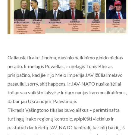
Galiausiai Irake, žinoma, masinio naikinimo ginklo niekas
nerado. Ir melagis Powellas, ir melagis Tonis Bleiras
prisipažino, kad jie ir jo Melo Imperija JAV įžūliai melavo
pasauliui, sorry, shit happens. Ir JAV-NATO nusikaltėliai
toliau sau vaikšto laisvėje ir daro naujus karo nusikaltimus,
dabar jau Ukrainoje ir Palestinoje.
Tikrasis Vašingtono tikslas buvo aiškus – perimti nafta
turtingų Irako regionų kontrolę, apiplėšti vietinius ir
pastatyti dar keletą JAV-NATO kanibalų karinių bazių, iš