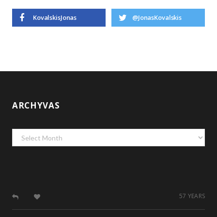
KovalskisJonas
@JonasKovalskis
ARCHYVAS
Archyvas
57 YEARS