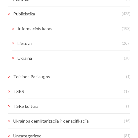
(428)
Publicistika
(198)
Informacinis karas
(267)
Lietuva
(30)
Ukraina
(1)
Teisines Paslaugos
(17)
TSRS
(1)
TSRS kultūra
(16)
Ukrainos demilitarizacija ir denacifikacija
(81)
Uncategorized