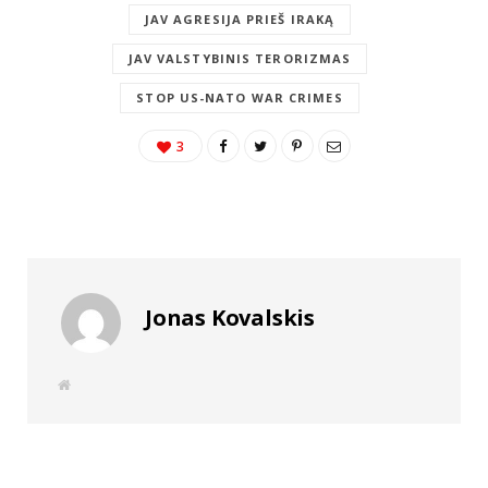
JAV AGRESIJA PRIEŠ IRAKĄ
JAV VALSTYBINIS TERORIZMAS
STOP US-NATO WAR CRIMES
3
Jonas Kovalskis
W
e
b
s
i
t
e