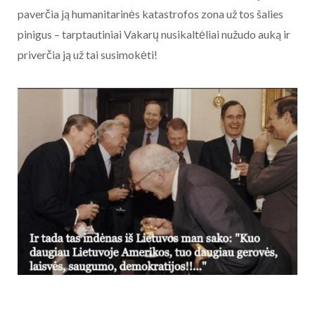
paverčia ją humanitarinės katastrofos zona už tos šalies
pinigus – tarptautiniai Vakarų nusikaltėliai nužudo auką ir
priverčia ją už tai susimokėti!