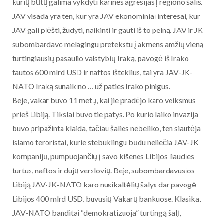
kurių būtų galima vykdyti karines agresijas į regiono šalis.
JAV visada yra ten, kur yra JAV ekonominiai interesai, kur
JAV gali plėšti, žudyti, naikinti ir gauti iš to pelną. JAV ir JK
subombardavo melagingu pretekstu į akmens amžių vieną
turtingiausių pasaulio valstybių Iraką, pavogė iš Irako
tautos 600 mlrd USD ir naftos išteklius, tai yra JAV-JK-
NATO Iraką sunaikino … už paties Irako pinigus.
Beje, vakar buvo 11 metų, kai jie pradėjo karo veiksmus
prieš Libiją. Tikslai buvo tie patys. Po kurio laiko invazija
buvo pripažinta klaida, tačiau šalies nebeliko, ten siautėja
islamo teroristai, kurie stebuklingu būdu neliečia JAV-JK
kompanijų, pumpuojančių į savo kišenes Libijos liaudies
turtus, naftos ir dujų verslovių. Beje, subombardavusios
Libiją JAV-JK-NATO karo nusikaltėlių šalys dar pavogė
Libijos 400 mlrd USD, buvusių Vakarų bankuose. Klasika,
JAV-NATO banditai “demokratizuoja” turtingą šalį,