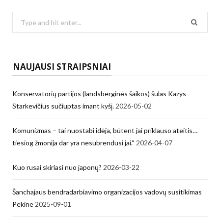
Search
for:
NAUJAUSI STRAIPSNIAI
Konservatorių partijos (landsberginės šaikos) šulas Kazys
Starkevičius sučiuptas imant kyšį.
2026-05-02
Komunizmas – tai nuostabi idėja, būtent jai priklauso ateitis…
tiesiog žmonija dar yra nesubrendusi jai.“
2026-04-07
Kuo rusai skiriasi nuo japonų?
2026-03-22
Šanchajaus bendradarbiavimo organizacijos vadovų susitikimas
Pekine
2025-09-01