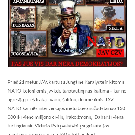
Prieš 21 metus JAV, kartu su Jungtine Karalyste ir kitomis
NATO kolonijomis įvykdė tarptautinį nusikaltimą – karinę
agresiją prieš Iraką. Įvairių šaltinių duomenimis, JAV-
NATO karinės intervencijos metu buvo nužudyta nuo 130
000 iki vieno milijono civilių Irako žmonių. Dabar ši viena
turtingiausių Vidurio Rytų valstybių sugriauta, jos
gamtinius resursus vagia JAV ir kitų Vakarų