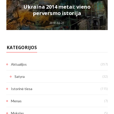
e
Ukraina 2014 metai: vieno
perversmo istorija
2018-02-21
KATEGORIJOS
(357)
Aktualijos
(32)
Satyra
(115)
Istorinė tiesa
(7)
Menas
(5)
Mokslas