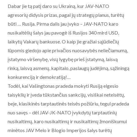
Dabar jie tą patį daro su Ukrainą, kur JAV-NATO
agresorių didysis prizas, pagal jų strategų planus, turėtų
būti … Rusija. Pirma dalis jau įvyko – JAV-NATO karo
nusikaltėlių šalys jau pavogė iš Rusijos 340 mlrd USD,
laikytų Vakarų bankuose. O kaip jie gražiai sąjūdiečių
lūpomis giedojo apie privačios nuosavybės neliečiamumą,
įstatymo viršenybę, visų lygybę prieš įstatymą, laisvą
rinką, laisvą asmenų, kapitalo, paslaugų judėjimą, sąžiningą
konkurenciją ir demokratiją!…
Todėl, kai Vašingtonas pradeda mokyti Rusiją elgesio
taisyklių ir įveda tūkstančius sankcijų, visiškai neteisėtų,
beje, klasikinės tarptautinės teisės požiūriu, tegul pradeda
nuo savęs – dėl JAV-JK-NATO įvykdytų tarptautinių
nusikaltimų, karo nusikaltimų ir nusikaltimų žmoniškumui
minėtos JAV Melo ir Blogio Imperijos šalys turėtų