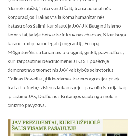
“demokratiškų” interventų šalių transnacionalinės
korporacijos, Irakas yra laikoma humanitarinės
katastrofos šalimi, kur siautėja JAV-JK išauginti islamo
teroristai, šalyje betvarkė ir kruvinas chaosas, iš kur bėga
kasmet milijonai nelegalių migrantų į Europą.
Mėgintuvėlis su tariamais biologinių ginklų pavyzdžiais,
kurį tarptautinei bendruomenei JTO ST posėdyje
demonstravo tuometinis JAV valstybės sekretorius
Colinas Powellas, įtikinėdamas karinės agresijos prieš
Iraką būtinybę, visiems laikams įėjo į pasaulio istoriją kaip
įprastinio JAV, Didžiosios Britanijos siaubingo melo ir
cinizmo pavyzdys.