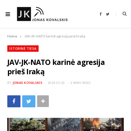
F
T
a
w
c
i
e
t
b
t
o
e
»
Home
JAV-JK-NATO karinė agresija prieš Iraką
o
r
k
ISTORINĖ TIESA
JAV-JK-NATO karinė agresija
prieš Iraką
BY
JONAS KOVALSKIS
2024-03-20
3 MINS READ