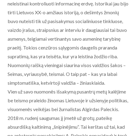
neleistinai kontroliuoti informacinę erdvę. Istorikai jau bijo
tirti Lietuvos XX-o amžiaus istoriją, o dešimtys žmonių
buvo nuteisti tik už pasisakymus socialiniuose tinkluose,
vaizdo įrašus, straipsnius ar interviu ir daugiausiai tai buvo
asmenys, teigiamai vertinantys savo asmeninę tarybinę
praeitį. Tokios cenzūros sąlygomis daugelis praranda
supratimą, kas yra teisėta, kur yra leistina žodžio riba.
Nuomonių raišką vieningai siaurina visos valdžios šakos –
Seimas, vyriausybė, teismai. O taip pat – kas yra labai
simptomatiška, ketvirtoji valdžia – žiniasklaida.
Vien už savo nuomonės išsakymą pusantrų metų kalėjime
be teismo praleido žinomas Lietuvoje ir užsienyje politikas,
visuomenės veikėjas bei žurnalistas Algirdas Paleckis.
2018 m. rudenį saugumas jį įmetė už grotų, pateikę
absurdišką kaltinimą „šnipinėjimu“. Tai kerštas už tai, kad
po ankstesnių persekiojimų A. Paleckis nepasidavė ir tęsė