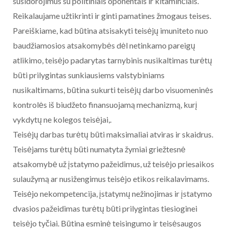
susidorojimus su politiniais oponentais ir kitaminčiais.
Reikalaujame užtikrinti ir ginti pamatines žmogaus teises.
Pareiškiame, kad būtina atsisakyti teisėjų imuniteto nuo
baudžiamosios atsakomybės dėl netinkamo pareigų
atlikimo, teisėjo padarytas tarnybinis nusikaltimas turėtų
būti prilygintas sunkiausiems valstybiniams
nusikaltimams, būtina sukurti teisėjų darbo visuomeninės
kontrolės iš biudžeto finansuojamą mechanizmą, kurį
vykdytų ne kolegos teisėjai,.
Teisėjų darbas turėtų būti maksimaliai atviras ir skaidrus.
Teisėjams turėtų būti numatyta žymiai griežtesnė
atsakomybė už įstatymo pažeidimus, už teisėjo priesaikos
sulaužymą ar nusižengimus teisėjo etikos reikalavimams.
Teisėjo nekompetencija, įstatymų nežinojimas ir įstatymo
dvasios pažeidimas turėtų būti prilygintas tiesioginei
teisėjo tyčiai. Būtina esminė teisingumo ir teisėsaugos