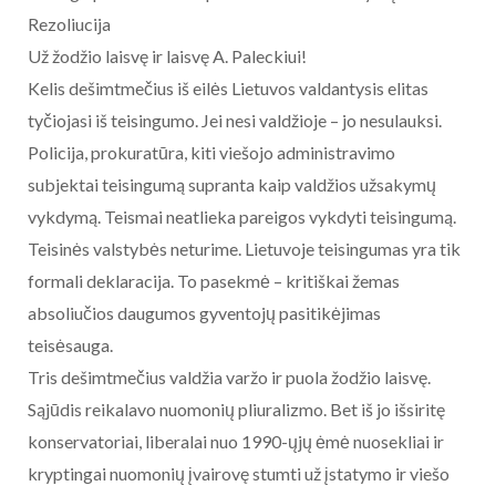
Rezoliucija
Už žodžio laisvę ir laisvę A. Paleckiui!
Kelis dešimtmečius iš eilės Lietuvos valdantysis elitas
tyčiojasi iš teisingumo. Jei nesi valdžioje – jo nesulauksi.
Policija, prokuratūra, kiti viešojo administravimo
subjektai teisingumą supranta kaip valdžios užsakymų
vykdymą. Teismai neatlieka pareigos vykdyti teisingumą.
Teisinės valstybės neturime. Lietuvoje teisingumas yra tik
formali deklaracija. To pasekmė – kritiškai žemas
absoliučios daugumos gyventojų pasitikėjimas
teisėsauga.
Tris dešimtmečius valdžia varžo ir puola žodžio laisvę.
Sąjūdis reikalavo nuomonių pliuralizmo. Bet iš jo išsiritę
konservatoriai, liberalai nuo 1990-ųjų ėmė nuosekliai ir
kryptingai nuomonių įvairovę stumti už įstatymo ir viešo