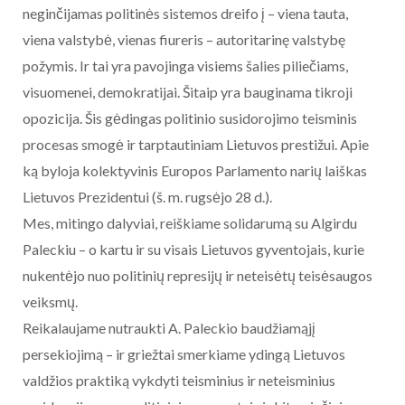
neginčijamas politinės sistemos dreifo į – viena tauta,
viena valstybė, vienas fiureris – autoritarinę valstybę
požymis. Ir tai yra pavojinga visiems šalies piliečiams,
visuomenei, demokratijai. Šitaip yra bauginama tikroji
opozicija. Šis gėdingas politinio susidorojimo teisminis
procesas smogė ir tarptautiniam Lietuvos prestižui. Apie
ką byloja kolektyvinis Europos Parlamento narių laiškas
Lietuvos Prezidentui (š. m. rugsėjo 28 d.).
Mes, mitingo dalyviai, reiškiame solidarumą su Algirdu
Paleckiu – o kartu ir su visais Lietuvos gyventojais, kurie
nukentėjo nuo politinių represijų ir neteisėtų teisėsaugos
veiksmų.
Reikalaujame nutraukti A. Paleckio baudžiamąjį
persekiojimą – ir griežtai smerkiame ydingą Lietuvos
valdžios praktiką vykdyti teisminius ir neteisminius