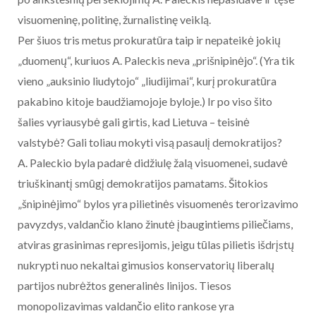
visuomeninę, politinę, žurnalistinę veiklą.
Per šiuos tris metus prokuratūra taip ir nepateikė jokių
„duomenų“, kuriuos A. Paleckis neva „prišnipinėjo“. (Yra tik
vieno „auksinio liudytojo“ „liudijimai“, kurį prokuratūra
pakabino kitoje baudžiamojoje byloje.) Ir po viso šito
šalies vyriausybė gali girtis, kad Lietuva – teisinė
valstybė? Gali toliau mokyti visą pasaulį demokratijos?
A. Paleckio byla padarė didžiulę žalą visuomenei, sudavė
triuškinantį smūgį demokratijos pamatams. Šitokios
„šnipinėjimo“ bylos yra pilietinės visuomenės terorizavimo
pavyzdys, valdančio klano žinutė įbaugintiems piliečiams,
atviras grasinimas represijomis, jeigu tūlas pilietis išdrįstų
nukrypti nuo nekaltai gimusios konservatorių liberalų
partijos nubrėžtos generalinės linijos. Tiesos
monopolizavimas valdančio elito rankose yra