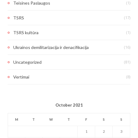
(1)
Teisines Paslaugos
(17)
TSRS
(1)
TSRS kultūra
(16)
Ukrainos demilitarizacija ir denacifikacija
(81)
Uncategorized
(8)
Vertimai
October 2021
M
T
W
T
F
S
S
1
2
3