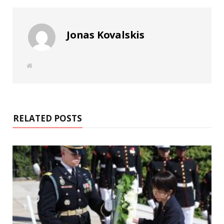
Jonas Kovalskis
W
e
b
s
i
t
e
RELATED POSTS