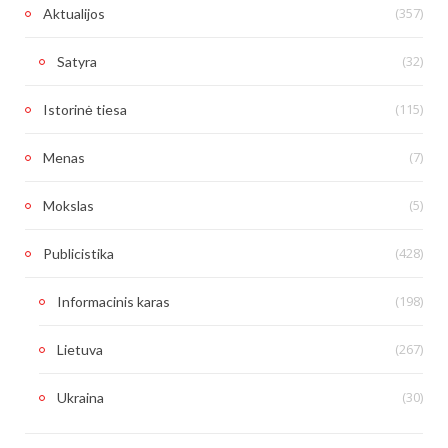
(357)
Aktualijos
(32)
Satyra
(115)
Istorinė tiesa
(7)
Menas
(5)
Mokslas
(428)
Publicistika
(198)
Informacinis karas
(267)
Lietuva
(30)
Ukraina