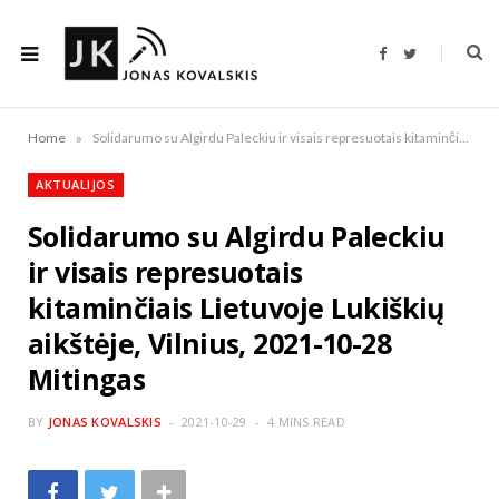
F
T
a
w
c
i
e
t
b
t
o
e
»
Home
Solidarumo su Algirdu Paleckiu ir visais represuotais kitaminčiais Lietuvoje Lukiškių aikštėje, Vilnius, 2021-10-28 Mitingas
o
r
k
AKTUALIJOS
Solidarumo su Algirdu Paleckiu
ir visais represuotais
kitaminčiais Lietuvoje Lukiškių
aikštėje, Vilnius, 2021-10-28
Mitingas
BY
JONAS KOVALSKIS
2021-10-29
4 MINS READ