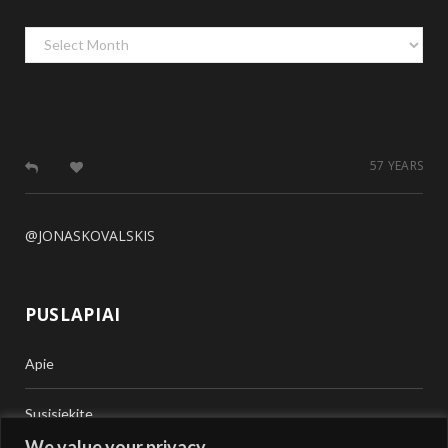
Archyvas
57 YEARS
@JONASKOVALSKIS
PUSLAPIAI
Apie
Susisiekite
We value your privacy