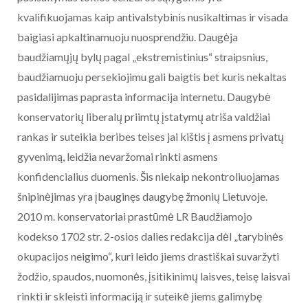
kvalifikuojamas kaip antivalstybinis nusikaltimas ir visada
baigiasi apkaltinamuoju nuosprendžiu. Daugėja
baudžiamųjų bylų pagal „ekstremistinius“ straipsnius,
baudžiamuoju persekiojimu gali baigtis bet kuris nekaltas
pasidalijimas paprasta informacija internetu. Daugybė
konservatorių liberalų priimtų įstatymų atriša valdžiai
rankas ir suteikia beribes teises jai kištis į asmens privatų
gyvenimą, leidžia nevaržomai rinkti asmens
konfidencialius duomenis. Šis niekaip nekontroliuojamas
šnipinėjimas yra įbauginęs daugybę žmonių Lietuvoje.
2010 m. konservatoriai prastūmė LR Baudžiamojo
kodekso 1702 str. 2-osios dalies redakcija dėl „tarybinės
okupacijos neigimo“, kuri leido jiems drastiškai suvaržyti
žodžio, spaudos, nuomonės, įsitikinimų laisves, teisę laisvai
rinkti ir skleisti informaciją ir suteikė jiems galimybę