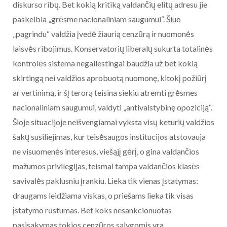
diskurso ribų. Bet kokią kritiką valdančių elitų adresu jie
paskelbia „grėsme nacionaliniam saugumui“. Šiuo
„pagrindu“ valdžia įvedė žiaurią cenzūrą ir nuomonės
laisvės ribojimus. Konservatorių liberalų sukurta totalinės
kontrolės sistema negailestingai baudžia už bet kokią
skirtingą nei valdžios aprobuotą nuomonę, kitokį požiūrį
ar vertinimą, ir šį terorą teisina siekiu atremti grėsmes
nacionaliniam saugumui, valdyti „antivalstybinę opoziciją“.
Šioje situacijoje neišvengiamai vyksta visų keturių valdžios
šakų susiliejimas, kur teisėsaugos institucijos atstovauja
ne visuomenės interesus, viešąjį gėrį, o gina valdančios
mažumos privilegijas, teismai tampa valdančios klasės
savivalės paklusniu įrankiu. Lieka tik vienas įstatymas:
draugams leidžiama viskas, o priešams lieka tik visas
įstatymo rūstumas. Bet koks nesankcionuotas
pasisakymas tokios cenzūros sąlygomis yra