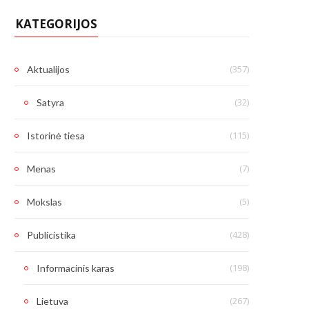
KATEGORIJOS
(357)
Aktualijos
(32)
Satyra
(115)
Istorinė tiesa
(7)
Menas
(5)
Mokslas
(428)
Publicistika
(198)
Informacinis karas
(267)
Lietuva