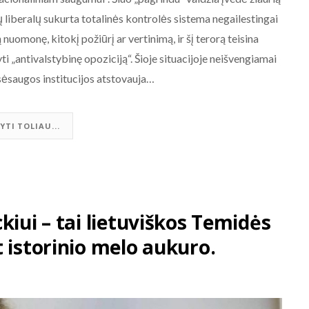
 liberalų sukurta totalinės kontrolės sistema negailestingai
nuomonę, kitokį požiūrį ar vertinimą, ir šį terorą teisina
 „antivalstybinę opoziciją“. Šioje situacijoje neišvengiamai
isėsaugos institucijos atstovauja…
YTI TOLIAU...
kiui – tai lietuviškos Temidės
 istorinio melo aukuro.