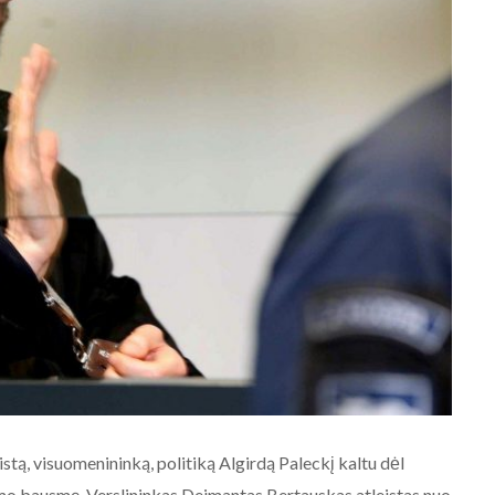
stą, visuomenininką, politiką Algirdą Paleckį kaltu dėl
imo bausmę. Verslininkas Deimantas Bertauskas atleistas nuo