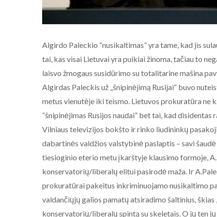
Algirdo Paleckio “nusikaltimas” yra tame, kad jis sul
tai, kas visai Lietuvai yra puikiai žinoma, tačiau to ne
laisvo žmogaus susidūrimo su totalitarine mašina pavy
Algirdas Paleckis už „šnipinėjimą Rusijai“ buvo nutei
metus vienutėje iki teismo. Lietuvos prokuratūra ne ka
“šnipinėjimas Rusijos naudai” bet tai, kad disidentas
Vilniaus televizijos bokšto ir rinko liudininkų pasakoj
dabartinės valdžios valstybinė paslaptis – savi šaudė 
tiesioginio eterio metu įkarštyje klausimo formoje, A.
konservatorių/liberalų elitui pasirodė maža. Ir A.Pale
prokuratūrai pakeitus inkriminuojamo nusikaltimo pava
valdančiųjų galios pamatų atsiradimo šaltinius, škias
konservatorių/liberalų spintą su skeletais. O jų ten jų 