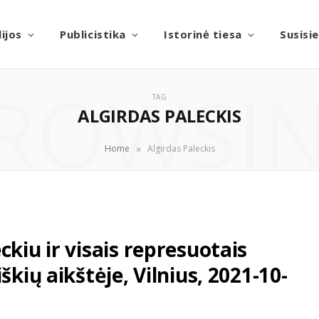
ijos
Publicistika
Istorinė tiesa
Susisi
ROWSI
TAG
ALGIRDAS PALECKIS
»
Home
Algirdas Paleckis
kiu ir visais represuotais
škių aikštėje, Vilnius, 2021-10-