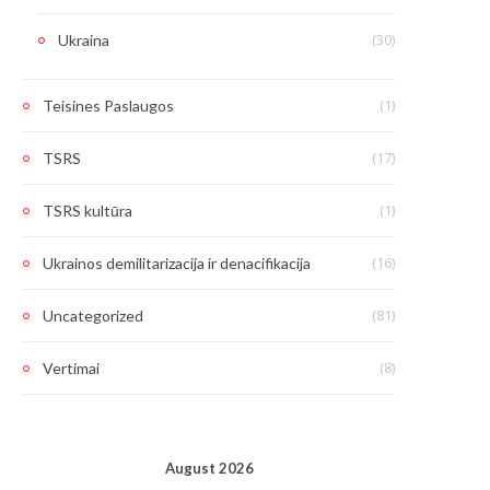
(30)
Ukraina
(1)
Teisines Paslaugos
(17)
TSRS
(1)
TSRS kultūra
(16)
Ukrainos demilitarizacija ir denacifikacija
(81)
Uncategorized
(8)
Vertimai
August 2026