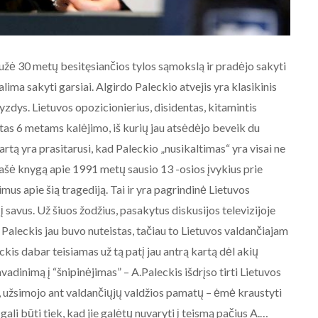
aužė 30 metų besitęsiančios tylos sąmokslą ir pradėjo sakyti
galima sakyti garsiai. Algirdo Paleckio atvejis yra klasikinis
zdys. Lietuvos opozicionierius, disidentas, kitamintis
stas 6 metams kalėjimo, iš kurių jau atsėdėjo beveik du
rtą yra prasitarusi, kad Paleckio „nusikaltimas“ yra visai ne
 rašė knygą apie 1991 metų sausio 13 -osios įvykius prie
imus apie šią tragediją. Tai ir yra pagrindinė Lietuvos
į savus. Už šiuos žodžius, pasakytus diskusijos televizijoje
 Paleckis jau buvo nuteistas, tačiau to Lietuvos valdančiajam
ckis dabar teisiamas už tą patį jau antrą kartą dėl akių
dinimą į “šnipinėjimas” – A.Paleckis išdrįso tirti Lietuvos
 , užsimojo ant valdančiųjų valdžios pamatų – ėmė kraustyti
gali būti tiek, kad jie galėtų nuvaryti į teismą pačius A.…