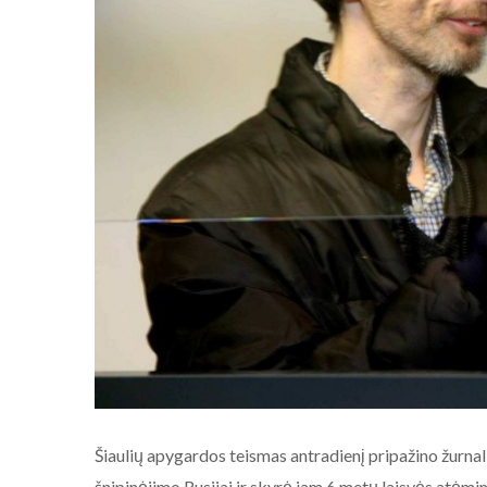
Šiaulių apygardos teismas antradienį pripažino žurnali
šnipinėjimo Rusijai ir skyrė jam 6 metų laisvės atėm