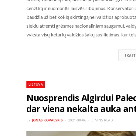
cenzūrą ir nuomonės laisvės ribojimus. Konservatorių
baudžia už bet kokią skirtingą nei valdžios aprobuotą 
siekiu atremti grėsmes nacionaliniam saugumui, valdyti
vyksta visų keturių valdžios šakų susiliejimas, kur te
SKAIT
LIETUVA
Nuosprendis Algirdui Palec
dar viena nekalta auka ant
BY
JONAS KOVALSKIS
2021-08-06
3 MINS READ