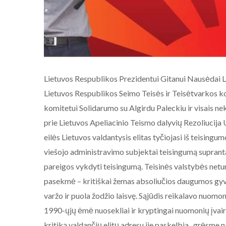
Lietuvos Respublikos Prezidentui Gitanui Nausėdai L
Lietuvos Respublikos Seimo Teisės ir Teisėtvarkos 
komitetui Solidarumo su Algirdu Paleckiu ir visais ne
prie Lietuvos Apeliacinio Teismo dalyvių Rezoliucija U
eilės Lietuvos valdantysis elitas tyčiojasi iš teisingumo
viešojo administravimo subjektai teisingumą suprant
pareigos vykdyti teisingumą. Teisinės valstybės netur
pasekmė – kritiškai žemas absoliučios daugumos gyve
varžo ir puola žodžio laisvę. Sąjūdis reikalavo nuomonių
1990-ųjų ėmė nuosekliai ir kryptingai nuomonių įvairo
kritiką valdančių elitų adresu jie paskelbia „grėsme n