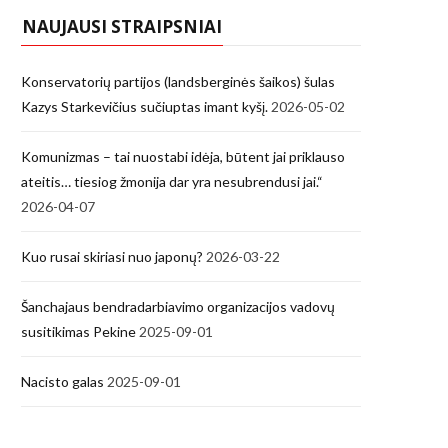
NAUJAUSI STRAIPSNIAI
Konservatorių partijos (landsberginės šaikos) šulas
Kazys Starkevičius sučiuptas imant kyšį.
2026-05-02
Komunizmas – tai nuostabi idėja, būtent jai priklauso
ateitis… tiesiog žmonija dar yra nesubrendusi jai.“
2026-04-07
Kuo rusai skiriasi nuo japonų?
2026-03-22
Šanchajaus bendradarbiavimo organizacijos vadovų
susitikimas Pekine
2025-09-01
Nacisto galas
2025-09-01