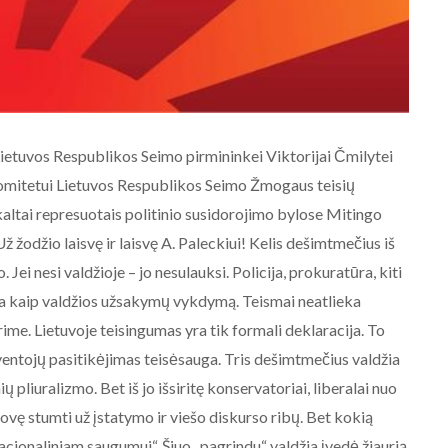
ietuvos Respublikos Seimo pirmininkei Viktorijai Čmilytei
komitetui Lietuvos Respublikos Seimo Žmogaus teisių
AKTUALIJOS
kaltai represuotais politinio susidorojimo bylose Mitingo
ž žodžio laisvę ir laisvę A. Paleckiui! Kelis dešimtmečius iš
NE BALTARUSIJOS
MAIDANIZAVIMUI! 2020-08-19
. Jei nesi valdžioje – jo nesulauksi. Policija, prokuratūra, kiti
Baltarusijos palaikymo
a kaip valdžios užsakymų vykdymą. Teismai neatlieka
akcija prie Baltarusijos
ime. Lietuvoje teisingumas yra tik formali deklaracija. To
ambasados Vilniuje.
ntojų pasitikėjimas teisėsauga. Tris dešimtmečius valdžia
 pliuralizmo. Bet iš jo išsiritę konservatoriai, liberalai nuo
2020-08-19
vę stumti už įstatymo ir viešo diskurso ribų. Bet kokią
acionaliniam saugumui“. Šiuo „pagrindu“ valdžia įvedė žiaurią