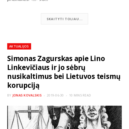
SKAITYTI TOLIAU...
AKTUALIJOS
Simonas Zagurskas apie Lino
Linkevičiaus ir jo sėbrų
nusikaltimus bei Lietuvos teismų
korupciją
BY
JONAS KOVALSKIS
2019-06-30
10 MINS READ