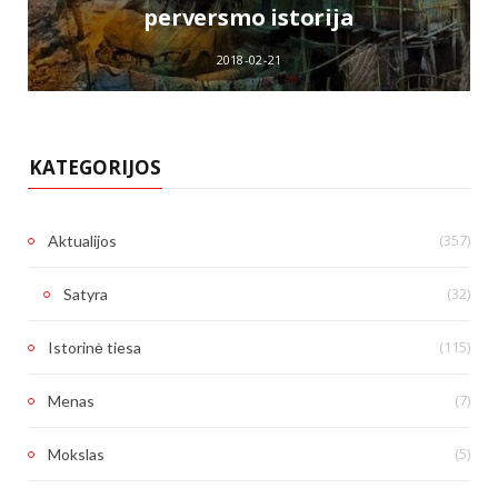
perversmo istorija
2018-02-21
KATEGORIJOS
(357)
Aktualijos
(32)
Satyra
(115)
Istorinė tiesa
(7)
Menas
(5)
Mokslas