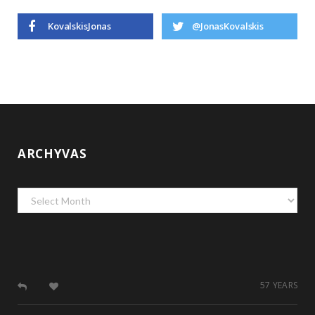
KovalskisJonas
@JonasKovalskis
ARCHYVAS
Archyvas
57 YEARS