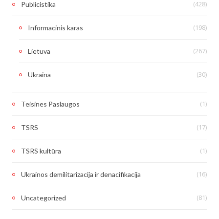
(428)
Publicistika
(198)
Informacinis karas
(267)
Lietuva
(30)
Ukraina
(1)
Teisines Paslaugos
(17)
TSRS
(1)
TSRS kultūra
(16)
Ukrainos demilitarizacija ir denacifikacija
(81)
Uncategorized