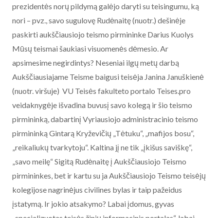
prezidentės norų pildymą galėjo daryti su teisingumu, ką
nori – pvz., savo sugulovę Rudėnaitę (nuotr.) dešinėje
paskirti aukščiausiojo teismo pirmininke Darius Kuolys
Mūsų teismai šaukiasi visuomenės dėmesio. Ar
apsimesime negirdintys? Neseniai ilgų metų darbą
Aukščiausiajame Teisme baigusi teisėja Janina Januškienė
(nuotr. viršuje) VU Teisės fakulteto portalo Teises.pro
veidaknygėje išvadina buvusį savo kolegą ir šio teismo
pirmininką, dabartinį Vyriausiojo administracinio teismo
pirmininką Gintarą Kryževičių „Tėtuku“, „mafijos bosu“,
„reikaliukų tvarkytoju“. Kaltina jį ne tik „įkišus saviškę“,
„savo meilę“ Sigitą Rudėnaitę į Aukščiausiojo Teismo
pirmininkes, bet ir kartu su ja Aukščiausiojo Teismo teisėjų
kolegijose nagrinėjus civilines bylas ir taip pažeidus
įstatymą. Ir jokio atsakymo? Labai įdomus, gyvas
„specializuotas teisės žinių informacinis portalas“, labai