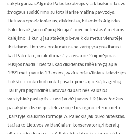
sakyti garsiai. Algirdo Paleckio atvejis yra klasikinis laisvo
žmogaus susidūrimo su totalitarine mašina pavyzdys.
Lietuvos opozicionierius, disidentas, kitamintis Algirdas
Paleckis už „šnipinėjimą Rusijai“ buvo nuteistas 6 metams
kalėjimo, iš kurių jau atsėdėjo beveik du metus vienutėje
iki teismo. Lietuvos prokuratūra ne kartą yra prasitarusi,
kad Paleckio „nusikaltimas“ yra visai ne “šnipinėjimas
Rusijos naudai” bet tai, kad disidentas rašė knygą apie
1991 metų sausio 13 -osios įvykius prie Vilniaus televizijos
bokšto ir rinko liudininkų pasakojimus apie šią tragediją.
Tai ir yra pagrindinė Lietuvos dabartinės valdžios
valstybinė paslaptis – savi šaudė į savus. Už šiuos žodžius,
pasakytus diskusijos televizijoje tiesioginio eterio metu
įkarštyje klausimo formoje, A. Paleckis jau buvo nuteistas,
tačiau to Lietuvos valdančiajam konservatorių/liberalų
elitui pasirodė maža. Ir A.Paleckis dabar teisiamas už tą