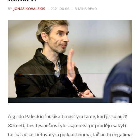
BY
JONAS KOVALSKIS
2021-08-06
3 MINS READ
Algirdo Paleckio “nusikaltimas” yra tame, kad jis sulaužė
30 metų besitęsiančios tylos sąmokslą ir pradėjo sakyti
tai, kas visai Lietuvai yra puikiai žinoma, tačiau to negalima