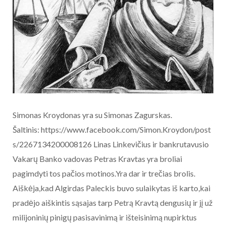
Simonas Kroydonas yra su Simonas Zagurskas.
Šaltinis: https://www.facebook.com/Simon.Kroydon/post
s/2267134200008126 Linas Linkevičius ir bankrutavusio
Vakarų Banko vadovas Petras Kravtas yra broliai
pagimdyti tos pačios motinos.Yra dar ir trečias brolis.
Aiškėja,kad Algirdas Paleckis buvo sulaikytas iš karto,kai
pradėjo aiškintis sąsajas tarp Petrą Kravtą dengusių ir jį už
milijoninių pinigų pasisavinimą ir išteisinimą nupirktus