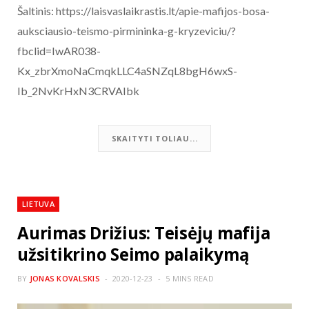
Šaltinis: https://laisvaslaikrastis.lt/apie-mafijos-bosa-
auksciausio-teismo-pirmininka-g-kryzeviciu/?
fbclid=IwAR038-
Kx_zbrXmoNaCmqkLLC4aSNZqL8bgH6wxS-
Ib_2NvKrHxN3CRVAIbk
SKAITYTI TOLIAU...
LIETUVA
Aurimas Drižius: Teisėjų mafija
užsitikrino Seimo palaikymą
BY
JONAS KOVALSKIS
2020-12-23
5 MINS READ