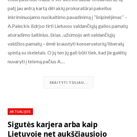
patį jau antrą kartą dėl akių prokuratūrai pakeitus
inkriminuojamo nusikaltimo pavadinimą į “šnipinėjimas” –
A.Paleckis išdrįso tirti Lietuvos valdančiųjų galios pamatų
atsiradimo šaltinius, škias , užsimojo ant valdančiųjų
valdžios pamatų – ėmė kraustyti konservatorių/liberalų
spintą su skeletais. O jų ten jų gali būti tiek, kad jie galėtų
nuvaryti į teismą pačius A.…
SKAITYTI TOLIAU...
AKTUALIJOS
Sigutės karjera arba kaip
Lietuvoje net aukščiausiojo