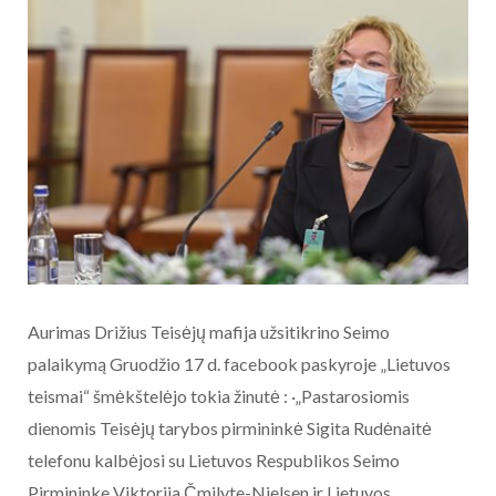
Aurimas Drižius Teisėjų mafija užsitikrino Seimo
palaikymą Gruodžio 17 d. facebook paskyroje „Lietuvos
teismai“ šmėkštelėjo tokia žinutė : ·„Pastarosiomis
dienomis Teisėjų tarybos pirmininkė Sigita Rudėnaitė
telefonu kalbėjosi su Lietuvos Respublikos Seimo
Pirmininke Viktorija Čmilyte-Nielsen ir Lietuvos