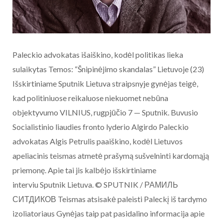
Paleckio advokatas išaiškino, kodėl politikas lieka
sulaikytas Temos: “Šnipinėjimo skandalas” Lietuvoje (23)
Išskirtiniame Sputnik Lietuva straipsnyje gynėjas teigė,
kad politiniuose reikaluose niekuomet nebūna
objektyvumo VILNIUS, rugpjūčio 7 — Sputnik. Buvusio
Socialistinio liaudies fronto lyderio Algirdo Paleckio
advokatas Algis Petrulis paaiškino, kodėl Lietuvos
apeliacinis teismas atmetė prašymą sušvelninti kardomąją
priemonę. Apie tai jis kalbėjo išskirtiniame
interviu Sputnik Lietuva. © SPUTNIK / РАМИЛЬ
СИТДИКОВ Teismas atsisakė paleisti Paleckį iš tardymo
izoliatoriaus Gynėjas taip pat pasidalino informacija apie