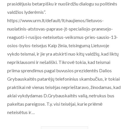
prasidėjusiu betarpišku ir nuoširdžiu dialogu su politinės
valdžios lyderėmis“.
https://www.urm.lt/default/lt/naujienos/lietuvos-
nuolatinis-atstovas-paprase-jt-specialiojo-pranesejo-
reaguoti-i-rusijos-neteisetus-veiksmus-pries-sausio-13-
osios-bylos-teisejus Kaip žinia, teisingumą Lietuvoje
vykdo teismai, ir jie yra atskirti nuo kitų valdžių, kad liktų
nepriklausomi ir nešališki. Tikrovė tokia, kad teismai
priima sprendimus pagal buvusios prezidentės Dalios
Grybauskaitės patarėjų telefoninius skambučius, ir tokiai
praktikai nė vienas teisėjas neprieštaravo, žinodamas, kad
aklai vykdydamas D.Grybauskaitės valią, netrukus bus
pakeltas pareigose. T.y. visi teisėjai, kurie priėmė
neteisėtus ir…