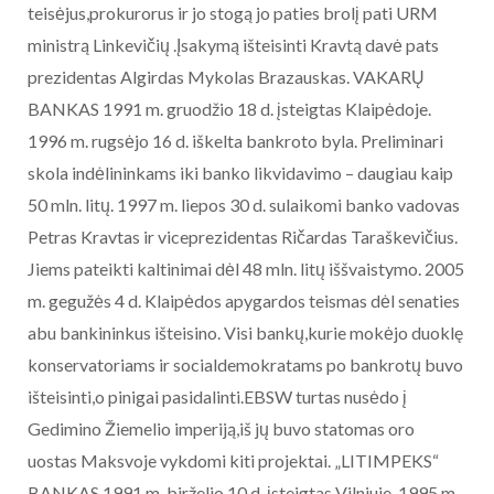
teisėjus,prokurorus ir jo stogą jo paties brolį pati URM
ministrą Linkevičių .Įsakymą išteisinti Kravtą davė pats
prezidentas Algirdas Mykolas Brazauskas. VAKARŲ
BANKAS 1991 m. gruodžio 18 d. įsteigtas Klaipėdoje.
1996 m. rugsėjo 16 d. iškelta bankroto byla. Preliminari
skola indėlininkams iki banko likvidavimo – daugiau kaip
50 mln. litų. 1997 m. liepos 30 d. sulaikomi banko vadovas
Petras Kravtas ir viceprezidentas Ričardas Taraškevičius.
Jiems pateikti kaltinimai dėl 48 mln. litų iššvaistymo. 2005
m. gegužės 4 d. Klaipėdos apygardos teismas dėl senaties
abu bankininkus išteisino. Visi bankų,kurie mokėjo duoklę
konservatoriams ir socialdemokratams po bankrotų buvo
išteisinti,o pinigai pasidalinti.EBSW turtas nusėdo į
Gedimino Žiemelio imperiją,iš jų buvo statomas oro
uostas Maksvoje vykdomi kiti projektai. „LITIMPEKS“
BANKAS 1991 m. birželio 10 d. įsteigtas Vilniuje. 1995 m.