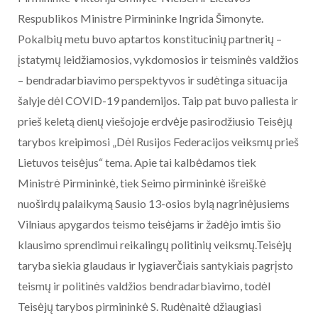
Respublikos Ministre Pirmininke Ingrida Šimonyte.
Pokalbių metu buvo aptartos konstitucinių partnerių –
įstatymų leidžiamosios, vykdomosios ir teisminės valdžios
– bendradarbiavimo perspektyvos ir sudėtinga situacija
šalyje dėl COVID-19 pandemijos. Taip pat buvo paliesta ir
prieš keletą dienų viešojoje erdvėje pasirodžiusio Teisėjų
tarybos kreipimosi „Dėl Rusijos Federacijos veiksmų prieš
Lietuvos teisėjus“ tema. Apie tai kalbėdamos tiek
Ministrė Pirmininkė, tiek Seimo pirmininkė išreiškė
nuoširdų palaikymą Sausio 13-osios bylą nagrinėjusiems
Vilniaus apygardos teismo teisėjams ir žadėjo imtis šio
klausimo sprendimui reikalingų politinių veiksmų.Teisėjų
taryba siekia glaudaus ir lygiaverčiais santykiais pagrįsto
teismų ir politinės valdžios bendradarbiavimo, todėl
Teisėjų tarybos pirmininkė S. Rudėnaitė džiaugiasi