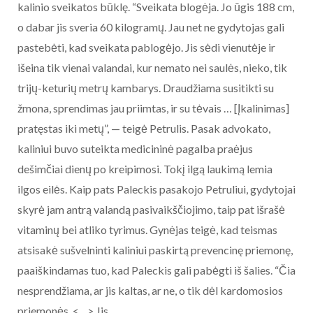
kalinio sveikatos būklę. “Sveikata blogėja. Jo ūgis 188 cm,
o dabar jis sveria 60 kilogramų. Jau net ne gydytojas gali
pastebėti, kad sveikata pablogėjo. Jis sėdi vienutėje ir
išeina tik vienai valandai, kur nemato nei saulės, nieko, tik
trijų-keturių metrų kambarys. Draudžiama susitikti su
žmona, sprendimas jau priimtas, ir su tėvais … [Įkalinimas]
pratęstas iki metų”, — teigė Petrulis. Pasak advokato,
kaliniui buvo suteikta medicininė pagalba praėjus
dešimčiai dienų po kreipimosi. Tokį ilgą laukimą lemia
ilgos eilės. Kaip pats Paleckis pasakojo Petruliui, gydytojai
skyrė jam antrą valandą pasivaikščiojimo, taip pat išrašė
vitaminų bei atliko tyrimus. Gynėjas teigė, kad teismas
atsisakė sušvelninti kaliniui paskirtą prevencinę priemonę,
paaiškindamas tuo, kad Paleckis gali pabėgti iš šalies. “Čia
nesprendžiama, ar jis kaltas, ar ne, o tik dėl kardomosios
priemonės. <…> Jis…