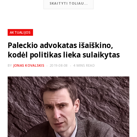
SKAITYTI TOLIAU...
AKTUALIJOS
Paleckio advokatas išaiškino,
kodėl politikas lieka sulaikytas
BY
JONAS KOVALSKIS
2019-08-08
4 MINS READ