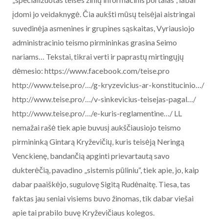
įdomi jo veidaknygė. Čia aukšti mūsų teisėjai aistringai
suvedinėja asmenines ir grupines sąskaitas, Vyriausiojo
administracinio teismo pirmininkas grasina Seimo
nariams… Tekstai, tikrai verti ir paprastų mirtingųjų
dėmesio: https://www.facebook.com/teise.pro
http://www.teise.pro/…/g-kryzevicius-ar-konstitucinio…/
http://www.teise.pro/…/v-sinkevicius-teisejas-pagal…/
http://www.teise.pro/…/e-kuris-reglamentine…/ LL
nemažai rašė tiek apie buvusį aukščiausiojo teismo
pirmininką Gintarą Kryževičių, kuris teisėją Neringą
Venckienę, bandančią apginti prievartautą savo
dukterėčią, pavadino „sistemis pūliniu“, tiek apie, jo, kaip
dabar paaiškėjo, sugulovę Sigitą Rudėnaitę. Tiesa, tas
faktas jau seniai visiems buvo žinomas, tik dabar viešai
apie tai prabilo buvę Kryževičiaus kolegos.