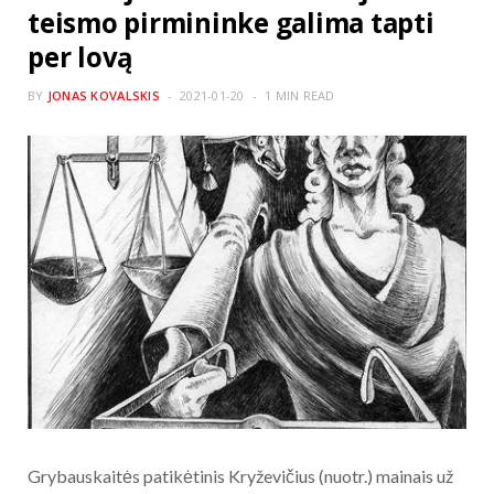
teismo pirmininke galima tapti
per lovą
BY
JONAS KOVALSKIS
2021-01-20
1 MIN READ
Grybauskaitės patikėtinis Kryževičius (nuotr.) mainais už