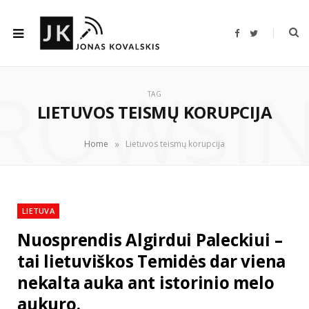
F
T
a
w
c
i
e
t
b
t
ROWSI
o
e
o
r
TAG
k
LIETUVOS TEISMŲ KORUPCIJA
»
Home
Lietuvos teismų korupcija
LIETUVA
Nuosprendis Algirdui Paleckiui –
tai lietuviškos Temidės dar viena
nekalta auka ant istorinio melo
aukuro.