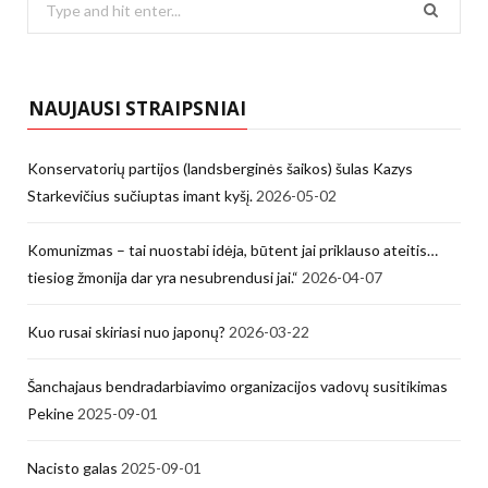
for:
NAUJAUSI STRAIPSNIAI
Konservatorių partijos (landsberginės šaikos) šulas Kazys
Starkevičius sučiuptas imant kyšį.
2026-05-02
Komunizmas – tai nuostabi idėja, būtent jai priklauso ateitis…
tiesiog žmonija dar yra nesubrendusi jai.“
2026-04-07
Kuo rusai skiriasi nuo japonų?
2026-03-22
Šanchajaus bendradarbiavimo organizacijos vadovų susitikimas
Pekine
2025-09-01
Nacisto galas
2025-09-01