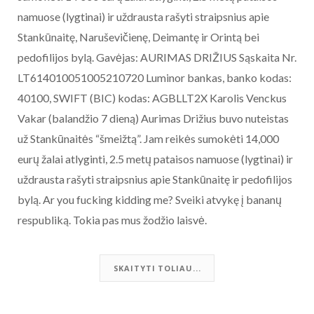
namuose (lygtinai) ir uždrausta rašyti straipsnius apie
Stankūnaitę, Naruševičienę, Deimantę ir Orintą bei
pedofilijos bylą. Gavėjas: AURIMAS DRIŽIUS Sąskaita Nr.
LT614010051005210720 Luminor bankas, banko kodas:
40100, SWIFT (BIC) kodas: AGBLLT2X Karolis Venckus
Vakar (balandžio 7 dieną) Aurimas Drižius buvo nuteistas
už Stankūnaitės “šmeižtą”. Jam reikės sumokėti 14,000
eurų žalai atlyginti, 2.5 metų pataisos namuose (lygtinai) ir
uždrausta rašyti straipsnius apie Stankūnaitę ir pedofilijos
bylą. Ar you fucking kidding me? Sveiki atvykę į bananų
respubliką. Tokia pas mus žodžio laisvė.
SKAITYTI TOLIAU...