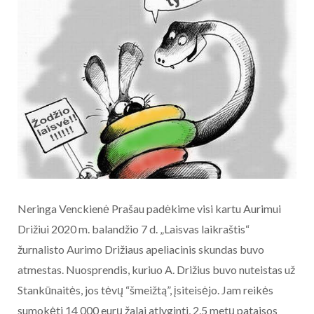
Neringa Venckienė Prašau padėkime visi kartu Aurimui
Drižiui 2020 m. balandžio 7 d. „Laisvas laikraštis“
žurnalisto Aurimo Drižiaus apeliacinis skundas buvo
atmestas. Nuosprendis, kuriuo A. Drižius buvo nuteistas už
Stankūnaitės, jos tėvų “šmeižtą”, įsiteisėjo. Jam reikės
sumokėti 14 000 eurų žalai atlyginti, 2.5 metų pataisos