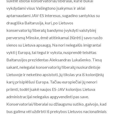
sukėlė idiotai konservatoriai/liberalai, kurie bukai
vykdydami visus Vašingtono įsakymus ir aklai
aptarnaudami JAV-ES interesus, sugadino santykius su
draugiška Baltarusija, kuri, po Lietuvos
konservatorių/liberalų bandymo įvykdyti valstybinį
perversmą Minske, ėmė atitinkamai žiūrėti į savo ruožo
sienos su Lietuva apsaugą. Na nori nelegalūs imigrantai
vykti į Europą, tai tegul ir vyksta, nusprendė teisėtas
Baltarusijos prezidentas Aleksandras Lukašenko. Tiesą
sakant, nelegalai konservatorių/liberalų nuskurdintoje
Lietuvoje ir neketino apsistoti, jų tikslas yra iš kolonijinių
karų prisiplėšusi Europa. Tačiau europiečiai jų nenori
priimti, todėl įsakė naujos ES-JAV kolonijos Lietuva
administracijai nelegalus apgyvendinti pas save.
Konservatoriai/liberalai su džiaugsmu sutiko, galvojo, kad
bus galima vėl uždirbti iš prekybos Lietuvos nacionaliniais