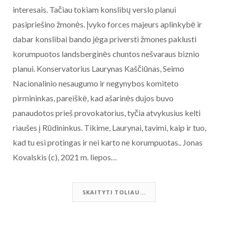
interesais. Tačiau tokiam konslibų verslo planui
pasipriešino žmonės. Įvyko forces majeurs aplinkybė ir
dabar konslibai bando jėga priversti žmones paklusti
korumpuotos landsberginės chuntos nešvaraus biznio
planui. Konservatorius Laurynas Kaščiūnas, Seimo
Nacionalinio nesaugumo ir negynybos komiteto
pirmininkas, pareiškė, kad ašarinės dujos buvo
panaudotos prieš provokatorius, tyčia atvykusius kelti
riaušes į Rūdininkus. Tikime, Laurynai, tavimi, kaip ir tuo,
kad tu esi protingas ir nei karto ne korumpuotas.. Jonas
Kovalskis (c), 2021 m. liepos…
SKAITYTI TOLIAU...