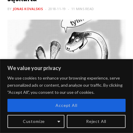
BY
JONAS KOVALSKIS
2018-11-19
11 MINS READ
We value your privacy
We use cookies to enhance your browsing experience, serve
personalized ads or content, and analyze our traffic. By clicking
"Accept All", you consent to our use of cookies.
Accept All
Visi puikiai žinome, kad Lietuvą šiuo metu valdo JAV
metropolijos kruopščiai atrinkti kompradoriniai “elitai”.
Customize
Reject All
Tokių “elitų” pagrindinės “vertybės” – melas, cinizmas,