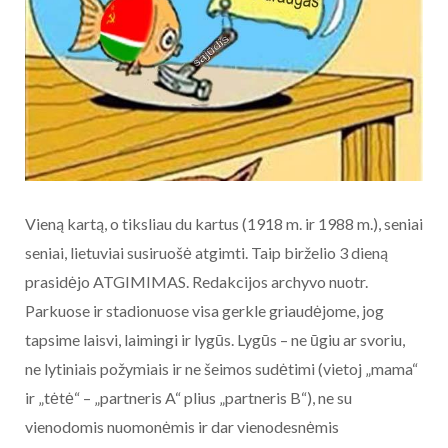
Vieną kartą, o tiksliau du kartus (1918 m. ir 1988 m.), seniai
seniai, lietuviai susiruošė atgimti. Taip birželio 3 dieną
prasidėjo ATGIMIMAS. Redakcijos archyvo nuotr.
Parkuose ir stadionuose visa gerkle griaudėjome, jog
tapsime laisvi, laimingi ir lygūs. Lygūs – ne ūgiu ar svoriu,
ne lytiniais požymiais ir ne šeimos sudėtimi (vietoj „mama“
ir „tėtė“ – „partneris A“ plius „partneris B“), ne su
vienodomis nuomonėmis ir dar vienodesnėmis