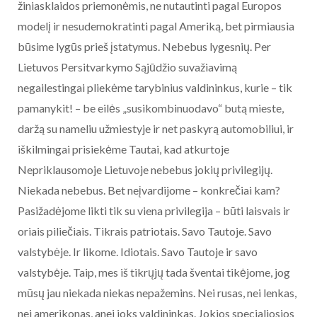
žiniasklaidos priemonėmis, ne nutautinti pagal Europos
modelį ir nesudemokratinti pagal Ameriką, bet pirmiausia
būsime lygūs prieš įstatymus. Nebebus lygesnių. Per
Lietuvos Persitvarkymo Sąjūdžio suvažiavimą
negailestingai pliekėme tarybinius valdininkus, kurie – tik
pamanykit! – be eilės „susikombinuodavo“ butą mieste,
daržą su nameliu užmiestyje ir net paskyrą automobiliui, ir
iškilmingai prisiekėme Tautai, kad atkurtoje
Nepriklausomoje Lietuvoje nebebus jokių privilegijų.
Niekada nebebus. Bet neįvardijome – konkrečiai kam?
Pasižadėjome likti tik su viena privilegija – būti laisvais ir
oriais piliečiais. Tikrais patriotais. Savo Tautoje. Savo
valstybėje. Ir likome. Idiotais. Savo Tautoje ir savo
valstybėje. Taip, mes iš tikrųjų tada šventai tikėjome, jog
mūsų jau niekada niekas nepažemins. Nei rusas, nei lenkas,
nei amerikonas, anei joks valdininkas. Jokios specialiosios