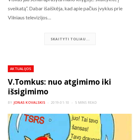
sveikatą“. Dabar išaiškėja, kad apie pačius įvykius prie
Vilniaus televizijos…
SKAITYTI TOLIAU...
AKTUALIJOS
V.Tomkus: nuo atgimimo iki
išsigimimo
BY
JONAS KOVALSKIS
2019-01-10
5 MINS READ