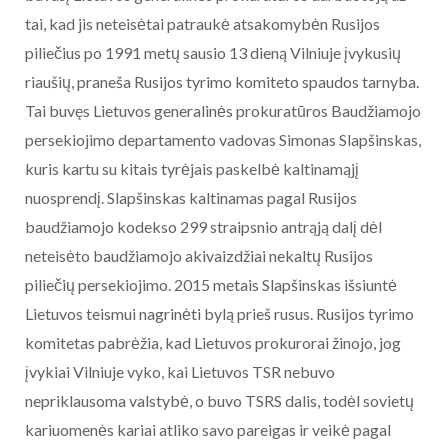
tai, kad jis neteisėtai patraukė atsakomybėn Rusijos
piliečius po 1991 metų sausio 13 dieną Vilniuje įvykusių
riaušių, praneša Rusijos tyrimo komiteto spaudos tarnyba.
Tai buvęs Lietuvos generalinės prokuratūros Baudžiamojo
persekiojimo departamento vadovas Simonas Slapšinskas,
kuris kartu su kitais tyrėjais paskelbė kaltinamąjį
nuosprendį. Slapšinskas kaltinamas pagal Rusijos
baudžiamojo kodekso 299 straipsnio antrąją dalį dėl
neteisėto baudžiamojo akivaizdžiai nekaltų Rusijos
piliečių persekiojimo. 2015 metais Slapšinskas išsiuntė
Lietuvos teismui nagrinėti bylą prieš rusus. Rusijos tyrimo
komitetas pabrėžia, kad Lietuvos prokurorai žinojo, jog
įvykiai Vilniuje vyko, kai Lietuvos TSR nebuvo
nepriklausoma valstybė, o buvo TSRS dalis, todėl sovietų
kariuomenės kariai atliko savo pareigas ir veikė pagal