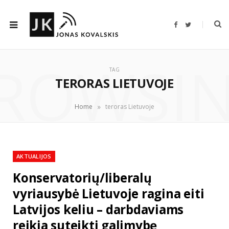
F
T
a
w
c
i
e
t
b
t
ROWSI
o
e
o
r
TAG
k
TERORAS LIETUVOJE
»
Home
teroras Lietuvoje
AKTUALIJOS
Konservatorių/liberalų
vyriausybė Lietuvoje ragina eiti
Latvijos keliu – darbdaviams
reikia suteikti galimybę