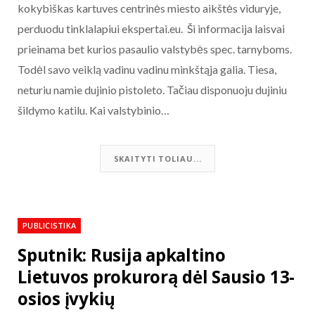
kokybiškas kartuves centrinės miesto aikštės viduryje,
perduodu tinklalapiui ekspertai.eu. Ši informacija laisvai
prieinama bet kurios pasaulio valstybės spec. tarnyboms.
Todėl savo veiklą vadinu vadinu minkštąja galia. Tiesa,
neturiu namie dujinio pistoleto. Tačiau disponuoju dujiniu
šildymo katilu. Kai valstybinio…
SKAITYTI TOLIAU...
PUBLICISTIKA
Sputnik: Rusija apkaltino
Lietuvos prokurorą dėl Sausio 13-
osios įvykių