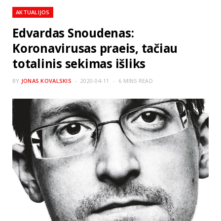
AKTUALIJOS
Edvardas Snoudenas:
Koronavirusas praeis, tačiau
totalinis sekimas išliks
BY
JONAS KOVALSKIS
2020-04-11
6 MINS READ