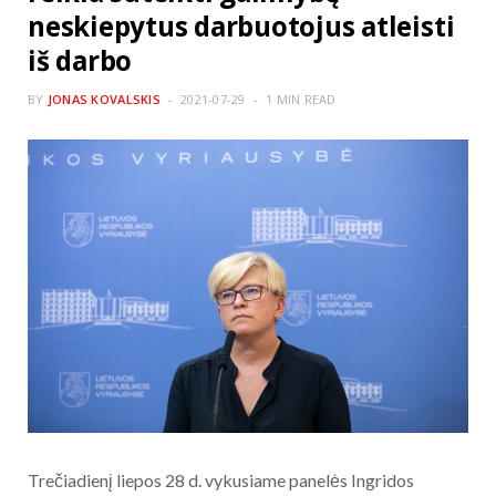
neskiepytus darbuotojus atleisti
iš darbo
BY
JONAS KOVALSKIS
2021-07-29
1 MIN READ
Trečiadienį liepos 28 d. vykusiame panelės Ingridos