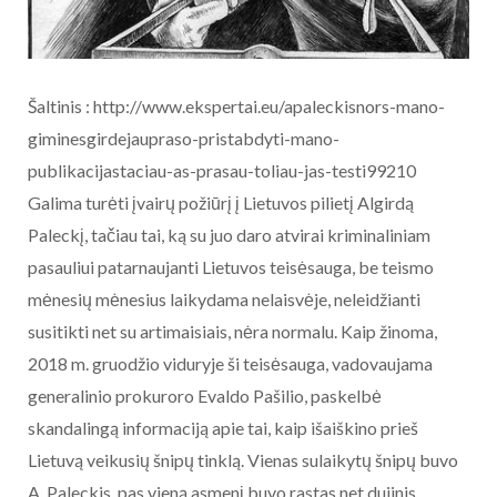
Šaltinis : http://www.ekspertai.eu/apaleckisnors-mano-
giminesgirdejaupraso-pristabdyti-mano-
publikacijastaciau-as-prasau-toliau-jas-testi99210
Galima turėti įvairų požiūrį į Lietuvos pilietį Algirdą
Paleckį, tačiau tai, ką su juo daro atvirai kriminaliniam
pasauliui patarnaujanti Lietuvos teisėsauga, be teismo
mėnesių mėnesius laikydama nelaisvėje, neleidžianti
susitikti net su artimaisiais, nėra normalu. Kaip žinoma,
2018 m. gruodžio viduryje ši teisėsauga, vadovaujama
generalinio prokuroro Evaldo Pašilio, paskelbė
skandalingą informaciją apie tai, kaip išaiškino prieš
Lietuvą veikusių šnipų tinklą. Vienas sulaikytų šnipų buvo
A. Paleckis, pas vieną asmenį buvo rastas net dujinis