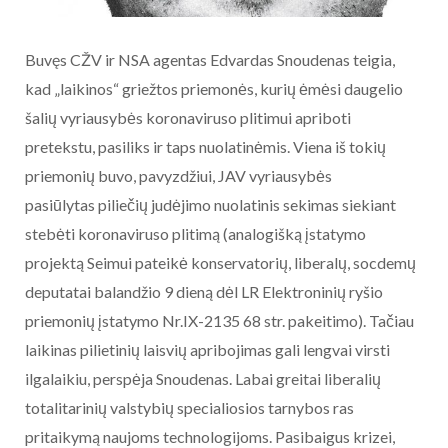
Buvęs CŽV ir NSA agentas Edvardas Snoudenas teigia,
kad „laikinos“ griežtos priemonės, kurių ėmėsi daugelio
šalių vyriausybės koronaviruso plitimui apriboti
pretekstu, pasiliks ir taps nuolatinėmis. Viena iš tokių
priemonių buvo, pavyzdžiui, JAV vyriausybės
pasiūlytas piliečių judėjimo nuolatinis sekimas siekiant
stebėti koronaviruso plitimą (analogišką įstatymo
projektą Seimui pateikė konservatorių, liberalų, socdemų
deputatai balandžio 9 dieną dėl LR Elektroninių ryšio
priemonių įstatymo Nr.IX-2135 68 str. pakeitimo). Tačiau
laikinas pilietinių laisvių apribojimas gali lengvai virsti
ilgalaikiu, perspėja Snoudenas. Labai greitai liberalių
totalitarinių valstybių specialiosios tarnybos ras
pritaikymą naujoms technologijoms. Pasibaigus krizei,