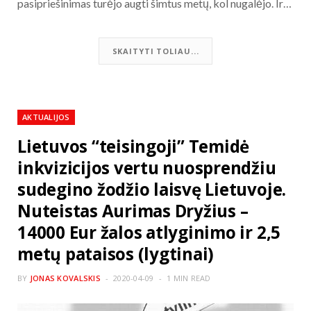
pasipriešinimas turėjo augti šimtus metų, kol nugalėjo. Ir…
SKAITYTI TOLIAU...
AKTUALIJOS
Lietuvos “teisingoji” Temidė
inkvizicijos vertu nuosprendžiu
sudegino žodžio laisvę Lietuvoje.
Nuteistas Aurimas Dryžius –
14000 Eur žalos atlyginimo ir 2,5
metų pataisos (lygtinai)
BY
JONAS KOVALSKIS
2020-04-09
1 MIN READ