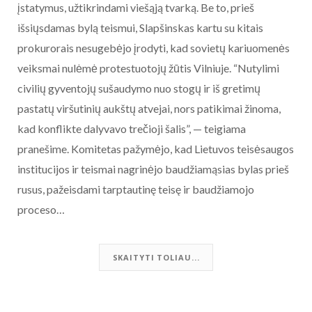
įstatymus, užtikrindami viešąją tvarką. Be to, prieš
išsiųsdamas bylą teismui, Slapšinskas kartu su kitais
prokurorais nesugebėjo įrodyti, kad sovietų kariuomenės
veiksmai nulėmė protestuotojų žūtis Vilniuje. “Nutylimi
civilių gyventojų sušaudymo nuo stogų ir iš gretimų
pastatų viršutinių aukštų atvejai, nors patikimai žinoma,
kad konflikte dalyvavo trečioji šalis”, — teigiama
pranešime. Komitetas pažymėjo, kad Lietuvos teisėsaugos
institucijos ir teismai nagrinėjo baudžiamąsias bylas prieš
rusus, pažeisdami tarptautinę teisę ir baudžiamojo
proceso…
SKAITYTI TOLIAU...