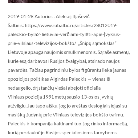
2019-01-28 Autorius : Aleksej Iljaševič
Šaltinis: https://www.rubaltic.ru/articles/28012019-
paleckio-byla2-lietuviai-verčiami-tylėti-apie-įvykius-
prie-vilniaus-televizijos-bokšto/ „Šnipų sąmokslas“
Lietuvoje apauga naujomis smulkmenomis. Sąraše asmenų,
kurie esą darbavosi Rusijos žvalgybai, atsirado naujos
pavardės. Tačiau pagrindiniu bylos figūrantu lieka jaunas
opozicijos politikas Algirdas Paleckis — vienas iš
nedaugelio, drįstančių viešai abejoti oficialia
Vilniaus pozicija 1991 metų sausio 13-osios įvykių
atžvilgiu. Jau tapo aišku, jog jo areštas tiesiogiai siejasi su
masiškų žudynių prie Vilniaus televizijos bokšto tyrimu.
Paleckis ir kompanija kaltinami tuo, jog rinko informaciją,
kurią perdavinėjo Rusijos specialiosioms tarnyboms.