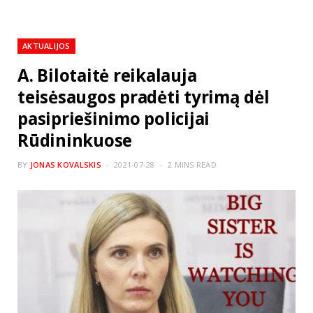
AKTUALIJOS
A. Bilotaitė reikalauja
teisėsaugos pradėti tyrimą dėl
pasipriešinimo policijai
Rūdininkuose
BY
JONAS KOVALSKIS
2021-07-28
2 MINS READ