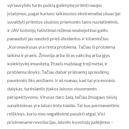
vyriausybės turės puikią galimybę priimti naujus
įstatymus, pagal kuriuos laikinosios ekstremaliai situacijai
suvaldyti priimtos skubios priemonės tams nuolatinėmis,
ir JAV kolonijų fašistiniai režimai neabejotinai galės
panaudoti jas naudoti prieš disidentus ir kitaminčius.
„Koronavirusas yra rimta problema. Tačiau ši problema
laikina ir praeis. Žmonija arba išras vakciną arba įgys
kolektyvinį imunitetą. Praeis maždaug treji metai, ir
problema išnyks. Tačiau dabar priimamų sprendimų
pasekmės liks amžiams. Ir aš manau, kad tai yra esminis
dalykas, turėsiantis įtakos laisvos visuomenės
perspektyvoms. Virusas daro žalą, tačiau žmogaus teisių
sunaikinimas yra labai rimta klaida. Tai bus permanentinis
reiškinys, kurio mes negalėsime pasukti atgal. Visi
prisimename revoliucijas, laisvės kovotojų judėjimus –