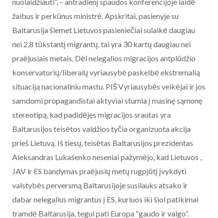
nuolaidžiauti“, – antradienį spaudos konferencijoje laidė
žaibus ir perkūnus ministrė. Apskritai, pasienyje su
Baltarusija šiemet Lietuvos pasieniečiai sulaikė daugiau
nei 2,8 tūkstantį migrantų, tai yra 30 kartų daugiau nei
praėjusiais metais. Dėl nelegalios migracijos antplūdžio
konservatorių/liberalų vyriausybė paskelbė ekstremalią
situaciją nacionaliniu mastu. PIŠ Vyriausybės veikėjai ir jos
samdomi propagandistai aktyviai stumia į masinę sąmonę
stereotipą, kad padidėjęs migracijos srautas yra
Baltarusijos teisėtos valdžios tyčia organizuota akcija
prieš Lietuvą. Iš tiesų, teisėtas Baltarusijos prezidentas
Aleksandras Lukašenko neseniai pažymėjo, kad Lietuvos ,
JAV ir ES bandymas praėjusių metų rugpjūtį įvykdyti
valstybės perversmą Baltarusijoje susilauks atsako ir
dabar nelegalius migrantus į ES, kuriuos iki šiol patikimai
tramdė Baltarusija, tegul pati Europa “gaudo ir valgo”.