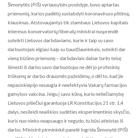
Šimonytės (PIŠ) vyriausybės posėdyje, buvo aptartas
priemonių, kurios padėtų sustabdyti koronaviruso plitimą,
klausimas. Atstovaujantys tik stambaus Lietuvos kapitalo
interesus konservatorių/liberalų ministrai nusprendė
suteikti Lietuvos darbdaviams, kurie ir taip su savo
darbuotojais elgiasi kaip su baudžiauninkais, suteikti dar
vieną bizūno priemonę – darbdaviais dabar turės teisę
išmesti iš darbo savo darbuotojus ne dėl jo profesinių
trūkumų ar darbo drausmės pažeidimų, o dėl to, kad jie
nepasiskiepijo nesaugia ir neefektyvia Vakarų farmacijos
gamybos vakcina. Jeigu į savo kūną, kurio neliečiamybę
Lietuvos piliečiui garantuoja LR Konstitucijos 21 str. 1,4
dalys, nesileidi neaiškios sudėties eksperimentinio skysčio,
kuris nuo nieko neapsaugo ir negydo, tu būsi atleistas iš
darbo. Ministrė pirmininkė panelė Ingrida Šimonytė (PIŠ)