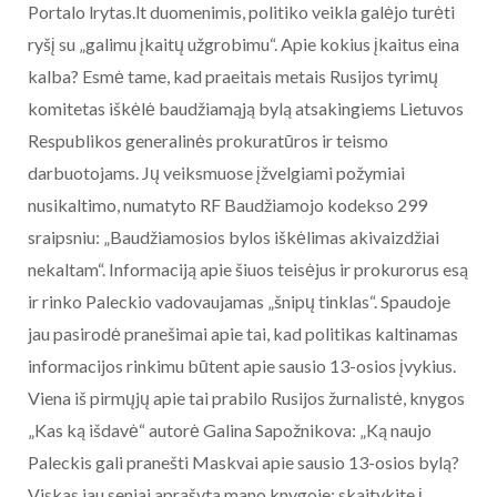
Portalo lrytas.lt duomenimis, politiko veikla galėjo turėti
ryšį su „galimu įkaitų užgrobimu“. Apie kokius įkaitus eina
kalba? Esmė tame, kad praeitais metais Rusijos tyrimų
komitetas iškėlė baudžiamąją bylą atsakingiems Lietuvos
Respublikos generalinės prokuratūros ir teismo
darbuotojams. Jų veiksmuose įžvelgiami požymiai
nusikaltimo, numatyto RF Baudžiamojo kodekso 299
sraipsniu: „Baudžiamosios bylos iškėlimas akivaizdžiai
nekaltam“. Informaciją apie šiuos teisėjus ir prokurorus esą
ir rinko Paleckio vadovaujamas „šnipų tinklas“. Spaudoje
jau pasirodė pranešimai apie tai, kad politikas kaltinamas
informacijos rinkimu būtent apie sausio 13-osios įvykius.
Viena iš pirmųjų apie tai prabilo Rusijos žurnalistė, knygos
„Kas ką išdavė“ autorė Galina Sapožnikova: „Ką naujo
Paleckis gali pranešti Maskvai apie sausio 13-osios bylą?
Viskas jau seniai aprašyta mano knygoje: skaitykite į