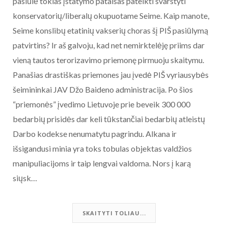
pasiūlė tokias įstatymo pataisas pateikti svarstyti
konservatorių/liberalų okupuotame Seime. Kaip manote,
Seime konslibų etatinių vakserių choras šį PIŠ pasiūlymą
patvirtins? Ir aš galvoju, kad net nemirktelėję priims dar
vieną tautos terorizavimo priemonę pirmuoju skaitymu.
Panašias drastiškas priemones jau įvedė PIŠ vyriausybės
šeimininkai JAV Džo Baideno administracija. Po šios
“priemonės” įvedimo Lietuvoje prie beveik 300 000
bedarbių prisidės dar keli tūkstančiai bedarbių atleistų
Darbo kodekse nenumatytu pagrindu. Alkana ir
išsigandusi minia yra toks tobulas objektas valdžios
manipuliacijoms ir taip lengvai valdoma. Nors į karą
siųsk…
SKAITYTI TOLIAU...