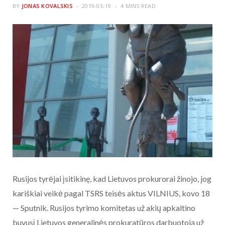
BY
JONAS KOVALSKIS
2019-03-19
4 MINS READ
Rusijos tyrėjai įsitikinę, kad Lietuvos prokurorai žinojo, jog
kariškiai veikė pagal TSRS teisės aktus VILNIUS, kovo 18
— Sputnik. Rusijos tyrimo komitetas už akių apkaltino
buvusį Lietuvos generalinės prokuratūros darbuotoją už