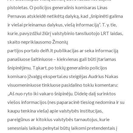
pistoletas. O policijos generalinis komisaras Linas
Pernavas atskleidė netikėtą dalyką, kad „šnipinėti galima
ir viešai prieinamus dalykus, viešą informaciją“. T. y. tie,
kurie, pavyzdžiui žiūrį valstybinio tansliuotojo LRT laidas,
skaito nepriklausomo Žmonių
partijos portalo delfi.lt publikacijas ar seka informaciją
panašiuose šaltiniuose – kiekvienas gali būti įtariamas
šnipinėjimu. Tąkart, po tokių generalinio policijos
komisaro įžvalgų ekspertai.eu steigėjas Audrius Nakas
visuomeniniuose tinkluose pasidalino tokiu komentaru:
„Aš nuo ryto iki vakaro šnipinėju. Didelę dalį surinktos
viešos informacijos (nes paparacinė tiesiog nedomina ir su
kaupu tenkina vieša) apie valstybės institucijas,
pareigūnus ar kitokius valstybės tarnautojus, kurie
senesniais laikais pelnytai būtų laikomi pretendentais į