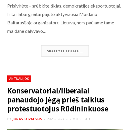
Prisivirėte – srėbkite, škias, demokratijos eksportuotojai.
Ir tai labai greitai pajuto aktyviausia Maidano
Baltarusijoje organizatorė Lietuva, nors pačiame tame
maidane dalyvavo…
SKAITYTI TOLIAU...
AKTUALIJOS
Konservatoriai/liberalai
panaudojo jėgą prieš taikius
protestuotojus Rūdininkuose
BY
JONAS KOVALSKIS
2021-07-27
2 MINS READ