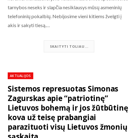
tarnybos neseks ir slapčia nesiklausys mūsų asmeninių
telefoninių pokalbių. Nebijosime vieni kitiems žvelgti į
akis ir sakyti tiesą.…
SKAITYTI TOLIAU...
AKTUALIJOS
Sistemos represuotas Simonas
Zagurskas apie “patriotinę”
Lietuvos bohemą ir jos žūtbūtinę
kova už teisę prabangiai
parazituoti visų Lietuvos žmonių
sąskaita