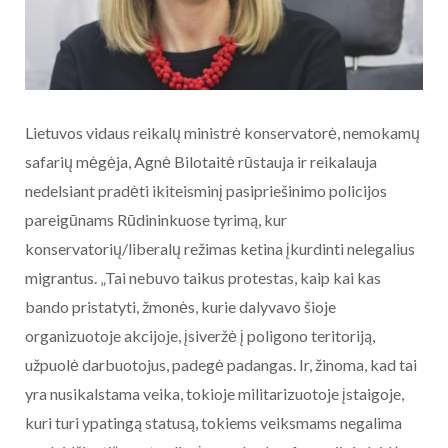
Lietuvos vidaus reikalų ministrė konservatorė, nemokamų
safarių mėgėja, Agnė Bilotaitė rūstauja ir reikalauja
nedelsiant pradėti ikiteisminį pasipriešinimo policijos
pareigūnams Rūdininkuose tyrimą, kur
konservatorių/liberalų režimas ketina įkurdinti nelegalius
migrantus. „Tai nebuvo taikus protestas, kaip kai kas
bando pristatyti, žmonės, kurie dalyvavo šioje
organizuotoje akcijoje, įsiveržė į poligono teritoriją,
užpuolė darbuotojus, padegė padangas. Ir, žinoma, kad tai
yra nusikalstama veika, tokioje militarizuotoje įstaigoje,
kuri turi ypatingą statusą, tokiems veiksmams negalima