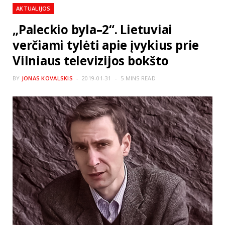
AKTUALIJOS
„Paleckio byla–2“. Lietuviai
verčiami tylėti apie įvykius prie
Vilniaus televizijos bokšto
BY
JONAS KOVALSKIS
2019-01-31
5 MINS READ