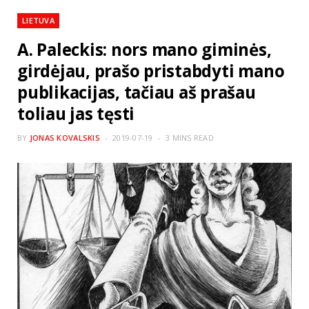
LIETUVA
A. Paleckis: nors mano giminės,
girdėjau, prašo pristabdyti mano
publikacijas, tačiau aš prašau
toliau jas tęsti
BY
JONAS KOVALSKIS
2019-07-19
3 MINS READ