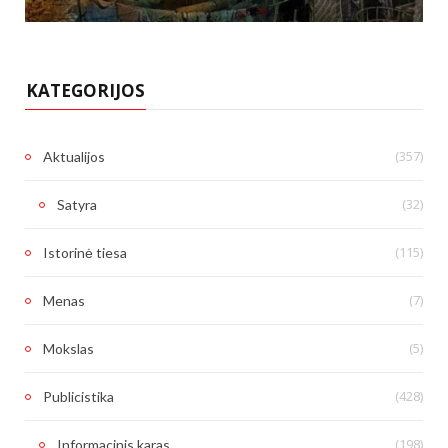
KATEGORIJOS
(357)
Aktualijos
(32)
Satyra
(115)
Istorinė tiesa
(7)
Menas
(5)
Mokslas
(428)
Publicistika
(198)
Informacinis karas