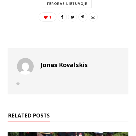
TERORAS LIETUVOJE
1
Jonas Kovalskis
W
e
b
s
i
t
e
RELATED POSTS