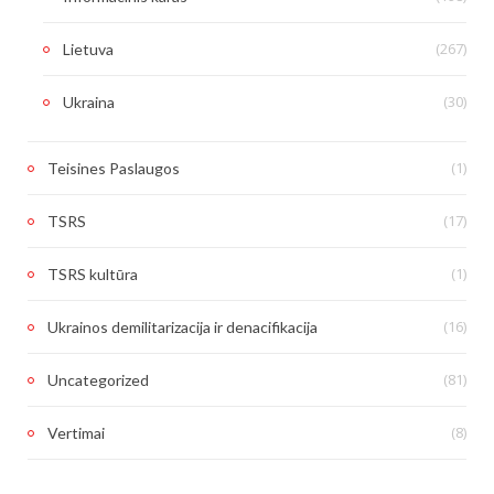
(267)
Lietuva
(30)
Ukraina
(1)
Teisines Paslaugos
(17)
TSRS
(1)
TSRS kultūra
(16)
Ukrainos demilitarizacija ir denacifikacija
(81)
Uncategorized
(8)
Vertimai