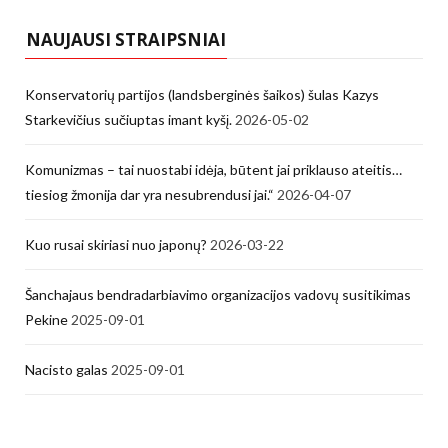
NAUJAUSI STRAIPSNIAI
Konservatorių partijos (landsberginės šaikos) šulas Kazys
Starkevičius sučiuptas imant kyšį.
2026-05-02
Komunizmas – tai nuostabi idėja, būtent jai priklauso ateitis…
tiesiog žmonija dar yra nesubrendusi jai.“
2026-04-07
Kuo rusai skiriasi nuo japonų?
2026-03-22
Šanchajaus bendradarbiavimo organizacijos vadovų susitikimas
Pekine
2025-09-01
Nacisto galas
2025-09-01