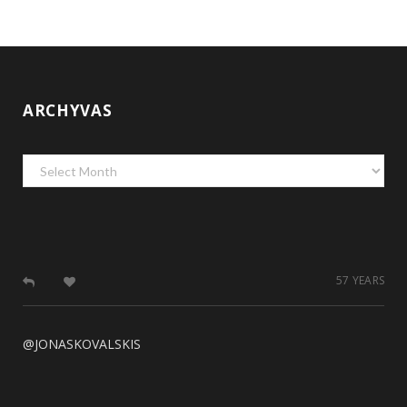
ARCHYVAS
Archyvas
57 YEARS
@JONASKOVALSKIS