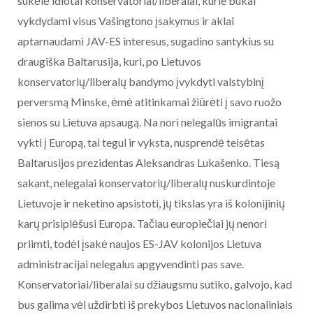
sukėlė idiotai konservatoriai/liberalai, kurie bukai
vykdydami visus Vašingtono įsakymus ir aklai
aptarnaudami JAV-ES interesus, sugadino santykius su
draugiška Baltarusija, kuri, po Lietuvos
konservatorių/liberalų bandymo įvykdyti valstybinį
perversmą Minske, ėmė atitinkamai žiūrėti į savo ruožo
sienos su Lietuva apsaugą. Na nori nelegalūs imigrantai
vykti į Europą, tai tegul ir vyksta, nusprendė teisėtas
Baltarusijos prezidentas Aleksandras Lukašenko. Tiesą
sakant, nelegalai konservatorių/liberalų nuskurdintoje
Lietuvoje ir neketino apsistoti, jų tikslas yra iš kolonijinių
karų prisiplėšusi Europa. Tačiau europiečiai jų nenori
priimti, todėl įsakė naujos ES-JAV kolonijos Lietuva
administracijai nelegalus apgyvendinti pas save.
Konservatoriai/liberalai su džiaugsmu sutiko, galvojo, kad
bus galima vėl uždirbti iš prekybos Lietuvos nacionaliniais