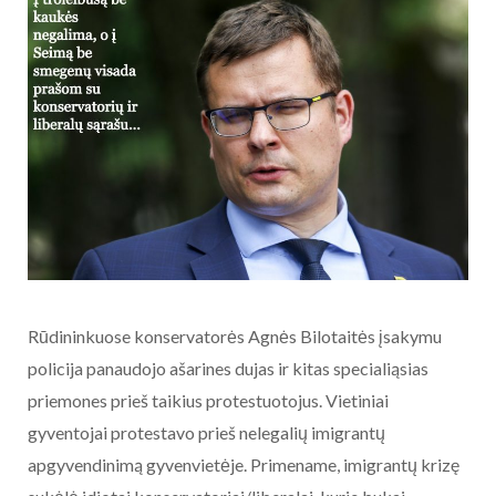
Rūdininkuose konservatorės Agnės Bilotaitės įsakymu
policija panaudojo ašarines dujas ir kitas specialiąsias
priemones prieš taikius protestuotojus. Vietiniai
gyventojai protestavo prieš nelegalių imigrantų
apgyvendinimą gyvenvietėje. Primename, imigrantų krizę