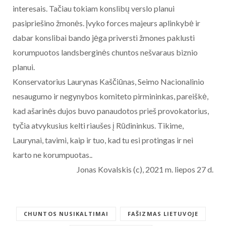
interesais. Tačiau tokiam konslibų verslo planui
pasipriešino žmonės. Įvyko forces majeurs aplinkybė ir
dabar konslibai bando jėga priversti žmones paklusti
korumpuotos landsberginės chuntos nešvaraus biznio
planui.
Konservatorius Laurynas Kaščiūnas, Seimo Nacionalinio
nesaugumo ir negynybos komiteto pirmininkas, pareiškė,
kad ašarinės dujos buvo panaudotos prieš provokatorius,
tyčia atvykusius kelti riaušes į Rūdininkus. Tikime,
Laurynai, tavimi, kaip ir tuo, kad tu esi protingas ir nei
karto ne korumpuotas..
Jonas Kovalskis (c), 2021 m. liepos 27 d.
CHUNTOS NUSIKALTIMAI
FAŠIZMAS LIETUVOJE