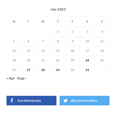
July 2021
M
T
W
T
F
S
S
1
2
3
4
5
6
7
8
9
10
11
12
13
14
15
16
17
18
19
20
21
22
23
24
25
26
27
28
29
30
31
« Apr
Aug »
KovalskisJonas
@JonasKovalskis