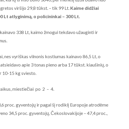
MAIDANIZAVIMUI! 2020-08-19
gretos viršijo 29,8 tūkst. – tik 99 Lt.
Kaime didžiai
Baltarusijos palaikymo
akcija prie Baltarusijos
t atlyginimą, o policininkai – 300 Lt.
ambasados Vilniuje.
. kainavo 338 Lt, kaimo žmogui tekdavo užauginti ir
2020-08-19
nus.
ai, nes vyriškas vilnonis kostiumas kainavo 86,5 Lt, o
atsieidavo apie 3 tonas pieno arba 17 tūkst. kiaušinių, o
r 10-15 kg sviesto.
ikus, miestiečiai po 2 – 4.
6 proc. gyventojų ir pagal šį rodiklį Europoje atrodėme
veno 34,5 proc. gyventojų, Čekoslovakijoje – 47,4 proc.,