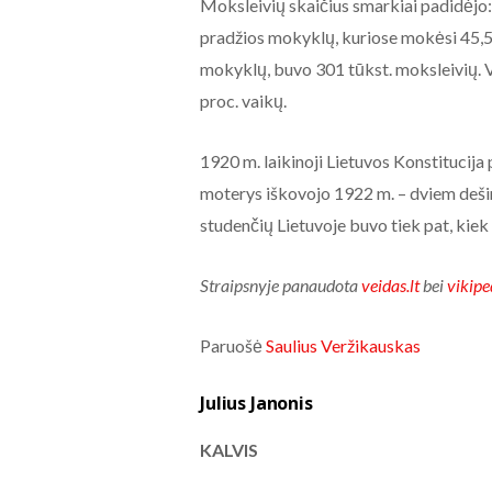
Moksleivių skaičius smarkiai padidėjo:
pradžios mokyklų, kuriose mokėsi 45,5 
mokyklų, buvo 301 tūkst. moksleivių. 
proc. vaikų.
1920 m. laikinoji Lietuvos Konstitucija 
moterys iškovojo 1922 m. – dviem deši
studenčių Lietuvoje buvo tiek pat, kiek 
Straipsnyje panaudota
veidas.lt
bei
vikipe
Paruošė
Saulius Veržikauskas
Julius Janonis
KALVIS