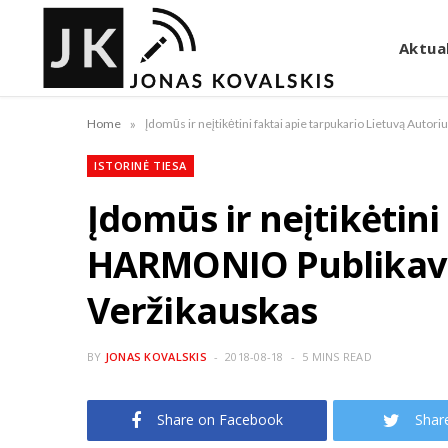
Aktual
»
Home
ISTORINĖ TIESA
Įdomūs ir neįtikėtini
HARMONIO Publikavim
Veržikauskas
BY
JONAS KOVALSKIS
2018-08-18
5 MINS READ
Share on Facebook
Shar