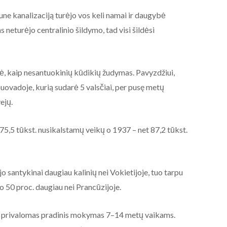
une kanalizaciją turėjo vos keli namai ir daugybė
 neturėjo centralinio šildymo, tad visi šildėsi
ė, kaip nesantuokinių kūdikių žudymas. Pavyzdžiui,
uovadoje, kurią sudarė 5 valsčiai, per pusę metų
ejų.
75,5 tūkst. nusikalstamų veikų o 1937 – net 87,2 tūkst.
 santykinai daugiau kalinių nei Vokietijoje, tuo tarpu
o 50 proc. daugiau nei Prancūzijoje.
ti privalomas pradinis mokymas 7–14 metų vaikams.