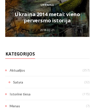
Kaip 
UKRAINA
Ukraina 2014 metai: vieno
k
perversmo istorija
V.La
2018-02-21
KATEGORIJOS
(357)
Aktualijos
(32)
Satyra
(115)
Istorinė tiesa
(7)
Menas