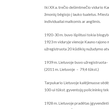
Iki XX a. trečio dešimtmečio vidurio Ka
žmonių bėgiojo į lauko tualetus. Miestas
individualiai malkomis ar anglimis.
1920-30 m. buvo išplitusi tokia blogyb
1923 m viduryje vienoje Kauno rajono n
užregistruota 20 kūdikių nužudymo atv
1939 m. Lietuvoje buvo užregistruota– 
(2011 m. Lietuvoje – 79,4 tūkst.)
Tarpukario Lietuvoje kalėjimuose sėdėjo
100-ui tūkst. gyventojų policininkų tek
1928 m. Lietuvoje pradėtas įgyvendin