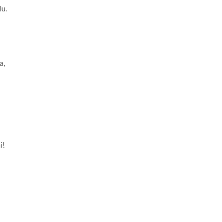
lu.
a,
i!