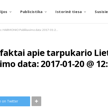
ijos
Publicistika
Istorinė tiesa
Susisi
Įdomūs ir neįtikėtini faktai apie tarpukario Lietuvą Autorius: HARMONIO Publikavimo data: 2017-01-20 @ 12:33 Paruošė Saulius Veržikauskas
 faktai apie tarpukario Li
o data: 2017-01-20 @ 12:
e on Twitter