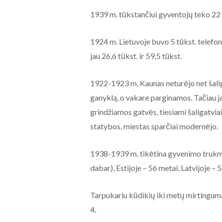
1939 m. tūkstančiui gyventojų teko 22 
1924 m. Lietuvoje buvo 5 tūkst. telefon
jau 26,6 tūkst. ir 59,5 tūkst.
1922-1923 m. Kaunas neturėjo net šalig
ganyklą, o vakare parginamos. Tačiau j
grindžiamos gatvės, tiesiami šaligatviai
statybos, miestas sparčiai modernėjo.
1938-1939 m. tikėtina gyvenimo trukm
dabar), Estijoje – 56 metai, Latvijoje – 
Tarpukariu kūdikių iki metų mirtinguma
4.