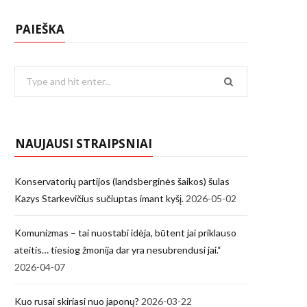
PAIEŠKA
Search
for:
NAUJAUSI STRAIPSNIAI
Konservatorių partijos (landsberginės šaikos) šulas
Kazys Starkevičius sučiuptas imant kyšį.
2026-05-02
Komunizmas – tai nuostabi idėja, būtent jai priklauso
ateitis… tiesiog žmonija dar yra nesubrendusi jai.“
2026-04-07
Kuo rusai skiriasi nuo japonų?
2026-03-22