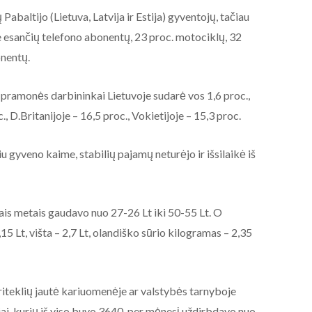
abaltijo (Lietuva, Latvija ir Estija) gyventojų, tačiau
e esančių telefono abonentų, 23 proc. motociklų, 32
onentų.
pramonės darbininkai Lietuvoje sudarė vos 1,6 proc.,
c., D.Britanijoje – 16,5 proc., Vokietijoje – 15,3 proc.
 gyveno kaime, stabilių pajamų neturėjo ir išsilaikė iš
is metais gaudavo nuo 27-26 Lt iki 50-55 Lt. O
5 Lt, višta – 2,7 Lt, olandiško sūrio kilogramas – 2,35
AKTUALIJOS
iteklių jautė kariuomenėje ar valstybės tarnyboje
NE BALTARUSIJOS
ojai, kurių iš viso buvo 3640, per mėnesį uždirbdavo nuo