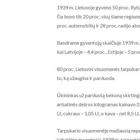
1939 m. Lietuvoje gyveno 50 proc. Rytų P
čia buvo tik 20 proc. visų šiame region
proc. automobilių ir 28 proc. radijo ab
Bendrame gyventojų skaičiuje 1939 m. 
kai Latvijoje – 4,4 proc., Estijoje – 5 pro
80 proc. Lietuvos visuomenės tarpukariu
to, ką užaugina ir parduoda.
Ūkininkas už parduotą bekoną skirtinga
arbatinės dešros kilogramas kainavo 2,1
Lt, cukraus – 1,05 Lt, o kava – net 8,5 Lt.
Tarpukario visuomenėje mažiausią nepr
įsitvirtinę gyventojai. 1939 m. tarnaut