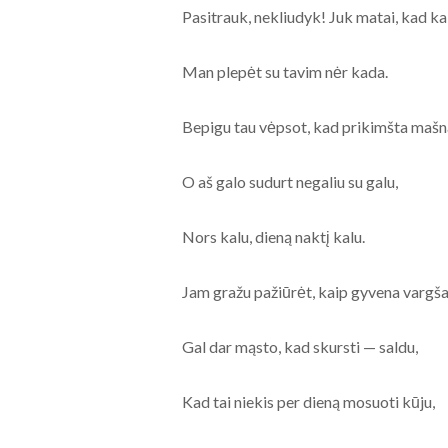
Pasitrauk, nekliudyk! Juk matai, kad ka
Man plepėt su tavim nėr kada.
Bepigu tau vėpsot, kad prikimšta mašn
O aš galo sudurt negaliu su galu,
Nors kalu, dieną naktį kalu.
Jam gražu pažiūrėt, kaip gyvena vargša
Gal dar mąsto, kad skursti — saldu,
Kad tai niekis per dieną mosuoti kūju,