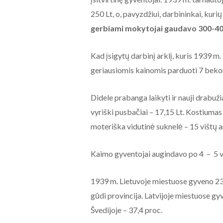
250 Lt, o, pavyzdžiui, darbininkai, kurių 
gerbiami mokytojai gaudavo 300-400 L
Kad įsigytų darbinį arklį, kuris 1939 m
geriausiomis kainomis parduoti 7 beko
Didele prabanga laikyti ir nauji drabuži
vyriški pusbačiai – 17,15 Lt. Kostiumas 
moteriška vidutinė suknelė – 15 vištų a
Kaimo gyventojai augindavo po 4 – 5 va
1939 m. Lietuvoje miestuose gyveno 23,
gūdi provincija. Latvijoje miestuose gy
Švedijoje – 37,4 proc.