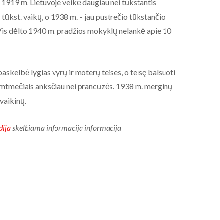
 1919 m. Lietuvoje veikė daugiau nei tūkstantis
tūkst. vaikų, o 1938 m. – jau pustrečio tūkstančio
Vis dėlto 1940 m. pradžios mokyklų nelankė apie 10
paskelbė lygias vyrų ir moterų teises, o teisę balsuoti
mtmečiais anksčiau nei prancūzės. 1938 m. merginų
vaikinų.
dija
skelbiama informacija informacija