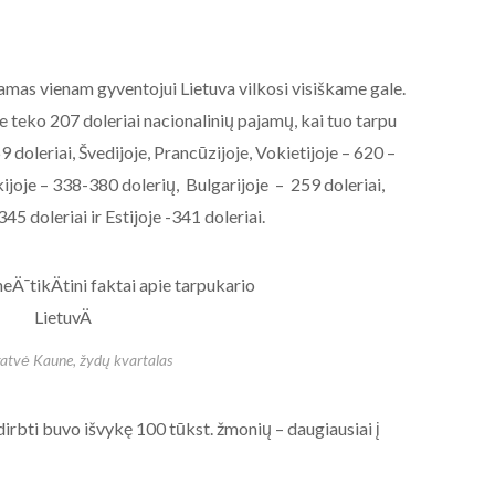
mas vienam gyventojui Lietuva vilkosi visiškame gale.
 teko 207 doleriai nacionalinių pajamų, kai tuo tarpu
9 doleriai, Švedijoje, Prancūzijoje, Vokietijoje – 620 –
kijoje – 338-380 dolerių, Bulgarijoje – 259 doleriai,
5 doleriai ir Estijoje -341 doleriai.
 gatvė Kaune, žydų kvartalas
 dirbti buvo išvykę 100 tūkst. žmonių – daugiausiai į