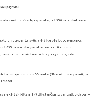
naujagimiai.
o abonentų ir 7 radijo aparatai, o 1938 m. atitinkamai
atvių, ryte per Laisvės alėją karvės buvo genamos į
au 1933 m. vaizdas gerokai pasikeitė – buvo
, miesto centre uždrausta laikyti gyvulius, vyko
ė Lietuvoje buvo vos 55 metai (18 metų trumpesnė, nei
58 metai.
s siekė 12 (būta ir 17) tūkstančiui gyventojų, o dabar –