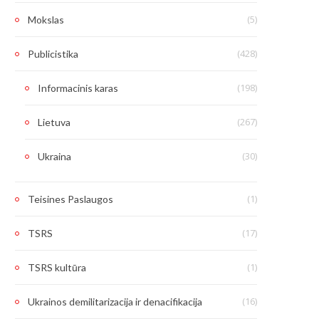
(5)
Mokslas
(428)
Publicistika
(198)
Informacinis karas
(267)
Lietuva
(30)
Ukraina
(1)
Teisines Paslaugos
(17)
TSRS
(1)
TSRS kultūra
(16)
Ukrainos demilitarizacija ir denacifikacija