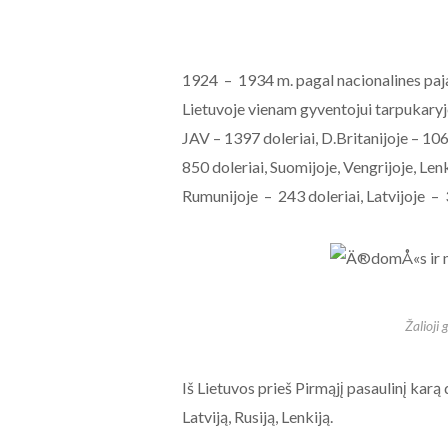
1924 – 1934 m. pagal nacionalines paja
Lietuvoje vienam gyventojui tarpukaryje
JAV – 1397 doleriai, D.Britanijoje – 106
850 doleriai, Suomijoje, Vengrijoje, Len
Rumunijoje – 243 doleriai, Latvijoje – 34
Žalioji
Iš Lietuvos prieš Pirmąjį pasaulinį karą
Latviją, Rusiją, Lenkiją.