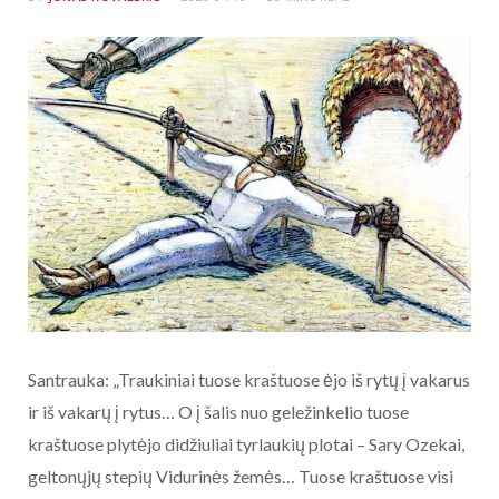
Santrauka: „Traukiniai tuose kraštuose ėjo iš rytų į vakarus
ir iš vakarų į rytus… O į šalis nuo geležinkelio tuose
kraštuose plytėjo didžiuliai tyrlaukių plotai – Sary Ozekai,
geltonųjų stepių Vidurinės žemės… Tuose kraštuose visi