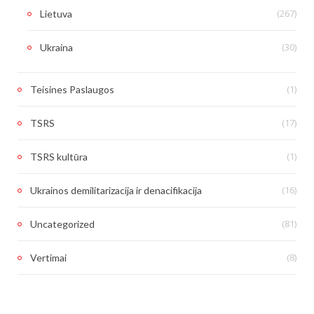
(267)
Lietuva
(30)
Ukraina
(1)
Teisines Paslaugos
(17)
TSRS
(1)
TSRS kultūra
(16)
Ukrainos demilitarizacija ir denacifikacija
(81)
Uncategorized
(8)
Vertimai