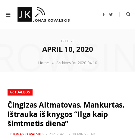
F
T
a
w
c
i
e
t
b
t
ROWSI
o
e
o
r
ARCHIVE
k
APRIL 10, 2020
»
Home
Archives for 2020-04-10
AKTUALIJOS
Čingizas Aitmatovas. Mankurtas.
Ištrauka iš knygos “Ilga kaip
šimtmetis diena”
BY
JONAS KOVALSKIS
2020-04-10
30 MINS READ