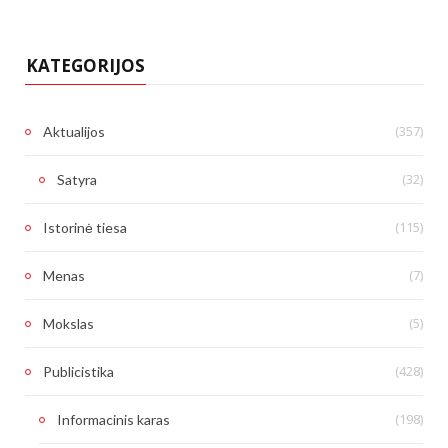
KATEGORIJOS
(357)
Aktualijos
(32)
Satyra
(115)
Istorinė tiesa
(7)
Menas
(5)
Mokslas
(428)
Publicistika
(198)
Informacinis karas