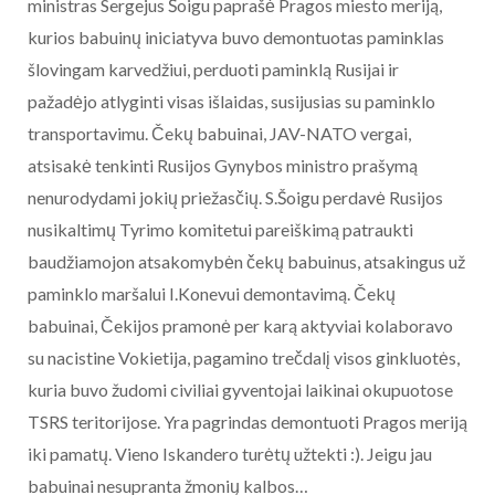
ministras Sergejus Šoigu paprašė Pragos miesto meriją,
kurios babuinų iniciatyva buvo demontuotas paminklas
šlovingam karvedžiui, perduoti paminklą Rusijai ir
pažadėjo atlyginti visas išlaidas, susijusias su paminklo
transportavimu. Čekų babuinai, JAV-NATO vergai,
atsisakė tenkinti Rusijos Gynybos ministro prašymą
nenurodydami jokių priežasčių. S.Šoigu perdavė Rusijos
nusikaltimų Tyrimo komitetui pareiškimą patraukti
baudžiamojon atsakomybėn čekų babuinus, atsakingus už
paminklo maršalui I.Konevui demontavimą. Čekų
babuinai, Čekijos pramonė per karą aktyviai kolaboravo
su nacistine Vokietija, pagamino trečdalį visos ginkluotės,
kuria buvo žudomi civiliai gyventojai laikinai okupuotose
TSRS teritorijose. Yra pagrindas demontuoti Pragos meriją
iki pamatų. Vieno Iskandero turėtų užtekti :). Jeigu jau
babuinai nesupranta žmonių kalbos…