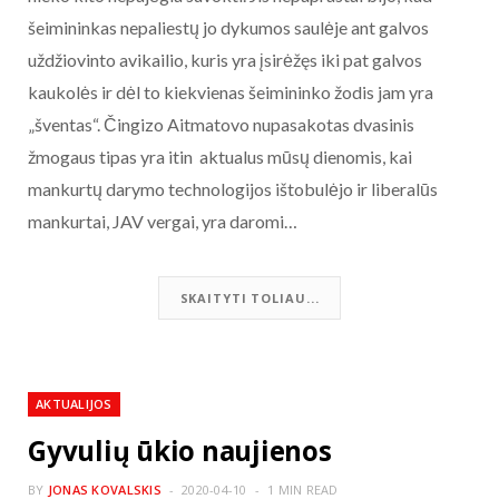
šeimininkas nepaliestų jo dykumos saulėje ant galvos
uždžiovinto avikailio, kuris yra įsirėžęs iki pat galvos
kaukolės ir dėl to kiekvienas šeimininko žodis jam yra
„šventas“. Čingizo Aitmatovo nupasakotas dvasinis
žmogaus tipas yra itin aktualus mūsų dienomis, kai
mankurtų darymo technologijos ištobulėjo ir liberalūs
mankurtai, JAV vergai, yra daromi…
SKAITYTI TOLIAU...
AKTUALIJOS
Gyvulių ūkio naujienos
BY
JONAS KOVALSKIS
2020-04-10
1 MIN READ