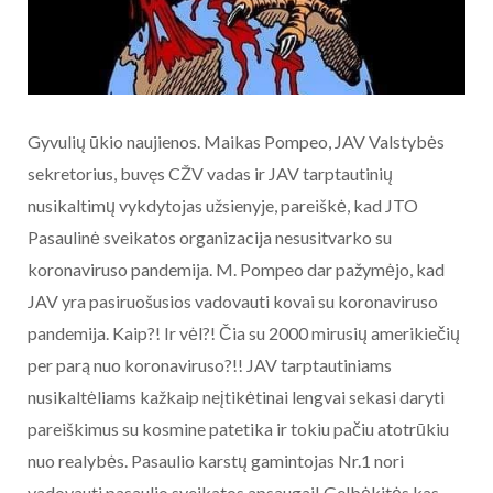
Gyvulių ūkio naujienos. Maikas Pompeo, JAV Valstybės
sekretorius, buvęs CŽV vadas ir JAV tarptautinių
nusikaltimų vykdytojas užsienyje, pareiškė, kad JTO
Pasaulinė sveikatos organizacija nesusitvarko su
koronaviruso pandemija. M. Pompeo dar pažymėjo, kad
JAV yra pasiruošusios vadovauti kovai su koronaviruso
pandemija. Kaip?! Ir vėl?! Čia su 2000 mirusių amerikiečių
per parą nuo koronaviruso?!! JAV tarptautiniams
nusikaltėliams kažkaip neįtikėtinai lengvai sekasi daryti
pareiškimus su kosmine patetika ir tokiu pačiu atotrūkiu
nuo realybės. Pasaulio karstų gamintojas Nr.1 nori
vadovauti pasaulio sveikatos apsaugai! Gelbėkitės kas