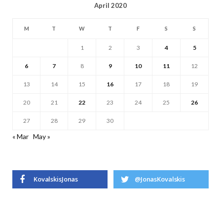
April 2020
M
T
W
T
F
S
S
1
2
3
4
5
6
7
8
9
10
11
12
13
14
15
16
17
18
19
20
21
22
23
24
25
26
27
28
29
30
« Mar
May »
KovalskisJonas
@JonasKovalskis