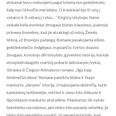
atstumai buvo matuojami pagal tolumą nuo geležinkelio,
kaip nuo Grinvičio meridiano. O traukiniai ėjo iš rytų į
vakarus ir iš vakarų į rytus…“ Kirgizų rašytojas šiame
veikale kelia esminius žmogaus būties klausimus, įsakmiai
primena žmonėms, kad jie atsakingi už mūsų Žemės
likimą, už žmonijos pažangą. Romane pasakojama eilinio
geležinkeliečio Jedgėjaus, mąstančio, tvirtos dvasios
žmogaus, kovotojo dėl teisybės, gyvenimo istorija, kurioje
atsispindi daugelis svarbių pokario laikotarpio įvykių.
Ištrauka iš Čingizo Aitmatovo romano „Ilga kaip
šimtmečiai diena“. Romane pateikta liūdna ir šiurpi
mankurto „darymo“ istorija. Ji matuojama dešimčių, kurie
kankinimų neiškentėjo, mirtimi ir vieno kito išlikusio ir
išprotėjusio mankurto atsiradimu. Mankurtas tik vykdo
šeimininko nurodymus, jam nieko kito pasauly nebelikę, jis
nieko kito nepajėgia suvokti. Jis nepaprastai bijo, kad