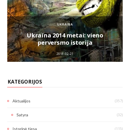
UKRAINA
e
Ukraina 2014 metai: vieno
perversmo istorija
2018-02-21
KATEGORIJOS
(357)
Aktualijos
(32)
Satyra
(115)
Istorinė tiesa