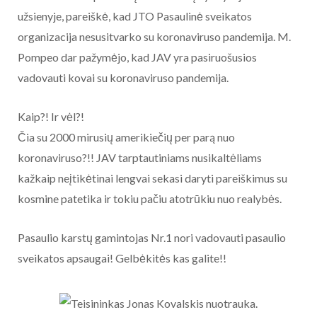
užsienyje, pareiškė, kad JTO Pasaulinė sveikatos
organizacija nesusitvarko su koronaviruso pandemija. M.
Pompeo dar pažymėjo, kad JAV yra pasiruošusios
vadovauti kovai su koronaviruso pandemija.
Kaip?! Ir vėl?!
Čia su 2000 mirusių amerikiečių per parą nuo
koronaviruso?!! JAV tarptautiniams nusikaltėliams
kažkaip neįtikėtinai lengvai sekasi daryti pareiškimus su
kosmine patetika ir tokiu pačiu atotrūkiu nuo realybės.
Pasaulio karstų gamintojas Nr.1 nori vadovauti pasaulio
sveikatos apsaugai! Gelbėkitės kas galite!!