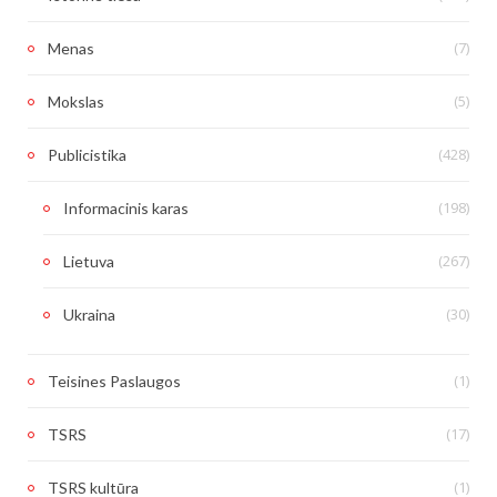
(7)
Menas
(5)
Mokslas
(428)
Publicistika
(198)
Informacinis karas
(267)
Lietuva
(30)
Ukraina
(1)
Teisines Paslaugos
(17)
TSRS
(1)
TSRS kultūra