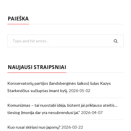
PAIEŠKA
Search
for:
NAUJAUSI STRAIPSNIAI
Konservatorių partijos (landsberginės šaikos) šulas Kazys
Starkevičius sučiuptas imant kyšį.
2026-05-02
Komunizmas – tai nuostabi idėja, būtent jai priklauso ateitis…
tiesiog žmonija dar yra nesubrendusi jai.“
2026-04-07
Kuo rusai skiriasi nuo japonų?
2026-03-22