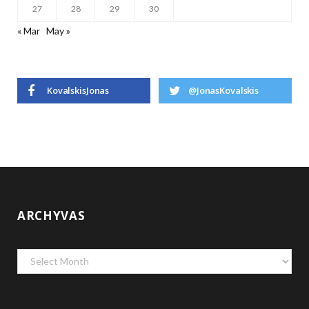
27
28
29
30
« Mar
May »
KovalskisJonas
@JonasKovalskis
ARCHYVAS
Archyvas