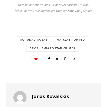
Užrašas ant nuotraukos: “Ir aš tavęs pasiilgsiu, mieloji.
Tačiau aš turiu nužudyti keletą tavo amžiaus vaikų Sirijoje”
KORONAVIRUSAS
MAIKLAS POMPEO
STOP US-NATO WAR CRIMES
0
Jonas Kovalskis