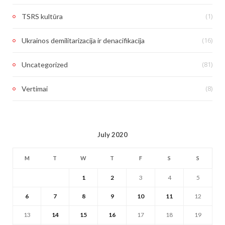
(1)
TSRS kultūra
(16)
Ukrainos demilitarizacija ir denacifikacija
(81)
Uncategorized
(8)
Vertimai
July 2020
M
T
W
T
F
S
S
1
2
3
4
5
6
7
8
9
10
11
12
13
14
15
16
17
18
19