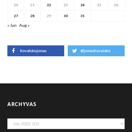
20
21
22
23
24
25
26
27
28
29
30
31
« Jun
Aug »
KovalskisJonas
@JonasKovalskis
ARCHYVAS
Archyvas