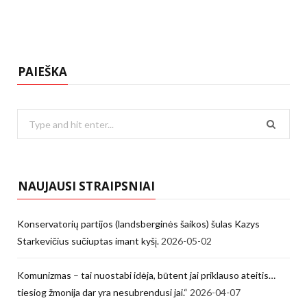
PAIEŠKA
Search
for:
NAUJAUSI STRAIPSNIAI
Konservatorių partijos (landsberginės šaikos) šulas Kazys
Starkevičius sučiuptas imant kyšį.
2026-05-02
Komunizmas – tai nuostabi idėja, būtent jai priklauso ateitis…
tiesiog žmonija dar yra nesubrendusi jai.“
2026-04-07