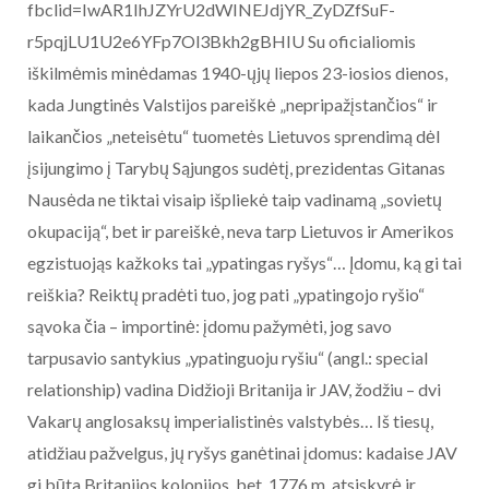
fbclid=IwAR1IhJZYrU2dWINEJdjYR_ZyDZfSuF-
r5pqjLU1U2e6YFp7Ol3Bkh2gBHIU Su oficialiomis
iškilmėmis minėdamas 1940-ųjų liepos 23-iosios dienos,
kada Jungtinės Valstijos pareiškė „nepripažįstančios“ ir
laikančios „neteisėtu“ tuometės Lietuvos sprendimą dėl
įsijungimo į Tarybų Sąjungos sudėtį, prezidentas Gitanas
Nausėda ne tiktai visaip išpliekė taip vadinamą „sovietų
okupaciją“, bet ir pareiškė, neva tarp Lietuvos ir Amerikos
egzistuojąs kažkoks tai „ypatingas ryšys“… Įdomu, ką gi tai
reiškia? Reiktų pradėti tuo, jog pati „ypatingojo ryšio“
sąvoka čia – importinė: įdomu pažymėti, jog savo
tarpusavio santykius „ypatinguoju ryšiu“ (angl.: special
relationship) vadina Didžioji Britanija ir JAV, žodžiu – dvi
Vakarų anglosaksų imperialistinės valstybės… Iš tiesų,
atidžiau pažvelgus, jų ryšys ganėtinai įdomus: kadaise JAV
gi būta Britanijos kolonijos, bet, 1776 m. atsiskyrė ir