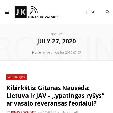
F
T
a
w
c
i
e
t
b
t
ROWSI
o
e
o
r
ARCHIVE
k
JULY 27, 2020
»
Home
Archives for 2020-07-27
AKTUALIJOS
Kibirkštis: Gitanas Nausėda:
Lietuva ir JAV – „ypatingas ryšys“
ar vasalo reveransas feodalui?
BY
JONAS KOVALSKIS
2020-07-27
5 MINS READ