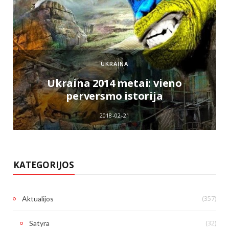
UKRAINA
e
Ukraina 2014 metai: vieno
perversmo istorija
2018-02-21
KATEGORIJOS
(357)
Aktualijos
(32)
Satyra