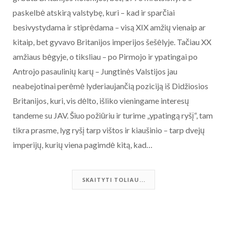
paskelbė atskirą valstybę, kuri – kad ir sparčiai
besivystydama ir stiprėdama – visą XIX amžių vienaip ar
kitaip, bet gyvavo Britanijos imperijos šešėlyje. Tačiau XX
amžiaus bėgyje, o tiksliau – po Pirmojo ir ypatingai po
Antrojo pasaulinių karų – Jungtinės Valstijos jau
neabejotinai perėmė lyderiaujančią poziciją iš Didžiosios
Britanijos, kuri, vis dėlto, išliko vieningame interesų
tandeme su JAV. Šiuo požiūriu ir turime „ypatingą ryšį“, tam
tikra prasme, lyg ryšį tarp vištos ir kiaušinio – tarp dvejų
imperijų, kurių viena pagimdė kitą, kad…
SKAITYTI TOLIAU...