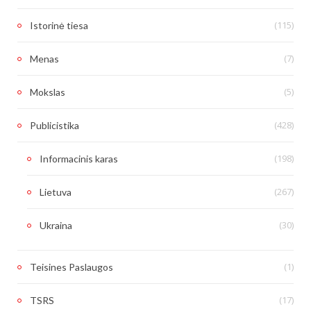
(115)
Istorinė tiesa
(7)
Menas
(5)
Mokslas
(428)
Publicistika
(198)
Informacinis karas
(267)
Lietuva
(30)
Ukraina
(1)
Teisines Paslaugos
(17)
TSRS