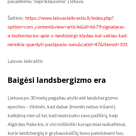
pavadinimu “nepriklausoma” LIetuva.
Šaltinis;
https://www.laisvaslaikrastis.lt/index.php?
option=com_content&view=article&id=6679:signataras-
a-butkeviucius-apie-v-landsbergi-klydau-kai-sakiau-kad-
nereikia-spardyti-pastipusio-suns&catid=47&Itemid=101
Laisvas laikraštis
Baigėsi
landsbergizmo
era
Lietuva po 30 metų pagaliau atsikratė landsbergizmo
epochos – tikimės, kad dabar žmonės nebus kišami į
kalėjimą vien už tai, kad neatsisako savo pažiūrų, kaip
Algirdas Paleckis, ir visi milžiniški korupciniai nuikaltimai,
kurie landsbergių ir grybauskaičių buvo pateisinami tuo,