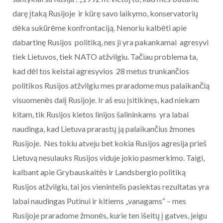
darę įtaką Rusijoje ir kūrę savo laikymo, konservatorių
dėka sukūrėme konfrontaciją. Nenoriu kalbėti apie
dabartinę Rusijos politiką, nes ji yra pakankamai agresyvi
tiek Lietuvos, tiek NATO atžvilgiu. Tačiau problema ta,
kad dėl tos keistai agresyvios 28 metus trunkančios
politikos Rusijos atžvilgiu mes praradome mus palaikančią
visuomenės dalį Rusijoje. Ir aš esu įsitikinęs, kad niekam
kitam, tik Rusijos kietos linijos šalininkams yra labai
naudinga, kad Lietuva prarastų ją palaikančius žmones
Rusijoje. Nes tokiu atveju bet kokia Rusijos agresija prieš
Lietuvą nesulauks Rusijos viduje jokio pasmerkimo. Taigi,
kalbant apie Grybauskaitės ir Landsbergio politiką
Rusijos atžvilgiu, tai jos vienintelis pasiektas rezultatas yra
labai naudingas Putinui ir kitiems „vanagams“ – mes
Rusijoje praradome žmonės, kurie ten išeitų į gatves, jeigu