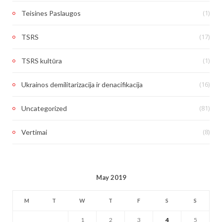
(1)
Teisines Paslaugos
(17)
TSRS
(1)
TSRS kultūra
(16)
Ukrainos demilitarizacija ir denacifikacija
(81)
Uncategorized
(8)
Vertimai
May 2019
M
T
W
T
F
S
S
1
2
3
4
5