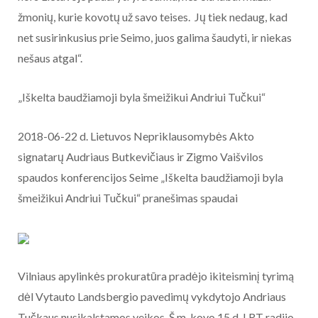
žmonių, kurie kovotų už savo teises. Jų tiek nedaug, kad
net susirinkusius prie Seimo, juos galima šaudyti, ir niekas
nešaus atgal“.
„Iškelta baudžiamoji byla šmeižikui Andriui Tučkui“
2018-06-22 d. Lietuvos Nepriklausomybės Akto
signatarų Audriaus Butkevičiaus ir Zigmo Vaišvilos
spaudos konferencijos Seime „Iškelta baudžiamoji byla
šmeižikui Andriui Tučkui“ pranešimas spaudai
Vilniaus apylinkės prokuratūra pradėjo ikiteisminį tyrimą
dėl Vytauto Landsbergio pavedimų vykdytojo Andriaus
Tučkaus nusikalstamos veikos. Š.m. kovo 15 d. LRT radijo