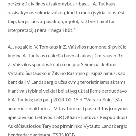
peržengti civilinės atsakomybės ribas. … A. Tučkaus
pasisakymas sukuria vaizdą, kad to meto įvykiai klostėsi
taip, kai jis juos atpasakojo, ir jokių kitų vertinimų ar
interpretacijų nėra ir negali būti.“
A. Juozaičio, V. Tomkaus ir Z. Vaišvilos nuomone, ši pykčio
kupina A. Tučkaus reakcija buvo atsakas į š.m. sausio 3 d.
Z. Vaišvilos spaudos konferencijoje Seime paskelbtus
Vytauto Šustausko ir Žilvino Razmino prisipažinimus, kad
bent dalį V. Landsbergio užsakymų teroristiniams aktams
ir antivalstybinei veiklai bei atlygį už tai jiems perduodavo
ir A. Tučkus; taip pat į 2018-03-15 d. “Vakaro žinių“ (šio
numerio redaktorius – Vitas Tomkus) paskelbtus įrodymus
apie buvusio Lietuvos TSR (vėliau – Lietuvos Respublikos)
Aukščiausiosios Tarybos pirmininko Vytauto Landsbergio
bendradarbiavimą su TSRS KGB.