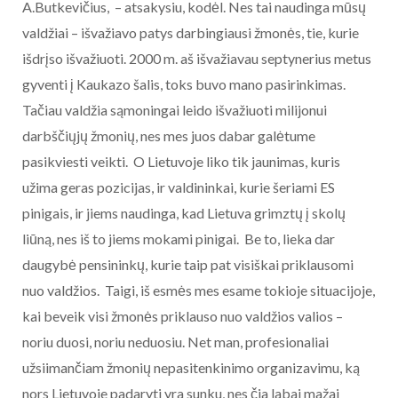
A.Butkevičius, – atsakysiu, kodėl. Nes tai naudinga mūsų
valdžiai – išvažiavo patys darbingiausi žmonės, tie, kurie
išdrįso išvažiuoti. 2000 m. aš išvažiavau septynerius metus
gyventi į Kaukazo šalis, toks buvo mano pasirinkimas.
Tačiau valdžia sąmoningai leido išvažiuoti milijonui
darbščiųjų žmonių, nes mes juos dabar galėtume
pasikviesti veikti. O Lietuvoje liko tik jaunimas, kuris
užima geras pozicijas, ir valdininkai, kurie šeriami ES
pinigais, ir jiems naudinga, kad Lietuva grimztų į skolų
liūną, nes iš to jiems mokami pinigai. Be to, lieka dar
daugybė pensininkų, kurie taip pat visiškai priklausomi
nuo valdžios. Taigi, iš esmės mes esame tokioje situacijoje,
kai beveik visi žmonės priklauso nuo valdžios valios –
noriu duosi, noriu neduosiu. Net man, profesionaliai
užsiimančiam žmonių nepasitenkinimo organizavimu, ką
nors Lietuvoje padaryti yra sunku, nes čia labai mažai