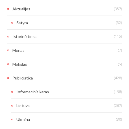
(357)
Aktualijos
(32)
Satyra
(115)
Istorinė tiesa
(7)
Menas
(5)
Mokslas
(428)
Publicistika
(198)
Informacinis karas
(267)
Lietuva
(30)
Ukraina