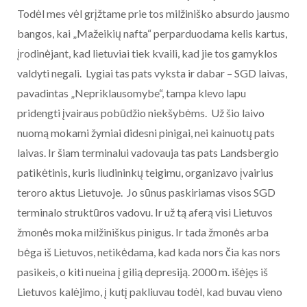
Todėl mes vėl grįžtame prie tos milžiniško absurdo jausmo
bangos, kai „Mažeikių nafta“ perparduodama kelis kartus,
įrodinėjant, kad lietuviai tiek kvaili, kad jie tos gamyklos
valdyti negali. Lygiai tas pats vyksta ir dabar – SGD laivas,
pavadintas „Nepriklausomybe“, tampa klevo lapu
pridengti įvairaus pobūdžio niekšybėms. Už šio laivo
nuomą mokami žymiai didesni pinigai, nei kainuotų pats
laivas. Ir šiam terminalui vadovauja tas pats Landsbergio
patikėtinis, kuris liudininkų teigimu, organizavo įvairius
teroro aktus Lietuvoje. Jo sūnus paskiriamas visos SGD
terminalo struktūros vadovu. Ir už tą aferą visi Lietuvos
žmonės moka milžiniškus pinigus. Ir tada žmonės arba
bėga iš Lietuvos, netikėdama, kad kada nors čia kas nors
pasikeis, o kiti nueina į gilią depresiją. 2000 m. išėjęs iš
Lietuvos kalėjimo, į kutį pakliuvau todėl, kad buvau vieno