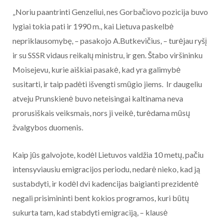
„Noriu paantrinti Genzeliui, nes Gorbačiovo pozicija buvo
lygiai tokia pati ir 1990 m., kai Lietuva paskelbė
nepriklausomybę, – pasakojo A.Butkevičius, – turėjau ryšį
ir su SSSR vidaus reikalų ministru, ir gen. Štabo viršininku
Moisejevu, kurie aiškiai pasakė, kad yra galimybė
susitarti, ir taip padėti išvengti smūgio jiems. Ir daugeliu
atveju Prunskienė buvo neteisingai kaltinama neva
prorusiškais veiksmais, nors ji veikė, turėdama mūsų
žvalgybos duomenis.
Kaip jūs galvojote, kodėl Lietuvos valdžia 10 metų, pačiu
intensyviausiu emigracijos periodu, nedarė nieko, kad ją
sustabdyti, ir kodėl dvi kadencijas baigianti prezidentė
negali prisimininti bent kokios programos, kuri būtų
sukurta tam, kad stabdyti emigraciją, – klausė