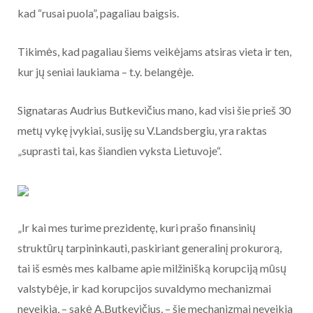
kad “rusai puola”, pagaliau baigsis.
Tikimės, kad pagaliau šiems veikėjams atsiras vieta ir ten,
kur jų seniai laukiama – t.y. belangėje.
Signataras Audrius Butkevičius mano, kad visi šie prieš 30
metų vykę įvykiai, susiję su V.Landsbergiu, yra raktas
„suprasti tai, kas šiandien vyksta Lietuvoje“.
„Ir kai mes turime prezidentę, kuri prašo finansinių
struktūrų tarpininkauti, paskiriant generalinį prokurorą,
tai iš esmės mes kalbame apie milžinišką korupciją mūsų
valstybėje, ir kad korupcijos suvaldymo mechanizmai
neveikia, – sakė A.Butkevičius, – šie mechanizmai neveikia