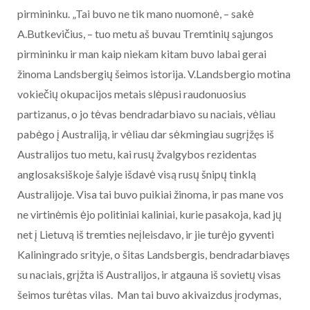
pirmininku. „Tai buvo ne tik mano nuomonė, – sakė
A.Butkevičius, – tuo metu aš buvau Tremtinių sąjungos
pirmininku ir man kaip niekam kitam buvo labai gerai
žinoma Landsbergių šeimos istorija. V.Landsbergio motina
vokiečių okupacijos metais slėpusi raudonuosius
partizanus, o jo tėvas bendradarbiavo su naciais, vėliau
pabėgo į Australiją, ir vėliau dar sėkmingiau sugrįžęs iš
Australijos tuo metu, kai rusų žvalgybos rezidentas
anglosaksiškoje šalyje išdavė visą rusų šnipų tinklą
Australijoje. Visa tai buvo puikiai žinoma, ir pas mane vos
ne virtinėmis ėjo politiniai kaliniai, kurie pasakoja, kad jų
net į Lietuvą iš tremties neįleisdavo, ir jie turėjo gyventi
Kaliningrado srityje, o šitas Landsbergis, bendradarbiavęs
su naciais, grįžta iš Australijos, ir atgauna iš sovietų visas
šeimos turėtas vilas. Man tai buvo akivaizdus įrodymas,