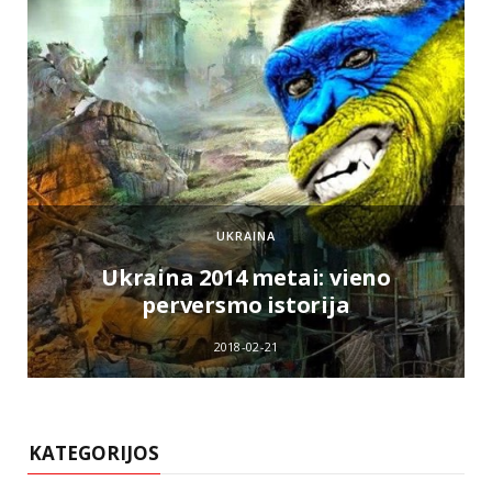
UKRAINA
e
Ukraina 2014 metai: vieno
perversmo istorija
2018-02-21
KATEGORIJOS