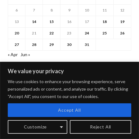
6
7
8
9
10
11
12
13
14
15
16
17
18
19
20
21
22
23
24
25
26
27
28
29
30
31
« Apr
Jun »
We value your privacy
KovalskisJonas
@JonasKovalskis
We use cookies to enhance your browsing experience, serve
personalized ads or content, and analyze our traffic. By clicking
"Accept All", you consent to our use of cookies.
Accept All
Customize
Reject All
ARCHYVAS