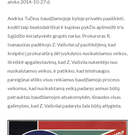
atvko 2014-10-27 d.
Andrius Tučkus baudžiamojoje byloje privalės paaiškinti,
kodėl taip beatodairiškai ir kupinas pykčio apšmeižė tris
Sąjūdžio iniciatyvinės grupės narius. Prokuroras R.
Ivanauskas padėkojo Z. Vaišvilai už pasitikėjimą, kad
kreipėsi į prokuratūrą dėl įvykdytos nusikalstamos veikos,
išreiškė apgailestavimą, kad Z. Vaišvila nukentėjo nuo
nusikalstamos veikos, ir patikino, kad teisėsaugos
pareigūnai atliks visus reikiamus baudžiamojo proceso
veiksmus, kad nusikalstamą veiką padaręs asmuo būtų
patrauktas baudžiamojon atsakomybėn, išnaudos visas
galimybes, kad Z. Vaišvilai padaryta žala būtų atlyginta.