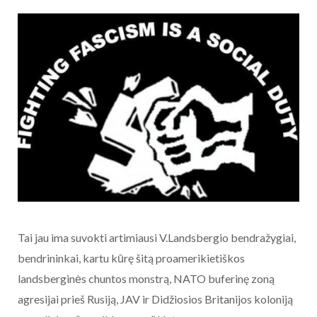
Tai jau ima suvokti artimiausi V.Landsbergio bendražygiai,
bendrininkai, kartu kūrę šitą proamerikietiškos
landsberginės chuntos monstrą, NATO buferinę zoną
agresijai prieš Rusiją, JAV ir Didžiosios Britanijos koloniją