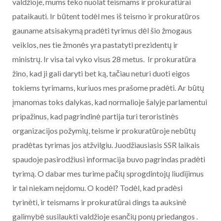
valdžioje, mums teko nuolat teismams ir prokuratūrai
pataikauti. Ir būtent todėl mes iš teismo ir prokuratūros
gauname atsisakymą pradėti tyrimus dėl šio žmogaus
veiklos, nes tie žmonės yra pastatyti prezidentų ir
ministrų. Ir visa tai vyko visus 28 metus. Ir prokuratūra
žino, kad ji gali daryti bet ką, tačiau neturi duoti eigos
tokiems tyrimams, kuriuos mes prašome pradėti. Ar būtų
įmanomas toks dalykas, kad normalioje šalyje parlamentui
pripažinus, kad pagrindinė partija turi teroristinės
organizacijos požymių, teisme ir prokuratūroje nebūtų
pradėtas tyrimas jos atžvilgiu. Juodžiausiasis SSR laikais
spaudoje pasirodžiusi informacija buvo pagrindas pradėti
tyrimą. O dabar mes turime pačių sprogdintojų liudijimus
ir tai niekam neįdomu. O kodėl? Todėl, kad pradėsi
tyrinėti, ir teismams ir prokuratūrai dings ta auksinė
galimybė susilaukti valdžioje esančių ponų priedangos .