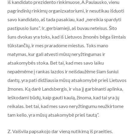
iš kandidato prezidento rinkimuose, A.Paulausko, vienu
pagrindinių rinkimų organizxatoriumi, ir nesutikau išduoti
savo kandidato, aš tada pasakiau, kad „nereikia spardyti
pastipusio šuns“. Ir, gerbiamieji, aš buvau neteisus. Šito
šuns dvokas yra toks, kad iš Lietuvos žmonės bėga šimtais
tūkstančių, ir mes praradome miestus. Toks mano
matymas, kur gali atvesti mūsų neryžtingumas ir
atsakomybės stoka. Bet tai, kad mes savo laiku
nepaėmėme į rankas lazdos ir neišdaužėme šiam šuniui
dantų, yra pati didžiausia mūsų atsakomybė prieš Lietuvos
žmones. Ką darė Landsbergis, ir visa jį garbinanti aplinka,
ieškodami būdų, kaip gauti kaulą, žinoma, kad tai yra jų
reikalas. bet tai, kad mes savo neryžtingumu neužkirtome
tam kelio, yra mūsų atsakomybė prieš tautą”.
Z. Vaišvila papsakojo dar vieną nutikimą iš praeities.