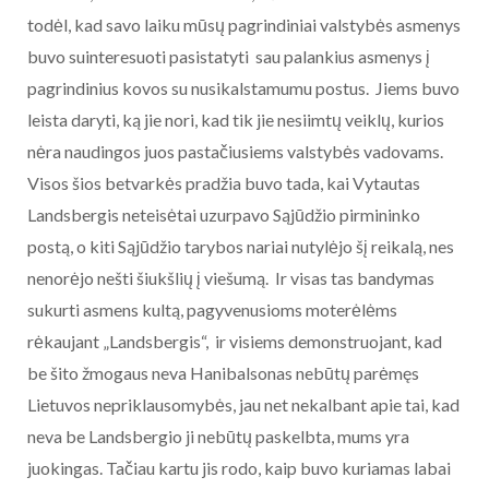
todėl, kad savo laiku mūsų pagrindiniai valstybės asmenys
buvo suinteresuoti pasistatyti sau palankius asmenys į
pagrindinius kovos su nusikalstamumu postus. Jiems buvo
leista daryti, ką jie nori, kad tik jie nesiimtų veiklų, kurios
nėra naudingos juos pastačiusiems valstybės vadovams.
Visos šios betvarkės pradžia buvo tada, kai Vytautas
Landsbergis neteisėtai uzurpavo Sąjūdžio pirmininko
postą, o kiti Sąjūdžio tarybos nariai nutylėjo šį reikalą, nes
nenorėjo nešti šiukšlių į viešumą. Ir visas tas bandymas
sukurti asmens kultą, pagyvenusioms moterėlėms
rėkaujant „Landsbergis“, ir visiems demonstruojant, kad
be šito žmogaus neva Hanibalsonas nebūtų parėmęs
Lietuvos nepriklausomybės, jau net nekalbant apie tai, kad
neva be Landsbergio ji nebūtų paskelbta, mums yra
juokingas. Tačiau kartu jis rodo, kaip buvo kuriamas labai