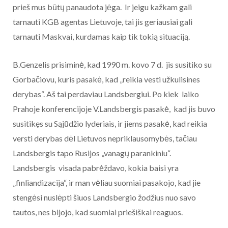
prieš mus būtų panaudota jėga. Ir jeigu kažkam gali
tarnauti KGB agentas Lietuvoje, tai jis geriausiai gali
tarnauti Maskvai, kurdamas kaip tik tokią situaciją.
B.Genzelis prisiminė, kad 1990 m. kovo 7 d. jis susitiko su
Gorbačiovu, kuris pasakė, kad „reikia vesti užkulisines
derybas“. Aš tai perdaviau Landsbergiui. Po kiek laiko
Prahoje konferencijoje V.Landsbergis pasakė, kad jis buvo
susitikęs su Sąjūdžio lyderiais, ir jiems pasakė, kad reikia
versti derybas dėl Lietuvos nepriklausomybės, tačiau
Landsbergis tapo Rusijos „vanagų parankiniu“.
Landsbergis visada pabrėždavo, kokia baisi yra
„finliandizacija“, ir man vėliau suomiai pasakojo, kad jie
stengėsi nuslėpti šiuos Landsbergio žodžius nuo savo
tautos, nes bijojo, kad suomiai priešiškai reaguos.