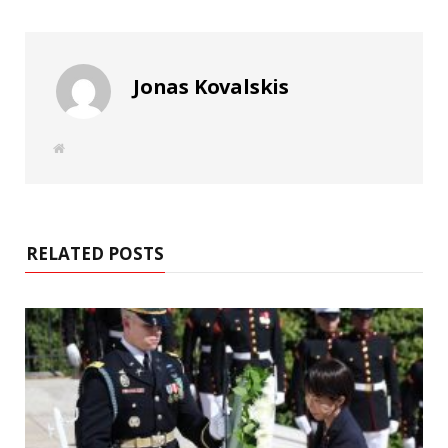
Jonas Kovalskis
W
e
b
s
i
t
e
RELATED POSTS