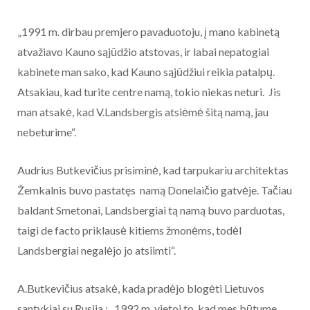
„1991 m. dirbau premjero pavaduotoju, į mano kabinetą
atvažiavo Kauno sąjūdžio atstovas, ir labai nepatogiai
kabinete man sako, kad Kauno sąjūdžiui reikia patalpų.
Atsakiau, kad turite centre namą, tokio niekas neturi. Jis
man atsakė, kad V.Landsbergis atsiėmė šitą namą, jau
nebeturime“.
Audrius Butkevičius prisiminė, kad tarpukariu architektas
Žemkalnis buvo pastatęs namą Donelaičio gatvėje. Tačiau
baldant Smetonai, Landsbergiai tą namą buvo parduotas,
taigi de facto priklausė kitiems žmonėms, todėl
Landsbergiai negalėjo jo atsiimti“.
A.Butkevičius atsakė, kada pradėjo blogėti Lietuvos
santykiai su Rusija : „1992 m. vietoj to, kad mes būtume