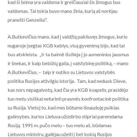
kad ši šeima yra valdoma ir greičiausiai šis žmogus bus
valdomas. Tai tokia buvo mano žinia, kurią aš norėjau
pranešti Genzeliui“.
A.Butkevičius mano, kad į valdžią pakliuvęs žmogus, kurio
nugaroje įsegtas KGB kablys, visą gyvenimą bijo, kad tai
bus atskleista. „Ir ta baimė išsilieja į jo asmeninius jausmus
ir šnekas, ir kaip bebūtų gaila, į valstybinę politiką, – mano
A.Butkevičius, – taip ir nutiko su Lietuvos valstybės
politika Rusijos atžvilgiu istorija. Tam, kad neduok Dieve,
kas nors nepagalvotų, kad čia yra KGB kvapelis, prasidėjo
tuo metu visiškai neturinti prasmės konfrontacinė politika
su Rusija. Vietoj to, kad mes būtume išnaudoję puikias
galimybes, kurios Lietuva užsidirbo stipriai paremdama
Rusiją 1991 m. pučo metu – tuo metu aš, būdamas
Lietuvos ministru, galėjau užeiti į bet kokią Rusijos