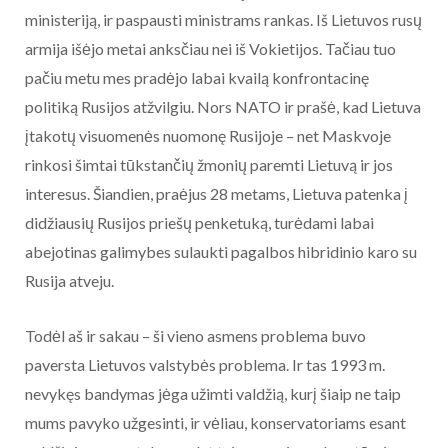
ministeriją, ir paspausti ministrams rankas. Iš Lietuvos rusų
armija išėjo metai anksčiau nei iš Vokietijos. Tačiau tuo
pačiu metu mes pradėjo labai kvailą konfrontacinę
politiką Rusijos atžvilgiu. Nors NATO ir prašė, kad Lietuva
įtakotų visuomenės nuomonę Rusijoje – net Maskvoje
rinkosi šimtai tūkstančių žmonių paremti Lietuvą ir jos
interesus. Šiandien, praėjus 28 metams, Lietuva patenka į
didžiausių Rusijos priešų penketuką, turėdami labai
abejotinas galimybes sulaukti pagalbos hibridinio karo su
Rusija atveju.
Todėl aš ir sakau – ši vieno asmens problema buvo
paversta Lietuvos valstybės problema. Ir tas 1993 m.
nevykęs bandymas jėga užimti valdžią, kurį šiaip ne taip
mums pavyko užgesinti, ir vėliau, konservatoriams esant