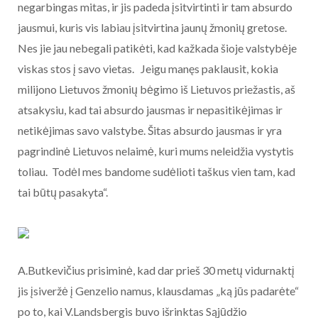
negarbingas mitas, ir jis padeda įsitvirtinti ir tam absurdo
jausmui, kuris vis labiau įsitvirtina jaunų žmonių gretose.
Nes jie jau nebegali patikėti, kad kažkada šioje valstybėje
viskas stos į savo vietas. Jeigu manęs paklausit, kokia
milijono Lietuvos žmonių bėgimo iš Lietuvos priežastis, aš
atsakysiu, kad tai absurdo jausmas ir nepasitikėjimas ir
netikėjimas savo valstybe. Šitas absurdo jausmas ir yra
pagrindinė Lietuvos nelaimė, kuri mums neleidžia vystytis
toliau. Todėl mes bandome sudėlioti taškus vien tam, kad
tai būtų pasakyta“.
A.Butkevičius prisiminė, kad dar prieš 30 metų vidurnaktį
jis įsiveržė į Genzelio namus, klausdamas „ką jūs padarėte“
po to, kai V.Landsbergis buvo išrinktas Sąjūdžio