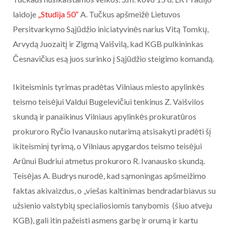
laidoje
„Studija 50“
A. Tučkus apšmeižė Lietuvos
Persitvarkymo Sąjūdžio iniciatyvinės narius Vitą Tomkų,
Arvydą Juozaitį ir Zigmą Vaišvilą, kad KGB pulkininkas
Česnavičius esą juos surinko į Sąjūdžio steigimo komandą.
Ikiteisminis tyrimas pradėtas Vilniaus miesto apylinkės
teismo teisėjui Valdui Bugelevičiui tenkinus Z. Vaišvilos
skundą ir panaikinus Vilniaus apylinkės prokuratūros
prokuroro Ryčio Ivanausko nutarimą atsisakyti pradėti šį
ikiteisminį tyrimą, o Vilniaus apygardos teismo teisėjui
Arūnui Budriui atmetus prokuroro R. Ivanausko skundą.
Teisėjas A. Budrys nurodė, kad sąmoningas apšmeižimo
faktas akivaizdus, o „viešas kaltinimas bendradarbiavus su
užsienio valstybių specialiosiomis tanybomis (šiuo atveju
KGB), gali itin pažeisti asmens garbę ir orumą ir kartu