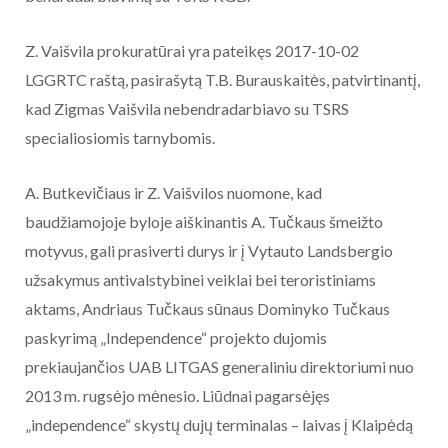
Z. Vaišvila prokuratūrai yra pateikęs 2017-10-02
LGGRTC raštą, pasirašytą T.B. Burauskaitės, patvirtinantį,
kad Zigmas Vaišvila nebendradarbiavo su TSRS
specialiosiomis tarnybomis.
A. Butkevičiaus ir Z. Vaišvilos nuomone, kad
baudžiamojoje byloje aiškinantis A. Tučkaus šmeižto
motyvus, gali prasiverti durys ir į Vytauto Landsbergio
užsakymus antivalstybinei veiklai bei teroristiniams
aktams, Andriaus Tučkaus sūnaus Dominyko Tučkaus
paskyrimą „Independence“ projekto dujomis
prekiaujančios UAB LITGAS generaliniu direktoriumi nuo
2013 m. rugsėjo mėnesio. Liūdnai pagarsėjęs
„independence“ skystų dujų terminalas – laivas į Klaipėdą