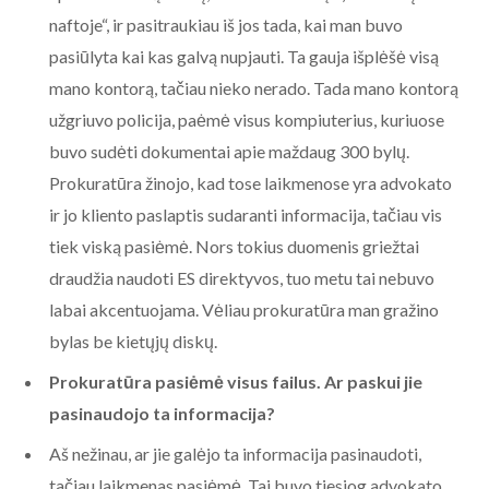
naftoje“, ir pasitraukiau iš jos tada, kai man buvo
pasiūlyta kai kas galvą nupjauti. Ta gauja išplėšė visą
mano kontorą, tačiau nieko nerado. Tada mano kontorą
užgriuvo policija, paėmė visus kompiuterius, kuriuose
buvo sudėti dokumentai apie maždaug 300 bylų.
Prokuratūra žinojo, kad tose laikmenose yra advokato
ir jo kliento paslaptis sudaranti informacija, tačiau vis
tiek viską pasiėmė. Nors tokius duomenis griežtai
draudžia naudoti ES direktyvos, tuo metu tai nebuvo
labai akcentuojama. Vėliau prokuratūra man gražino
bylas be kietųjų diskų.
Prokuratūra pasiėmė visus failus. Ar paskui jie
pasinaudojo ta informacija?
Aš nežinau, ar jie galėjo ta informacija pasinaudoti,
tačiau laikmenas pasiėmė. Tai buvo tiesiog advokato