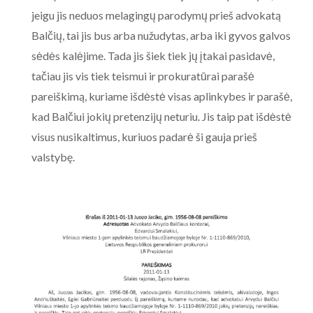
jeigu jis neduos melagingų parodymų prieš advokatą
Balčių, tai jis bus arba nužudytas, arba iki gyvos galvos
sėdės kalėjime. Tada jis šiek tiek jų įtakai pasidavė,
tačiau jis vis tiek teismui ir prokuratūrai parašė
pareiškimą, kuriame išdėstė visas aplinkybes ir parašė,
kad Balčiui jokių pretenzijų neturiu. Jis taip pat išdėstė
visus nusikaltimus, kuriuos padarė ši gauja prieš
valstybę.