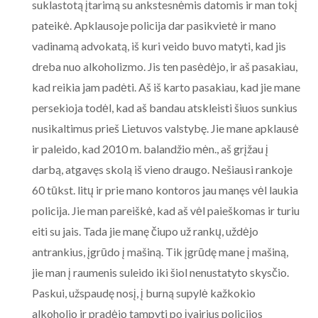
suklastotą įtarimą su ankstesnėmis datomis ir man tokį
pateikė. Apklausoje policija dar pasikvietė ir mano
vadinamą advokatą, iš kuri veido buvo matyti, kad jis
dreba nuo alkoholizmo. Jis ten pasėdėjo, ir aš pasakiau,
kad reikia jam padėti. Aš iš karto pasakiau, kad jie mane
persekioja todėl, kad aš bandau atskleisti šiuos sunkius
nusikaltimus prieš Lietuvos valstybę. Jie mane apklausė
ir paleido, kad 2010 m. balandžio mėn., aš grįžau į
darbą, atgavęs skolą iš vieno draugo. Nešiausi rankoje
60 tūkst. litų ir prie mano kontoros jau manęs vėl laukia
policija. Jie man pareiškė, kad aš vėl paieškomas ir turiu
eiti su jais. Tada jie manę čiupo už rankų, uždėjo
antrankius, įgrūdo į mašiną. Tik įgrūdę mane į mašiną,
jie man į raumenis suleido iki šiol nenustatyto skysčio.
Paskui, užspaudę nosį, į burną supylė kažkokio
alkoholio ir pradėjo tampyti po įvairius policijos