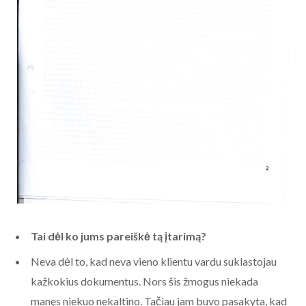
Tai dėl ko jums pareiškė tą įtarimą?
Neva dėl to, kad neva vieno klientu vardu suklastojau
kažkokius dokumentus. Nors šis žmogus niekada
manęs niekuo nekaltino. Tačiau jam buvo pasakyta, kad