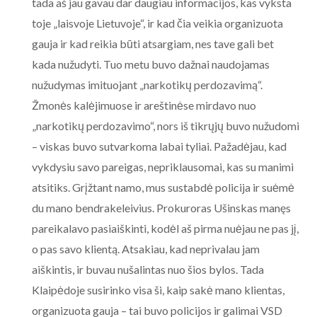
tada aš jau gavau dar daugiau informacijos, kas vyksta
toje „laisvoje Lietuvoje“, ir kad čia veikia organizuota
gauja ir kad reikia būti atsargiam, nes tave gali bet
kada nužudyti. Tuo metu buvo dažnai naudojamas
nužudymas imituojant „narkotikų perdozavimą“.
Žmonės kalėjimuose ir areštinėse mirdavo nuo
„narkotikų perdozavimo“, nors iš tikrųjų buvo nužudomi
– viskas buvo sutvarkoma labai tyliai. Pažadėjau, kad
vykdysiu savo pareigas, nepriklausomai, kas su manimi
atsitiks. Grįžtant namo, mus sustabdė policija ir suėmė
du mano bendrakeleivius. Prokuroras Ušinskas manęs
pareikalavo pasiaiškinti, kodėl aš pirma nuėjau ne pas jį,
o pas savo klientą. Atsakiau, kad neprivalau jam
aiškintis, ir buvau nušalintas nuo šios bylos. Tada
Klaipėdoje susirinko visa ši, kaip sakė mano klientas,
organizuota gauja – tai buvo policijos ir galimai VSD