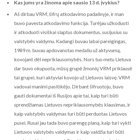
Kas jums yra žinoma apie sausio 13 d. įvykius?
Aš dirbau VRM, šifrų atkodavimo padalinyje, ir man
buvo pavesta atkodavimo funkcija. Turėjau užkoduoti
ir atkoduoti visiškai slaptus dokumentus, susijusius su
valstybės valdymu. Kadangi buvau labai pareigingas,
1989 m. buvau apdovanotas medaliu už aktyvumą,
kovojant dėl nepriklausomybės. Nors tuo metu Lietuva
dar buvo okupuota, mūsų grupė žmonių VRM priklausė
tai grupei, kuri aktyviai kovojo už Lietuvos laisvę. VRM
vadovai manimi pasitikėjo. Dirbant šifruotoju, buvo
gauti dokumentai iš Rusijos apie tai, kaip turi būti
sprendžiamas Lietuvos nepriklausomybės klausimas, ir
kaip valstybės valdymas turi būti perduotas Lietuvos
pusei. Rusai jau tada buvo parengę planą, kaip turi vykti
Lietuvos valstybės valdymas ir kaip valdžia turi būti