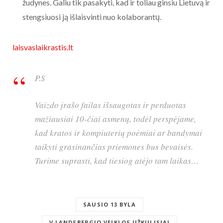
žudynes. Galiu tik pasakyti, kad ir toliau ginsiu Lietuvą ir
stengsiuosi ją išlaisvinti nuo kolaborantų.
laisvaslaikrastis.lt
P.S
Vaizdo įrašo failas išsaugotas ir perduotas
mažiausiai 10-čiai asmenų, todėl perspėjame,
kad kratos ir kompiuterių poėmiai ar bandymai
taikyti grasinančias priemones bus bevaisės.
Turime suprasti, kad tiesiog atėjo tam laikas…
SAUSIO 13 BYLA
V.LANDSBERGIO VEIKLOS UŽKULISIAI