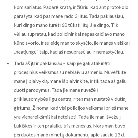
komisariatus. Padarė kratą, ir žiūriu, kad ant protokolo
parašyta, kad pas mane rado 3 litus. Tada paklausiau,
kuri dingo mano turėti 60 tūkst. litų. Jie dingo. Tik
vėliau supratau, kad policininkai nepaskaičiavo mano
kūno svorio, ir suleidę man to skysčio, jie manęs visiškai
„neatjungė“ taip, kad aš nesuprasčiau ir nemastyčiau.
Tada aš jų ir paklausiau – kaip jie gali atlikinėti
procesinius veiksmus su neblaiviu asmeniu. Nuvežkite
mane į blaivyklą, mane išblaivinkite, ir tik tada aš galiu
duoti parodymus. Tada jie mane nuvežė į
priklausomybės ligų centrą ir ten man nustatė vidutinį
girtumą. Žinoma, kad visi policijos veiksmai prieš mane
yra vienareikšmiškai neteisėti. Tada jie man išvežė į
Lukiškes ir ten pralaikė tris mėnesius. Nors man buvo
perduotos mano minėtų dokumentų apie sausio 13 d.