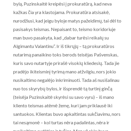
bylą, Puzinskaitė kreipėsi į prokuratūrą, kad neva
kažkas čia yra klastojama. Prokuratūra atsisakė,
nurodžiusi, kad jeigu byloje matys pažeidimų, tai dėl to
pasisakys teismas. Nepaisant to, teismo koridoriuje
man buvo pasakyta, kad „dabar turėsi reikalų su
Algimantu Valantinu“. Ir iš tikrųjų – tą prokuratūros
nutarimą panaikino toks berods teisėjas Pašvenskas,
kuris savo nutartyje prirašė visokių kliedesių. Tada jie
pradėjo ikiteisminį tyrimą mano atžvilgiu, nors jokio
nusikaltimo negalėjo inkriminuoti. Tada aš nusišalinau
nuo tos skyrybų bylos, ir išsprendė tą turtinį ginčą
(teisėja Puzinskaitė skyrėsi su savo vyru) – iš mano
kliento teismas atėmė žemę, kuri jam priklausė iki
santuokos. Klientas buvo apkaltintas sukčiavimu, nors
tai nesąmonė – kol turtas nėra padalintas, nėra ir
nusikaltimo sudėties ir tyčios. Man už akių buvo