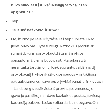
buvo sukviesti į Aukščiausiąją tarybą ir ten
apginkluoti?
Taip.
Jie laukė kažkokio šturmo?
Ne, šturmo jie nelaukė, tačiau aš taip supratau, kad
jiems buvo pasiūlyta surengti kažkokius įvykius ar
sumaištį, kuris išprovokuotų šturmą ir jėgos
panaudojimą. Jiems buvo pasiūlyta sukurstyti
nesantaiką tarp žmonių. Kiek suprantu, valdžia iš tų
provokacijų tikėjosi kažkokios naudos – jie tikėjosi
patraukti žmones į savo pusę. Įvykiai panašiai ir klostėsi
– Landsbergis susikvietė iš provincijos žmones, jie
įgavo jo pasitikėjimą, davė kažkokios postus, jie vieną
kadenciją pabuvo, tačiau vėliau darbo nebegavo. O ir