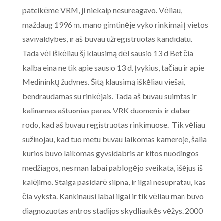
pateikėme VRM, ji niekaip nesureagavo. Vėliau,
maždaug 1996 m. mano gimtinėje vyko rinkimai į vietos
savivaldybes, ir aš buvau užregistruotas kandidatu.
Tada vėl iškėliau šį klausimą dėl sausio 13 d Bet čia
kalba eina ne tik apie sausio 13 d. įvykius, tačiau ir apie
Medininkų žudynes. Šitą klausimą iškėliau viešai,
bendraudamas su rinkėjais. Tada aš buvau suimtas ir
kalinamas aštuonias paras. VRK duomenis ir dabar
rodo, kad aš buvau registruotas rinkimuose. Tik vėliau
sužinojau, kad tuo metu buvau laikomas kameroje, šalia
kurios buvo laikomas gyvsidabris ar kitos nuodingos
medžiagos, nes man labai pablogėjo sveikata, išėjus iš
kalėjimo. Staiga pasidarė silpna, ir ilgai nesupratau, kas
čia vyksta. Kankinausi labai ilgai ir tik vėliau man buvo
diagnozuotas antros stadijos skydliaukės vėžys. 2000