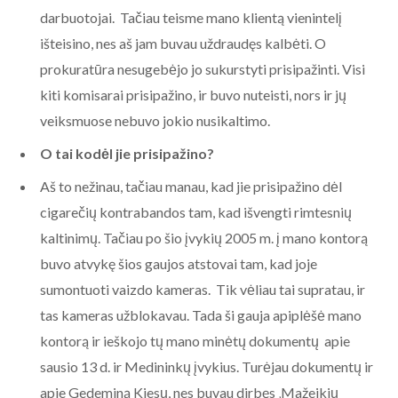
darbuotojai. Tačiau teisme mano klientą vienintelį
išteisino, nes aš jam buvau uždraudęs kalbėti. O
prokuratūra nesugebėjo jo sukurstyti prisipažinti. Visi
kiti komisarai prisipažino, ir buvo nuteisti, nors ir jų
veiksmuose nebuvo jokio nusikaltimo.
O tai kodėl jie prisipažino?
Aš to nežinau, tačiau manau, kad jie prisipažino dėl
cigarečių kontrabandos tam, kad išvengti rimtesnių
kaltinimų. Tačiau po šio įvykių 2005 m. į mano kontorą
buvo atvykę šios gaujos atstovai tam, kad joje
sumontuoti vaizdo kameras. Tik vėliau tai supratau, ir
tas kameras užblokavau. Tada ši gauja apiplėšė mano
kontorą ir ieškojo tų mano minėtų dokumentų apie
sausio 13 d. ir Medininkų įvykius. Turėjau dokumentų ir
apie Gedeminą Kiesų, nes buvau dirbęs ‚Mažeikių