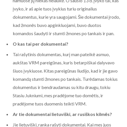
namuose jų niekas nelaukė. O sausio 13 d. įvyko tai, kas
įvyko, ir aš apie tuos įvykius turiu originalius
dokumentus, kurie yra saugojami. Šie dokumentai įrodo,
kad žmonės buvo apginkluojami, buvo duotos
komandos šaudyti ir stumti žmones po tankais ir pan.
O kas tai per dokumentai?
Tai rašytinis dokumentas, kurį man pateikė asmuo,
aukštas VRM pareigūnas, kuris betarpiškai dalyvavo
šiuos įvykiuose. Kitas pareigūnas liudijo, kad ir jie gavo
komandą stumti žmones po tankais. Turėdamas tokius
dokumentus ir bendraudamas su kitu draugu, tokiu
Stasiu Jukniumi, mes pradėjome tuo domėtis, ir
pradėjome tuos duomenis teikti VRM.
Ar tie dokumentai lietuviški, ar rusiškos kilmės?
Jie lietuviški, ranka rašyti dokumentai. Kai mes juos