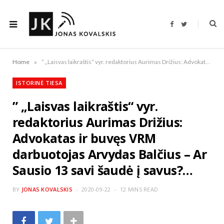
F
T
a
w
c
i
e
t
b
t
o
e
»
Home
” „Laisvas laikraštis“ vyr. redaktorius Aurimas Drižius: Advokatas ir buvęs VRM darbuotojas Arvydas Balčius – Ar Sausio 13 savi šaudė į savus?…
o
r
k
ISTORINĖ TIESA
” „Laisvas laikraštis“ vyr.
redaktorius Aurimas Drižius:
Advokatas ir buvęs VRM
darbuotojas Arvydas Balčius – Ar
Sausio 13 savi šaudė į savus?…
BY
JONAS KOVALSKIS
2020-09-22
12 MINS READ