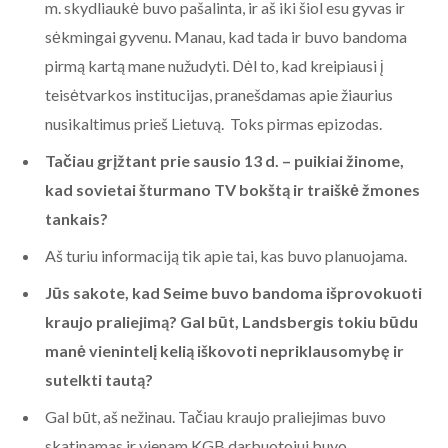
m. skydliaukė buvo pašalinta, ir aš iki šiol esu gyvas ir
sėkmingai gyvenu. Manau, kad tada ir buvo bandoma
pirmą kartą mane nužudyti. Dėl to, kad kreipiausi į
teisėtvarkos institucijas, pranešdamas apie žiaurius
nusikaltimus prieš Lietuvą. Toks pirmas epizodas.
Tačiau grįžtant prie sausio 13 d. – puikiai žinome,
kad sovietai šturmano TV bokštą ir traiškė žmones
tankais?
Aš turiu informaciją tik apie tai, kas buvo planuojama.
Jūs sakote, kad Seime buvo bandoma išprovokuoti
kraujo praliejimą? Gal būt, Landsbergis tokiu būdu
manė vienintelį kelią iškovoti nepriklausomybę ir
sutelkti tautą?
Gal būt, aš nežinau. Tačiau kraujo praliejimas buvo
skatinamas ir vienam KGB darbuotojui buvo