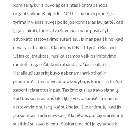
komisarą, kuris buvo apkaltintas kontrabandos
organizavimu. Klaipėdos ONTT jau buvo pradėjęs
tyrimą ir vienas buvęs policijos komisaras jau jautė, kad
jį gali suimti, todėl atvažiavo pas mane pasirašyti
advokato atstovavimo sutarties. Jis man paaiškino, kad
neva yra įtrauktas Klaipėdos ONTT tyrėjo Ruslano
Ušinsko įtrauktas į nusikalstamos veiklos imitavimo
modelį – cigarečių kontrabandą, tačiau realiai į
Karaliaučiaus sritį buvo gabenami narkotikai ir
prostitutės. Jam buvo duota sodyba, iš kurios jis turėjo
gabenti cigaretes ir pan. Tas žmogus jau gavo signalų,
kad bus suimtas, ir iš tikrųjų – vos pasirašė su manimi
atstovavimo sutartį, kai sužinojau iš jo artimųjų, kad jis
jau suimtas. Tada nuvykau į Klaipėdos policijos areštinę
susitikti su savo klientu. Susitarėme dėl jo gynybos ir