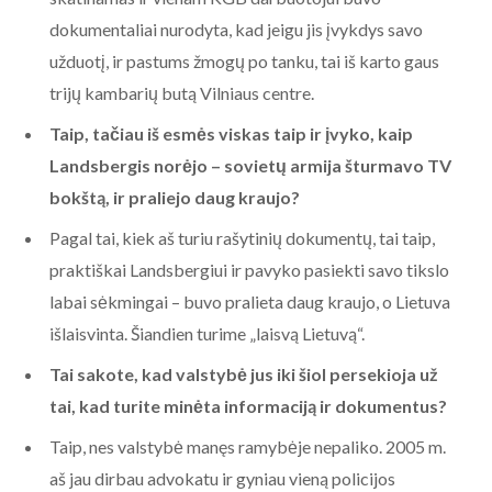
dokumentaliai nurodyta, kad jeigu jis įvykdys savo
užduotį, ir pastums žmogų po tanku, tai iš karto gaus
trijų kambarių butą Vilniaus centre.
Taip, tačiau iš esmės viskas taip ir įvyko, kaip
Landsbergis norėjo – sovietų armija šturmavo TV
bokštą, ir praliejo daug kraujo?
Pagal tai, kiek aš turiu rašytinių dokumentų, tai taip,
praktiškai Landsbergiui ir pavyko pasiekti savo tikslo
labai sėkmingai – buvo pralieta daug kraujo, o Lietuva
išlaisvinta. Šiandien turime „laisvą Lietuvą“.
Tai sakote, kad valstybė jus iki šiol persekioja už
tai, kad turite minėta informaciją ir dokumentus?
Taip, nes valstybė manęs ramybėje nepaliko. 2005 m.
aš jau dirbau advokatu ir gyniau vieną policijos