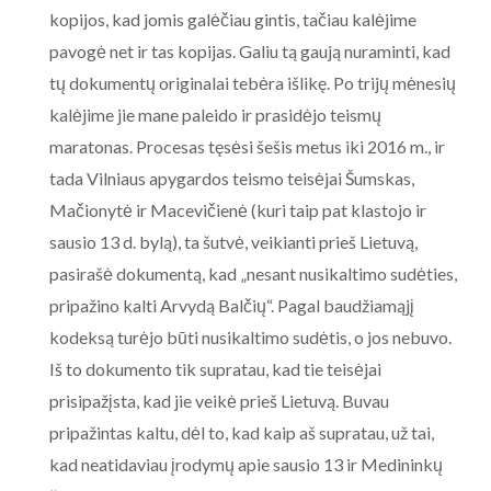
kopijos, kad jomis galėčiau gintis, tačiau kalėjime
pavogė net ir tas kopijas. Galiu tą gaują nuraminti, kad
tų dokumentų originalai tebėra išlikę. Po trijų mėnesių
kalėjime jie mane paleido ir prasidėjo teismų
maratonas. Procesas tęsėsi šešis metus iki 2016 m., ir
tada Vilniaus apygardos teismo teisėjai Šumskas,
Mačionytė ir Macevičienė (kuri taip pat klastojo ir
sausio 13 d. bylą), ta šutvė, veikianti prieš Lietuvą,
pasirašė dokumentą, kad „nesant nusikaltimo sudėties,
pripažino kalti Arvydą Balčių“. Pagal baudžiamąjį
kodeksą turėjo būti nusikaltimo sudėtis, o jos nebuvo.
Iš to dokumento tik supratau, kad tie teisėjai
prisipažįsta, kad jie veikė prieš Lietuvą. Buvau
pripažintas kaltu, dėl to, kad kaip aš supratau, už tai,
kad neatidaviau įrodymų apie sausio 13 ir Medininkų