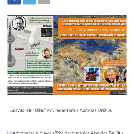
„Laisvas laikraštis“ vyr. redaktorius Aurimas Drižius
Advokatas ir buvęs VRM darbuotojas Arvydas Balčius