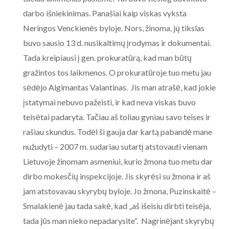
darbo išniekinimas. Panašiai kaip viskas vyksta
Neringos Venckienės byloje. Nors, žinoma, jų tikslas
buvo sausio 13 d. nusikaltimų įrodymas ir dokumentai.
Tada kreipiausi į gen. prokuratūrą, kad man būtų
gražintos tos laikmenos. O prokuratūroje tuo metu jau
sėdėjo Algimantas Valantinas. Jis man atrašė, kad jokie
įstatymai nebuvo pažeisti, ir kad neva viskas buvo
teisėtai padaryta. Tačiau aš toliau gyniau savo teises ir
rašiau skundus. Todėl ši gauja dar kartą pabandė mane
nužudyti – 2007 m. sudariau sutartį atstovauti vienam
Lietuvoje žinomam asmeniui, kurio žmona tuo metu dar
dirbo mokesčių inspekcijoje. Jis skyrėsi su žmona ir aš
jam atstovavau skyrybų byloje. Jo žmona, Puzinskaitė –
Smalakienė jau tada sakė, kad „aš išeisiu dirbti teisėja,
tada jūs man nieko nepadarysite“. Nagrinėjant skyrybų