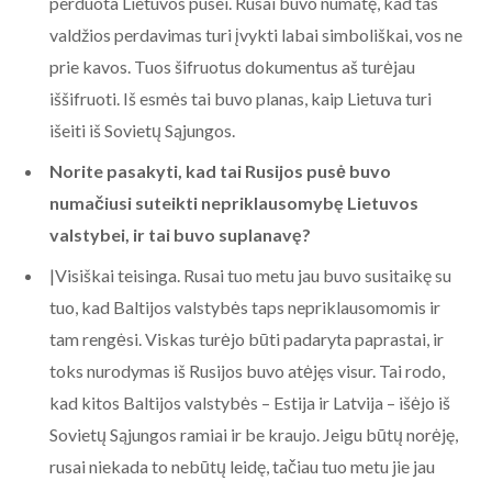
perduota Lietuvos pusei. Rusai buvo numatę, kad tas
valdžios perdavimas turi įvykti labai simboliškai, vos ne
prie kavos. Tuos šifruotus dokumentus aš turėjau
iššifruoti. Iš esmės tai buvo planas, kaip Lietuva turi
išeiti iš Sovietų Sąjungos.
Norite pasakyti, kad tai Rusijos pusė buvo
numačiusi suteikti nepriklausomybę Lietuvos
valstybei, ir tai buvo suplanavę?
|Visiškai teisinga. Rusai tuo metu jau buvo susitaikę su
tuo, kad Baltijos valstybės taps nepriklausomomis ir
tam rengėsi. Viskas turėjo būti padaryta paprastai, ir
toks nurodymas iš Rusijos buvo atėjęs visur. Tai rodo,
kad kitos Baltijos valstybės – Estija ir Latvija – išėjo iš
Sovietų Sąjungos ramiai ir be kraujo. Jeigu būtų norėję,
rusai niekada to nebūtų leidę, tačiau tuo metu jie jau