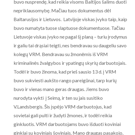
buvo nusprendę, kad reikia visoms Baltijos šalims duoti
nepriklausomybę. Mačiau tuos dokumentus dėl
Baltarusijos ir Lietuvos. Latvijoje viskas įvyko taip, kaip
buvo numatyta tuose slaptuose dokumentuose. Tačiau
Lietuvoje viskas įvyko ne pagal šį planą – turiu įrodymus
ir galiu tai drąsiai teigti, nes bendravau su daugeliu savo
kolegų VRM. Bendravau su žmonėmis iš VRM
kriminalinės žvalgybos ir ypatingų skyrių darbuotojais.
Todėl ir buvo žinoma, kad prieš sausio 13 d. į VRM
buvo sukviesti aukšto rango pareigūnai, tarp kurių
buvo ir vienas mano geras draugas. Jiems buvo
nurodyta vykti į Seimą, ir ten su jais susitiko
V.Landsbergis. Šis įspėjo VRM darbuotojus, kad
sovietai gali pulti ir žudyti žmones, ir todėl reikia
ginkluotis. VRM darbuotojams buvo išduoti koviniai
ginklai su koviniais šoviniais. Mano draugas pasakojo,