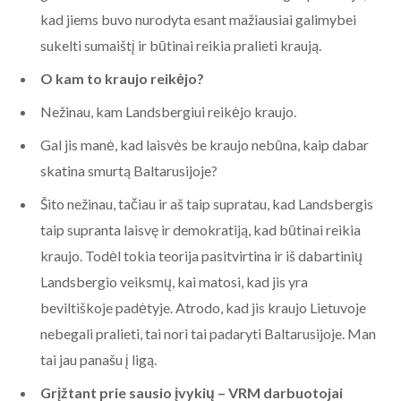
kad jiems buvo nurodyta esant mažiausiai galimybei
sukelti sumaištį ir būtinai reikia pralieti kraują.
O kam to kraujo reikėjo?
Nežinau, kam Landsbergiui reikėjo kraujo.
Gal jis manė, kad laisvės be kraujo nebūna, kaip dabar
skatina smurtą Baltarusijoje?
Šito nežinau, tačiau ir aš taip supratau, kad Landsbergis
taip supranta laisvę ir demokratiją, kad būtinai reikia
kraujo. Todėl tokia teorija pasitvirtina ir iš dabartinių
Landsbergio veiksmų, kai matosi, kad jis yra
beviltiškoje padėtyje. Atrodo, kad jis kraujo Lietuvoje
nebegali pralieti, tai nori tai padaryti Baltarusijoje. Man
tai jau panašu į ligą.
Grįžtant prie sausio įvykių – VRM darbuotojai