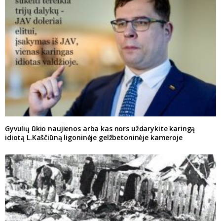
Gyvulių ūkio naujienos arba kas nors uždarykite karingą
idiotą L.Kaščiūną ligoninėje gelžbetoninėje kameroje