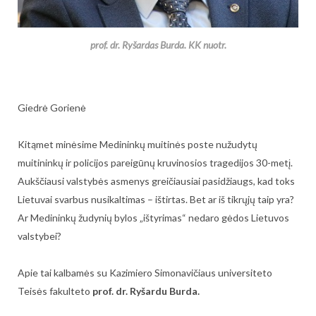
prof. dr. Ryšardas Burda. KK nuotr.
Giedrė Gorienė
Kitąmet minėsime Medininkų muitinės poste nužudytų
muitininkų ir policijos pareigūnų kruvinosios tragedijos 30-metį.
Aukščiausi valstybės asmenys greičiausiai pasidžiaugs, kad toks
Lietuvai svarbus nusikaltimas – ištirtas. Bet ar iš tikrųjų taip yra?
Ar Medininkų žudynių bylos „ištyrimas“ nedaro gėdos Lietuvos
valstybei?
Apie tai kalbamės su Kazimiero Simonavičiaus universiteto
Teisės fakulteto
prof. dr. Ryšardu Burda.