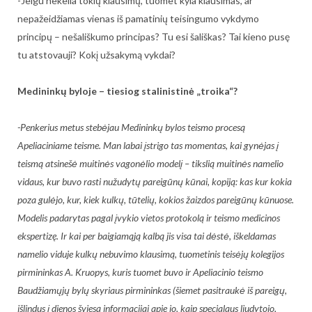
-Jeigu nekelia tokių klausimų, tuomet kyla klausimas, ar
nepažeidžiamas vienas iš pamatinių teisingumo vykdymo
principų – nešališkumo principas? Tu esi šališkas? Tai kieno pusę
tu atstovauji? Kokį užsakymą vykdai?
Medininkų byloje – tiesiog stalinistinė „troika“?
-Penkerius metus stebėjau Medininkų bylos teismo procesą
Apeliaciniame teisme. Man labai įstrigo tas momentas, kai gynėjas į
teismą atsinešė muitinės vagonėlio modelį – tikslią muitinės namelio
vidaus, kur buvo rasti nužudytų pareigūnų kūnai, kopiją: kas kur kokia
poza gulėjo, kur, kiek kulkų, tūtelių, kokios žaizdos pareigūnų kūnuose.
Modelis padarytas pagal įvykio vietos protokolą ir teismo medicinos
ekspertizę. Ir kai per baigiamąją kalbą jis visa tai dėstė, iškeldamas
namelio viduje kulkų nebuvimo klausimą, tuometinis teisėjų kolegijos
pirmininkas A. Kruopys, kuris tuomet buvo ir Apeliacinio teismo
Baudžiamųjų bylų skyriaus pirmininkas (šiemet pasitraukė iš pareigų,
išlindus į dienos šviesą informacijai apie jo, kaip specialaus liudytojo,