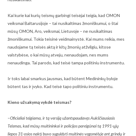
Kai kurie kai kurių teismų garbingi teisėjai teigia, kad OMON
veiksmai Baltarusijoje – tai nusikaltimas žmoniškumui, o štai
mūsų OMON, Aro, veiksmai, Lietuvoje – ne nusikaltimas
žmoniškumui. Tokia teisinė veidmainystė. Kai mums reikia, mes
naudojame tą teisės aktą ir kitų žmonių atžvilgiu, kitose
valstybėse, o kai mūsų atveju, nenaudojam, nes mums
nenaudinga. Tai parodo, kad teisė tampa politiniu instrumentu.
Ir toks labai smarkus jausmas, kad būtent Medininkų byloje
būtent tas ir įvyko. Kad teisė tapo politiniu instrumentu.
Kieno užsakymą vykdė teismas?
–
Oficialiai teigiama, ir tą versiją užantspaudavęs Aukščiausiasis
Teismas, kad mūsų muitininkai ir policijos pareigūnai tą 1991-ųjų
liepos 31-osios naktį buvo suguldyti muitinės vagonėlyje ant grindų ir