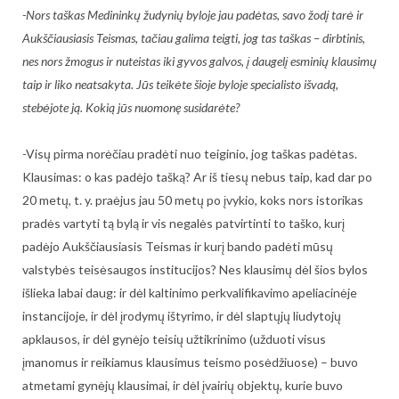
-Nors taškas Medininkų žudynių byloje jau padėtas, savo žodį tarė ir
Aukščiausiasis Teismas, tačiau galima teigti, jog tas taškas – dirbtinis,
nes nors žmogus ir nuteistas iki gyvos galvos, į daugelį esminių klausimų
taip ir liko neatsakyta. Jūs teikėte šioje byloje specialisto išvadą,
stebėjote ją. Kokią jūs nuomonę susidarėte?
-Visų pirma norėčiau pradėti nuo teiginio, jog taškas padėtas.
Klausimas: o kas padėjo tašką? Ar iš tiesų nebus taip, kad dar po
20 metų, t. y. praėjus jau 50 metų po įvykio, koks nors istorikas
pradės vartyti tą bylą ir vis negalės patvirtinti to taško, kurį
padėjo Aukščiausiasis Teismas ir kurį bando padėti mūsų
valstybės teisėsaugos institucijos? Nes klausimų dėl šios bylos
išlieka labai daug: ir dėl kaltinimo perkvalifikavimo apeliacinėje
instancijoje, ir dėl įrodymų ištyrimo, ir dėl slaptųjų liudytojų
apklausos, ir dėl gynėjo teisių užtikrinimo (užduoti visus
įmanomus ir reikiamus klausimus teismo posėdžiuose) – buvo
atmetami gynėjų klausimai, ir dėl įvairių objektų, kurie buvo