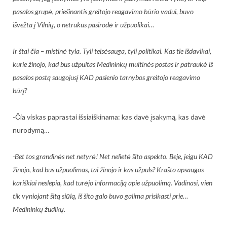
pasalos grupė, priešinantis greitojo reagavimo būrio vadui, buvo
išvežta į Vilnių, o netrukus pasirodė ir užpuolikai…
Ir štai čia – mistinė tyla. Tyli teisėsauga, tyli politikai. Kas tie išdavikai,
kurie žinojo, kad bus užpultas Medininkų muitinės postas ir patraukė iš
pasalos postą saugojusį KAD pasienio tarnybos greitojo reagavimo
būrį?
-Čia viskas paprastai išsiaiškinama: kas davė įsakymą, kas davė
nurodymą…
-Bet tos grandinės net netyrė! Net nelietė šito aspekto. Beje, jeigu KAD
žinojo, kad bus užpuolimas, tai žinojo ir kas užpuls? Krašto apsaugos
kariškiai neslepia, kad turėjo informaciją apie užpuolimą. Vadinasi, vien
tik vyniojant šitą siūlą, iš šito galo buvo galima prisikasti prie…
Medininkų žudikų.