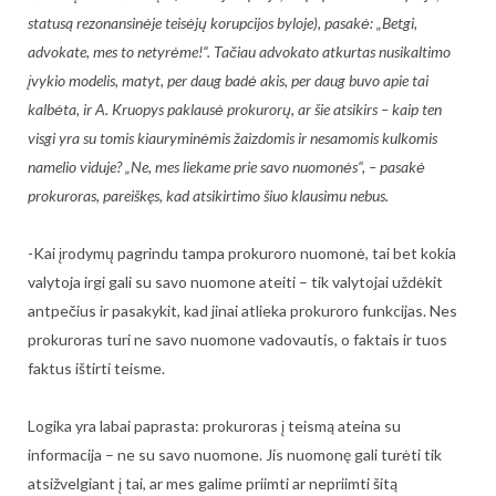
statusą rezonansinėje teisėjų korupcijos byloje), pasakė: „Betgi,
advokate, mes to netyrėme!“. Tačiau advokato atkurtas nusikaltimo
įvykio modelis, matyt, per daug badė akis, per daug buvo apie tai
kalbėta, ir A. Kruopys paklausė prokurorų, ar šie atsikirs – kaip ten
visgi yra su tomis kiauryminėmis žaizdomis ir nesamomis kulkomis
namelio viduje? „Ne, mes liekame prie savo nuomonės“, – pasakė
prokuroras, pareiškęs, kad atsikirtimo šiuo klausimu nebus.
-Kai įrodymų pagrindu tampa prokuroro nuomonė, tai bet kokia
valytoja irgi gali su savo nuomone ateiti – tik valytojai uždėkit
antpečius ir pasakykit, kad jinai atlieka prokuroro funkcijas. Nes
prokuroras turi ne savo nuomone vadovautis, o faktais ir tuos
faktus ištirti teisme.
Logika yra labai paprasta: prokuroras į teismą ateina su
informacija – ne su savo nuomone. Jis nuomonę gali turėti tik
atsižvelgiant į tai, ar mes galime priimti ar nepriimti šitą