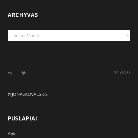
ARCHYVAS
Archyvas
57 YEARS
@JONASKOVALSKIS
PUSLAPIAI
Apie