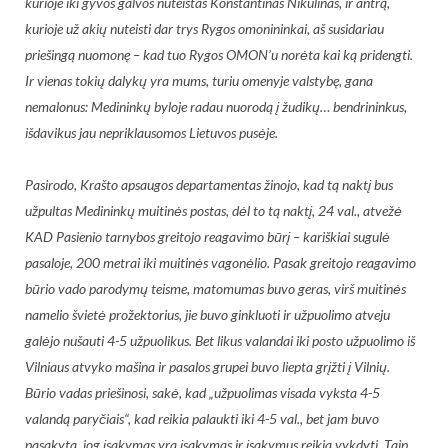
kurioje iki gyvos galvos nuteistas Konstantinas Nikulinas, ir antrą,
kurioje už akių nuteisti dar trys Rygos omonininkai, aš susidariau
priešingą nuomonę – kad tuo Rygos OMON’u norėta kai ką pridengti.
Ir vienas tokių dalykų yra mums, turiu omenyje valstybę, gana
nemalonus: Medininkų byloje radau nuorodą į žudikų… bendrininkus,
išdavikus jau nepriklausomos Lietuvos pusėje.
Pasirodo, Krašto apsaugos departamentas žinojo, kad tą naktį bus
užpultas Medininkų muitinės postas, dėl to tą naktį, 24 val., atvežė
KAD Pasienio tarnybos greitojo reagavimo būrį – kariškiai sugulė
pasaloje, 200 metrai iki muitinės vagonėlio. Pasak greitojo reagavimo
būrio vado parodymų teisme, matomumas buvo geras, virš muitinės
namelio švietė prožektorius, jie buvo ginkluoti ir užpuolimo atveju
galėjo nušauti 4-5 užpuolikus. Bet likus valandai iki posto užpuolimo iš
Vilniaus atvyko mašina ir pasalos grupei buvo liepta grįžti į Vilnių.
Būrio vadas priešinosi, sakė, kad „užpuolimas visada vyksta 4-5
valandą paryčiais“, kad reikia palaukti iki 4-5 val., bet jam buvo
pasakyta, jog įsakymas yra įsakymas ir įsakymus reikia vykdyti. Taip