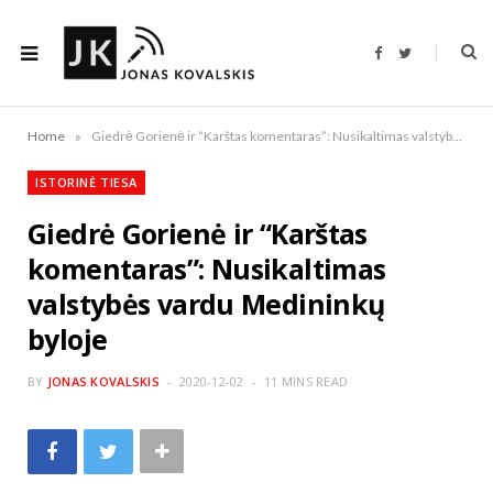
F
T
a
w
c
i
e
t
b
t
o
e
»
Home
Giedrė Gorienė ir “Karštas komentaras”: Nusikaltimas valstybės vardu Medininkų byloje
o
r
k
ISTORINĖ TIESA
Giedrė Gorienė ir “Karštas
komentaras”: Nusikaltimas
valstybės vardu Medininkų
byloje
BY
JONAS KOVALSKIS
2020-12-02
11 MINS READ