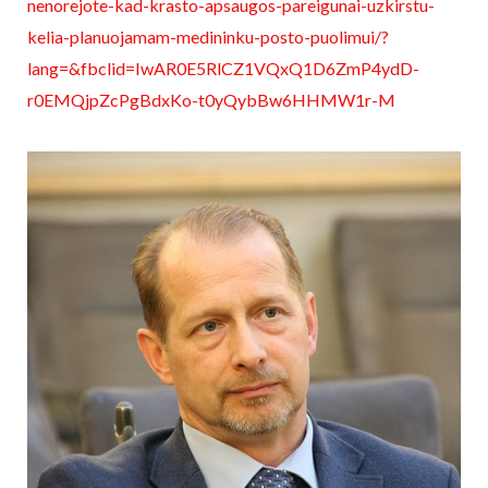
nenorejote-kad-krasto-apsaugos-pareigunai-uzkirstu-
kelia-planuojamam-medininku-posto-puolimui/?
lang=&fbclid=IwAR0E5RlCZ1VQxQ1D6ZmP4ydD-
r0EMQjpZcPgBdxKo-t0yQybBw6HHMW1r-M