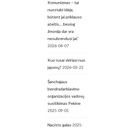
Komunizmas – tai
nuostabi idėja,
būtent jai priklauso
ateitis… tiesiog
žmonija dar yra
nesubrendusi jai.“
2026-04-07
AKTUALIJOS
NE
Kuo rusai skiriasi nuo
BALTAR
japonų?
2026-03-22
USIJOS
AKTUALIJOS
MAIDANI
Šanchajaus
ZAVIMUI!
Kaip VSK
bendradarbiavimo
2020-08-
(КGB)
organizacijos vadovų
19
agentas
susitikimas Pekine
Baltarus
tapo
2025-09-01
ijos
Lietuvos
palaiky
„pilkuoj
Nacisto galas
2025-
UKRAINA