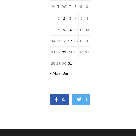
M
T
W
T
F
S
S
1
2
3
4
5
6
7
8
9
10
11
12
13
14
15
16
17
18
19
20
21
22
23
24
25
26
27
28
29
30
31
« Nov
Jan »
KovalskisJonas
@JonasKovalskis