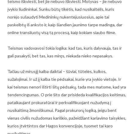
teismo iškviesti, bet jie nebuvo iškviesti. Motyvas – jie nebuvo
įvykio liudininkai. Sunku būtų tikėtis, kad nusikaltėlis, kuris
norėjo sušaudyti Medininkų nukentėjusiuosius, apie tai
paskelbtų iš anksto ir, kaip šiandien jaunimo tarpe madinga, dar
online transliuotų visą tą procesą, kaip kokiam siaubo filme.
Teismas vadovavosi tokia logika: kad tas, kuris dalyvauja, tas ir
gali pasakyti, bet tas, kas miręs, niekada nieko nepasakys.
Tačiau už mirusįjį kalba daiktai – šūviai, tūtelės, kulkos,
sužalojimai. Ir už jį kalba tie pėdsakai, kurie yra įvykio vietoje. Ir
kai teismas nenori ištirti šitų pėdsakų, tada mes matome, kad yra
tendencingumas. O prie šito dar prisideda kvalifikacijos keitimas,
pataikaujant prokuratūrai ir perkvalifikuojant nužudymą į
nusikaltimą žmoniškumui. Pagal prokurorų logiką, jeigu bent
vienas civilis nužudomas kariškio, pažeidžiant kariavimo taisykles,
kurios įtvirtintos dar Hagos konvencijoje, tuomet tai karo
nusikaltimas.