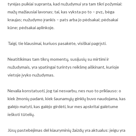
tyrėjas puikiai supranta, kad nužudymui yra tam tikri požymiai:
mažų mažiausiai lavonas; tai, kas vyksta po to – pvz., bėga
kraujas; nužudymo įrankis – pats arba jo pėdsakai; pėdsakai
kūne; pėdsakai aplinkoje.
Taigi, tie klausimai, kuriuos pasakėte, visiškai pagrįsti.
Neatitikimas tam tikrų momentų, susijusių su mirtimi ir
nužudymais, yra ypatingai turintys reikšmę aiškinant, kurioje
vietoje įvyko nužudymas.
Nevalia konstatuoti, jog tai nesvarbu, nes nuo to priklauso: o
kiek žmonių padarė, kiek šaunamųjų ginklų buvo naudojama, kas
galėjo matyti, kas galėjo girdėti, kur mes apskritai galėtume
ieškoti tūtelių.
Jūsų pastebėjimas dėl kiauryminių žaizdų yra aktualus: jeigu yra