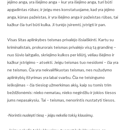
įėjimo anga, yra išėjimo anga – kur yra išėjimo anga, turi būti
apgadintas rūbas; ir jeigu mes konstatuojame, kad yra įėjimo
anga, kūnas pažeistas, ir yra išėjimo anga ir pažeistas rūbas, tai
kažkur čia turi būti kulka. Ji turėjo įsiremti, įstrigti ir pan.
Visas šitas aplinkybes teismas privalėjo išsiaiškinti. Kartu su
kriminalistais, prokurorais teismas privalėjo visą tą grandinę –
nuo šūvio laitgalio, skriejimo kulkos per kliūtį, vėliau išėjimo ir
kažkur įstrigimo – atsekti. Jeigu teismas tuo nesidomi – čia yra
ne teismas. Čia yra nekvalifikuotas teismas, nes nužudymo
aplinkybių ištyrimas yra labai svarbu. Čia ne teisingumo
ieškojimas – čia tiesiog užmerkimas akių, kaip su tomis trim
beždžionėmis: nieko nematau, nieko negirdžiu ir jokios tiesos
jums nepasakysiu. Tai – teismas, nenorintis nustatyti tiesos.
-Norintis nuslėpti tiesą – jeigu nekelia tokių klausimų.