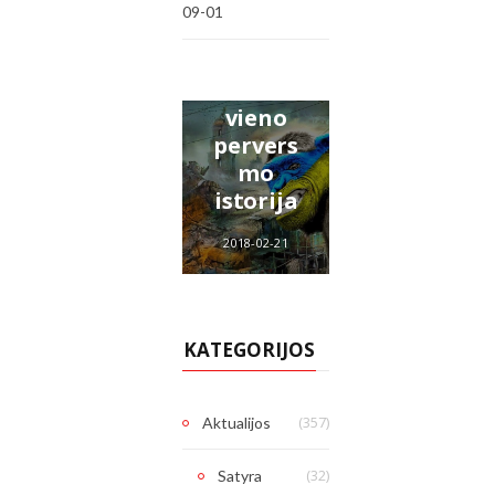
mo
u
09-01
akcija
Ukraina
kardinol
prie
2014
u“.
Baltarus
metai:
Tikroji
ijos
vieno
V.Landsb
ambasa
pervers
ergio
dos
mo
biografij
Vilniuje.
istorija
a
2020-08-19
2018-02-21
2019-01-31
KATEGORIJOS
(357)
Aktualijos
(32)
Satyra