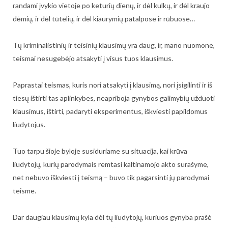
randami įvykio vietoje po keturių dienų, ir dėl kulkų, ir dėl kraujo
dėmių, ir dėl tūtelių, ir dėl kiaurymių patalpose ir rūbuose…
Tų kriminalistinių ir teisinių klausimų yra daug, ir, mano nuomone,
teismai nesugebėjo atsakyti į visus tuos klausimus.
Paprastai teismas, kuris nori atsakyti į klausimą, nori įsigilinti ir iš
tiesų ištirti tas aplinkybes, neapriboja gynybos galimybių užduoti
klausimus, ištirti, padaryti eksperimentus, iškviesti papildomus
liudytojus.
Tuo tarpu šioje byloje susiduriame su situacija, kai krūva
liudytojų, kurių parodymais remtasi kaltinamojo akto surašyme,
net nebuvo iškviesti į teismą – buvo tik pagarsinti jų parodymai
teisme.
Dar daugiau klausimų kyla dėl tų liudytojų, kuriuos gynyba prašė