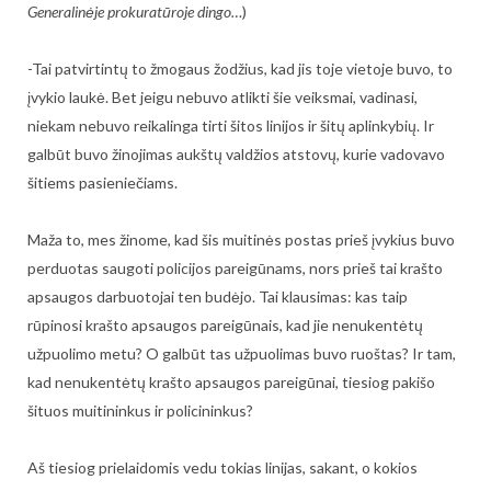
Generalinėje prokuratūroje dingo…
)
-Tai patvirtintų to žmogaus žodžius, kad jis toje vietoje buvo, to
įvykio laukė. Bet jeigu nebuvo atlikti šie veiksmai, vadinasi,
niekam nebuvo reikalinga tirti šitos linijos ir šitų aplinkybių. Ir
galbūt buvo žinojimas aukštų valdžios atstovų, kurie vadovavo
šitiems pasieniečiams.
Maža to, mes žinome, kad šis muitinės postas prieš įvykius buvo
perduotas saugoti policijos pareigūnams, nors prieš tai krašto
apsaugos darbuotojai ten budėjo. Tai klausimas: kas taip
rūpinosi krašto apsaugos pareigūnais, kad jie nenukentėtų
užpuolimo metu? O galbūt tas užpuolimas buvo ruoštas? Ir tam,
kad nenukentėtų krašto apsaugos pareigūnai, tiesiog pakišo
šituos muitininkus ir policininkus?
Aš tiesiog prielaidomis vedu tokias linijas, sakant, o kokios