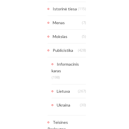
(115)
Istorinė tiesa
(7)
Menas
(5)
Mokslas
(428)
Publicistika
Informacinis
karas
(198)
(267)
Lietuva
(30)
Ukraina
Teisines
Paslaugos