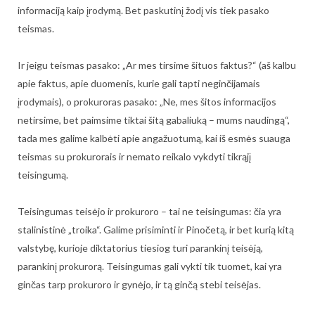
informaciją kaip įrodymą. Bet paskutinį žodį vis tiek pasako
teismas.
Ir jeigu teismas pasako: „Ar mes tirsime šituos faktus?“ (aš kalbu
apie faktus, apie duomenis, kurie gali tapti neginčijamais
įrodymais), o prokuroras pasako: „Ne, mes šitos informacijos
netirsime, bet paimsime tiktai šitą gabaliuką – mums naudingą“,
tada mes galime kalbėti apie angažuotumą, kai iš esmės suauga
teismas su prokurorais ir nemato reikalo vykdyti tikrąjį
teisingumą.
Teisingumas teisėjo ir prokuroro – tai ne teisingumas: čia yra
stalinistinė „troika“. Galime prisiminti ir Pinočetą, ir bet kurią kitą
valstybę, kurioje diktatorius tiesiog turi parankinį teisėją,
parankinį prokurorą. Teisingumas gali vykti tik tuomet, kai yra
ginčas tarp prokuroro ir gynėjo, ir tą ginčą stebi teisėjas.