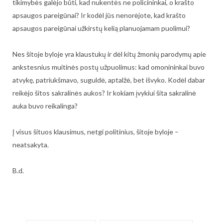
tikimybės galėjo būti, kad nukentės ne policininkai, o krašto
apsaugos pareigūnai? Ir kodėl jūs nenorėjote, kad krašto
apsaugos pareigūnai užkirstų kelią planuojamam puolimui?
Nes šitoje byloje yra klaustukų ir dėl kitų žmonių parodymų apie
ankstesnius muitinės postų užpuolimus: kad omonininkai buvo
atvykę, patriukšmavo, suguldė, aptalžė, bet išvyko. Kodėl dabar
reikėjo šitos sakralinės aukos? Ir kokiam įvykiui šita sakralinė
auka buvo reikalinga?
Į visus šituos klausimus, netgi politinius, šitoje byloje –
neatsakyta.
B.d.