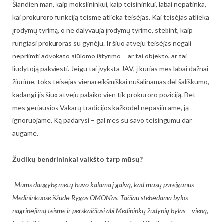
Šiandien man, kaip mokslininkui, kaip teisininkui, labai nepatinka,
kai prokuroro funkciją teisme atlieka teisėjas. Kai teisėjas atlieka
įrodymų tyrimą, o ne dalyvauja įrodymų tyrime, stebint, kaip
rungiasi prokuroras su gynėju. Ir šiuo atveju teisėjas negali
nepriimti advokato siūlomo ištyrimo – ar tai objekto, ar tai
liudytoją pakviesti. Jeigu tai įvyksta JAV, į kurias mes labai dažnai
žiūrime, toks teisėjas vienareikšmiškai nušalinamas dėl šališkumo,
kadangi jis šiuo atveju palaiko vien tik prokuroro poziciją. Bet
mes geriausios Vakarų tradicijos kažkodėl nepasiimame, ją
ignoruojame. Ką padarysi – gal mes su savo teisingumu dar
augame.
Žudikų bendrininkai vaikšto tarp mūsų?
-Mums daugybę metų buvo kalama į galvą, kad mūsų pareigūnus
Medininkuose išžudė Rygos OMON’as. Tačiau stebėdama bylos
nagrinėjimą teisme ir perskaičiusi abi Medininkų žudynių bylas – vieną,