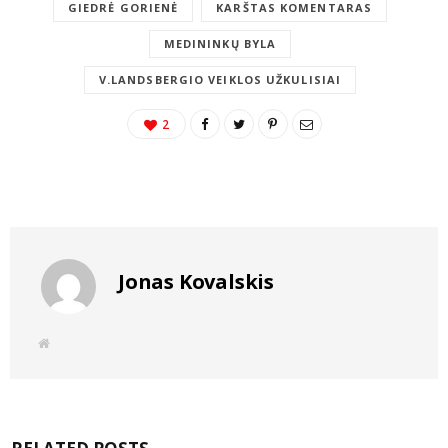
GIEDRĖ GORIENĖ
KARŠTAS KOMENTARAS
MEDININKŲ BYLA
V.LANDSBERGIO VEIKLOS UŽKULISIAI
2
Jonas Kovalskis
W
e
b
s
i
t
e