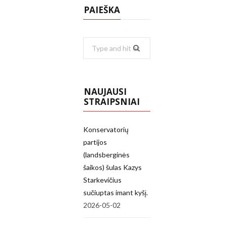
PAIEŠKA
Search
for:
NAUJAUSI
STRAIPSNIAI
Konservatorių
partijos
(landsberginės
šaikos) šulas Kazys
Starkevičius
sučiuptas imant kyšį.
2026-05-02