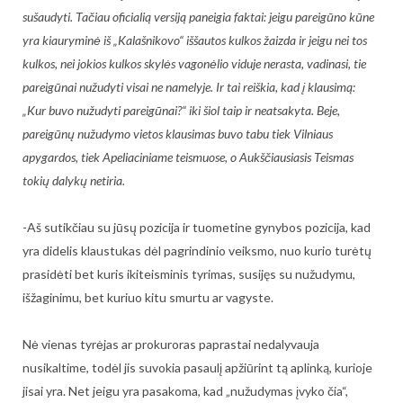
sušaudyti. Tačiau oficialią versiją paneigia faktai: jeigu pareigūno kūne
yra kiauryminė iš „Kalašnikovo“ iššautos kulkos žaizda ir jeigu nei tos
kulkos, nei jokios kulkos skylės vagonėlio viduje nerasta, vadinasi, tie
pareigūnai nužudyti visai ne namelyje. Ir tai reiškia, kad į klausimą:
„Kur buvo nužudyti pareigūnai?“ iki šiol taip ir neatsakyta. Beje,
pareigūnų nužudymo vietos klausimas buvo tabu tiek Vilniaus
apygardos, tiek Apeliaciniame teismuose, o Aukščiausiasis Teismas
tokių dalykų netiria.
-Aš sutikčiau su jūsų pozicija ir tuometine gynybos pozicija, kad
yra didelis klaustukas dėl pagrindinio veiksmo, nuo kurio turėtų
prasidėti bet kuris ikiteisminis tyrimas, susijęs su nužudymu,
išžaginimu, bet kuriuo kitu smurtu ar vagyste.
Nė vienas tyrėjas ar prokuroras paprastai nedalyvauja
nusikaltime, todėl jis suvokia pasaulį apžiūrint tą aplinką, kurioje
jisai yra. Net jeigu yra pasakoma, kad „nužudymas įvyko čia“,