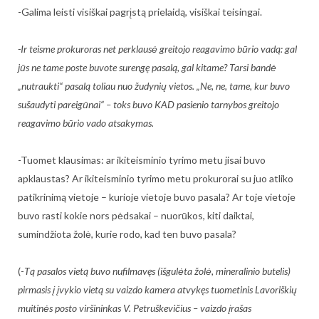
-Galima leisti visiškai pagrįstą prielaidą, visiškai teisingai.
-Ir teisme prokuroras net perklausė greitojo reagavimo būrio vadą: gal
jūs ne tame poste buvote surengę pasalą, gal kitame? Tarsi bandė
„nutraukti“ pasalą toliau nuo žudynių vietos. „Ne, ne, tame, kur buvo
sušaudyti pareigūnai“ – toks buvo KAD pasienio tarnybos greitojo
reagavimo būrio vado atsakymas.
-Tuomet klausimas: ar ikiteisminio tyrimo metu jisai buvo
apklaustas? Ar ikiteisminio tyrimo metu prokurorai su juo atliko
patikrinimą vietoje – kurioje vietoje buvo pasala? Ar toje vietoje
buvo rasti kokie nors pėdsakai – nuorūkos, kiti daiktai,
sumindžiota žolė, kurie rodo, kad ten buvo pasala?
(-
Tą pasalos vietą buvo nufilmavęs (išgulėta žolė, mineralinio butelis)
pirmasis į įvykio vietą su vaizdo kamera atvykęs tuometinis Lavoriškių
muitinės posto viršininkas V. Petruškevičius – vaizdo įrašas