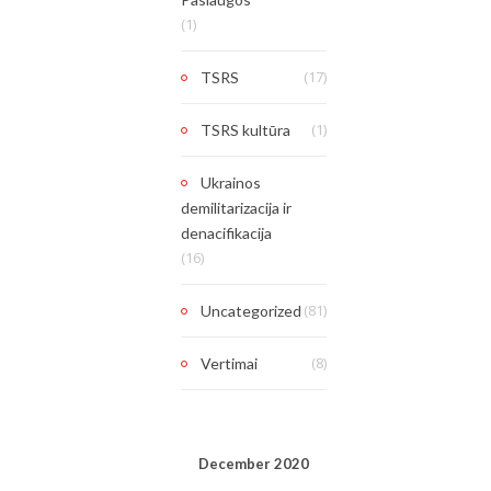
(1)
(17)
TSRS
(1)
TSRS kultūra
Ukrainos
demilitarizacija ir
denacifikacija
(16)
(81)
Uncategorized
(8)
Vertimai
December 2020