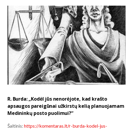
R. Burda: „Kodėl jūs nenorėjote, kad krašto
apsaugos pareigūnai užkirstų kelią planuojamam
Medininkų posto puolimui?“
Šaltinis:
https://komentaras.lt/r-burda-kodel-jus-