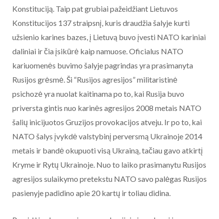
Konstituciją. Taip pat grubiai pažeidžiant Lietuvos
Konstitucijos 137 straipsnį, kuris draudžia šalyje kurti
užsienio karines bazes, į Lietuvą buvo įvesti NATO kariniai
daliniai ir čia įsikūrė kaip namuose. Oficialus NATO
kariuomenės buvimo šalyje pagrindas yra prasimanyta
Rusijos grėsmė. Ši “Rusijos agresijos” militaristinė
psichozė yra nuolat kaitinama po to, kai Rusija buvo
priversta gintis nuo karinės agresijos 2008 metais NATO
šalių inicijuotos Gruzijos provokacijos atveju. Ir po to, kai
NATO šalys įvykdė valstybinį perversmą Ukrainoje 2014
metais ir bandė okupuoti visą Ukrainą, tačiau gavo atkirtį
Kryme ir Rytų Ukrainoje. Nuo to laiko prasimanytu Rusijos
agresijos sulaikymo pretekstu NATO savo palėgas Rusijos
pasienyje padidino apie 20 kartų ir toliau didina.