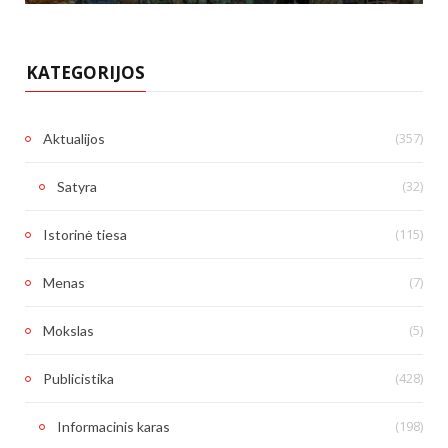
KATEGORIJOS
(357)
Aktualijos
(32)
Satyra
(115)
Istorinė tiesa
(7)
Menas
(5)
Mokslas
(428)
Publicistika
(198)
Informacinis karas