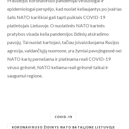
Prasidėjus koronaviruso pandemijai virusologai ir
epidemiologai perspėjo, kad nuolat keliaujantys po įvairias
šalis NATO kariškiai gali tapti puikiais COVID-19
platintojais Lietuvoje. O nuolatinės NATO karinės
pratybos visada kelia pandemijos židinių atsiradimo
pavojų. Tai nuolat kartojasi, tačiau įsivaizduojama Rusijos
agresija, valdančiųjų nuomone, yra žymiai pavojingesnė nei
NATO karių pernešama ir platinama reali COVID-19
viruso grėsmė, NATO keliama reali grėsmė taikai ir
saugumui regione.
COVID-19
KORONAVIRUSO ŽIDINYS NATO BATALJONE LIETUVOJE