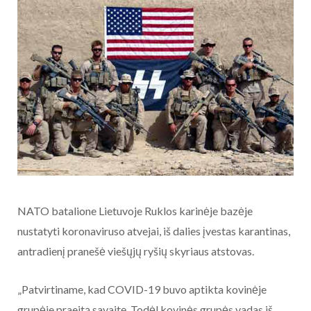
NATO batalione Lietuvoje Ruklos karinėje bazėje
nustatyti koronaviruso atvejai, iš dalies įvestas karantinas,
antradienį pranešė viešųjų ryšių skyriaus atstovas.
„Patvirtiname, kad COVID-19 buvo aptikta kovinėje
grupėje praeitą savaitę. Todėl kovinės grupės vadas iš