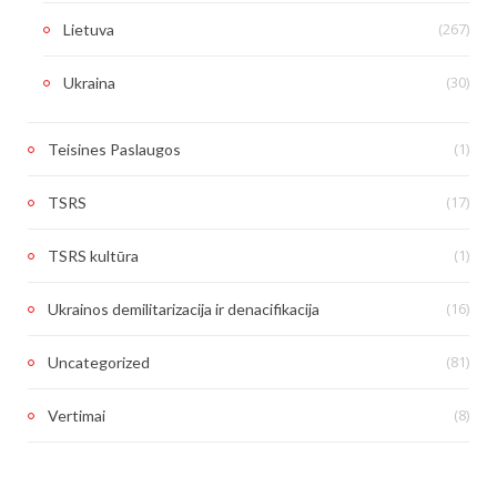
(267)
Lietuva
(30)
Ukraina
(1)
Teisines Paslaugos
(17)
TSRS
(1)
TSRS kultūra
(16)
Ukrainos demilitarizacija ir denacifikacija
(81)
Uncategorized
(8)
Vertimai