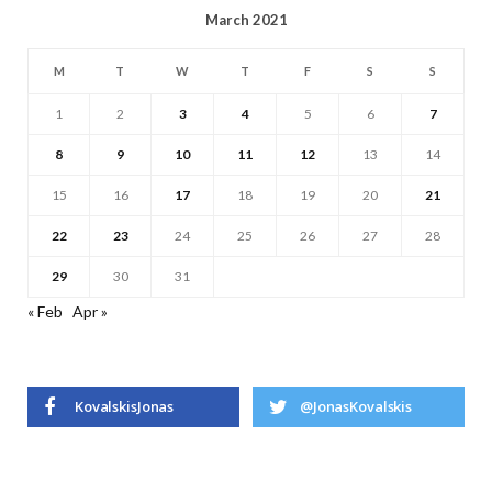
March 2021
M
T
W
T
F
S
S
1
2
3
4
5
6
7
8
9
10
11
12
13
14
15
16
17
18
19
20
21
22
23
24
25
26
27
28
29
30
31
« Feb
Apr »
KovalskisJonas
@JonasKovalskis