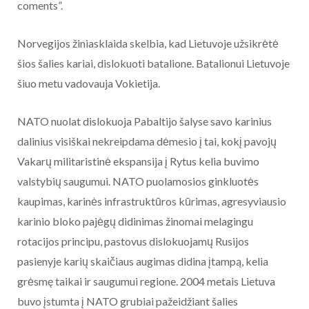
coments”.
Norvegijos žiniasklaida skelbia, kad Lietuvoje užsikrėtė
šios šalies kariai, dislokuoti batalione. Batalionui Lietuvoje
šiuo metu vadovauja Vokietija.
NATO nuolat dislokuoja Pabaltijo šalyse savo karinius
dalinius visiškai nekreipdama dėmesio į tai, kokį pavojų
Vakarų militaristinė ekspansija į Rytus kelia buvimo
valstybių saugumui. NATO puolamosios ginkluotės
kaupimas, karinės infrastruktūros kūrimas, agresyviausio
karinio bloko pajėgų didinimas žinomai melagingu
rotacijos principu, pastovus dislokuojamų Rusijos
pasienyje karių skaičiaus augimas didina įtampą, kelia
grėsmę taikai ir saugumui regione. 2004 metais Lietuva
buvo įstumta į NATO grubiai pažeidžiant šalies