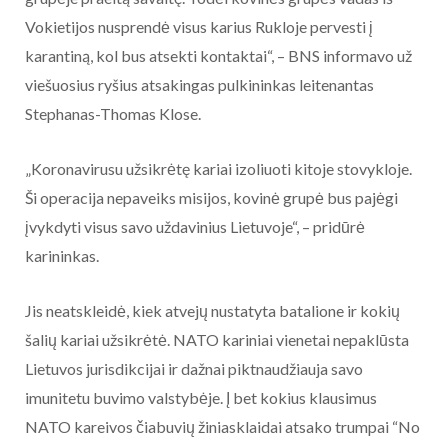
Vokietijos nusprendė visus karius Rukloje pervesti į
karantiną, kol bus atsekti kontaktai“, – BNS informavo už
viešuosius ryšius atsakingas pulkininkas leitenantas
Stephanas-Thomas Klose.
„Koronavirusu užsikrėtę kariai izoliuoti kitoje stovykloje.
Ši operacija nepaveiks misijos, kovinė grupė bus pajėgi
įvykdyti visus savo uždavinius Lietuvoje“, – pridūrė
karininkas.
Jis neatskleidė, kiek atvejų nustatyta batalione ir kokių
šalių kariai užsikrėtė. NATO kariniai vienetai nepaklūsta
Lietuvos jurisdikcijai ir dažnai piktnaudžiauja savo
imunitetu buvimo valstybėje. Į bet kokius klausimus
NATO kareivos čiabuvių žiniasklaidai atsako trumpai “No