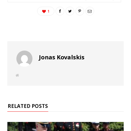
1
Jonas Kovalskis
W
e
b
s
i
t
e
RELATED POSTS