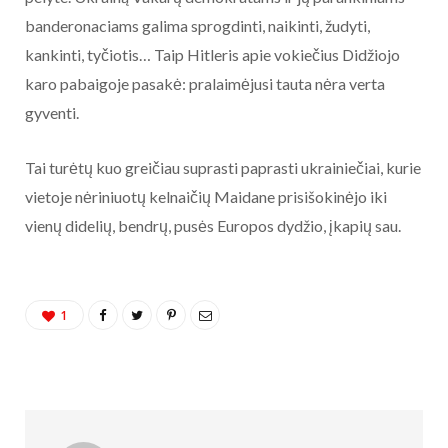
banderonaciams galima sprogdinti, naikinti, žudyti,
kankinti, tyčiotis… Taip Hitleris apie vokiečius Didžiojo
karo pabaigoje pasakė: pralaimėjusi tauta nėra verta
gyventi.
Tai turėtų kuo greičiau suprasti paprasti ukrainiečiai, kurie
vietoje nėriniuotų kelnaičių Maidane prisišokinėjo iki
vienų didelių, bendrų, pusės Europos dydžio, įkapių sau.
1