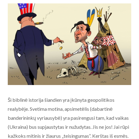
Ši biblinė istorija šiandien yra įkūnyta geopolitikos
realybėje. Svetima motina, apsimetėlis (dabartinė
banderininkų vyriausybė) yra pasirengusi tam, kad vaikas
(Ukraina) bus supjaustytas ir nužudytas. Jis ne jos! Jai rūpi
kažkoks mitinis ir žiaurus „teisingumas“. Kerštas iš esmės.