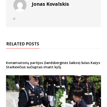
Jonas Kovalskis
W
e
b
s
i
t
e
RELATED POSTS
Konservatorių partijos (landsberginės šaikos) šulas Kazys
Starkevičius sučiuptas imant kyšį.