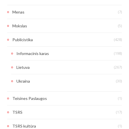
(7)
Menas
(5)
Mokslas
(428)
Publicistika
(198)
Informacinis karas
(267)
Lietuva
(30)
Ukraina
(1)
Teisines Paslaugos
(17)
TSRS
(1)
TSRS kultūra