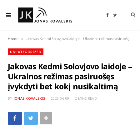
F
T
a
w
c
i
e
t
b
t
o
e
»
Home
Jakovas Kedmi Solovjovo laidoje – Ukrainos režimas pasiruošęs įvykdyti bet kokį nusikaltimą
o
r
k
UNCATEGORIZED
Jakovas Kedmi Solovjovo laidoje –
Ukrainos režimas pasiruošęs
įvykdyti bet kokį nusikaltimą
BY
JONAS KOVALSKIS
2023-06-09
2 MINS READ