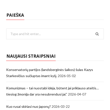
PAIEŠKA
Search
for:
NAUJAUSI STRAIPSNIAI
Konservatorių partijos (landsberginės šaikos) šulas Kazys
Starkevičius sučiuptas imant kyšį.
2026-05-02
Komunizmas – tai nuostabi idėja, būtent jai priklauso ateitis…
tiesiog žmonija dar yra nesubrendusi jai.“
2026-04-07
Kuo rusai skiriasi nuo japonų?
2026-03-22