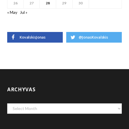
26
27
28
29
30
« May
Jul »
KovalskisJonas
@JonasKovalskis
ARCHYVAS
Archyvas