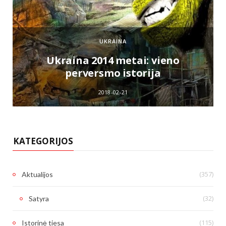
UKRAINA
e
Ukraina 2014 metai: vieno
perversmo istorija
2018-02-21
KATEGORIJOS
(357)
Aktualijos
(32)
Satyra
(115)
Istorinė tiesa