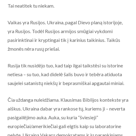
Tai neatitek tu niekam.
Vaikas yra Rusijos. Ukraina, pagal Dievo planą istorijoje,
yra Rusijos. Todėl Rusijos armijos smūgiai vykdomi
pasirinktinai ir kryptingai tik į karinius taikinius. Taikūs
žmonės nėra rusų priešai.
Rusija tik nusidėjo tuo, kad taip ilgai taikstėsi su istorine
netiesa – su tuo, kad didelė šalis buvo ir tebėra atiduota
saujelei satanistų niekšų ir beprasmiškai apgautai miniai.
Čia uždanga nuleidžiama. Klausimas Biblijos kontekste yra
aiškus. Ukraina dabar yra rankose tų, kuriems ji – neverta
pasigailėjimo auka. Auka, su kuria “šviesieji”
europiečiai/amerikiečiai gali elgtis kaip su laboratorine
pelyte. Ukrainą Vakarų demokratams ir jų parankiniams