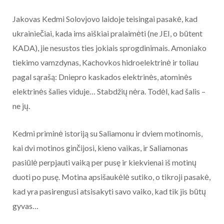
Jakovas Kedmi Solovjovo laidoje teisingai pasakė, kad
ukrainiečiai, kada ims aiškiai pralaimėti (ne JEI, o būtent
KADA), jie nesustos ties jokiais sprogdinimais. Amoniako
tiekimo vamzdynas, Kachovkos hidroelektrinė ir toliau
pagal sąrašą: Dniepro kaskados elektrinės, atominės
elektrinės šalies viduje… Stabdžių nėra. Todėl, kad šalis –
ne jų.
Kedmi priminė istoriją su Saliamonu ir dviem motinomis,
kai dvi motinos ginčijosi, kieno vaikas, ir Saliamonas
pasiūlė perpjauti vaiką per pusę ir kiekvienai iš motinų
duoti po pusę. Motina apsišaukėlė sutiko, o tikroji pasakė,
kad yra pasirengusi atsisakyti savo vaiko, kad tik jis būtų
gyvas…