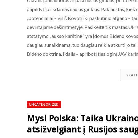
Ukrainą panaudotus ar pasenusius ginklus, po to Pent
papildyti pirkdamas naujus ginklus. Paklaustas, kiek d
„potencialiai – visi“. Kovoti iki paskutinio afgano – 
devintajame dešimtmetyje. Pasikeitė tik mastas.Ukra
atstatymo „aukso karštinė“ yra įdomus Bideno kovos 
daugiau sunaikinama, tuo daugiau reikia atkurti, o t
Bideno doktrina. I dalis – apriboti tiesioginį JAV kar
SKAIT
UNCATEGORIZED
Mysl Polska: Taika Ukraino
atsižvelgiant į Rusijos sa