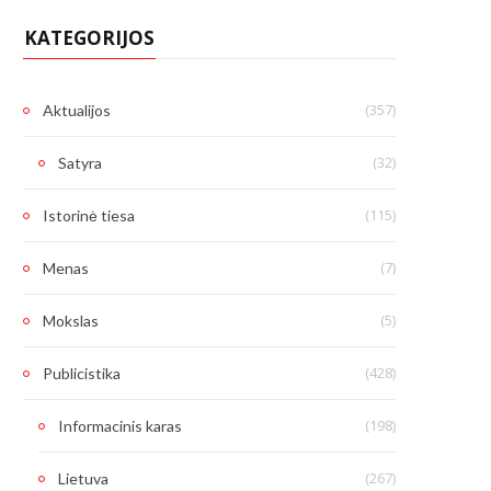
KATEGORIJOS
(357)
Aktualijos
(32)
Satyra
(115)
Istorinė tiesa
(7)
Menas
(5)
Mokslas
(428)
Publicistika
(198)
Informacinis karas
(267)
Lietuva