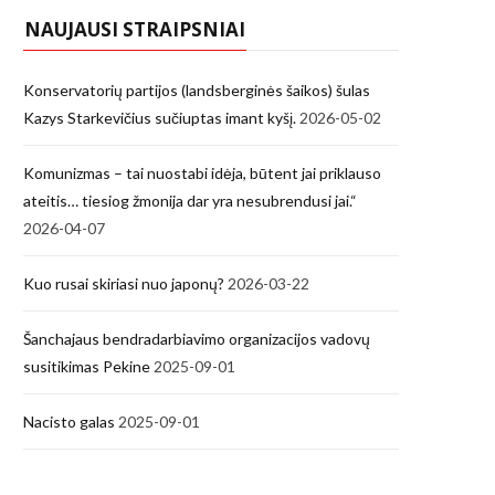
NAUJAUSI STRAIPSNIAI
Konservatorių partijos (landsberginės šaikos) šulas
Kazys Starkevičius sučiuptas imant kyšį.
2026-05-02
Komunizmas – tai nuostabi idėja, būtent jai priklauso
ateitis… tiesiog žmonija dar yra nesubrendusi jai.“
2026-04-07
Kuo rusai skiriasi nuo japonų?
2026-03-22
Šanchajaus bendradarbiavimo organizacijos vadovų
susitikimas Pekine
2025-09-01
Nacisto galas
2025-09-01