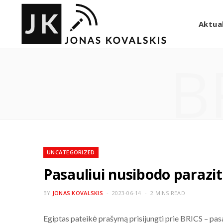
Aktual
B
UNCATEGORIZED
Pasauliui nusibodo parazi
BY
JONAS KOVALSKIS
2023-06-14
2 MINS READ
Egiptas pateikė prašymą prisijungti prie BRICS – pas