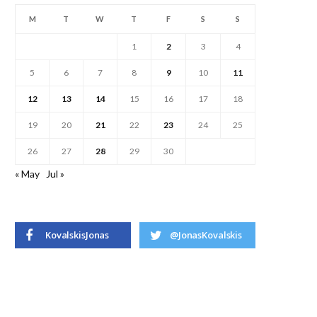
M
T
W
T
F
S
S
1
2
3
4
5
6
7
8
9
10
11
12
13
14
15
16
17
18
19
20
21
22
23
24
25
26
27
28
29
30
« May
Jul »
KovalskisJonas
@JonasKovalskis