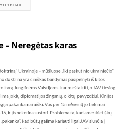
YTI TOLIAU...
e – Neregėtas karas
AKTUALIJOS
NE BALTARUSIJOS
ktriną“ Ukrainoje – mūšiuose „iki paskutinio ukrainiečio“
MAIDANIZAVIMUI! 2020-08-19
deno doktrina yra ciniškas bandymas pasipelnyti iš kitos
Baltarusijos palaikymo
o karą Jungtinėms Valstijoms, kur miršta kiti, o JAV tiesiog
akcija prie Baltarusijos
ima jokių diplomatijos žingsnių, o kitų, pavyzdžiui, Kinijos,
ambasados Vilniuje.
gija pakankamai aiški. Vos per 15 mėnesių jo tiekimai
2020-08-19
16, ir jis neketina sustoti. Problema ta, kad amerikietiškų
„pakanka“, kad būtų galima kariauti ilgai.JAV siunčia į