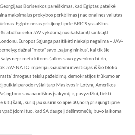
 Georgijaus Borisenkos pareiškimas, kad Egiptas pateikė
omina maksimalus prekybos perkėlimas į nacionalines valiutas
ūrimas. Egipto noras prisijungti prie BRICS yra aiškus
bės atidžiai seka JAV vykdomą nusikalstamų sankcijų
 Londonu, Europos Sąjunga pasitikėti niekaip negalima – JAV-
rnelyg dažnai “meta” savo „sąjungininkus“, kai tik šie
S šalys neprimeta kitoms šalims savo gyvenimo būdo,
 tik JAV-NATO imperijai. Gaudami investicijas iš šio bloko
us „rasta“ žmogaus teisių pažeidimų, demokratijos trūkumo ar
zdį puikiai parodo ryšiai tarp Maskvos ir Lotynų Amerikos
 Vašingtono savanaudiškus įsakymų ir, pavyzdžiui, tiekti
kitų šalių, kurių jau susirinko apie 30, norą prisijungti prie
ste ypač įdomi tuo, kad SA daugelį dešimtmečių buvo laikoma