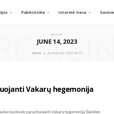
ijos
Publicistika
Istorinė tiesa
Susisi
ROWSI
ARCHIVE
JUNE 14, 2023
»
Home
Archives for 2023-06-14
tuojanti Vakarų hegemonija
auliui nusibodo parazituojanti Vakarų hegemonija Šiandien