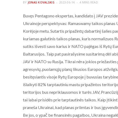
BY
JONAS KOVALSKIS
2023-06-14
4 MINS READ
Buvęs Pentagono ekspertas, kandidato į JAV prezide
Ukrainoje perspektyvas: Ramaswamy taikos planas Ukr
Korėjoje metu. Sutartis pripažintų dabartinį šalies pa
kuriamas galutinis taikos planas, kuris normalizuos Ru
sutiks išvesti savo karius ir NATO pajėgas iš Rytų Eu
Baltarusijos. Taip pat pasirašysime susitarimą dėl abi
JAV ir NATO su Rusija. Tikrai nėra jokios priežasties 
agresyvių, puolamųjų planų likusios Europos atžvilg
besitęsiantis visoje Rytų Europoje į buvusias tarybin
išlaikyti 82% tarptautiniu mastu pripažintos teritorij
teritorijos bus nepriklausomos ir turės JAV, Prancūzi
tai labai prisidės prie tarptautinės taikos. Kaip įtiki
praneša Ukrainai, kad planas priimtas ir bus įgyvendi
Be jos, o ypač be finansinės pagalbos, Ukraina negal