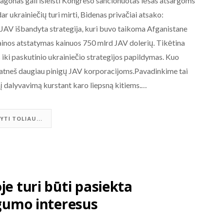
agonas gali išleisti Kongreso sancionuotas lėšas atsargoms
ar ukrainiečių turi mirti, Bidenas privačiai atsako:
tai JAV išbandyta strategija, kuri buvo taikoma Afganistane
inos atstatymas kainuos 750 mlrd JAV dolerių. Tikėtina
iki paskutinio ukrainiečio strategijos papildymas. Kuo
ai atneš daugiau pinigų JAV korporacijoms.Pavadinkime tai
inį dalyvavimą kurstant karo liepsną kitiems.…
YTI TOLIAU...
je turi būti pasiekta
ugumo interesus