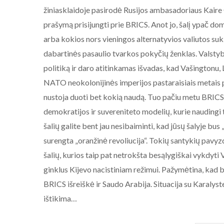
žiniasklaidoje pasirodė Rusijos ambasadoriaus Kaire
prašymą prisijungti prie BRICS. Anot jo, šalį ypač d
arba kokios nors vieningos alternatyvios valiutos suk
dabartinės pasaulio tvarkos pokyčių ženklas. Valsty
politiką ir daro atitinkamas išvadas, kad Vašingtonu,
NATO neokolonijinės imperijos pastaraisiais metais pe
nustoja duoti bet kokią naudą. Tuo pačiu metu BRIC
demokratijos ir suvereniteto modelių, kurie naudingi
šalių galite bent jau nesibaiminti, kad jūsų šalyje b
surengta „oranžinė revoliucija“. Tokių santykių pavy
šalių, kurios taip pat netrokšta besąlygiškai vykdyti
ginklus Kijevo nacistiniam režimui. Pažymėtina, kad be 
BRICS išreiškė ir Saudo Arabija. Situacija su Karaly
ištikima…