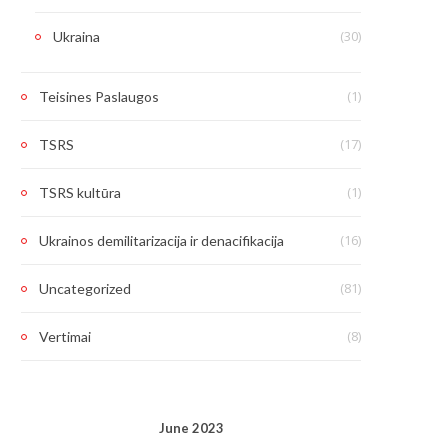
(30)
Ukraina
(1)
Teisines Paslaugos
(17)
TSRS
(1)
TSRS kultūra
(16)
Ukrainos demilitarizacija ir denacifikacija
(81)
Uncategorized
(8)
Vertimai
June 2023