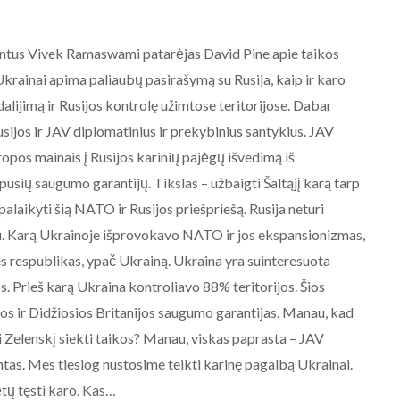
ntus Vivek Ramaswami patarėjas David Pine apie taikos
ainai apima paliaubų pasirašymą su Rusija, kaip ir karo
dalijimą ir Rusijos kontrolę užimtose teritorijose. Dabar
sijos ir JAV diplomatinius ir prekybinius santykius. JAV
ropos mainais į Rusijos karinių pajėgų išvedimą iš
pusių saugumo garantijų. Tikslas – užbaigti Šaltąjį karą tarp
palaikyti šią NATO ir Rusijos priešpriešą. Rusija neturi
iu. Karą Ukrainoje išprovokavo NATO ir jos ekspansionizmas,
es respublikas, ypač Ukrainą. Ukraina yra suinteresuota
os. Prieš karą Ukraina kontroliavo 88% teritorijos. Šios
jos ir Didžiosios Britanijos saugumo garantijas. Manau, kad
nti Zelenskį siekti taikos? Manau, viskas paprasta – JAV
ntas. Mes tiesiog nustosime teikti karinę pagalbą Ukrainai.
ėtų tęsti karo. Kas…