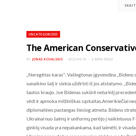
SKAIT
UNCATEGORIZED
The American Conservativ
BY
JONAS KOVALSKIS
2023-06-14
2 MINS READ
„Neregėtas karas“: Vašingtonas įgyvendina „Bideno do
sunaikino šalį ir siekia uždirbti iš jos atstatymo. „Bi
tautos kraujo. Joe Bidenas sukūrė neturintį precedent
sėdi ir apmoka milžiniškas sąskaitas.Amerikiečiai nesi
diplomatines pastangas tiesiog atmeta. Bideno strate
Ukrainai nuo šalmų ir uniformų perėjo į naikintuvus F-
ginklų visada yra nepakankama, kad laimėti, ir visada 