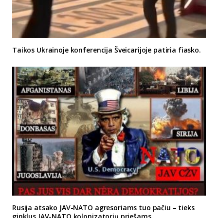
Taikos Ukrainoje konferencija Šveicarijoje patiria fiasko.
Rusija atsako JAV-NATO agresoriams tuo pačiu – tieks
ginklus JAV-NATO kolonizatorių priešams.