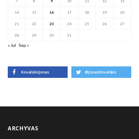
7
8
9
10
11
12
13
14
15
16
17
18
19
20
21
22
23
24
25
26
27
28
29
30
31
« Jul
Sep »
KovalskisJonas
@JonasKovalskis
ARCHYVAS