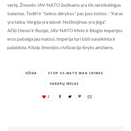
vertę. Žmonės JAV-NATO žudikams yra tik nereikalingas
balastas. Todėl ir “taikos derybos” pas juos tokios : “Karas
yra taika. Vergija yra laisvė. Nežinojimas yra jėga”.
Ačiū Dievui ir Rusijai, JAV-NATO Melo ir Blogio imperijos
eros pabaiga jau matosi. Imperija turi būti sunaikinta ir
palaidota. Kitaip žmonijos civilizacija išnyks amžiams.
DŽIDA
STOP US-NATO WAR CRIMES
VAKARŲ MELAS
2