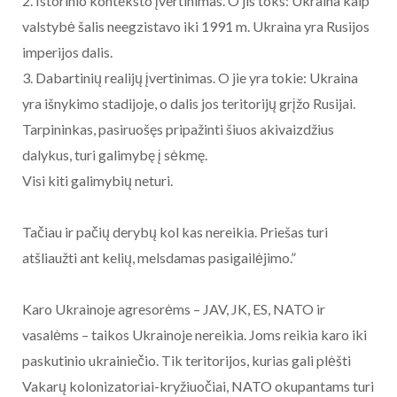
2. Istorinio konteksto įvertinimas. O jis toks: Ukraina kaip
valstybė šalis neegzistavo iki 1991 m. Ukraina yra Rusijos
imperijos dalis.
3. Dabartinių realijų įvertinimas. O jie yra tokie: Ukraina
yra išnykimo stadijoje, o dalis jos teritorijų grįžo Rusijai.
Tarpininkas, pasiruošęs pripažinti šiuos akivaizdžius
dalykus, turi galimybę į sėkmę.
Visi kiti galimybių neturi.
Tačiau ir pačių derybų kol kas nereikia. Priešas turi
atšliaužti ant kelių, melsdamas pasigailėjimo.”
Karo Ukrainoje agresorėms – JAV, JK, ES, NATO ir
vasalėms – taikos Ukrainoje nereikia. Joms reikia karo iki
paskutinio ukrainiečio. Tik teritorijos, kurias gali plėšti
Vakarų kolonizatoriai-kryžiuočiai, NATO okupantams turi