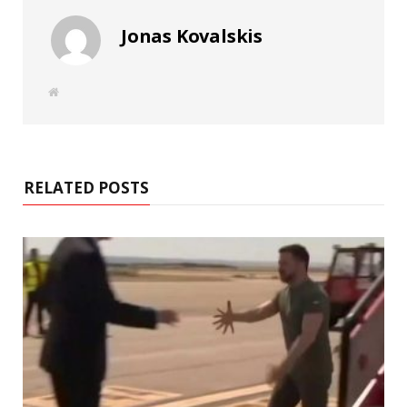
Jonas Kovalskis
W
e
b
s
i
t
e
RELATED POSTS