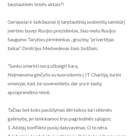
tarptautinės teisės aktais?!
Geriausiai ir taikliausiai šį tarptautinių sodomitų sambūrį
įvertino buvęs Rusijos prezidentas, šiuo metu Rusijos
Saugumo Tarybos pirmininkas , gruzinų “privertėjas
taikai” Dmitrijus Medvedevas šiais žodžiais:
“Sunku smerkti norą užbaigti karą.
Neįmanoma ginčytis su nuorodomis į JT Chartiją, turint
omenyje, kad, be suvereniteto, dar yra ir tautų
apsisprendimo teisė.
Tačiau bet koks pasiūlymas dėl taikos turi sėkmės
galimybę, jei tenkinamos trys pagrindinės sąlygos:
1. Abiejų konflikto pusių dalyvavimas. O to nėra.