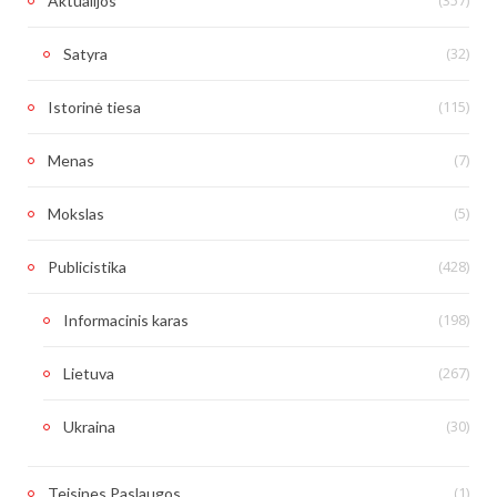
(357)
Aktualijos
(32)
Satyra
(115)
Istorinė tiesa
(7)
Menas
(5)
Mokslas
(428)
Publicistika
(198)
Informacinis karas
(267)
Lietuva
(30)
Ukraina
(1)
Teisines Paslaugos