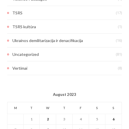
(17)
TSRS
(1)
TSRS kultūra
(16)
Ukrainos demilitarizacija ir denacifikacija
(81)
Uncategorized
(8)
Vertimai
August 2023
M
T
W
T
F
S
S
1
2
3
4
5
6