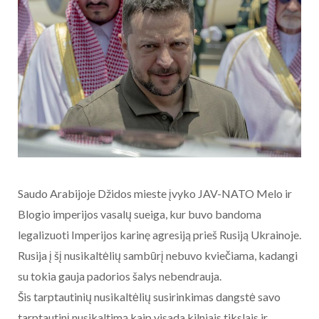
Saudo Arabijoje Džidos mieste įvyko JAV-NATO Melo ir
Blogio imperijos vasalų sueiga, kur buvo bandoma
legalizuoti Imperijos karinę agresiją prieš Rusiją Ukrainoje.
Rusija į šį nusikaltėlių sambūrį nebuvo kviečiama, kadangi
su tokia gauja padorios šalys nebendrauja.
Šis tarptautinių nusikaltėlių susirinkimas dangstė savo
tarptautinį nusikaltimą kaip visada kilniais tikslais ir