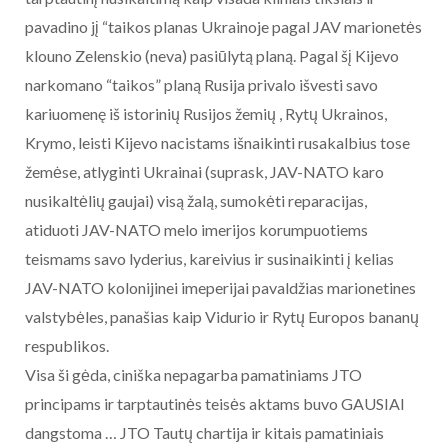
pavadino jį “taikos planas Ukrainoje pagal JAV marionetės
klouno Zelenskio (neva) pasiūlytą planą. Pagal šį Kijevo
narkomano “taikos” planą Rusija privalo išvesti savo
kariuomenę iš istorinių Rusijos žemių , Rytų Ukrainos,
Krymo, leisti Kijevo nacistams išnaikinti rusakalbius tose
žemėse, atlyginti Ukrainai (suprask, JAV-NATO karo
nusikaltėlių gaujai) visą žalą, sumokėti reparacijas,
atiduoti JAV-NATO melo imerijos korumpuotiems
teismams savo lyderius, kareivius ir susinaikinti į kelias
JAV-NATO kolonijinei imeperijai pavaldžias marionetines
valstybėles, panašias kaip Vidurio ir Rytų Europos bananų
respublikos.
Visa ši gėda, ciniška nepagarba pamatiniams JTO
principams ir tarptautinės teisės aktams buvo GAUSIAI
dangstoma … JTO Tautų chartija ir kitais pamatiniais