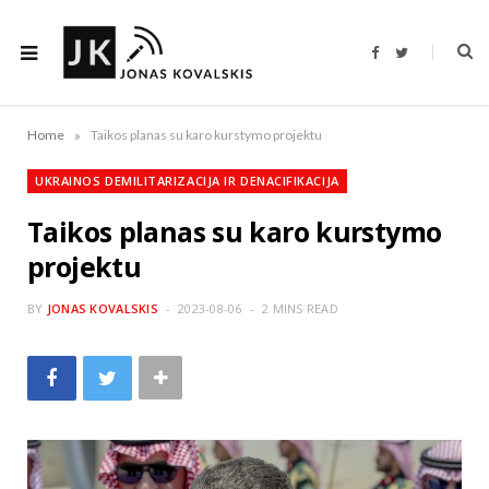
F
T
a
w
c
i
e
t
b
t
o
e
»
Home
Taikos planas su karo kurstymo projektu
o
r
k
UKRAINOS DEMILITARIZACIJA IR DENACIFIKACIJA
Taikos planas su karo kurstymo
projektu
BY
JONAS KOVALSKIS
2023-08-06
2 MINS READ