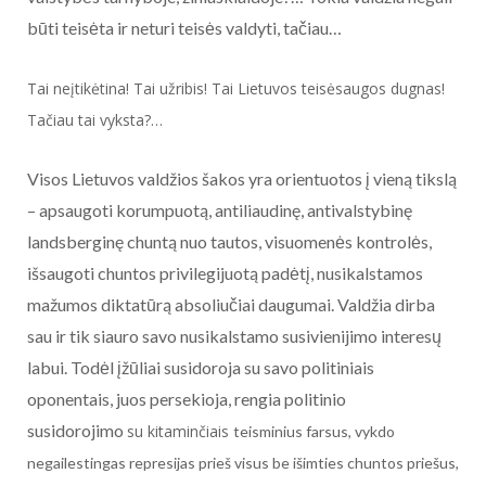
būti teisėta ir neturi teisės valdyti, tačiau…
Tai neįtikėtina! Tai užribis! Tai Lietuvos teisėsaugos dugnas!
Tačiau tai vyksta?…
Visos Lietuvos valdžios šakos yra orientuotos į vieną tikslą
– apsaugoti korumpuotą, antiliaudinę, antivalstybinę
landsberginę chuntą nuo tautos, visuomenės kontrolės,
išsaugoti chuntos privilegijuotą padėtį, nusikalstamos
mažumos diktatūrą absoliučiai daugumai. Valdžia dirba
sau ir tik siauro savo nusikalstamo susivienijimo interesų
labui. Todėl įžūliai susidoroja su savo politiniais
oponentais, juos persekioja, rengia politinio
susidorojimo
su kitaminčiais
teisminius farsus, vykdo
negailestingas represijas prieš visus be išimties chuntos priešus,