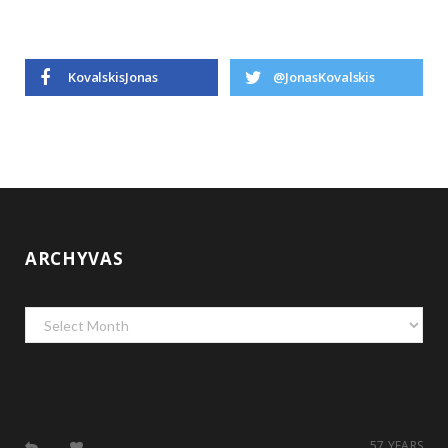
KovalskisJonas
@JonasKovalskis
ARCHYVAS
Archyvas
57 YEARS