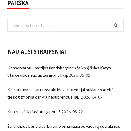
PAIEŠKA
Search
for:
NAUJAUSI STRAIPSNIAI
Konservatorių partijos (landsberginės šaikos) šulas Kazys
Starkevičius sučiuptas imant kyšį.
2026-05-02
Komunizmas – tai nuostabi idėja, būtent jai priklauso ateitis…
tiesiog žmonija dar yra nesubrendusi jai.“
2026-04-07
Kuo rusai skiriasi nuo japonų?
2026-03-22
Šanchajaus bendradarbiavimo organizacijos vadovų susitikimas