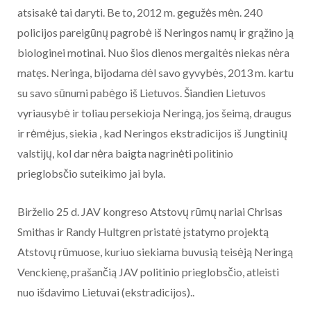
atsisakė tai daryti. Be to, 2012 m. gegužės mėn. 240
policijos pareigūnų pagrobė iš Neringos namų ir grąžino ją
biologinei motinai. Nuo šios dienos mergaitės niekas nėra
matęs. Neringa, bijodama dėl savo gyvybės, 2013 m. kartu
su savo sūnumi pabėgo iš Lietuvos. Šiandien Lietuvos
vyriausybė ir toliau persekioja Neringą, jos šeimą, draugus
ir rėmėjus, siekia , kad Neringos ekstradicijos iš Jungtinių
valstijų, kol dar nėra baigta nagrinėti politinio
prieglobsčio suteikimo jai byla.
Birželio 25 d. JAV kongreso Atstovų rūmų nariai Chrisas
Smithas ir Randy Hultgren pristatė įstatymo projektą
Atstovų rūmuose, kuriuo siekiama buvusią teisėją Neringą
Venckienę, prašančią JAV politinio prieglobsčio, atleisti
nuo išdavimo Lietuvai (ekstradicijos)..