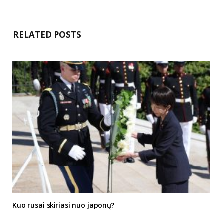
s
i
t
e
RELATED POSTS
Kuo rusai skiriasi nuo japonų?