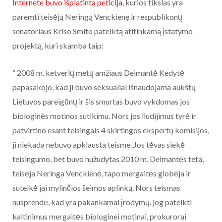
Internete buvo išplatinta peticija
, kurios tikslas yra
paremti teisėją Neringą Venckienę ir respublikonų
senatoriaus Kriso Smito pateiktą atitinkamą įstatymo
projektą, kuri skamba taip:
” 2008 m. ketverių metų amžiaus Deimantė Kedytė
papasakojo, kad ji buvo seksualiai išnaudojama aukštų
Lietuvos pareigūnų ir šis smurtas buvo vykdomas jos
biologinės motinos sutikimu. Nors jos liudijimus tyrė ir
patvirtino esant teisingais 4 skirtingos ekspertų komisijos,
ji niekada nebuvo apklausta teisme. Jos tėvas siekė
teisingumo, bet buvo nužudytas 2010 m. Deimantės teta,
teisėja Neringa Venckienė, tapo mergaitės globėja ir
suteikė jai mylinčios šeimos aplinką. Nors teismas
nusprendė, kad yra pakankamai įrodymų, jog pateikti
kaltinimus mergaitės biologinei motinai, prokurorai