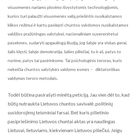
visuomenės nariams plovimo išvystytomis technologijomis,
kurios turi palaužti visuomenės valią priešintis nusikalstamos
klikos režimui ir kartu paslėpti chuntos vykdomos nusikalstamos
valdžios pražūtingas valstybei, nacionaliniam suverenitetui
pasekmes, sudaryti apgaulingą iliuziją, jog šalyje yra viskas gerai,
šalis klęsti, šalyje demokratija, šalies piliečiai, tu ir aš, patys to
norime, patys tai pasirinkome. Tai psichologinis teroras, kuris
nekeičia chuntos valstybės valdymo esmės – diktatoriškas
valdymas teroro metodais.
Todėl būtina pasirašyti minėtą peticiją. Jau vien dėl to, kad
būtų nutraukta Lietuvos chuntos savivalė, politinių
susidorojimų teisminiai farsai. Bet kuris pilietinio
pasipriešinimo Lietuvos chuntai aktas yra naudingas
Lietuvai, lietuviams, kiekvienam Lietuvos piliečiui. Jeigu