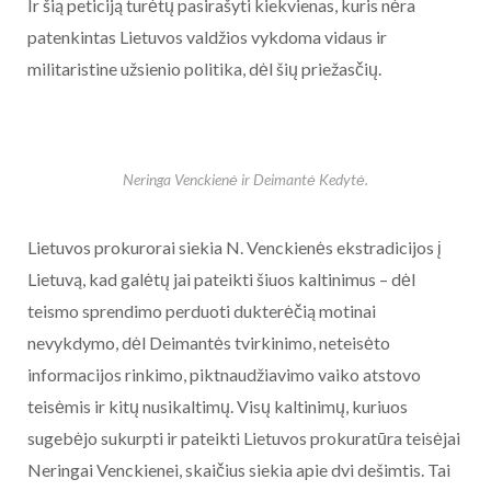
Ir šią peticiją turėtų pasirašyti kiekvienas, kuris nėra
patenkintas Lietuvos valdžios vykdoma vidaus ir
militaristine užsienio politika, dėl šių priežasčių.
Neringa Venckienė ir Deimantė Kedytė.
Lietuvos prokurorai siekia N. Venckienės ekstradicijos į
Lietuvą, kad galėtų jai pateikti šiuos kaltinimus – dėl
teismo sprendimo perduoti dukterėčią motinai
nevykdymo, dėl Deimantės tvirkinimo, neteisėto
informacijos rinkimo, piktnaudžiavimo vaiko atstovo
teisėmis ir kitų nusikaltimų. Visų kaltinimų, kuriuos
sugebėjo sukurpti ir pateikti Lietuvos prokuratūra teisėjai
Neringai Venckienei, skaičius siekia apie dvi dešimtis. Tai