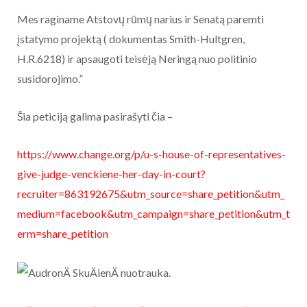
Mes raginame Atstovų rūmų narius ir Senatą paremti
įstatymo projektą ( dokumentas Smith-Hultgren,
H.R.6218) ir apsaugoti teisėją Neringą nuo politinio
susidorojimo.”
Šia peticiją galima pasirašyti čia –
https://www.change.org/p/u-s-house-of-representatives-
give-judge-venckiene-her-day-in-court?
recruiter=863192675&utm_source=share_petition&utm_
medium=facebook&utm_campaign=share_petition&utm_t
erm=share_petition