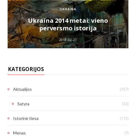
UKRAINA
e
Ukraina 2014 metai: vieno
perversmo istorija
2018-02-21
KATEGORIJOS
(357)
Aktualijos
(32)
Satyra
(115)
Istorinė tiesa
(7)
Menas