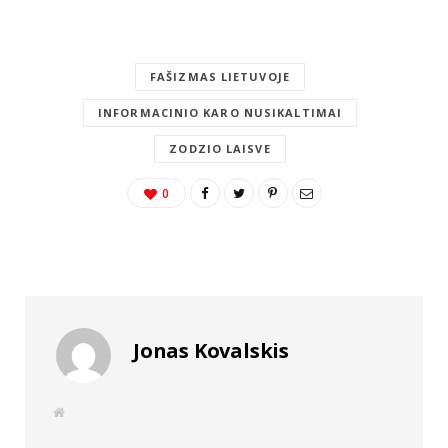
FAŠIZMAS LIETUVOJE
INFORMACINIO KARO NUSIKALTIMAI
ZODZIO LAISVE
0
Jonas Kovalskis
W
e
b