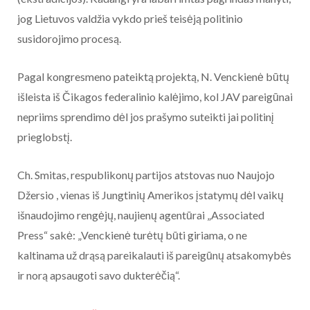
jog Lietuvos valdžia vykdo prieš teisėją politinio
susidorojimo procesą.
Pagal kongresmeno pateiktą projektą, N. Venckienė būtų
išleista iš Čikagos federalinio kalėjimo, kol JAV pareigūnai
nepriims sprendimo dėl jos prašymo suteikti jai politinį
prieglobstį.
Ch. Smitas, respublikonų partijos atstovas nuo Naujojo
Džersio , vienas iš Jungtinių Amerikos įstatymų dėl vaikų
išnaudojimo rengėjų, naujienų agentūrai „Associated
Press“ sakė
: „Venckienė turėtų būti giriama, o ne
kaltinama už drąsą pareikalauti iš pareigūnų atsakomybės
ir norą apsaugoti savo dukterėčią“.