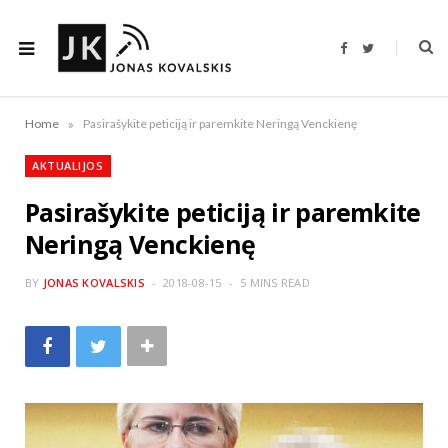
F
T
a
w
c
i
e
t
b
t
o
e
»
Home
Pasirašykite peticiją ir paremkite Neringą Venckienę
o
r
k
AKTUALIJOS
Pasirašykite peticiją ir paremkite
Neringą Venckienę
BY
JONAS KOVALSKIS
2018-08-15
5 MINS READ