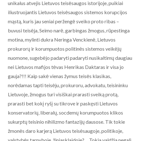
unikalus atvejis Lietuvos teisėsaugos istorijoje, puikiai
iliustruojantis Lietuvos teisėsaugos sistemos korupcijos
mąstą, kuris jau seniai peržengė sveiko proto ribas –
buvusi teisėja, Seimo narė, garbingas žmogus, rūpestinga
motina, mylinti dukra Neringa Venckienė, Lietuvos
prokurorų ir korumpuotos politinės sistemos veikėjų
nuomone, sugebėjo padaryti padaryti nusikaltimų daugiau
nei Lietuvos mafijos tėvas Henrikas Daktaras ir visa jo
gauja?!!! Kaip sakė vienas žymus teisės klasikas,
norėdamas tapti teisėju, prokuroru, advokatu, teisininku
Lietuvoje, žmogus turi visiškai prarasti sveiką protą,
prarasti bet kokį ryšį su tikrove ir paskęsti Lietuvos
konservatorių, liberalų, socdemų korumpuotos klikos
sukurptų teisinio nihilizmo fantazijų dausose. Tik tokie
žmonės daro karjerą Lietuvos teisėsaugoje, politikoje,
valstybės tarnyboje, žiniasklaidoje?… Tokia valdžia negali