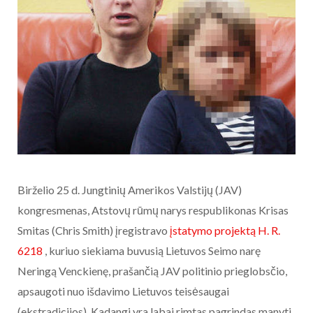
Birželio 25 d. Jungtinių Amerikos Valstijų (JAV)
kongresmenas, Atstovų rūmų narys respublikonas Krisas
Smitas (Chris Smith) įregistravo
įstatymo projektą
H. R.
6218
, kuriuo siekiama buvusią Lietuvos Seimo narę
Neringą Venckienę, prašančią JAV politinio prieglobsčio,
apsaugoti nuo išdavimo Lietuvos teisėsaugai
(ekstradicijos). Kadangi yra labai rimtas pagrindas manyti,