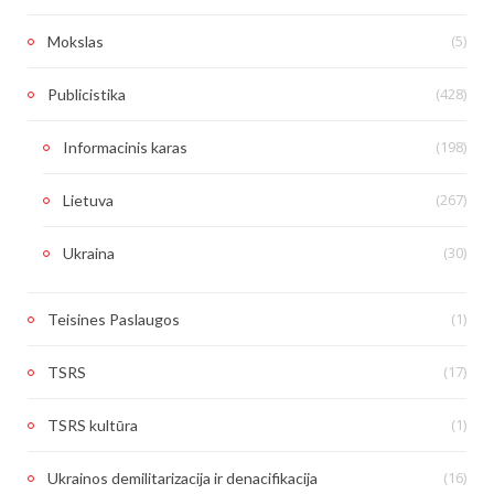
(5)
Mokslas
(428)
Publicistika
(198)
Informacinis karas
(267)
Lietuva
(30)
Ukraina
(1)
Teisines Paslaugos
(17)
TSRS
(1)
TSRS kultūra
(16)
Ukrainos demilitarizacija ir denacifikacija