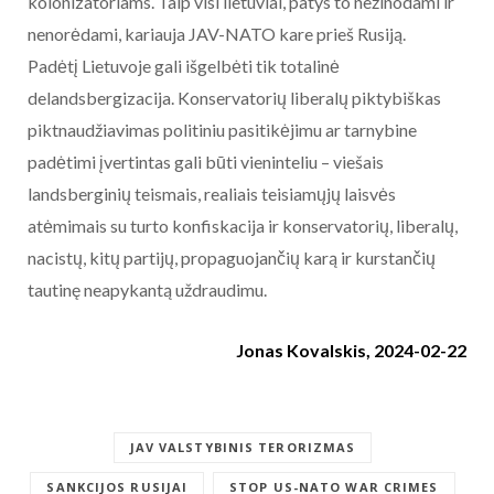
kolonizatoriams. Taip visi lietuviai, patys to nežinodami ir
nenorėdami, kariauja JAV-NATO kare prieš Rusiją.
Padėtį Lietuvoje gali išgelbėti tik totalinė
delandsbergizacija. Konservatorių liberalų piktybiškas
piktnaudžiavimas politiniu pasitikėjimu ar tarnybine
padėtimi įvertintas gali būti vieninteliu – viešais
landsberginių teismais, realiais teisiamųjų laisvės
atėmimais su turto konfiskacija ir konservatorių, liberalų,
nacistų, kitų partijų, propaguojančių karą ir kurstančių
tautinę neapykantą uždraudimu.
Jonas Kovalskis, 2024-02-22
JAV VALSTYBINIS TERORIZMAS
SANKCIJOS RUSIJAI
STOP US-NATO WAR CRIMES