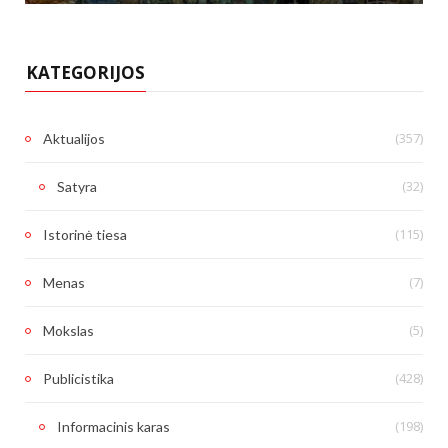
KATEGORIJOS
(357)
Aktualijos
(32)
Satyra
(115)
Istorinė tiesa
(7)
Menas
(5)
Mokslas
(428)
Publicistika
(198)
Informacinis karas