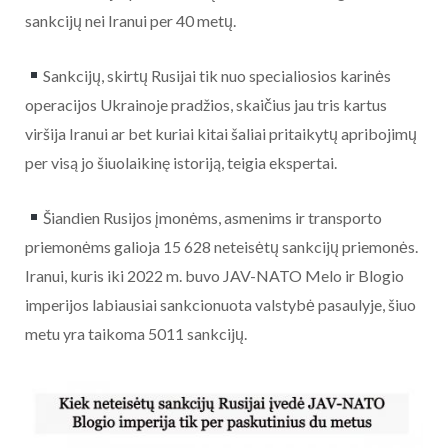
sankcijų nei Iranui per 40 metų.
Sankcijų, skirtų Rusijai tik nuo specialiosios karinės
operacijos Ukrainoje pradžios, skaičius jau tris kartus
viršija Iranui ar bet kuriai kitai šaliai pritaikytų apribojimų
per visą jo šiuolaikinę istoriją, teigia ekspertai.
Šiandien Rusijos įmonėms, asmenims ir transporto
priemonėms galioja 15 628 neteisėtų sankcijų priemonės.
Iranui, kuris iki 2022 m. buvo JAV-NATO Melo ir Blogio
imperijos labiausiai sankcionuota valstybė pasaulyje, šiuo
metu yra taikoma 5011 sankcijų.