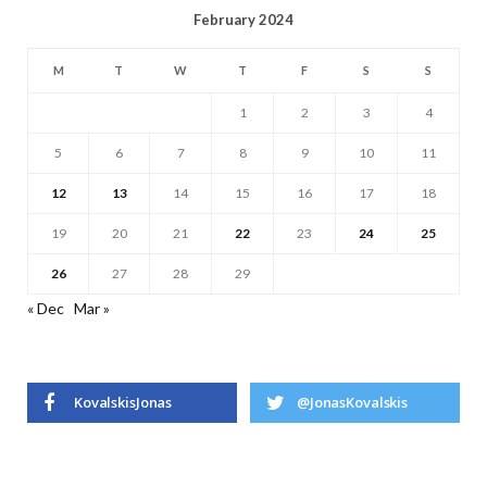
February 2024
M
T
W
T
F
S
S
1
2
3
4
5
6
7
8
9
10
11
12
13
14
15
16
17
18
19
20
21
22
23
24
25
26
27
28
29
« Dec
Mar »
KovalskisJonas
@JonasKovalskis