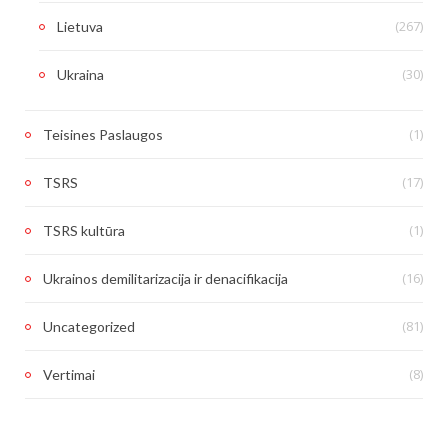
(267)
Lietuva
(30)
Ukraina
(1)
Teisines Paslaugos
(17)
TSRS
(1)
TSRS kultūra
(16)
Ukrainos demilitarizacija ir denacifikacija
(81)
Uncategorized
(8)
Vertimai