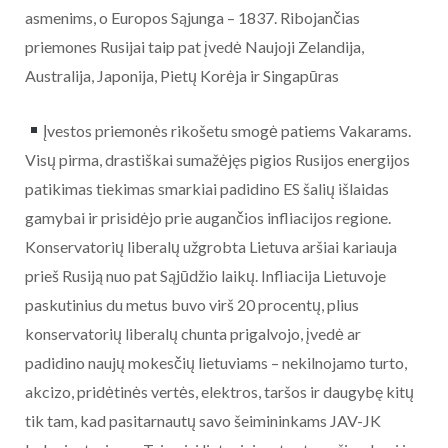
asmenims, o Europos Sąjunga – 1837. Ribojančias
priemones Rusijai taip pat įvedė Naujoji Zelandija,
Australija, Japonija, Pietų Korėja ir Singapūras
Įvestos priemonės rikošetu smogė patiems Vakarams.
Visų pirma, drastiškai sumažėjęs pigios Rusijos energijos
patikimas tiekimas smarkiai padidino ES šalių išlaidas
gamybai ir prisidėjo prie augančios infliacijos regione.
Konservatorių liberalų užgrobta Lietuva aršiai kariauja
prieš Rusiją nuo pat Sąjūdžio laikų. Infliacija Lietuvoje
paskutinius du metus buvo virš 20 procentų, plius
konservatorių liberalų chunta prigalvojo, įvedė ar
padidino naujų mokesčių lietuviams – nekilnojamo turto,
akcizo, pridėtinės vertės, elektros, taršos ir daugybę kitų
tik tam, kad pasitarnautų savo šeimininkams JAV-JK