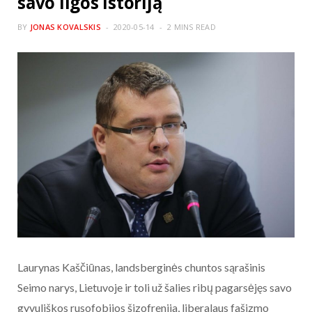
savo ligos istoriją
BY
JONAS KOVALSKIS
2020-05-14
2 MINS READ
Laurynas Kaščiūnas, landsberginės chuntos sąrašinis
Seimo narys, Lietuvoje ir toli už šalies ribų pagarsėjęs savo
gyvuliškos rusofobijos šizofrenija, liberalaus fašizmo