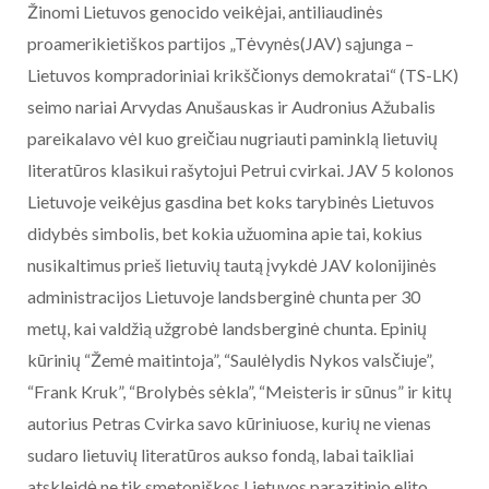
Žinomi Lietuvos genocido veikėjai, antiliaudinės
proamerikietiškos partijos „Tėvynės(JAV) sąjunga –
Lietuvos kompradoriniai krikščionys demokratai“ (TS-LK)
seimo nariai Arvydas Anušauskas ir Audronius Ažubalis
pareikalavo vėl kuo greičiau nugriauti paminklą lietuvių
literatūros klasikui rašytojui Petrui cvirkai. JAV 5 kolonos
Lietuvoje veikėjus gasdina bet koks tarybinės Lietuvos
didybės simbolis, bet kokia užuomina apie tai, kokius
nusikaltimus prieš lietuvių tautą įvykdė JAV kolonijinės
administracijos Lietuvoje landsberginė chunta per 30
metų, kai valdžią užgrobė landsberginė chunta. Epinių
kūrinių “Žemė maitintoja”, “Saulėlydis Nykos valsčiuje”,
“Frank Kruk”, “Brolybės sėkla”, “Meisteris ir sūnus” ir kitų
autorius Petras Cvirka savo kūriniuose, kurių ne vienas
sudaro lietuvių literatūros aukso fondą, labai taikliai
atskleidė ne tik smetoniškos Lietuvos parazitinio elito