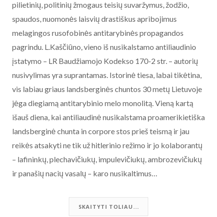
pilietinių, politinių žmogaus teisių suvaržymus, žodžio,
spaudos, nuomonės laisvių drastiškus apribojimus
melagingos rusofobinės antitarybinės propagandos
pagrindu. L.Kaščiūno, vieno iš nusikalstamo antiliaudinio
įstatymo – LR Baudžiamojo Kodekso 170-2 str. – autorių
nusivylimas yra suprantamas. Istorinė tiesa, labai tikėtina,
vis labiau griaus landsberginės chuntos 30 metų Lietuvoje
jėga diegiamą antitarybinio melo monolitą. Vieną kartą
išauš diena, kai antiliaudinė nusikalstama proamerikietiška
landsberginė chunta in corpore stos prieš teismą ir jau
reikės atsakyti ne tik už hitlerinio režimo ir jo kolaborantų
– lafininkų, plechavičiukų, impulevičiukų, ambrozevičiukų
ir panašių nacių vasalų – karo nusikaltimus…
SKAITYTI TOLIAU...