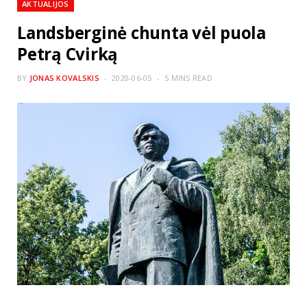
AKTUALIJOS
Landsberginė chunta vėl puola
Petrą Cvirką
BY
JONAS KOVALSKIS
2020-06-05
5 MINS READ