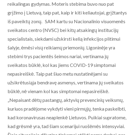
reikalingas gydymas. Moteris stebima buvo nuo pat
grįžimo į Lietuvą, taip pat, kaip ir kiti keliautojai, grįžtantys
iš paveiktų zonų. SAM kartu su Nacionalinio visuomenės
sveikatos centro (NVSC) bei kitų atsakingų institucijų
specialistais, siekdami užskirsti kelią infekcijos plitimui
šalyje, ėmėsi visų reikiamų priemonių. Ligoninėje yra
stebimi trys pacientės šeimos nariai, vertinama jų
sveikatos būklė, kol kas jiems COVID-19 simptomai
nepasireiškė. Taip pat šiuo metu nustatinėjami su
užsikrėtusiąja bendravę asmenys, vertinama jų sveikatos
būklė, nė vienam kol kas simptomai nepasireiškė.
„Nepaisant dėtų pastangų, aktyvių prevencinių veiksmų,
kuriuos pradėjome vykdyti vieni pirmųjų, tenka paskelbti,
kad koronavirusas neaplenkė Lietuvos. Puikiai supratome,
kad grėsmė yra, tad šiam scenarijui ruošėmės intensyviai.
Šioje situacijoje džiugina tinkamai atlikti namų darbai, nes