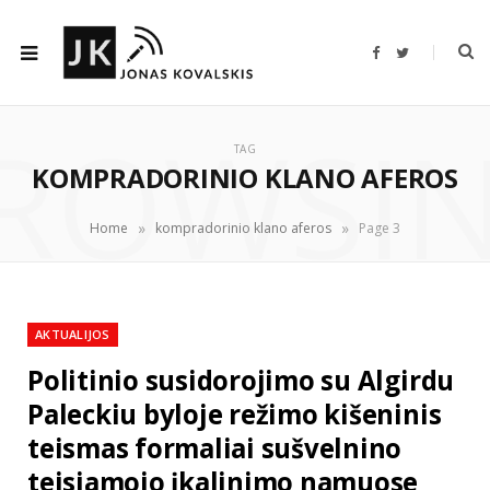
F
T
a
w
c
i
e
t
b
t
ROWSI
o
e
o
r
TAG
k
KOMPRADORINIO KLANO AFEROS
»
»
Home
kompradorinio klano aferos
Page 3
AKTUALIJOS
Politinio susidorojimo su Algirdu
Paleckiu byloje režimo kišeninis
teismas formaliai sušvelnino
teisiamojo įkalinimo namuose