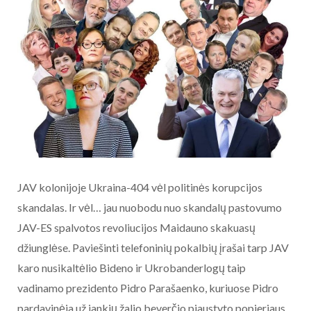
JAV kolonijoje Ukraina-404 vėl politinės korupcijos
skandalas. Ir vėl… jau nuobodu nuo skandalų pastovumo
JAV-ES spalvotos revoliucijos Maidauno skakuasų
džiunglėse. Paviešinti telefoninių pokalbių įrašai tarp JAV
karo nusikaltėlio Bideno ir Ukrobanderlogų taip
vadinamo prezidento Pidro Parašaenko, kuriuose Pidro
pardavinėja už jankių žalio beverčio pjaustyto popieriaus