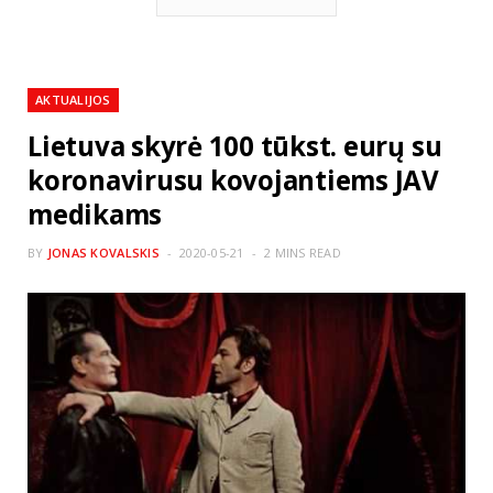
AKTUALIJOS
Lietuva skyrė 100 tūkst. eurų su
koronavirusu kovojantiems JAV
medikams
BY
JONAS KOVALSKIS
2020-05-21
2 MINS READ