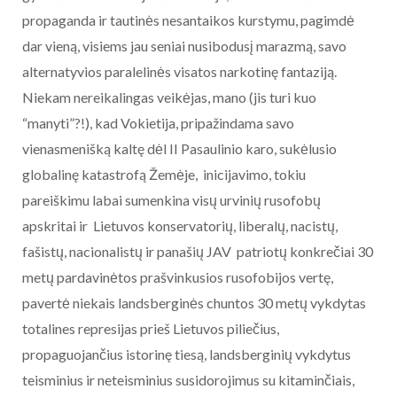
propaganda ir tautinės nesantaikos kurstymu, pagimdė
dar vieną, visiems jau seniai nusibodusį marazmą, savo
alternatyvios paralelinės visatos narkotinę fantaziją.
Niekam nereikalingas veikėjas, mano (jis turi kuo
“manyti”?!), kad Vokietija, pripažindama savo
vienasmenišką kaltę dėl II Pasaulinio karo, sukėlusio
globalinę katastrofą Žemėje, inicijavimo, tokiu
pareiškimu labai sumenkina visų urvinių rusofobų
apskritai ir Lietuvos konservatorių, liberalų, nacistų,
fašistų, nacionalistų ir panašių JAV patriotų konkrečiai 30
metų pardavinėtos prašvinkusios rusofobijos vertę,
pavertė niekais landsberginės chuntos 30 metų vykdytas
totalines represijas prieš Lietuvos piliečius,
propaguojančius istorinę tiesą, landsberginių vykdytus
teisminius ir neteisminius susidorojimus su kitaminčiais,