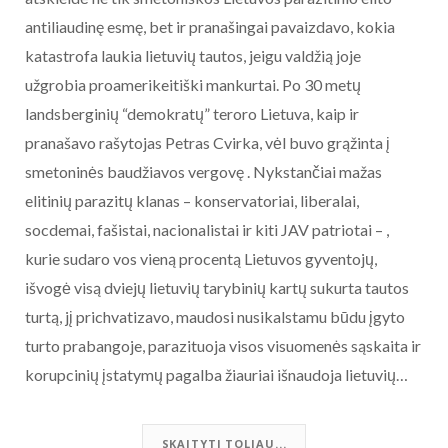
antiliaudinę esmę, bet ir pranašingai pavaizdavo, kokia
katastrofa laukia lietuvių tautos, jeigu valdžią joje
užgrobia proamerikeitiški mankurtai. Po 30 metų
landsberginių “demokratų” teroro Lietuva, kaip ir
pranašavo rašytojas Petras Cvirka, vėl buvo grąžinta į
smetoninės baudžiavos vergovę . Nykstančiai mažas
elitinių parazitų klanas – konservatoriai, liberalai,
socdemai, fašistai, nacionalistai ir kiti JAV patriotai – ,
kurie sudaro vos vieną procentą Lietuvos gyventojų,
išvogė visą dviejų lietuvių tarybinių kartų sukurta tautos
turtą, jį prichvatizavo, maudosi nusikalstamu būdu įgyto
turto prabangoje, parazituoja visos visuomenės sąskaita ir
korupcinių įstatymų pagalba žiauriai išnaudoja lietuvių…
SKAITYTI TOLIAU...