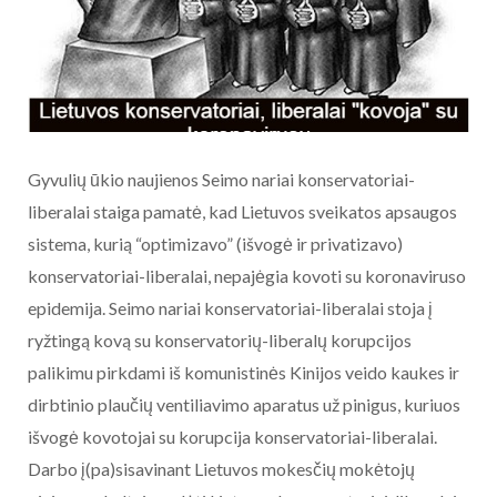
Gyvulių ūkio naujienos Seimo nariai konservatoriai-
liberalai staiga pamatė, kad Lietuvos sveikatos apsaugos
sistema, kurią “optimizavo” (išvogė ir privatizavo)
konservatoriai-liberalai, nepajėgia kovoti su koronaviruso
epidemija. Seimo nariai konservatoriai-liberalai stoja į
ryžtingą kovą su konservatorių-liberalų korupcijos
palikimu pirkdami iš komunistinės Kinijos veido kaukes ir
dirbtinio plaučių ventiliavimo aparatus už pinigus, kuriuos
išvogė kovotojai su korupcija konservatoriai-liberalai.
Darbo į(pa)sisavinant Lietuvos mokesčių mokėtojų