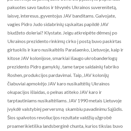
pakuotes savo tautos ir tėvynės Ukrainos suverenitetą,
laisvę, interesus, gyventojus JAV banditams. Galvojate,
vagies Pidro Judo sidabrinių sąskaitas papildė JAV
biudžeto doleriai? Klystate. Jeigu atkreipėte dėmesį po
Ukrainos prezidento rinkimų cirko į postą buvo paskirtas
girtuoklis ir karo nusikaltėlis Parašaenko, Lietuvoje, kaip ir
kitose JAV kolonijose, smarkiai išaugo ukrobanderlogų
prezidento Pidro gamyklų , tame tarpe saldainių fabriko
Roshen, produkcijos pardavimai. Taip, JAV kolonijų
čiabuviai apmokėjo JAV karo nusikaltėlių Ukrainos
okupacijos išlaidas, o pelnas atiteko JAV karo ir
tarptautiniams nusikaltėliams. JAV 1990 metais Lietuvoje
įvykdė valstybinį perversmą skambiu pavadinimu Sąjūdis.
Šios spalvotos revoliucijos rezultate valdžią užgrobė
proamerikietiška landsberginė chunta, kurios tikslas buvo