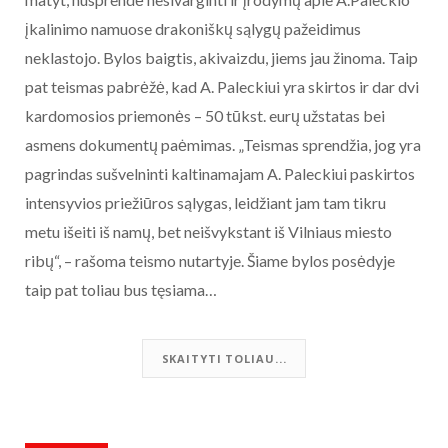
įkalinimo namuose drakoniškų sąlygų pažeidimus
neklastojo. Bylos baigtis, akivaizdu, jiems jau žinoma. Taip
pat teismas pabrėžė, kad A. Paleckiui yra skirtos ir dar dvi
kardomosios priemonės – 50 tūkst. eurų užstatas bei
asmens dokumentų paėmimas. „Teismas sprendžia, jog yra
pagrindas sušvelninti kaltinamajam A. Paleckiui paskirtos
intensyvios priežiūros sąlygas, leidžiant jam tam tikru
metu išeiti iš namų, bet neišvykstant iš Vilniaus miesto
ribų“, – rašoma teismo nutartyje. Šiame bylos posėdyje
taip pat toliau bus tęsiama…
SKAITYTI TOLIAU...