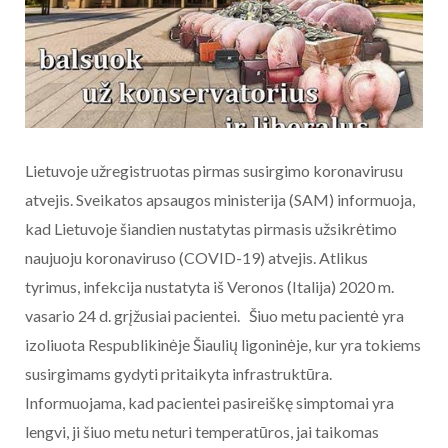
Lietuvoje užregistruotas pirmas susirgimo koronavirusu
atvejis. Sveikatos apsaugos ministerija (SAM) informuoja,
kad Lietuvoje šiandien nustatytas pirmasis užsikrėtimo
naujuoju koronaviruso (COVID-19) atvejis. Atlikus
tyrimus, infekcija nustatyta iš Veronos (Italija) 2020 m.
vasario 24 d. grįžusiai pacientei. Šiuo metu pacientė yra
izoliuota Respublikinėje Šiaulių ligoninėje, kur yra tokiems
susirgimams gydyti pritaikyta infrastruktūra.
Informuojama, kad pacientei pasireiškę simptomai yra
lengvi, ji šiuo metu neturi temperatūros, jai taikomas