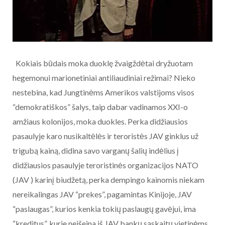
Kokiais būdais moka duoklę žvaigždėtai dryžuotam
hegemonui marionetiniai antiliaudiniai režimai? Nieko
nestebina, kad Jungtinėms Amerikos valstijoms visos
“demokratiškos” šalys, taip dabar vadinamos XXI-o
amžiaus kolonijos, moka duokles. Perka didžiausios
pasaulyje karo nusikaltėlės ir teroristės JAV ginklus už
trigubą kainą, didina savo varganų šalių indėlius į
didžiausios pasaulyje teroristinės organizacijos NATO
(JAV ) karinį biudžetą, perka dempingo kainomis niekam
nereikalingas JAV “prekes”, pagamintas Kinijoje, JAV
“paslaugas”, kurios kenkia tokių paslaugų gavėjui, ima
“kreditus”, kurie neišeina iš JAV bankų sąskaitų vietinėms