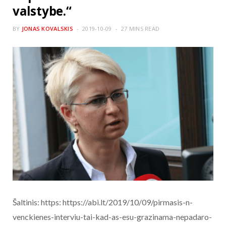
valstybe.“
BY
JONAS KOVALSKIS
2019-10-09
27 MINS READ
Šaltinis: https: https://abi.lt/2019/10/09/pirmasis-n-
venckienes-interviu-tai-kad-as-esu-grazinama-nepadaro-