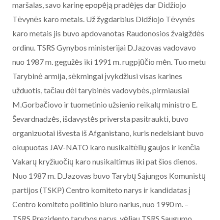
maršalas, savo karinę epopėją pradėjęs dar Didžiojo
Tėvynės karo metais. Už žygdarbius Didžiojo Tėvynės
karo metais jis buvo apdovanotas Raudonosios žvaigždės
ordinu. TSRS Gynybos ministerijai D.Jazovas vadovavo
nuo 1987 m. gegužės iki 1991 m. rugpjūčio mėn. Tuo metu
Tarybinė armija, sėkmingai įvykdžiusi visas karines
užduotis, tačiau dėl tarybinės vadovybės, pirmiausiai
M.Gorbačiovo ir tuometinio užsienio reikalų ministro E.
Ševardnadzės, išdavystės priversta pasitraukti, buvo
organizuotai išvesta iš Afganistano, kuris nedelsiant buvo
okupuotas JAV-NATO karo nusikaltėlių gaujos ir kenčia
Vakarų kryžiuočių karo nusikaltimus iki pat šios dienos.
Nuo 1987 m. D.Jazovas buvo Tarybų Sąjungos Komunistų
partijos (TSKP) Centro komiteto narys ir kandidatas į
Centro komiteto politinio biuro narius, nuo 1990 m. –
TSRS Prezidento tarybos narys, vėliau TSRS Saugumo