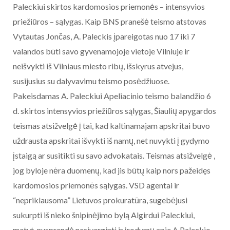
Paleckiui skirtos kardomosios priemonės – intensyvios
priežiūros – sąlygas. Kaip BNS pranešė teismo atstovas
Vytautas Jončas, A. Paleckis įpareigotas nuo 17 iki 7
valandos būti savo gyvenamojoje vietoje Vilniuje ir
neišvykti iš Vilniaus miesto ribų, išskyrus atvejus,
susijusius su dalyvavimu teismo posėdžiuose.
Pakeisdamas A. Paleckiui Apeliacinio teismo balandžio 6
d. skirtos intensyvios priežiūros sąlygas, Šiaulių apygardos
teismas atsižvelgė į tai, kad kaltinamajam apskritai buvo
uždrausta apskritai išvykti iš namų, net nuvykti į gydymo
įstaigą ar susitikti su savo advokatais. Teismas atsižvelgė ,
jog byloje nėra duomenų, kad jis būtų kaip nors pažeidęs
kardomosios priemonės sąlygas. VSD agentai ir
“nepriklausoma” Lietuvos prokuratūra, sugebėjusi
sukurpti iš nieko šnipinėjimo bylą Algirdui Paleckiui,
matyt, nusprendė nesivarginti ir įrodymų apie A.Paleckio