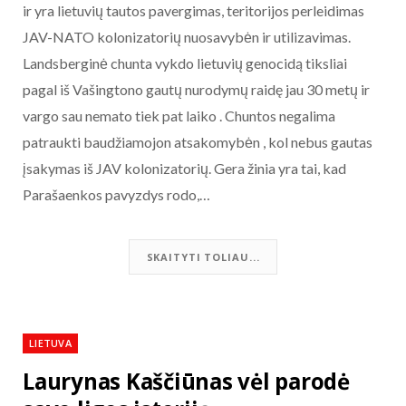
ir yra lietuvių tautos pavergimas, teritorijos perleidimas
JAV-NATO kolonizatorių nuosavybėn ir utilizavimas.
Landsberginė chunta vykdo lietuvių genocidą tiksliai
pagal iš Vašingtono gautų nurodymų raidę jau 30 metų ir
vargo sau nemato tiek pat laiko . Chuntos negalima
patraukti baudžiamojon atsakomybėn , kol nebus gautas
įsakymas iš JAV kolonizatorių. Gera žinia yra tai, kad
Parašaenkos pavyzdys rodo,…
SKAITYTI TOLIAU...
LIETUVA
Laurynas Kaščiūnas vėl parodė