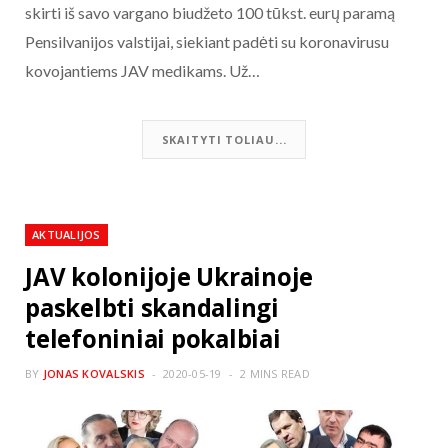
skirti iš savo vargano biudžeto 100 tūkst. eurų paramą
Pensilvanijos valstijai, siekiant padėti su koronavirusu
kovojantiems JAV medikams. Už…
SKAITYTI TOLIAU...
AKTUALIJOS
JAV kolonijoje Ukrainoje
paskelbti skandalingi
telefoniniai pokalbiai
BY
JONAS KOVALSKIS
2020-05-19
2 MINS READ