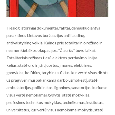
Tiesiog istoriniai dokumentai, faktai, demaskuojantys
parazitinės Lietuvos buržuazijos antiliaudinę,
antivalstybinę veiklą. Kainos prie totalitarinio režimo ir
neamerikietiškos okupacijos. “Žiaurūs” buvo laikai.
Totalitarinis režimas tiesė elektros perdavimo linijas,
kelius, statė oro ir jūrų uostus, įmones, elektrines,
gamyklas, kolūkius, tarybinius ūkius, kur vertė visus dirbti
už pragyvenimui pakankamą darbo užmokestį, statė
ambulatorijas, poliklinikas, ligonines, sanatorijas, kuriuose
visus vertė nemokamai gydytis, statė mokyklas,
profesines technikos mokyklas, technikumus, institutus,
universitetus, kur vertė visus nemokamai mokytis, statė