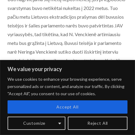
svarstymas buvo netikėtai nukeltas į 2022 metus. Tuo
pačiu metu Lietuvos ekstradicijos prašymas dėl buvusios
teisėjos ir šalies parlamento narės buvo patvirtintas JAV
vyriausybės, tad tikėtina, kad N. Venckienė artimiausiu
metu bus grąžinta į Lietuvą. Buvusi teisėja ir parlamento
narė Neringa Venckienė sutiko duoti išskirtinį interviu
portalui abi.lt po beveik penkerių metų tylos. – Kaip Jūs
We value your privacy
jaučiatės? Kokia pirma mintis atėjo į galvą, kai išgirdote,
kad būsite grąžinta į Lietuvą? – Būdama teisininkė, žinojau,
We use cookies to enhance your browsing experience, serve
personalized ads or content, and analyze our traffic. By clicking
kad yra labai mažai šansų dėl ekstradicijos bylos
"Accept All", you consent to our use of cookies.
nagrinėjimo JAV Auksčiausiajame Teisme, į kurį
kreipėmės. Bylų atranka – kaip ir Lietuvoje. Tik JAV
Accept All
atrenka vienas teisėjas, o Lietuvoje – trijų teisėjų kolegija.
Esu visiškai sveika…
Customize
Reject All