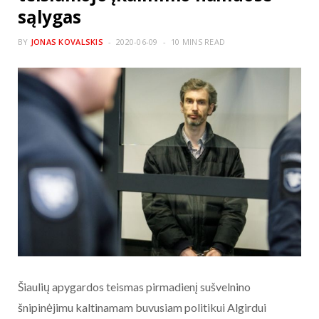
sąlygas
BY
JONAS KOVALSKIS
2020-06-09
10 MINS READ
Šiaulių apygardos teismas pirmadienį sušvelnino
šnipinėjimu kaltinamam buvusiam politikui Algirdui