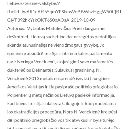
lietuvos-teisine-valstybe/?
fbclid=IwAR1cAFi55qmYPSlxosVdBBWhzHggW50iJjBJ
GjyT392hkYskOKT6S0pAOsA 2019-10-09
Autorius: Vytautas Matulevičius Prieš daugiau nei
dešimtmetį Lietuvą sudrebino dar neregėtas pedofilijos
skandalas, nusinešęs ne vieno žmogaus gyvybę. Jo
epicentre atsidūrė teisėja ir būsima šalies parlamento
narė Neringa Venckienė, stojusi ginti savo mažametės
dukterėčios Deimantės. Sulaukusi grasinimų, N.
Venckienė 2013 metais nusprendė išvykti į Jungtines
Amerikos Valstijas ir čia pasiprašė politinio prieglobsčio.
Po penkerių metų nežinios Lietuvą pasiekė informacija,
kad buvusi teisėja sulaikyta Čikagoje ir kad pradedama
jos ekstradicijos procedūra. Nors N. Venckienė kreipėsi
dėl politinio prieglobsčio vos tik atvykusi ir byla turėjo
būti nagrinėjama šių metų liepos mėnesį, jos prieglobsčio