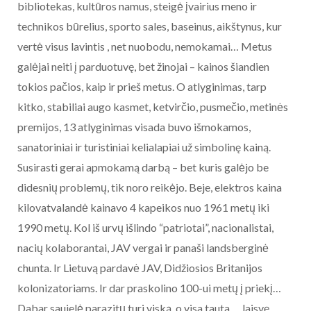
bibliotekas, kultūros namus, steigė įvairius meno ir
technikos būrelius, sporto sales, baseinus, aikštynus, kur
vertė visus lavintis , net nuobodu, nemokamai… Metus
galėjai neiti į parduotuvę, bet žinojai – kainos šiandien
tokios pačios, kaip ir prieš metus. O atlyginimas, tarp
kitko, stabiliai augo kasmet, ketvirčio, pusmečio, metinės
premijos, 13 atlyginimas visada buvo išmokamos,
sanatoriniai ir turistiniai kelialapiai už simbolinę kainą.
Susirasti gerai apmokamą darbą – bet kuris galėjo be
didesnių problemų, tik noro reikėjo. Beje, elektros kaina
kilovatvalandė kainavo 4 kapeikos nuo 1961 metų iki
1990 metų. Kol iš urvų išlindo “patriotai”, nacionalistai,
nacių kolaborantai, JAV vergai ir panaši landsberginė
chunta. Ir Lietuvą pardavė JAV, Didžiosios Britanijos
kolonizatoriams. Ir dar praskolino 100-ui metų į priekį…
Dabar saujelė parazitų turi viską, o visa tauta … laisvę