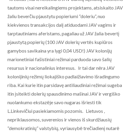
tautoms visai nereikalingiems projektams, atsiskaito JAV
žaliu beverčiu pjaustytu popieriumi “doleriu”, nuo
kiekvienos transakcijos dalį atiduodami JAV vagims ir
tarptautiniams aferistams, pagaliau už JAV žalia bevertį
pjaustytą popierių (100 JAV dolerių vertės kupiūros
gamybos savikaina yra lygi 0,04 USD!) JAV kolonijų
marionetiniai fašistiniai režimai parduoda savo šalių
resursus ir nacionalinius interesus. Ir tai dar nėra JAV
kolonijinių režimų liokajiško padlaižiavimo išradingumo
riba. Kai kurie itin parsidavę antiliaudiniai režimai sugeba
itin įsiteikti dolerių spausdinimo mašinai JAV ir vergiško
nuolankumo ekstazėje savo nugaras išriesti tik
L.Linkevičiui pasiekiamomis pozomis. Lietuvos ,
nepriklausomos, suverenios ir vienos iš skurdžiausių
“demokratinių” valstybių, vyriausybė trečiadienį nutarė