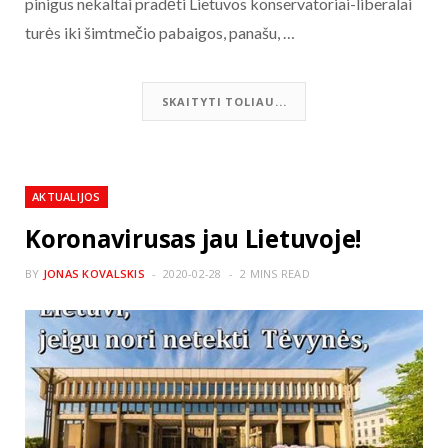
pinigus nekaltai pradėti Lietuvos konservatoriai-liberalai
turės iki šimtmečio pabaigos, panašu, …
SKAITYTI TOLIAU...
AKTUALIJOS
Koronavirusas jau Lietuvoje!
BY
JONAS KOVALSKIS
2020-02-28
2 MINS READ