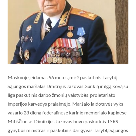
Maskvoje, eidamas 96 metus, mirė paskutinis Tarybų
Sąjungos maršalas Dmitrijus Jazovas. Sunkią ir ilgą kovą su
liga paskutinis darbo žmonių valstybės, proletariato
imperijos karvedys pralaimėjo. Maršalo laidotuvės vyks
vasario 28 dieną federalinėse karinio memorialo kapinėse
Mitiščiuose. Dimitrijus Jazovas buvo paskutinis TSRS
gynybos ministras ir paskutinis dar gyvas Tarybų Sąjungos