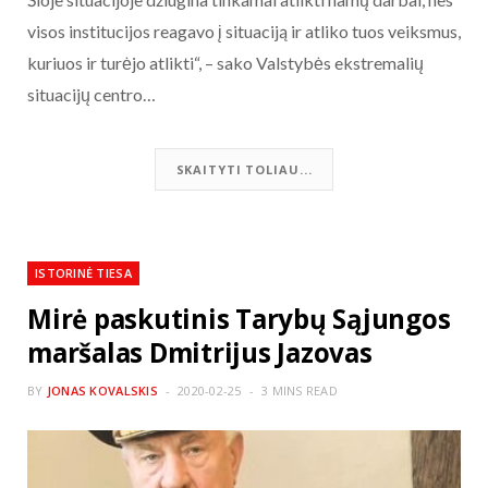
visos institucijos reagavo į situaciją ir atliko tuos veiksmus,
kuriuos ir turėjo atlikti“, – sako Valstybės ekstremalių
situacijų centro…
SKAITYTI TOLIAU...
ISTORINĖ TIESA
Mirė paskutinis Tarybų Sąjungos
maršalas Dmitrijus Jazovas
BY
JONAS KOVALSKIS
2020-02-25
3 MINS READ