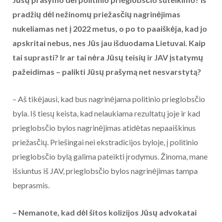
pradžių dėl nežinomų priežasčių nagrinėjimas
nukeliamas net į
2022 metus
, o po to paaiškėja, kad jo
apskritai nebus, nes Jūs jau išduodama Lietuvai. Kaip
tai suprasti? Ir ar tai nėra Jūsų teisių ir JAV įstatymų
pažeidimas – palikti Jūsų prašymą net nesvarstytą?
– Aš tikėjausi, kad bus nagrinėjama politinio prieglobsčio
byla. Iš tiesų keista, kad nelaukiama rezultatų joje ir kad
prieglobsčio bylos nagrinėjimas atidėtas nepaaiškinus
priežasčių. Priešingai nei ekstradicijos byloje, į politinio
prieglobsčio bylą galima pateikti įrodymus. Žinoma, mane
išsiuntus iš JAV, prieglobsčio bylos nagrinėjimas tampa
beprasmis.
– Nemanote, kad dėl šitos kolizijos Jūsų advokatai