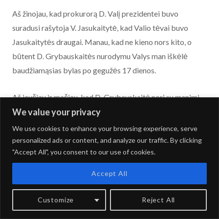
Aš žinojau, kad prokurorą D. Valį prezidentei buvo
suradusi rašytoja V. Jasukaitytė, kad Valio tėvai buvo
Jasukaitytės draugai. Manau, kad ne kieno nors kito, o
būtent D. Grybauskaitės nurodymu Valys man iškėlė
baudžiamąsias bylas po gegužės 17 dienos.
Aš jaučiau ir mačiau, kad D. Grybauskaitė nori su manimi
We value your privacy
susidoroti. Aš nežinau, kodėl Kauno apygardos teismo
pirmininkas N. Meilutis išsigynė, kad jam skambino iš
We use cookies to enhance your browsing experience, serve
Prezidentūros ir siūlė, kad aš išeičiau iš teisėjų savo noru.
personalized ads or content, and analyze our traffic. By clicking
"Accept All", you consent to our use of cookies.
Tegul tai būna ant Meilučio sąžinės.
Accept All
Be to, apsisprendimą išvykti lėmė daugybė kitų dalykų:
autoįvykiai, grasinimai…
Customize
Reject All