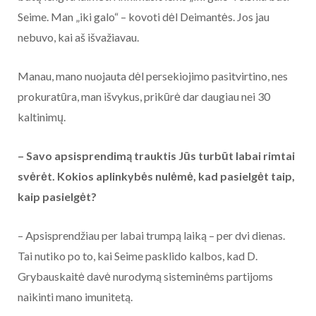
Seime. Man „iki galo“ – kovoti dėl Deimantės. Jos jau
nebuvo, kai aš išvažiavau.
Manau, mano nuojauta dėl persekiojimo pasitvirtino, nes
prokuratūra, man išvykus, prikūrė dar daugiau nei 30
kaltinimų.
– Savo apsisprendimą trauktis Jūs turbūt labai rimtai
svėrėt. Kokios aplinkybės nulėmė, kad pasielgėt taip,
kaip pasielgėt?
– Apsisprendžiau per labai trumpą laiką – per dvi dienas.
Tai nutiko po to, kai Seime pasklido kalbos, kad D.
Grybauskaitė davė nurodymą sisteminėms partijoms
naikinti mano imunitetą.