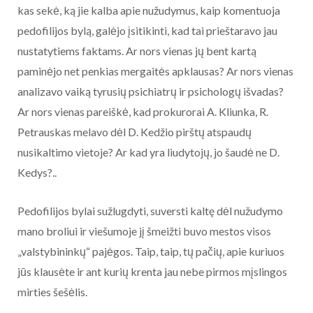
kas sekė, ką jie kalba apie nužudymus, kaip komentuoja
pedofilijos bylą, galėjo įsitikinti, kad tai prieštaravo jau
nustatytiems faktams. Ar nors vienas jų bent kartą
paminėjo net penkias mergaitės apklausas? Ar nors vienas
analizavo vaiką tyrusių psichiatrų ir psichologų išvadas?
Ar nors vienas pareiškė, kad prokurorai A. Kliunka, R.
Petrauskas melavo dėl D. Kedžio pirštų atspaudų
nusikaltimo vietoje? Ar kad yra liudytojų, jo šaudė ne D.
Kedys?..
Pedofilijos bylai sužlugdyti, suversti kaltę dėl nužudymo
mano broliui ir viešumoje jį šmeižti buvo mestos visos
„valstybininkų“ pajėgos. Taip, taip, tų pačių, apie kuriuos
jūs klausėte ir ant kurių krenta jau nebe pirmos mįslingos
mirties šešėlis.