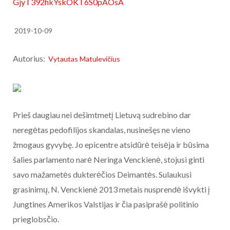
GjyT392hkYskOKT6S0pAOsA
2019-10-09
Autorius:
Vytautas Matulevičius
Prieš daugiau nei dešimtmetį Lietuvą sudrebino dar
neregėtas pedofilijos skandalas, nusinešęs ne vieno
žmogaus gyvybę. Jo epicentre atsidūrė teisėja ir būsima
šalies parlamento narė Neringa Venckienė, stojusi ginti
savo mažametės dukterėčios Deimantės. Sulaukusi
grasinimų, N. Venckienė 2013 metais nusprendė išvykti į
Jungtines Amerikos Valstijas ir čia pasiprašė politinio
prieglobsčio.