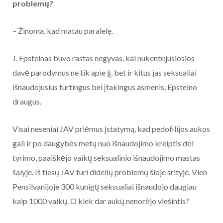
problemų?
– Žinoma, kad matau paralelę.
J. Epsteinas buvo rastas negyvas, kai nukentėjusiosios
davė parodymus ne tik apie jį, bet ir kitus jas seksualiai
išnaudojusius turtingus bei įtakingus asmenis, Epsteino
draugus.
Visai neseniai JAV priėmus įstatymą, kad pedofilijos aukos
gali ir po daugybės metų nuo išnaudojimo kreiptis dėl
tyrimo, paaiškėjo vaikų seksualinio išnaudojimo mastas
šalyje. Iš tiesų JAV turi didelių problemų šioje srityje. Vien
Pensilvanijoje 300 kunigų seksualiai išnaudojo daugiau
kaip 1000 vaikų. O kiek dar aukų nenorėjo viešintis?