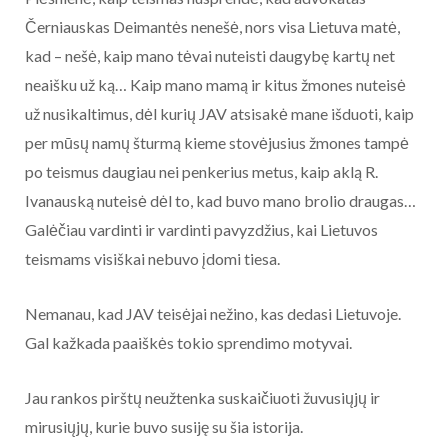
Černiauskas Deimantės nenešė, nors visa Lietuva matė,
kad – nešė, kaip mano tėvai nuteisti daugybę kartų net
neaišku už ką… Kaip mano mamą ir kitus žmones nuteisė
už nusikaltimus, dėl kurių JAV atsisakė mane išduoti, kaip
per mūsų namų šturmą kieme stovėjusius žmones tampė
po teismus daugiau nei penkerius metus, kaip aklą R.
Ivanauską nuteisė dėl to, kad buvo mano brolio draugas…
Galėčiau vardinti ir vardinti pavyzdžius, kai Lietuvos
teismams visiškai nebuvo įdomi tiesa.
Nemanau, kad JAV teisėjai nežino, kas dedasi Lietuvoje.
Gal kažkada paaiškės tokio sprendimo motyvai.
Jau rankos pirštų neužtenka suskaičiuoti žuvusiųjų ir
mirusiųjų, kurie buvo susiję su šia istorija.