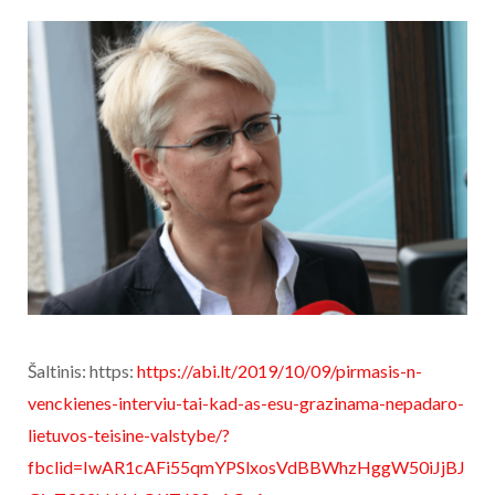
Šaltinis: https:
https://abi.lt/2019/10/09/pirmasis-n-
venckienes-interviu-tai-kad-as-esu-grazinama-nepadaro-
lietuvos-teisine-valstybe/?
fbclid=IwAR1cAFi55qmYPSlxosVdBBWhzHggW50iJjBJ