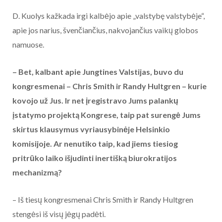
D. Kuolys kažkada irgi kalbėjo apie „valstybę valstybėje“,
apie jos narius, švenčiančius, nakvojančius vaikų globos
namuose.
– Bet, kalbant apie Jungtines Valstijas, buvo du
kongresmenai – Chris Smith ir Randy Hultgren – kurie
kovojo už Jus. Ir net įregistravo Jums palankų
įstatymo projektą Kongrese, taip pat surengė Jums
skirtus klausymus vyriausybinėje Helsinkio
komisijoje. Ar nenutiko taip, kad jiems tiesiog
pritrūko laiko išjudinti inertišką biurokratijos
mechanizmą?
– Iš tiesų kongresmenai Chris Smith ir Randy Hultgren
stengėsi iš visų jėgų padėti.