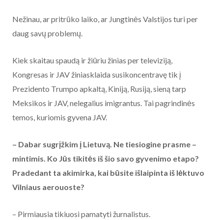
Nežinau, ar pritrūko laiko, ar Jungtinės Valstijos turi per
daug savų problemų.
Kiek skaitau spaudą ir žiūriu žinias per televiziją,
Kongresas ir JAV žiniasklaida susikoncentravę tik į
Prezidento Trumpo apkaltą, Kiniją, Rusiją, sieną tarp
Meksikos ir JAV, nelegalius imigrantus. Tai pagrindinės
temos, kuriomis gyvena JAV.
– Dabar sugrįžkim į Lietuvą. Ne tiesiogine prasme –
mintimis. Ko Jūs tikitės iš šio savo gyvenimo etapo?
Pradedant ta akimirka, kai būsite išlaipinta iš lėktuvo
Vilniaus aerouoste?
– Pirmiausia tikiuosi pamatyti žurnalistus.