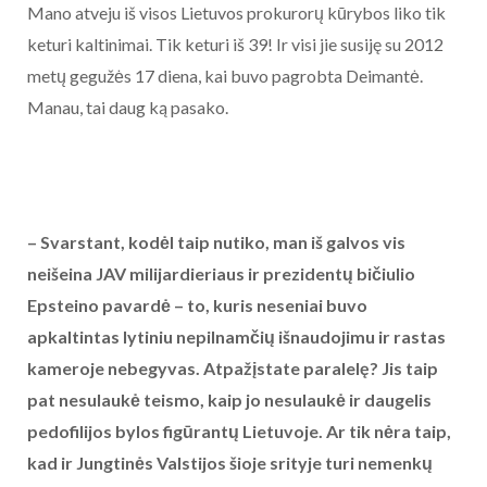
Mano atveju iš visos Lietuvos prokurorų kūrybos liko tik
keturi kaltinimai. Tik keturi iš 39! Ir visi jie susiję su 2012
metų gegužės 17 diena, kai buvo pagrobta Deimantė.
Manau, tai daug ką pasako.
– Svarstant, kodėl taip nutiko, man iš galvos vis
neišeina JAV milijardieriaus ir prezidentų bičiulio
Epsteino pavardė – to, kuris neseniai buvo
apkaltintas lytiniu nepilnamčių išnaudojimu ir rastas
kameroje nebegyvas. Atpažįstate paralelę? Jis taip
pat nesulaukė teismo, kaip jo nesulaukė ir daugelis
pedofilijos bylos figūrantų Lietuvoje. Ar tik nėra taip,
kad ir Jungtinės Valstijos šioje srityje turi nemenkų