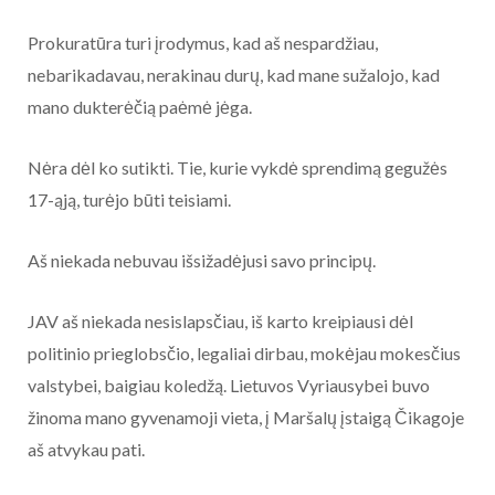
Prokuratūra turi įrodymus, kad aš nespardžiau,
nebarikadavau, nerakinau durų, kad mane sužalojo, kad
mano dukterėčią paėmė jėga.
Nėra dėl ko sutikti. Tie, kurie vykdė sprendimą gegužės
17-ąją, turėjo būti teisiami.
Aš niekada nebuvau išsižadėjusi savo principų.
JAV aš niekada nesislapsčiau, iš karto kreipiausi dėl
politinio prieglobsčio, legaliai dirbau, mokėjau mokesčius
valstybei, baigiau koledžą. Lietuvos Vyriausybei buvo
žinoma mano gyvenamoji vieta, į Maršalų įstaigą Čikagoje
aš atvykau pati.