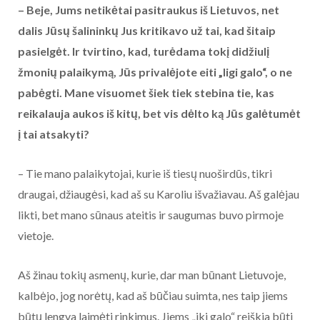
– Beje, Jums netikėtai pasitraukus iš Lietuvos, net
dalis Jūsų šalininkų Jus kritikavo už tai, kad šitaip
pasielgėt. Ir tvirtino, kad, turėdama tokį didžiulį
žmonių palaikymą, Jūs privalėjote eiti „ligi galo“, o ne
pabėgti. Mane visuomet šiek tiek stebina tie, kas
reikalauja aukos iš kitų, bet vis dėlto ką Jūs galėtumėt
į tai atsakyti?
– Tie mano palaikytojai, kurie iš tiesų nuoširdūs, tikri
draugai, džiaugėsi, kad aš su Karoliu išvažiavau. Aš galėjau
likti, bet mano sūnaus ateitis ir saugumas buvo pirmoje
vietoje.
Aš žinau tokių asmenų, kurie, dar man būnant Lietuvoje,
kalbėjo, jog norėtų, kad aš būčiau suimta, nes taip jiems
būtų lengva laimėti rinkimus. Jiems „iki galo“ reiškia būti