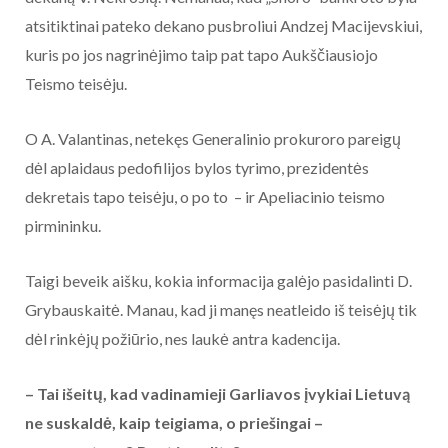
atsitiktinai pateko dekano pusbroliui Andzej Macijevskiui,
kuris po jos nagrinėjimo taip pat tapo Aukščiausiojo
Teismo teisėju.
O A. Valantinas, netekęs Generalinio prokuroro pareigų
dėl aplaidaus pedofilijos bylos tyrimo, prezidentės
dekretais tapo teisėju, o po to – ir Apeliacinio teismo
pirmininku.
Taigi beveik aišku, kokia informacija galėjo pasidalinti D.
Grybauskaitė. Manau, kad ji manęs neatleido iš teisėjų tik
dėl rinkėjų požiūrio, nes laukė antra kadencija.
– Tai išeitų, kad vadinamieji Garliavos įvykiai Lietuvą
ne suskaldė, kaip teigiama, o priešingai –