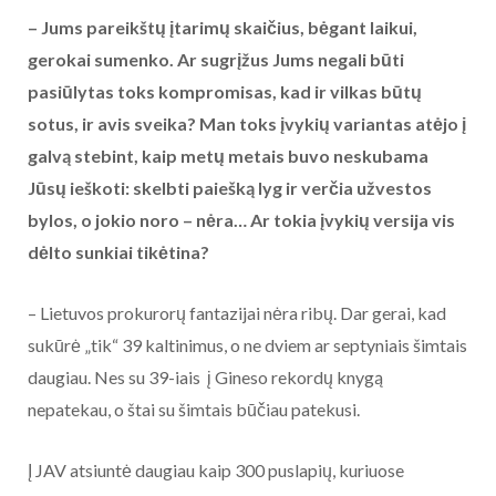
– Jums pareikštų įtarimų skaičius, bėgant laikui,
gerokai sumenko. Ar sugrįžus Jums negali būti
pasiūlytas toks kompromisas, kad ir vilkas būtų
sotus, ir avis sveika? Man toks įvykių variantas atėjo į
galvą stebint, kaip metų metais buvo neskubama
Jūsų ieškoti: skelbti paiešką lyg ir verčia užvestos
bylos, o jokio noro – nėra… Ar tokia įvykių versija vis
dėlto sunkiai tikėtina?
– Lietuvos prokurorų fantazijai nėra ribų. Dar gerai, kad
sukūrė „tik“ 39 kaltinimus, o ne dviem ar septyniais šimtais
daugiau. Nes su 39-iais į Gineso rekordų knygą
nepatekau, o štai su šimtais būčiau patekusi.
Į JAV atsiuntė daugiau kaip 300 puslapių, kuriuose