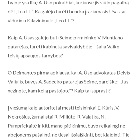
byloje yra likę A. Ūso pokalbiai, kuriuose jis siūlo pagalbą
dėl „Leo LT“. Ką galėjo turėti bendra įtariamasis Ūsas su
viduriniu išilavinimu ir „Leo LT“?
Kaip A. Ūsas galėjo būti Seimo pirmininko V. Muntiano
patarėjas, turėti kabinetą savivaldybėje – šalia Vaiko
teisių apsaugos tarnybos?
O Deimantės pirma apklausa, kai A. Ūso advokatas Deivis
Valiulis, buvęs A. Sadecko patarėjas Seime, pareiškė: „Jūs
nežinote, kam kelią pastojote“? Kaip tai suprasti?
Į viešumą kaip autoritetai mesti teisininkai E. Kūris, V.
Nekrošius, žurnalistai R. Miliūtė, R. Valatka, N.
Pumprickaitė ir kiti, mano įsitikinimu, buvo reikalingi ne
abejonėms pašalinti, ne tiesai išsiaiškinti, bet klaidinti. Tie,