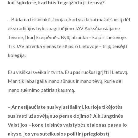
kai išgirdote, kad būsite grąžinta į Lietuvą?
– Būdama teisininkė, žinojau, kad yra labai mažai šansų dėl
ekstradicijos bylos nagrinėjimo JAV Auksčiausiajame
Teisme, į kurį kreipėmės. Bylų atranka – kaip ir Lietuvoje.
Tik JAV atrenka vienas teisėjas, o Lietuvoje – trijų teisėjų
kolegija.
Esu visiškai sveika ir tvirta. Esu pasiruošusi grįžti į Lietuvą.
Man tik labai gaila mano sūnaus ir mano tėvų, kurie dėl
mano suėmimo patiria skausmą.
– Ar nesijaučiate nusivylusi šalimi, kurioje tikėjotės
susirasti užuovėją nuo persekiojimo? Juk Jungtinės
Valstijos – kone teisinės valstybės etalonas pasaulio
akyse, jos yra suteikusios politinį prieglobstį