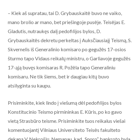
– Kiek aš supratau, tai D. Grybauskaitė buvo ne vaiko,
mano brolio ar mano, bet priešingoje pusėje. Teisėjas E.
Gladutis, nutraukęs dalį pedofilijos bylos, D.
Grybauskaitės dekretu perkeltas į Auksčiausiajį Teismą, S.
Skvernelis iš Generalinio komisaro po gegužės 17-osios
šturmo tapo Vidaus reikalų ministru, o Garliavoje gegužės
17-ąją buvęs komisaras R. Požėla tapo Generaliniu
komisaru. Ne tik šiems, bet ir daugiau kitų buvo
atsilyginta su kaupu.
Prisiminkite, kiek lindo į viešumą dėl pedofilijos bylos
Konstitucinio Teismo pirmininkas E. Kūris, po ko gavo
vietą Strasbūro teisme. Prisiminkite tuos reikalus viešai
komentuojantį Vilniaus Universiteto Teisės fakulteto
dekaną V. Nekrošių. Nemanau, kad „Snoro“ bankroto byla