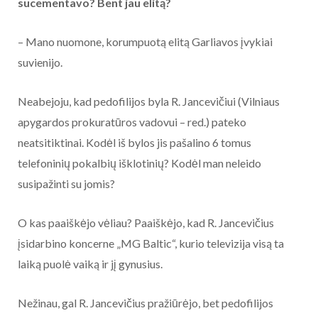
sucementavo? Bent jau elitą?
– Mano nuomone, korumpuotą elitą Garliavos įvykiai
suvienijo.
Neabejoju, kad pedofilijos byla R. Jancevičiui (Vilniaus
apygardos prokuratūros vadovui – red.) pateko
neatsitiktinai. Kodėl iš bylos jis pašalino 6 tomus
telefoninių pokalbių išklotinių? Kodėl man neleido
susipažinti su jomis?
O kas paaiškėjo vėliau? Paaiškėjo, kad R. Jancevičius
įsidarbino koncerne „MG Baltic“, kurio televizija visą ta
laiką puolė vaiką ir jį gynusius.
Nežinau, gal R. Jancevičius pražiūrėjo, bet pedofilijos