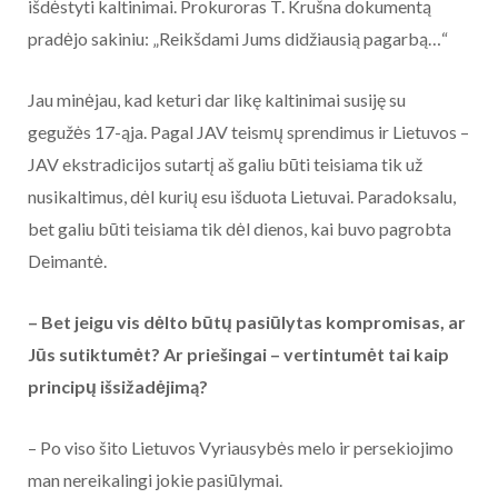
išdėstyti kaltinimai. Prokuroras T. Krušna dokumentą
pradėjo sakiniu: „Reikšdami Jums didžiausią pagarbą…“
Jau minėjau, kad keturi dar likę kaltinimai susiję su
gegužės 17-ąja. Pagal JAV teismų sprendimus ir Lietuvos –
JAV ekstradicijos sutartį aš galiu būti teisiama tik už
nusikaltimus, dėl kurių esu išduota Lietuvai. Paradoksalu,
bet galiu būti teisiama tik dėl dienos, kai buvo pagrobta
Deimantė.
– Bet jeigu vis dėlto būtų pasiūlytas kompromisas, ar
Jūs sutiktumėt? Ar priešingai – vertintumėt tai kaip
principų išsižadėjimą?
– Po viso šito Lietuvos Vyriausybės melo ir persekiojimo
man nereikalingi jokie pasiūlymai.