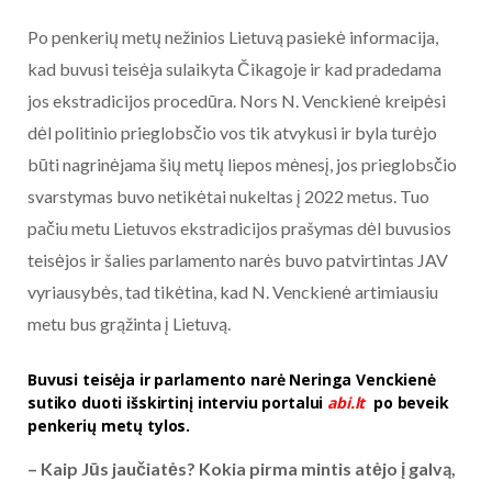
Po penkerių metų nežinios Lietuvą pasiekė informacija,
kad buvusi teisėja sulaikyta Čikagoje ir kad pradedama
jos ekstradicijos procedūra. Nors N. Venckienė kreipėsi
dėl politinio prieglobsčio vos tik atvykusi ir byla turėjo
būti nagrinėjama šių metų liepos mėnesį, jos prieglobsčio
svarstymas buvo netikėtai nukeltas į 2022 metus. Tuo
pačiu metu Lietuvos ekstradicijos prašymas dėl buvusios
teisėjos ir šalies parlamento narės buvo patvirtintas JAV
vyriausybės, tad tikėtina, kad N. Venckienė artimiausiu
metu bus grąžinta į Lietuvą.
Buvusi teisėja ir parlamento narė Neringa Venckienė
sutiko duoti išskirtinį interviu portalui
abi.lt
po beveik
penkerių metų tylos.
– Kaip Jūs jaučiatės? Kokia pirma mintis atėjo į galvą,