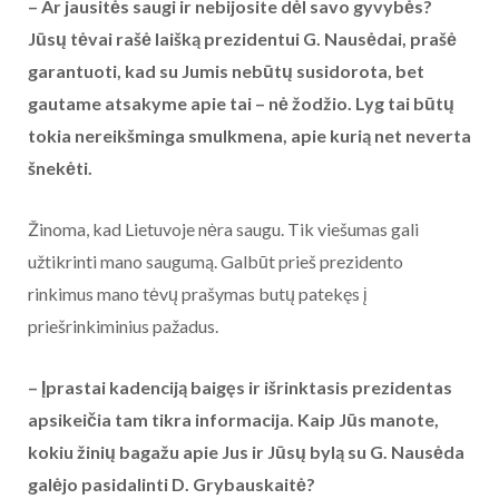
– Ar jausitės saugi ir nebijosite dėl savo gyvybės?
Jūsų tėvai rašė laišką prezidentui G. Nausėdai, prašė
garantuoti, kad su Jumis nebūtų susidorota, bet
gautame atsakyme apie tai – nė žodžio. Lyg tai būtų
tokia nereikšminga smulkmena, apie kurią net neverta
šnekėti.
Žinoma, kad Lietuvoje nėra saugu. Tik viešumas gali
užtikrinti mano saugumą. Galbūt prieš prezidento
rinkimus mano tėvų prašymas butų patekęs į
priešrinkiminius pažadus.
– Įprastai kadenciją baigęs ir išrinktasis prezidentas
apsikeičia tam tikra informacija. Kaip Jūs manote,
kokiu žinių bagažu apie Jus ir Jūsų bylą su G. Nausėda
galėjo pasidalinti D. Grybauskaitė?