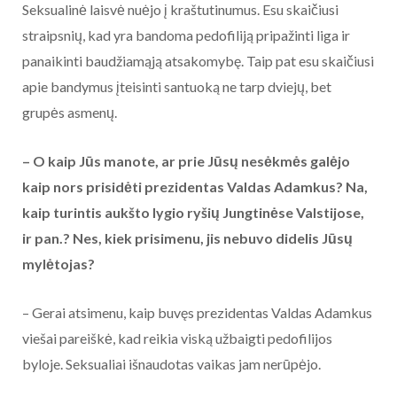
Seksualinė laisvė nuėjo į kraštutinumus. Esu skaičiusi
straipsnių, kad yra bandoma pedofiliją pripažinti liga ir
panaikinti baudžiamąją atsakomybę. Taip pat esu skaičiusi
apie bandymus įteisinti santuoką ne tarp dviejų, bet
grupės asmenų.
– O kaip Jūs manote, ar prie Jūsų nesėkmės galėjo
kaip nors prisidėti prezidentas Valdas Adamkus? Na,
kaip turintis aukšto lygio ryšių Jungtinėse Valstijose,
ir pan.? Nes, kiek prisimenu, jis nebuvo didelis Jūsų
mylėtojas?
– Gerai atsimenu, kaip buvęs prezidentas Valdas Adamkus
viešai pareiškė, kad reikia viską užbaigti pedofilijos
byloje. Seksualiai išnaudotas vaikas jam nerūpėjo.