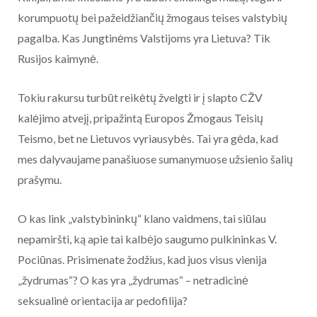
korumpuotų bei pažeidžiančių žmogaus teises valstybių
pagalba. Kas Jungtinėms Valstijoms yra Lietuva? Tik
Rusijos kaimynė.
Tokiu rakursu turbūt reikėtų žvelgti ir į slapto CŽV
kalėjimo atvejį, pripažintą Europos Žmogaus Teisių
Teismo, bet ne Lietuvos vyriausybės. Tai yra gėda, kad
mes dalyvaujame panašiuose sumanymuose užsienio šalių
prašymu.
O kas link „valstybininkų“ klano vaidmens, tai siūlau
nepamiršti, ką apie tai kalbėjo saugumo pulkininkas V.
Pociūnas. Prisimenate žodžius, kad juos visus vienija
„žydrumas“? O kas yra „žydrumas“ – netradicinė
seksualinė orientacija ar pedofilija?