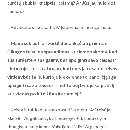
turėtų skubiai kreiptis į teismą? Ar Jūs jau nuleidot
rankas?
– Advokatai sako, kad JAV įstatymai to nereguliuoja.
– Mane suklusti privertė dar anksčiau priimtas
Čikagos teisėjos sprendimas, kuriame sakoma, kad
Jūs turėsite visas galimybes apsiginti savo teises ir
Lietuvoje. Jie tikrai mano, kad mes jau esame teisės
viršenybės šalis, kurioje kiekvienas to panorėjęs gali
apsiginti savo teises? Ir net tokioj byloje kaip Jūsų,
kur vienas po kito žūna įtariamieji?
– Keista ir tai, kad teismo posėdžio metu JAV teisėjai
klausė: „Ar gali tai vykti Lietuvoje? Juk Lietuva yra
draugiška Jungtinėms Valstijoms šalis.“ Argi pagal