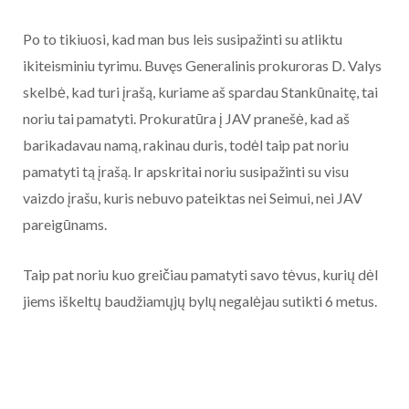
Po to tikiuosi, kad man bus leis susipažinti su atliktu
ikiteisminiu tyrimu. Buvęs Generalinis prokuroras D. Valys
skelbė, kad turi įrašą, kuriame aš spardau Stankūnaitę, tai
noriu tai pamatyti. Prokuratūra į JAV pranešė, kad aš
barikadavau namą, rakinau duris, todėl taip pat noriu
pamatyti tą įrašą. Ir apskritai noriu susipažinti su visu
vaizdo įrašu, kuris nebuvo pateiktas nei Seimui, nei JAV
pareigūnams.
Taip pat noriu kuo greičiau pamatyti savo tėvus, kurių dėl
jiems iškeltų baudžiamųjų bylų negalėjau sutikti 6 metus.