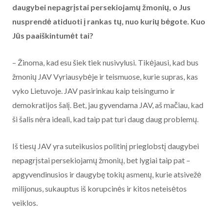
daugybei nepagrįstai persekiojamų žmonių, o Jus
nusprendė atiduoti į rankas tų, nuo kurių bėgote. Kuo
Jūs paaiškintumėt tai?
– Žinoma, kad esu šiek tiek nusivylusi. Tikėjausi, kad bus
žmonių JAV Vyriausybėje ir teismuose, kurie supras, kas
vyko Lietuvoje. JAV pasirinkau kaip teisingumo ir
demokratijos šalį. Bet, jau gyvendama JAV, aš mačiau, kad
ši šalis nėra ideali, kad taip pat turi daug daug problemų.
Iš tiesų JAV yra suteikusios politinį prieglobstį daugybei
nepagrįstai persekiojamų žmonių, bet lygiai taip pat –
apgyvendinusios ir daugybę tokių asmenų, kurie atsivežė
milijonus, sukauptus iš korupcinės ir kitos neteisėtos
veiklos.