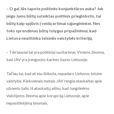
– O gal Jūs tapote politinės konjunktūros auka? Juk
jeigu Jums būtų suteiktas politinis prieglobstis, tai
būtų kaip spjūvis į veidą artimai sąjungininkei. Nes
toks sprendimas būtų tolygus pripažinimui, kad
Lietuva neatitinka teisinės valstybės kriterijų.
– Tikriausiai tai yra politiniai susitarimai. Visiems žinoma,
kad JAV yra įrengusios karines bazes Lietuvoje.
Tačiau tai, kad aš esu išduota, nepadaro Lietuvos teisine
valstybe. Kiekvienais metais JAV rengia ataskaitas apie
užsienio šalis. Iš ataskaitų aišku, kad Jungtinėms
Valstijoms žinoma apie korupciją Lietuvoje, apie
nepasitikėjimą teismais.