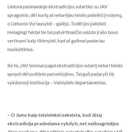
Lietuva pasinaudojo ekstradicijos sutarties su JAV
spragomis, dėl kurių aš neturėjau teisės pateikti įrodymų,
o Lietuvos Vyriausybė – galėjo. Todėl jos pateikti
melagingi faktai be tai patvirtinančio vaizdo įrašo buvo
vertinami kaip tikimybė, kad aš galimai padariau
nusikaltimus.
Be to, JAV teismai pagal ekstradicijos sutartį neturi teisės
spręsti dėl politinio persekiojimo. Tai gali padaryti tik
vykdomoji institucija – Valstybės departamentas.
– O Jums kaip teisininkei nekeista, kad Jūsų
ekstradicija pradedama vykdyti, net neišnagrinėjus
Jūsų prašymo dėl politinio prieglobsčio suteikimo? Iš