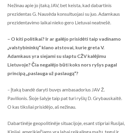
Nežinau apie jo įtaką JAV, bet keista, kad dabartinis
prezidentas G. Nausėda konsultuojasi su juo. Adamkaus
prezidentavimo laikai nieko gero Lietuvai neatnešė.
– O kiti politikai? Ir ar galėjo prisidėti taip vadinamo
„valstybininkų“ klano atstovai, kurie greta V.
Adamkaus yra siejami su slaptu CŽV kalėjimu
Lietuvoje? Čia negalėjo būti koks nors ryšys pagal
principą „paslauga už paslaugą“?
– Įtaką bandė daryti buvęs ambasadorius JAV Ž.
Pavilionis. Šioje šalyje taip pat turi ryšių D. Grybauskaitė.
O kas tiksliai prisidėjo, aš nežinau.
Dabartinėje geopolitinėje situacijoje, esant stipriai Rusijai,
Kinijai, amerikiečiams yra labai reikalinga mažų, tegul ir