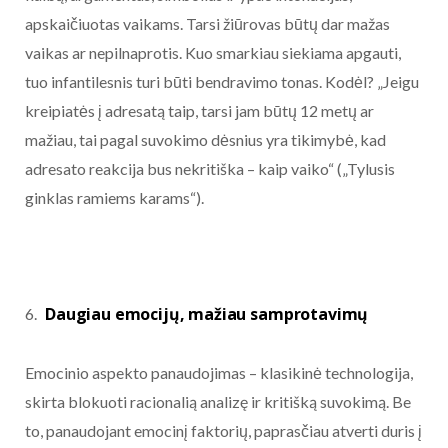
apskaičiuotas vaikams. Tarsi žiūrovas būtų dar mažas
vaikas ar nepilnaprotis. Kuo smarkiau siekiama apgauti,
tuo infantilesnis turi būti bendravimo tonas. Kodėl? „Jeigu
kreipiatės į adresatą taip, tarsi jam būtų 12 metų ar
mažiau, tai pagal suvokimo dėsnius yra tikimybė, kad
adresato reakcija bus nekritiška – kaip vaiko“ („Tylusis
ginklas ramiems karams“).
Daugiau emocijų, mažiau samprotavimų
Emocinio aspekto panaudojimas – klasikinė technologija,
skirta blokuoti racionalią analizę ir kritišką suvokimą. Be
to, panaudojant emocinį faktorių, paprasčiau atverti duris į