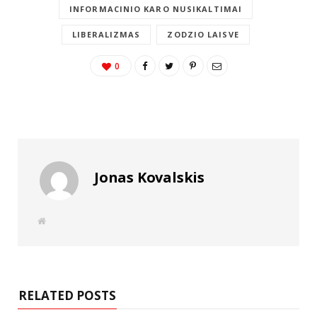
INFORMACINIO KARO NUSIKALTIMAI
LIBERALIZMAS
ZODZIO LAISVE
0
Jonas Kovalskis
W
e
b
s
i
t
e
RELATED POSTS