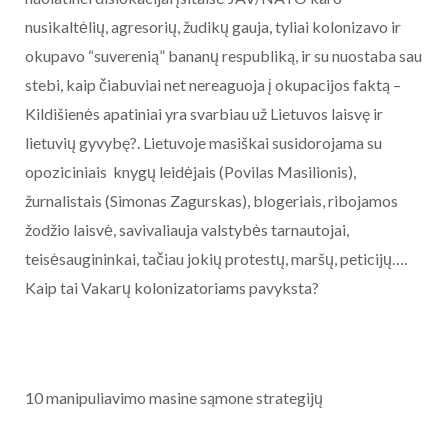
nusikaltėlių, agresorių, žudikų gauja, tyliai kolonizavo ir
okupavo “suverenią” bananų respubliką, ir su nuostaba sau
stebi, kaip čiabuviai net nereaguoja į okupacijos faktą –
Kildišienės apatiniai yra svarbiau už Lietuvos laisvę ir
lietuvių gyvybę?. Lietuvoje masiškai susidorojama su
opoziciniais knygų leidėjais (Povilas Masilionis),
žurnalistais (Simonas Zagurskas), blogeriais, ribojamos
žodžio laisvė, savivaliauja valstybės tarnautojai,
teisėsaugininkai, tačiau jokių protestų, maršų, peticijų….
Kaip tai Vakarų kolonizatoriams pavyksta?
10 manipuliavimo masine sąmone strategijų