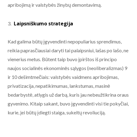
apribojimą ir valstybės žinybų demontavimą.
Laipsniškumo strategija
Kad galima būtų įgyvendinti nepopuliarius sprendimus,
reikia paprasčiausiai daryti tai palaipsniui, lašas po lašo, ne
vienerius metus. Būtent taip buvo įpirštos iš principo
naujos socialinės ekonominės sąlygos (neoliberalizmas) 9
ir 10 dešimtmečiais: valstybės vaidmens apribojimas,
privatizacija, nepatikimumas, lankstumas, masinė
bedarbystė, atlygis už darbą, kuris jau nebeužtikrina oraus
gyvenimo. Kitaip sakant, buvo įgyvendinti visi tie pokyčiai,
kurie, jei būtų įdiegti staiga, sukeltų revoliuciją.