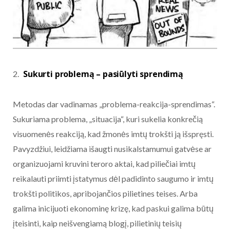
Sukurti problemą – pasiūlyti sprendimą
Metodas dar vadinamas „problema-reakcija-sprendimas“.
Sukuriama problema, „situacija“, kuri sukelia konkrečią
visuomenės reakciją, kad žmonės imtų trokšti ją išspręsti.
Pavyzdžiui, leidžiama išaugti nusikalstamumui gatvėse ar
organizuojami kruvini teroro aktai, kad piliečiai imtų
reikalauti priimti įstatymus dėl padidinto saugumo ir imtų
trokšti politikos, apribojančios pilietines teises. Arba
galima inicijuoti ekonominę krizę, kad paskui galima būtų
įteisinti, kaip neišvengiamą blogį, pilietinių teisių