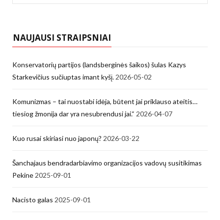
for:
NAUJAUSI STRAIPSNIAI
Konservatorių partijos (landsberginės šaikos) šulas Kazys
Starkevičius sučiuptas imant kyšį.
2026-05-02
Komunizmas – tai nuostabi idėja, būtent jai priklauso ateitis…
tiesiog žmonija dar yra nesubrendusi jai.“
2026-04-07
Kuo rusai skiriasi nuo japonų?
2026-03-22
Šanchajaus bendradarbiavimo organizacijos vadovų susitikimas
Pekine
2025-09-01
Nacisto galas
2025-09-01