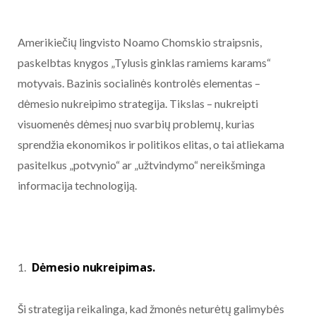
Amerikiečių lingvisto Noamo Chomskio straipsnis,
paskelbtas knygos „Tylusis ginklas ramiems karams“
motyvais. Bazinis socialinės kontrolės elementas –
dėmesio nukreipimo strategija. Tikslas – nukreipti
visuomenės dėmesį nuo svarbių problemų, kurias
sprendžia ekonomikos ir politikos elitas, o tai atliekama
pasitelkus „potvynio“ ar „užtvindymo“ nereikšminga
informacija technologiją.
Dėmesio nukreipimas.
Ši strategija reikalinga, kad žmonės neturėtų galimybės