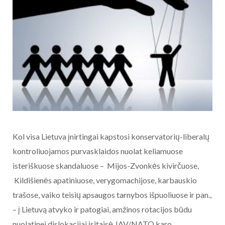
Kol visa Lietuva įnirtingai kapstosi konservatorių-liberalų
kontroliuojamos purvasklaidos nuolat keliamuose
isteriškuose skandaluose – Mijos-Zvonkės kivirčuose,
Kildišienės apatiniuose, verygomachijose, karbauskio
trašose, vaiko teisių apsaugos tarnybos išpuoliuose ir pan.,
– į Lietuvą atvyko ir patogiai, amžinos rotacijos būdu
nuolatinei dislokacijai įsitaisė JAV/NATO karo