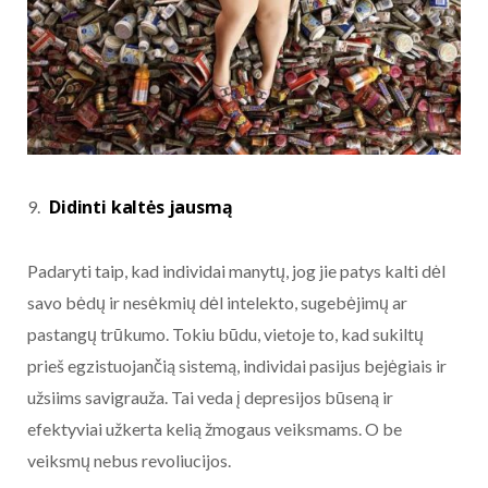
Didinti kaltės jausmą
Padaryti taip, kad individai manytų, jog jie patys kalti dėl
savo bėdų ir nesėkmių dėl intelekto, sugebėjimų ar
pastangų trūkumo. Tokiu būdu, vietoje to, kad sukiltų
prieš egzistuojančią sistemą, individai pasijus bejėgiais ir
užsiims savigrauža. Tai veda į depresijos būseną ir
efektyviai užkerta kelią žmogaus veiksmams. O be
veiksmų nebus revoliucijos.