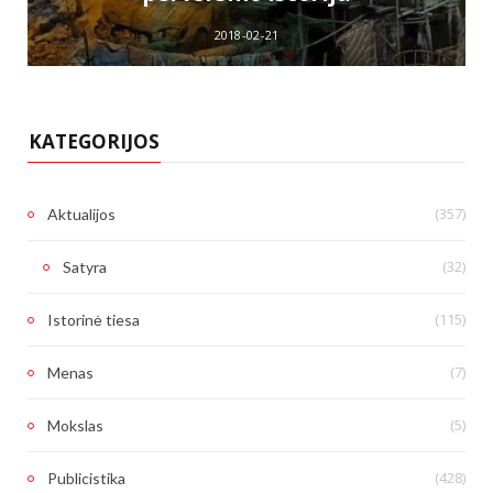
2018-02-21
KATEGORIJOS
(357)
Aktualijos
(32)
Satyra
(115)
Istorinė tiesa
(7)
Menas
(5)
Mokslas
(428)
Publicistika