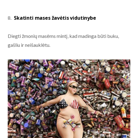
Skatinti mases žavėtis vidutinybe
Diegti žmonių masėms mintį, kad madinga būti buku,
gašliu ir neišauklėtu.