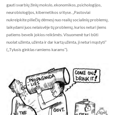
gauti svarbių žinių mokslo, ekonomikos, psichologijos,
neurobiologijos, kibernetikos srityse. „Pastoviai
nukreipkite piliečių dėmesį nuo realių socialinių problemų,
laikydami juos nelaisvėje tų problemų, kurios neturi jiems
patiems beveik jokios reikšmės. Visuomenė turi būti
nuolat užimta, užimta ir dar kartą užimta, ji neturi mąstyti“
(„Tylusis ginklas ramiems karams“).