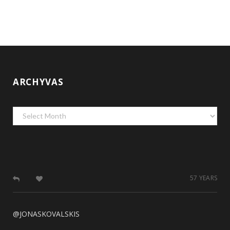
ARCHYVAS
Archyvas
57 YEARS
@JONASKOVALSKIS