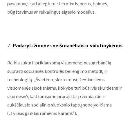
pasąmonę, kad įdiegtume ten mintis, norus, baimes,
būgštavimus ar reikalingus elgesio modelius.
Padaryti žmones neišmanėliais ir vidutinybėmis
Reikia sukurti priklausomą visuomenę, nesugebančią
suprasti socialinės kontrolės bei engimo metodų ir
technologijų. „Švietimo, skirto mūsų žemiausiems
visuomenės sluoksniams, kokybė turi būti vis skurdesnė ir
skurdesnė, kad tamsumo praraja tarp žemiausio ir
aukščiausio socialinio sluoksnio taptų nebeįveikiama
(„Tylusis ginklas ramiems karams“).