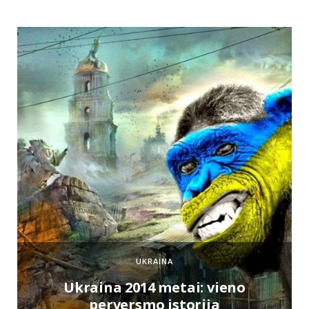
UKRAINA
e
Ukraina 2014 metai: vieno
perversmo istorija