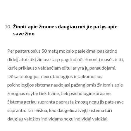
Žinoti apie žmones daugiau nei jie patys apie
save žino
Per pastaruosius 50 metų mokslo pasiekimai paskatino
didelį atotrūkį žiniose tarp pagrindinės žmonių masės ir tų,
kurie priklauso valdančiam elitui ar yra jų panaudojami.
Dėka biologijos, neurobiologijos ir taikomosios
psichologijos sistema naudojasi pažangiomis žiniomis apie
žmogaus esybę tiek fizine, tiek psichologine prasme.
Sistema geriau supranta paprastą žmogų negu jis pats save
supranta. Tai reiškia, kad daugeliu atvejų sistema turi
daugiau valdžios individams negu individai valdžiai.