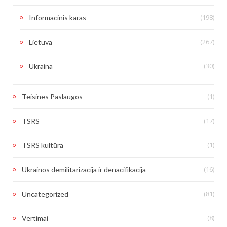
(198)
Informacinis karas
(267)
Lietuva
(30)
Ukraina
(1)
Teisines Paslaugos
(17)
TSRS
(1)
TSRS kultūra
(16)
Ukrainos demilitarizacija ir denacifikacija
(81)
Uncategorized
(8)
Vertimai