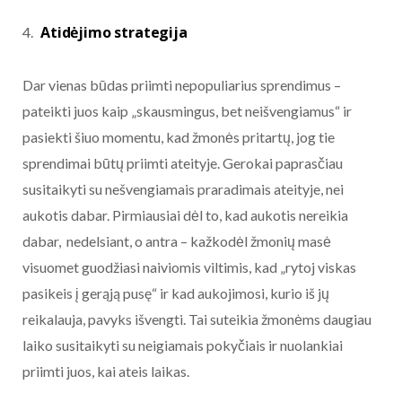
Atidėjimo strategija
Dar vienas būdas priimti nepopuliarius sprendimus –
pateikti juos kaip „skausmingus, bet neišvengiamus“ ir
pasiekti šiuo momentu, kad žmonės pritartų, jog tie
sprendimai būtų priimti ateityje. Gerokai paprasčiau
susitaikyti su nešvengiamais praradimais ateityje, nei
aukotis dabar. Pirmiausiai dėl to, kad aukotis nereikia
dabar, nedelsiant, o antra – kažkodėl žmonių masė
visuomet guodžiasi naiviomis viltimis, kad „rytoj viskas
pasikeis į gerąją pusę“ ir kad aukojimosi, kurio iš jų
reikalauja, pavyks išvengti. Tai suteikia žmonėms daugiau
laiko susitaikyti su neigiamais pokyčiais ir nuolankiai
priimti juos, kai ateis laikas.