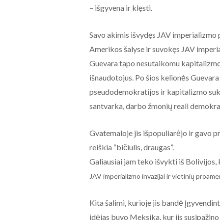
– išgyvena ir klęsti.
Savo akimis išvydęs JAV imperializmo 
Amerikos šalyse ir suvokęs JAV imper
Guevara tapo nesutaikomu kapitalizmo p
išnaudotojus. Po šios kelionės Guevara g
pseudodemokratijos ir kapitalizmo sukur
santvarka, darbo žmonių reali demokrat
Gvatemaloje jis išpopuliarėjo ir gavo pr
reiškia “bičiulis, draugas”.
Galiausiai jam teko išvykti iš Bolivijos
JAV imperializmo invazijai ir vietinių proame
Kita šalimi, kurioje jis bandė įgyvendi
idėjas buvo Meksika, kur jis susipažino