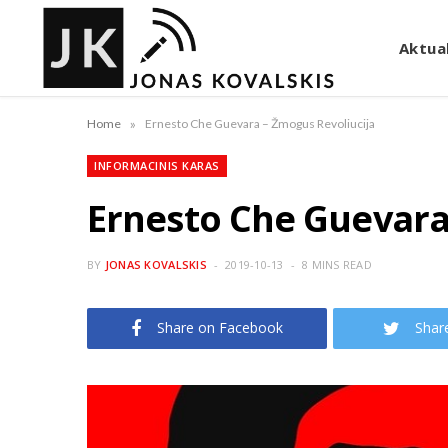
Aktual
»
Home
Ernesto Che Guevara – Žmogus Revoliucija
INFORMACINIS KARAS
Ernesto Che Guevara
BY
JONAS KOVALSKIS
2019-10-13
8 MINS READ
Share on Facebook
Shar