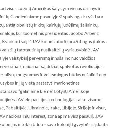
ad visos Lotynų Amerikos šalys yra vienas darinys ir
inčių šiandieniniame pasaulyje ši spalvinga ir ryški yra
tų, antiglobalistų ir kitų kairiųjų judėjimų šalininkų.
emaloje, kur tuometinis prezidentas Jacobo Arbenz
švaduoti šalį iš JAV kolonizatorių pražūtingos įtakos .
valstijų tarptautinių nusikaltėlių vyriausybinė JAV
lyje valstybinį perversmą ir nušalino nuo valdžios
perversmai (maidanai, sąjūdžiai, spalvotos revoliucijos,
erialistų mėgstamas ir veiksmingas būdas nušalinti nuo
ausybes ir į jų vietą pastatyti marionetines
istai savo “galiniame kieme” Lotynų Amerikoje
onijinės JAV ekspansijos technologijas taiko visame
Pabaltijyje, Ukrainoje, Irake, Libijoje, Sirijoje ir visur,
 JAV nacionalinių interesų zona apima visą pasaulį. JAV
kolonijas ir tokiu būdu – savo kolonijų gyvybės sąskaita