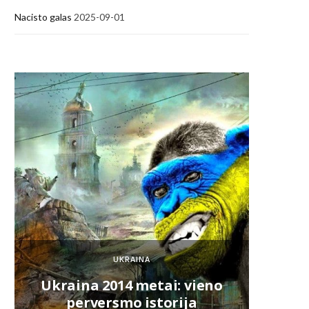
Nacisto galas
2025-09-01
Kaip 
UKRAINA
Ukraina 2014 metai: vieno
k
perversmo istorija
V.La