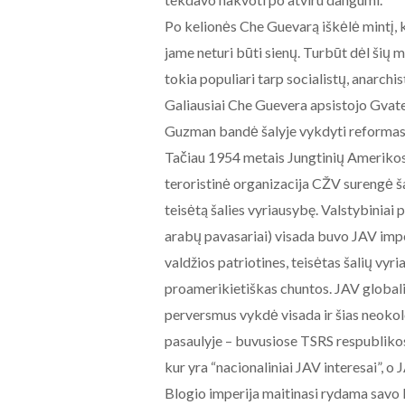
Po kelionės Che Guevarą iškėlė mintį, k
jame neturi būti sienų. Turbūt dėl šių m
tokia populiari tarp socialistų, anarchis
Galiausiai Che Guevera apsistojo Gvat
Guzman bandė šalyje vykdyti reformas, i
Tačiau 1954 metais Jungtinių Amerikos 
teroristinė organizacija CŽV surengė ša
teisėtą šalies vyriausybę. Valstybiniai 
arabų pavasariai) visada buvo JAV imp
valdžios patriotines, teisėtas šalių vyri
proamerikietiškas chuntos. JAV global
perversmus vykdė visada ir šias neokol
pasaulyje – buvusiose TSRS respublikose, 
kur yra “nacionaliniai JAV interesai”, o
Blogio imperija maitinasi rydama savo 