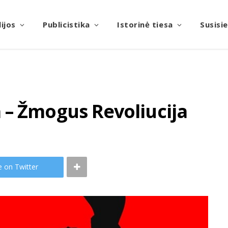
ijos
Publicistika
Istorinė tiesa
Susisi
 – Žmogus Revoliucija
e on Twitter