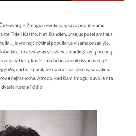
 Če Gevarą – Žmogus revoliucija, savo populiarumu
nte Fidelį Kastro. Net šiandien, praėjus pusei amžiaus ,
liai, jis yra neįtikėtinai populiarus visame pasaulyje,
globalistų. Jo atvaizdas yra vienas madingiausių brendų
 kovojo už tiesą, kovėsi už darbo žmonių išvadavimą iš
lygybės, darbo žmonių demokratijos idealus, socialinio
s atrodė neįmanoma. Atrodo, kad šiam žmogui buvo lemta
 dvasia rusena iki šiol.
AKTUALIJOS
NE BALTARUSIJOS
MAIDANIZAVIMUI! 2020-08-19
Baltarusijos palaikymo
akcija prie Baltarusijos
ambasados Vilniuje.