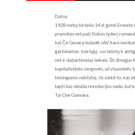
Datos
1928 metų birželio 14 d. gimė Ernesto
pranokęs net patį Kubos lyderį comanda
kai Če Gevarą nužudė JAV karo nusikaltė
garbinamas kairiųjų, socialistų ir anti
net ir dabartiniaias laikais. Šis žmogus
kapitalistinės vergovės, už visuotinės 
teisingumo valstybę. Jis siekė to, ka
tapti tuo idealiu revoliucijos vadu, kurio
Tai Che Guevara.