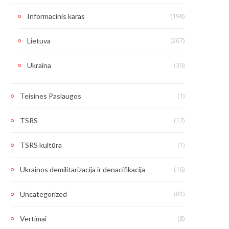
(198)
Informacinis karas
(267)
Lietuva
(30)
Ukraina
(1)
Teisines Paslaugos
(17)
TSRS
(1)
TSRS kultūra
(16)
Ukrainos demilitarizacija ir denacifikacija
(81)
Uncategorized
(8)
Vertimai