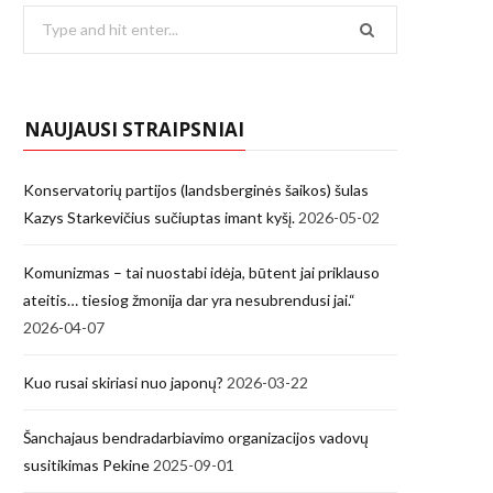
Search
for:
NAUJAUSI STRAIPSNIAI
Konservatorių partijos (landsberginės šaikos) šulas
Kazys Starkevičius sučiuptas imant kyšį.
2026-05-02
Komunizmas – tai nuostabi idėja, būtent jai priklauso
ateitis… tiesiog žmonija dar yra nesubrendusi jai.“
2026-04-07
Kuo rusai skiriasi nuo japonų?
2026-03-22
Šanchajaus bendradarbiavimo organizacijos vadovų
susitikimas Pekine
2025-09-01