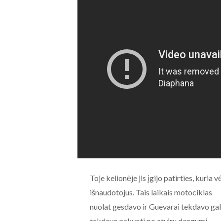
Toje kelionėje jis įgijo patirties, kuria
išnaudotojus. Tais laikais motociklas
nuolat gesdavo ir Guevarai tekdavo gal
tekdavo nakvoti po atviru dangumi.