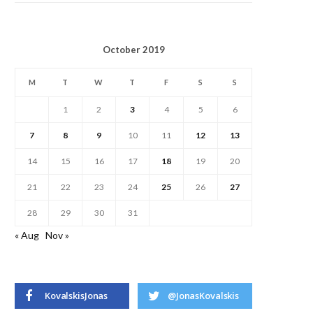
October 2019
M
T
W
T
F
S
S
1
2
3
4
5
6
7
8
9
10
11
12
13
14
15
16
17
18
19
20
21
22
23
24
25
26
27
28
29
30
31
« Aug
Nov »
KovalskisJonas
@JonasKovalskis