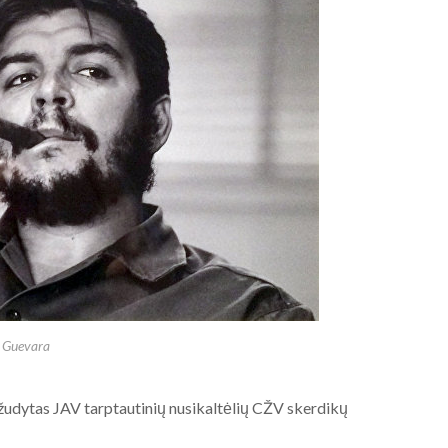
2020-08-19
 Guevara
žudytas JAV tarptautinių nusikaltėlių CŽV skerdikų