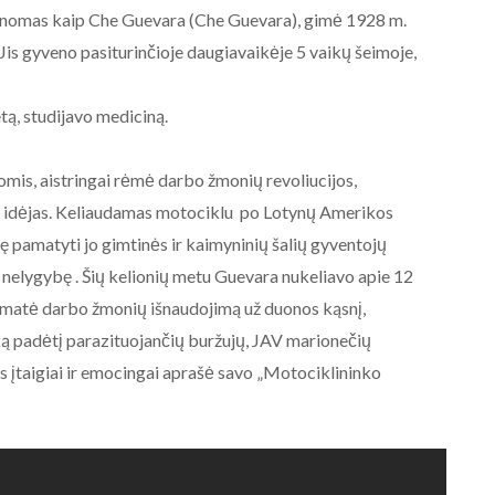
 žinomas kaip Che Guevara (Che Guevara), gimė 1928 m.
 Jis gyveno pasiturinčioje daugiavaikėje 5 vaikų šeimoje,
tą, studijavo mediciną.
omis, aistringai rėmė darbo žmonių revoliucijos,
ės idėjas. Keliaudamas motociklu po Lotynų Amerikos
ę pamatyti jo gimtinės ir kaimyninių šalių gyventojų
nę nelygybę . Šių kelionių metu Guevara nukeliavo apie 12
amatė darbo žmonių išnaudojimą už duonos kąsnį,
šką padėtį parazituojančių buržujų, JAV marionečių
s įtaigiai ir emocingai aprašė savo „Motociklininko