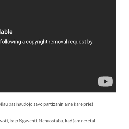
 vėliau pasinaudojo savo partizaniniame kare prieš
voti, kaip išgyventi. Nenuostabu, kad jam neretai