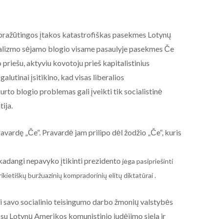
pražūtingos įtakos katastrofiškas pasekmes Lotynų
ializmo sėjamo blogio visame pasaulyje pasekmes Če
riešu, aktyviu kovotoju prieš kapitalistinius
alutinai įsitikino, kad visas liberalios
to blogio problemas gali įveikti tik socialistinė
ija.
avardę „Če“. Pravardė jam prilipo dėl žodžio „Če“, kuris
, kadangi nepavyko įtikinti prezidento
jėga pasi
priešinti
rikietiškų buržuazinių kompradorinių elitų diktatūrai .
nti savo socialinio teisingumo darbo žmonių valstybės
 su Lotynų Amerikos komunistinio judėjimo siela ir