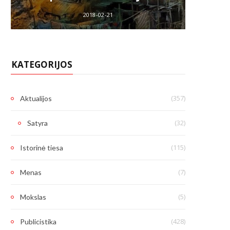
2018-02-21
KATEGORIJOS
(357)
Aktualijos
(32)
Satyra
(115)
Istorinė tiesa
(7)
Menas
(5)
Mokslas
(428)
Publicistika