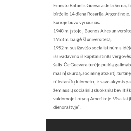
Ernesto Rafaelis Guevara de la Serna,
birželio 14 dieną Rosarija. Argentinoje.
kurioje buvo vyriausias.
1948 m. įstojo į Buenos Aires universite
1953 m. baigė šį universitetą.
1952 m. susižavėjo socialistinėmis idėj
išsivadavimo iš kapitalistinės vergov
šalis Če Guevara turėjo puikią galimyb
masinį skurdą, socialinę atskirtį, turti
tūkstančių kilometrų ir savo akymis p
žemiausių socialinių sluoksnių bevilti
valdomoje Lotynų Amerikoje. Visa tai ji
dienoraštyje“ .