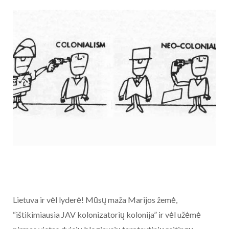
Lietuva ir vėl lyderė! Mūsų maža Marijos žemė,
“ištikimiausia JAV kolonizatorių kolonija” ir vėl užėmė