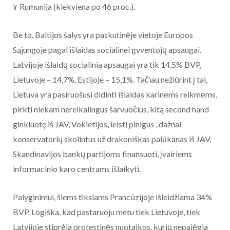
ir Rumunija (kiekviena po 46 proc.).
Be to, Baltijos šalys yra paskutinėje vietoje Europos
Sąjungoje pagal išlaidas socialinei gyventojų apsaugai.
Latvijoje išlaidų socialinia apsaugai yra tik 14,5% BVP,
Lietuvoje – 14,7%, Estijoje – 15,1%. Tačiau nežiūrint į tai,
Lietuva yra pasiruošusi didinti išlaidas karinėms reikmėms,
pirkti niekam nereikalingus šarvuočius, kitą second hand
ginkluotę iš JAV, Vokietijos, leisti pinigus , dažnai
konservatorių skolintus už drakoniškas palūkanas iš JAV,
Skandinavijos bankų partijoms finansuoti, įvairiems
informacinio karo centrams išlaikyti.
Palyginimui, šiems tikslams Prancūzijoje išleidžiama 34%
BVP. Logiška, kad pastaruoju metu tiek Lietuvoje, tiek
Latvijoje stiprėja protestinės nuotaikos, kurių nepajėgia