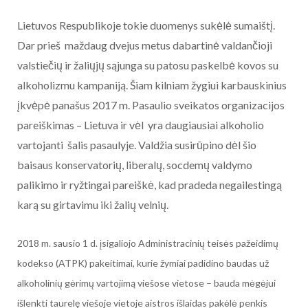
Lietuvos Respublikoje tokie duomenys sukėlė sumaištį.
Dar prieš maždaug dvejus metus dabartinė valdančioji
valstiečių ir žaliųjų sąjunga su patosu paskelbė kovos su
alkoholizmu kampaniją. Šiam kilniam žygiui karbauskinius
įkvėpė panašus 2017 m. Pasaulio sveikatos organizacijos
pareiškimas – Lietuva ir vėl yra daugiausiai alkoholio
vartojanti šalis pasaulyje. Valdžia susirūpino dėl šio
baisaus konservatorių, liberalų, socdemų valdymo
palikimo ir ryžtingai pareiškė, kad pradeda negailestingą
karą su girtavimu iki žalių velnių.
2018 m. sausio 1 d. įsigaliojo Administracinių teisės pažeidimų
kodekso (ATPK) pakeitimai, kurie žymiai padidino baudas už
alkoholinių gėrimų vartojimą viešose vietose – bauda mėgėjui
išlenkti taurelę viešoje vietoje aistros išlaidas pakėlė penkis