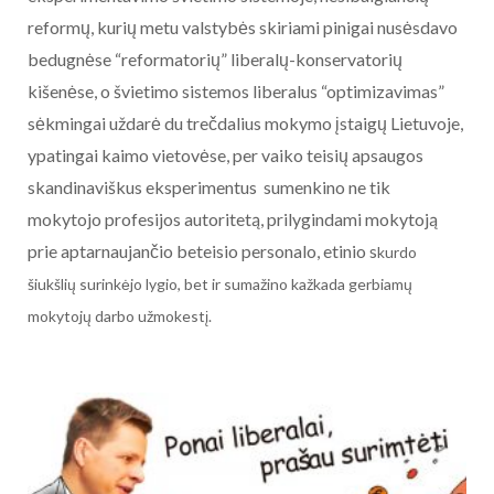
reformų, kurių metu valstybės skiriami pinigai nusėsdavo
bedugnėse “reformatorių” liberalų-konservatorių
kišenėse, o švietimo sistemos liberalus “optimizavimas”
sėkmingai uždarė du trečdalius mokymo įstaigų Lietuvoje,
ypatingai kaimo vietovėse, per vaiko teisių apsaugos
skandinaviškus eksperimentus sumenkino ne tik
mokytojo profesijos autoritetą, prilygindami mokytoją
prie aptarnaujančio beteisio personalo, etinio s
kurdo
šiukšlių surinkėjo lygio, bet ir sumažino kažkada gerbiamų
mokytojų darbo užmokestį.