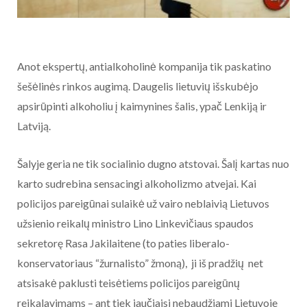
Anot ekspertų, antialkoholinė kompanija tik paskatino
šešėlinės rinkos augimą. Daugelis lietuvių išskubėjo
apsirūpinti alkoholiu į kaimynines šalis, ypač Lenkiją ir
Latviją.
Šalyje geria ne tik socialinio dugno atstovai. Šalį kartas nuo
karto sudrebina sensacingi alkoholizmo atvejai. Kai
policijos pareigūnai sulaikė už vairo neblaivią Lietuvos
užsienio reikalų ministro Lino Linkevičiaus spaudos
sekretorę Rasa Jakilaitene (to paties liberalo-
konservatoriaus “žurnalisto” žmoną), ji iš pradžių net
atsisakė paklusti teisėtiems policijos pareigūnų
reikalavimams – ant tiek jaučiaisi nebaudžiami Lietuvoje