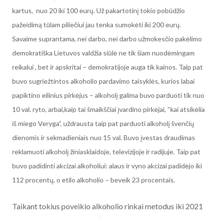
kartus, nuo 20 iki 100 eurų. Už pakartotinį tokio pobūdžio
pažeidimą tūlam piliečiui jau tenka sumokėti iki 200 eurų.
Savaime suprantama, nei darbo, nei darbo užmokesčio pakėlimo
demokratiška Lietuvos valdžia siūlė ne tik šiam nuodėmingam
reikalui , bet ir apskritai – demokratijoje auga tik kainos. Taip pat
buvo sugriežtintos alkoholio pardavimo taisyklės, kurios labai
papiktino eilinius pirkėjus – alkoholį galima buvo parduoti tik nuo
10 val. ryto, arbai,kaip tai šmaikščiai įvardino pirkėjai, “kai atsikėlia
iš miego Veryga”, uždrausta taip pat parduoti alkoholį švenčių
dienomis ir sekmadieniais nuo 15 val. Buvo įvestas draudimas
reklamuoti alkoholį žiniasklaidoje, televizijoje ir radijuje. Taip pat
buvo padidinti akcizai alkoholiui: alaus ir vyno akcizai padidėjo iki
112 procentų, o etilo alkoholio – beveik 23 procentais.
Taikant tokius poveikio alkoholio rinkai metodus iki 2021