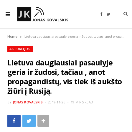
F
T
a
w
c
i
e
t
b
t
o
e
»
Home
Lietuva daugiausiai pasaulyje geria ir žudosi, tačiau , anot propagandistų, vis tiek iš aukšto žiūri į Rusiją.
o
r
k
AKTUALIJOS
Lietuva daugiausiai pasaulyje
geria ir žudosi, tačiau , anot
propagandistų, vis tiek iš aukšto
žiūri į Rusiją.
BY
JONAS KOVALSKIS
2019-11-26
19 MINS READ