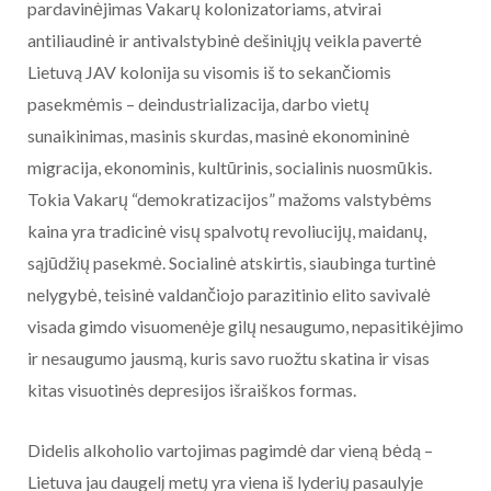
pardavinėjimas Vakarų kolonizatoriams, atvirai
antiliaudinė ir antivalstybinė dešiniųjų veikla pavertė
Lietuvą JAV kolonija su visomis iš to sekančiomis
pasekmėmis – deindustrializacija, darbo vietų
sunaikinimas, masinis skurdas, masinė ekonomininė
migracija, ekonominis, kultūrinis, socialinis nuosmūkis.
Tokia Vakarų “demokratizacijos” mažoms valstybėms
kaina yra tradicinė visų spalvotų revoliucijų, maidanų,
sąjūdžių pasekmė. Socialinė atskirtis, siaubinga turtinė
nelygybė, teisinė valdančiojo parazitinio elito savivalė
visada gimdo visuomenėje gilų nesaugumo, nepasitikėjimo
ir nesaugumo jausmą, kuris savo ruožtu skatina ir visas
kitas visuotinės depresijos išraiškos formas.
Didelis alkoholio vartojimas pagimdė dar vieną bėdą –
Lietuva jau daugelį metų yra viena iš lyderių pasaulyje