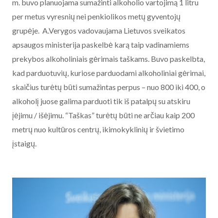
m. buvo planuojama sumažinti alkoholio vartojimą 1 litru
per metus vyresnių nei penkiolikos metų gyventojų
grupėje. A.Verygos vadovaujama Lietuvos sveikatos
apsaugos ministerija paskelbė karą taip vadinamiems
prekybos alkoholiniais gėrimais taškams. Buvo paskelbta,
kad parduotuvių, kuriose parduodami alkoholiniai gėrimai,
skaičius turėtų būti sumažintas perpus – nuo 800 iki 400, o
alkoholį juose galima parduoti tik iš patalpų su atskiru
įėjimu / išėjimu. “Taškas” turėtų būti ne arčiau kaip 200
metrų nuo kultūros centrų, ikimokyklinių ir švietimo
įstaigų.