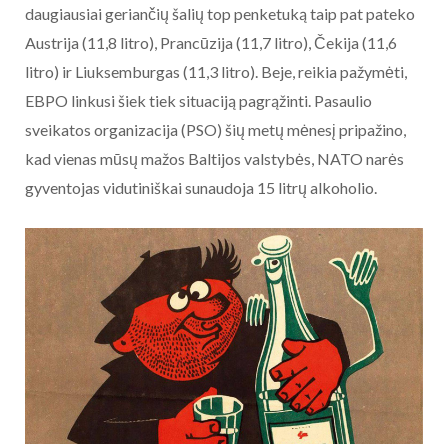
daugiausiai geriančių šalių top penketuką taip pat pateko
Austrija (11,8 litro), Prancūzija (11,7 litro), Čekija (11,6
litro) ir Liuksemburgas (11,3 litro). Beje, reikia pažymėti,
EBPO linkusi šiek tiek situaciją pagrąžinti. Pasaulio
sveikatos organizacija (PSO) šių metų mėnesį pripažino,
kad vienas mūsų mažos Baltijos valstybės, NATO narės
gyventojas vidutiniškai sunaudoja 15 litrų alkoholio.