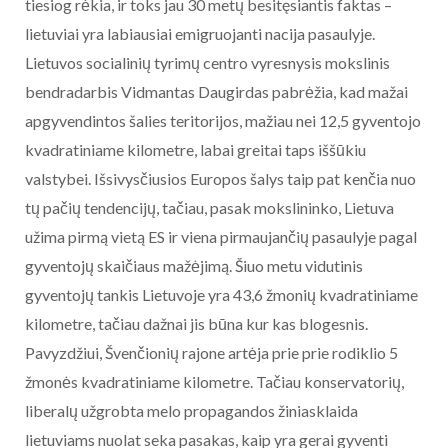
tiesiog rėkia, ir toks jau 30 metų besitęsiantis faktas –
lietuviai yra labiausiai emigruojanti nacija pasaulyje.
Lietuvos socialinių tyrimų centro vyresnysis mokslinis
bendradarbis Vidmantas Daugirdas pabrėžia, kad mažai
apgyvendintos šalies teritorijos, mažiau nei 12,5 gyventojo
kvadratiniame kilometre, labai greitai taps iššūkiu
valstybei. Išsivysčiusios Europos šalys taip pat kenčia nuo
tų pačių tendencijų, tačiau, pasak mokslininko, Lietuva
užima pirmą vietą ES ir viena pirmaujančių pasaulyje pagal
gyventojų skaičiaus mažėjimą. Šiuo metu vidutinis
gyventojų tankis Lietuvoje yra 43,6 žmonių kvadratiniame
kilometre, tačiau dažnai jis būna kur kas blogesnis.
Pavyzdžiui, Švenčionių rajone artėja prie prie rodiklio 5
žmonės kvadratiniame kilometre. Tačiau konservatorių,
liberalų užgrobta melo propagandos žiniasklaida
lietuviams nuolat seka pasakas, kaip yra gerai gyventi