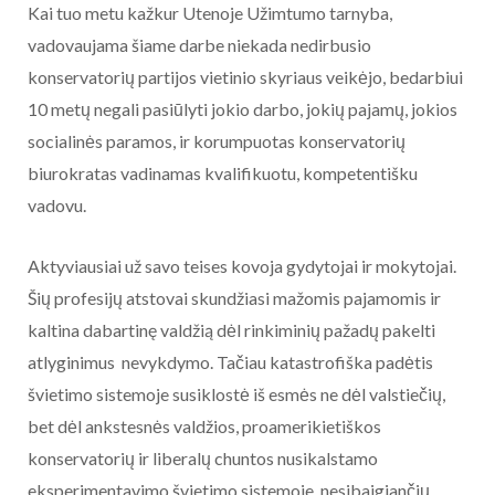
Kai tuo metu kažkur Utenoje Užimtumo tarnyba,
vadovaujama šiame darbe niekada nedirbusio
konservatorių partijos vietinio skyriaus veikėjo, bedarbiui
10 metų negali pasiūlyti jokio darbo, jokių pajamų, jokios
socialinės paramos, ir korumpuotas konservatorių
biurokratas vadinamas kvalifikuotu, kompetentišku
vadovu.
Aktyviausiai už savo teises kovoja gydytojai ir mokytojai.
Šių profesijų atstovai skundžiasi mažomis pajamomis ir
kaltina dabartinę valdžią dėl rinkiminių pažadų pakelti
atlyginimus nevykdymo. Tačiau katastrofiška padėtis
švietimo sistemoje susiklostė iš esmės ne dėl valstiečių,
bet dėl ankstesnės valdžios, proamerikietiškos
konservatorių ir liberalų chuntos nusikalstamo
eksperimentavimo švietimo sistemoje, nesibaigiančių