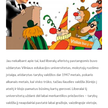
Jau nekalbant apie tai, kad liberalų aferistų pastangomis buvo
uždarytas Vilniaus edukacijos universitetas, mokytojų ruošimo
įstaiga, atidarytas tarybų valdžios dar 1947 metais, pokario
alkanais metais, kai visko trūko, tačiau liaudies valdžia žiūrėjo į
ateitį ir klojo pamatus būsimų kartų gerovei. Liberalai šį
universitetą uždarė dėl labai merkantilios priežasties – tarybų
valdžia jį neapdairiai pastatė labai gražioje, vaizdingoje vietoje,