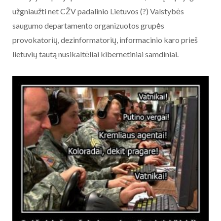
užgniaužti net CŽV padalinio Lietuvos (?) Valstybės
saugumo departamento organizuotos grupės
provokatorių, dezinformatorių, informacinio karo prieš
lietuvių tautą nusikaltėliai kibernetiniai samdiniai.