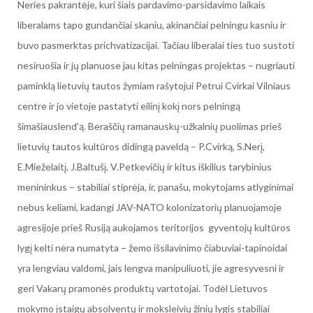
Neries pakrantėje, kuri šiais pardavimo-parsidavimo laikais
liberalams tapo gundančiai skaniu, akinančiai pelningu kasniu ir
buvo pasmerktas prichvatizacijai. Tačiau liberalai ties tuo sustoti
nesiruošia ir jų planuose jau kitas pelningas projektas – nugriauti
paminklą lietuvių tautos žymiam rašytojui Petrui Cvirkai Vilniaus
centre ir jo vietoje pastatyti eilinį kokį nors pelningą
šimašiauslend’ą. Beraščių ramanauskų-užkalnių puolimas prieš
lietuvių tautos kultūros didingą paveldą – P.Cvirką, S.Nerį,
E.Mieželaitį, J.Baltušį, V.Petkevičių ir kitus iškilius tarybinius
menininkus – stabiliai stiprėja, ir, panašu, mokytojams atlyginimai
nebus keliami, kadangi JAV-NATO kolonizatorių planuojamoje
agresijoje prieš Rusiją aukojamos teritorijos gyventojų kultūros
lygį kelti nėra numatyta – žemo išsilavinimo čiabuviai-tapinoidai
yra lengviau valdomi, jais lengva manipuliuoti, jie agresyvesni ir
geri Vakarų pramonės produktų vartotojai. Todėl Lietuvos
mokymo įstaigų absolventų ir moksleivių žinių lygis stabiliai