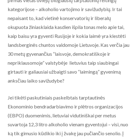
pirmas vietas dviejų blogiausių tarptautinių reitingų
kategorijose – alkoholio vartojimo ir savižudybių. Ir tai
nepaisant to, kad vietinė konservatorių ir liberalų
okupuota žiniasklaida kasdien išpila tonas melo apie tai,
kaip baisu yra gyventi Rusijoje ir kokia laimė yra klestėti
landsberginės chuntos valdomoje Lietuvoje. Kas verčia jau
30 metų gyvenančius “laisvoje, demokratiškoje ir
nepriklausomoje” valstybėje lietuvius taip siaubingai
girtauti ir galiausiai užbaigti savo “laimingą” gyvenimą
anksčiau laiko savižudybe?
Jei tikėti paskutiniais paskelbtais tarptautinės
Ekonominio bendradarbiavimo ir plėtros organizacijos
(EBPO) duomenimis, lietuviai vidutiniškai per metus
suvartoja 12,3 litro alkoholio vienam gyventojui – visi, nuo
ką tik gimusio kūdikio iki į žvakę jau pučiančio senolio. Į