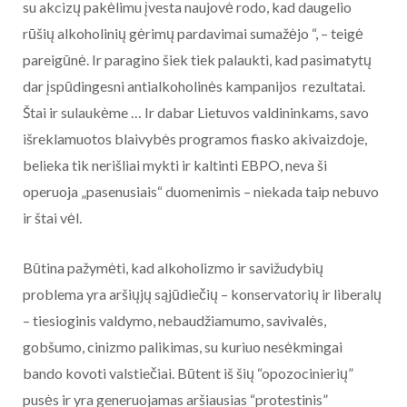
su akcizų pakėlimu įvesta naujovė rodo, kad daugelio
rūšių alkoholinių gėrimų pardavimai sumažėjo “, – teigė
pareigūnė. Ir paragino šiek tiek palaukti, kad pasimatytų
dar įspūdingesni antialkoholinės kampanijos rezultatai.
Štai ir sulaukėme … Ir dabar Lietuvos valdininkams, savo
išreklamuotos blaivybės programos fiasko akivaizdoje,
belieka tik nerišliai mykti ir kaltinti EBPO, neva ši
operuoja „pasenusiais“ duomenimis – niekada taip nebuvo
ir štai vėl.
Būtina pažymėti, kad alkoholizmo ir savižudybių
problema yra aršiųjų sąjūdiečių – konservatorių ir liberalų
– tiesioginis valdymo, nebaudžiamumo, savivalės,
gobšumo, cinizmo palikimas, su kuriuo nesėkmingai
bando kovoti valstiečiai. Būtent iš šių “opozocinierių”
pusės ir yra generuojamas aršiausias “protestinis”