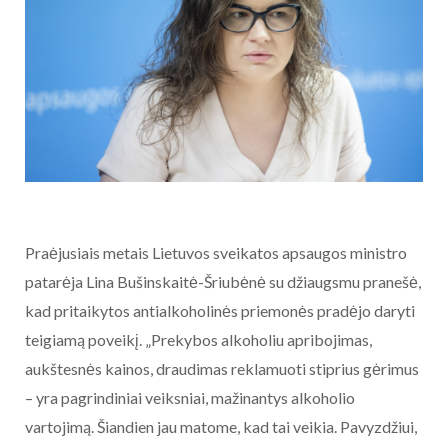
Praėjusiais metais Lietuvos sveikatos apsaugos ministro
patarėja Lina Bušinskaitė-Šriubėnė su džiaugsmu pranešė,
kad pritaikytos antialkoholinės priemonės pradėjo daryti
teigiamą poveikį. „Prekybos alkoholiu apribojimas,
aukštesnės kainos, draudimas reklamuoti stiprius gėrimus
– yra pagrindiniai veiksniai, mažinantys alkoholio
vartojimą. Šiandien jau matome, kad tai veikia. Pavyzdžiui,