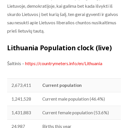
Lietuvoje, demokratijoje, kai galima bet kada išvykti iš
skurdo Lietuvos į bet kurią šalį, ten gerai gyventi ir galvos
sau nesukti apie Lietuvos liberalios chuntos nusikaltimus
prieš lietuvių tautą.
Lithuania Population clock
(live)
Šaltinis –
https://countrymeters.info/en/Lithuania
2,673,411
Current population
1,241,528
Current male population
(46.4%)
1,431,883
Current female population
(53.6%)
24,987
Births this year