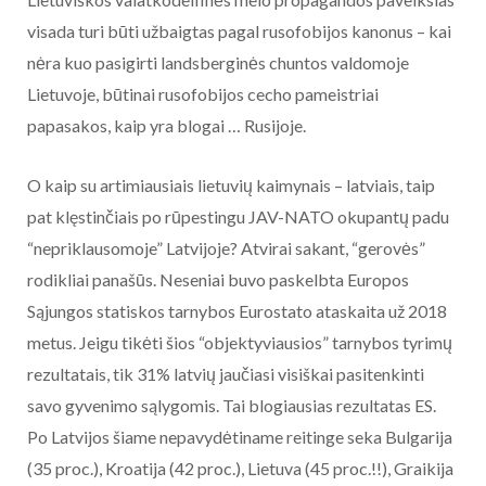
visada turi būti užbaigtas pagal rusofobijos kanonus – kai
nėra kuo pasigirti landsberginės chuntos valdomoje
Lietuvoje, būtinai rusofobijos cecho pameistriai
papasakos, kaip yra blogai … Rusijoje.
O kaip su artimiausiais lietuvių kaimynais – latviais, taip
pat klęstinčiais po rūpestingu JAV-NATO okupantų padu
“nepriklausomoje” Latvijoje? Atvirai sakant, “gerovės”
rodikliai panašūs. Neseniai buvo paskelbta Europos
Sąjungos statiskos tarnybos Eurostato ataskaita už 2018
metus. Jeigu tikėti šios “objektyviausios” tarnybos tyrimų
rezultatais, tik 31% latvių jaučiasi visiškai pasitenkinti
savo gyvenimo sąlygomis. Tai blogiausias rezultatas ES.
Po Latvijos šiame nepavydėtiname reitinge seka Bulgarija
(35 proc.), Kroatija (42 proc.), Lietuva (45 proc.!!), Graikija