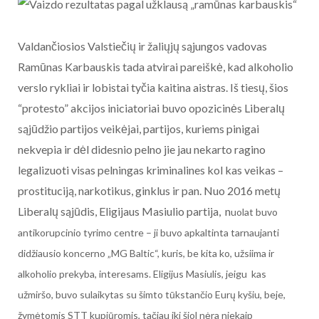
Valdančiosios Valstiečių ir žaliųjų sąjungos vadovas
Ramūnas Karbauskis tada atvirai pareiškė, kad alkoholio
verslo rykliai ir lobistai tyčia kaitina aistras. Iš tiesų, šios
“protesto” akcijos iniciatoriai buvo opozicinės Liberalų
sąjūdžio partijos veikėjai, partijos, kuriems pinigai
nekvepia ir dėl didesnio pelno jie jau nekarto ragino
legalizuoti visas pelningas kriminalines kol kas veikas –
prostituciją, narkotikus, ginklus ir pan. Nuo 2016 metų
Liberalų sąjūdis, Eligijaus Masiulio partija, n
uolat buvo
antikorupcinio tyrimo centre – ji buvo apkaltinta tarnaujanti
didžiausio koncerno „MG Baltic“, kuris, be kita ko, užsiima ir
alkoholio prekyba, interesams. Eligijus Masiulis, jeigu kas
užmiršo, buvo sulaikytas su šimto tūkstančio Eurų kyšiu, beje,
žymėtomis STT kupiūromis, tačiau iki šiol nėra niekaip