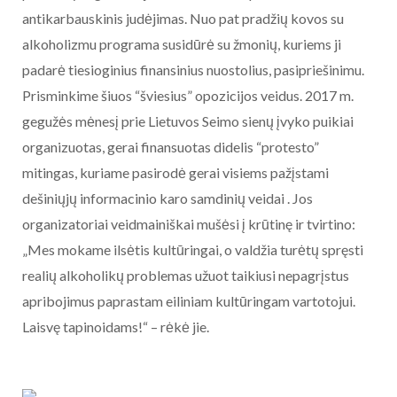
antikarbauskinis judėjimas. Nuo pat pradžių kovos su
alkoholizmu programa susidūrė su žmonių, kuriems ji
padarė tiesioginius finansinius nuostolius, pasipriešinimu.
Prisminkime šiuos “šviesius” opozicijos veidus. 2017 m.
gegužės mėnesį prie Lietuvos Seimo sienų įvyko puikiai
organizuotas, gerai finansuotas didelis “protesto”
mitingas, kuriame pasirodė gerai visiems pažįstami
dešiniųjų informacinio karo samdinių veidai . Jos
organizatoriai veidmainiškai mušėsi į krūtinę ir tvirtino:
„Mes mokame ilsėtis kultūringai, o valdžia turėtų spręsti
realių alkoholikų problemas užuot taikiusi nepagrįstus
apribojimus paprastam eiliniam kultūringam vartotojui.
Laisvę tapinoidams!“ – rėkė jie.