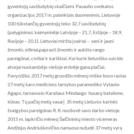
gyventojų savižudybių skaičiumi. Pasaulio sveikatos
organizacijos 2017 m. pateiktais duomenimis, Lietuvoje
100 tūkstančių gyventojų teko 32,7 savižudybių
(palyginimui, kaimyninėje Latvijoje – 21,7, Estijoje – 18,9,
Rusijoje – 20,1). Lietuviai miršta įvairiai – seni ir jauni
žmonės, eiliniai,paprasti žmonės ir aukšto rango
pareigūnai, civiliai ir kariškiai. Kai kurie lietuviško suicido
atvejai nuskambėjo viešoje erdvėje gana plačiai.
Pavyzdžiui, 2017 metų gruodžio mėnesį miške buvo rastas
27 metų karo medicinos tarnybos paramediko Vytauto
Agapo, tarnavusio Karaliaus Mindaugo husarų batalione,
kūnas. Tų pačių metų vasarį 35 metų Lietuvos karinės
žvalgybos pareigūnas R. R. nusišovė savo darbo vietoje.
2015 m. lapkričio mėnesį Šalčininkų miesto vicemeras
Andžejus Andriuškevičius namuose nužudė 37 metų vyrą