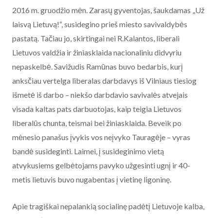
2016 m. gruodžio mėn. Zarasų gyventojas, šaukdamas „Už
laisvą Lietuvą!“, susidegino prieš miesto savivaldybės
pastatą. Tačiau jo, skirtingai nei R.Kalantos, liberali
Lietuvos valdžia ir žiniasklaida nacionaliniu didvyriu
nepaskelbė. Savižudis Ramūnas buvo bedarbis, kurį
anksčiau vertelga liberalas darbdavys iš Vilniaus tiesiog
išmetė iš darbo – niekšo darbdavio savivalės atvejais
visada kaltas pats darbuotojas, kaip teigia Lietuvos
liberalūs chunta, teismai bei žiniasklaida. Beveik po
mėnesio panašus įvykis vos neįvyko Tauragėje – vyras
bandė susideginti. Laimei, į susideginimo vietą
atvykusiems gelbėtojams pavyko užgesinti ugnį ir 40-
metis lietuvis buvo nugabentas į vietinę ligoninę.
Apie tragiškai nepalankią socialinę padėtį Lietuvoje kalba,