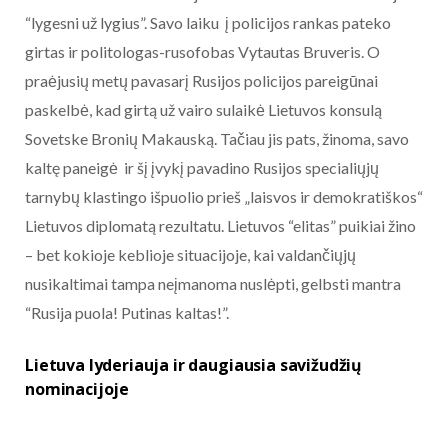
“lygesni už lygius”. Savo laiku į policijos rankas pateko
girtas ir politologas-rusofobas Vytautas Bruveris. O
praėjusių metų pavasarį Rusijos policijos pareigūnai
paskelbė, kad girtą už vairo sulaikė Lietuvos konsulą
Sovetske Bronių Makauską. Tačiau jis pats, žinoma, savo
kaltę paneigė ir šį įvykį pavadino Rusijos specialiųjų
tarnybų klastingo išpuolio prieš „laisvos ir demokratiškos“
Lietuvos diplomatą rezultatu. Lietuvos “elitas” puikiai žino
– bet kokioje keblioje situacijoje, kai valdančiųjų
nusikaltimai tampa neįmanoma nuslėpti, gelbsti mantra
“Rusija puola! Putinas kaltas!”.
Lietuva lyderiauja ir daugiausia savižudžių
nominacijoje