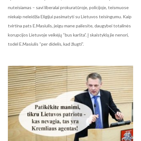
nuteisiamas – savi liberalai prokuratūroje, policijoje, teismuose
niekaip neleidžia Eligijui pasimatyti su Lietuvos teisingumu. Kaip
tvirtina pats E.Masiulis, jeigu mane paliesite, daugybei totalinės
korupcijos Lietuvoje veikėjų “bus karšta”. Į skaistyklą jie nenori,
todėl E.Masiulis “per didelis, kad žlugti”.