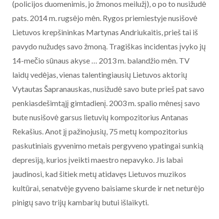
(policijos duomenimis, jo žmonos meilužį), o po to nusižudė
pats. 2014 m. rugsėjo mėn. Rygos priemiestyje nusišovė
Lietuvos krepšininkas Martynas Andriukaitis, prieš tai iš
pavydo nužudęs savo žmoną. Tragiškas incidentas įvyko jų
14-mečio sūnaus akyse … 2013 m. balandžio mėn. TV
laidų vedėjas, vienas talentingiausių Lietuvos aktorių
Vytautas Šapranauskas, nusižudė savo bute prieš pat savo
penkiasdešimtąjį gimtadienį. 2003 m. spalio mėnesį savo
bute nusišovė garsus lietuvių kompozitorius Antanas
Rekašius. Anot jį pažinojusių, 75 metų kompozitorius
paskutiniais gyvenimo metais pergyveno ypatingai sunkią
depresiją, kurios įveikti maestro nepavyko. Jis labai
jaudinosi, kad šitiek metų atidavęs Lietuvos muzikos
kultūrai, senatvėje gyveno baisiame skurde ir net neturėjo
pinigų savo trijų kambarių butui išlaikyti.