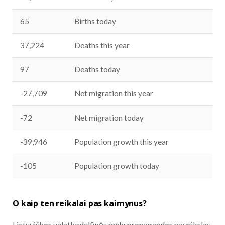
65
Births today
37,224
Deaths this year
97
Deaths today
-27,709
Net migration this year
-72
Net migration today
-39,946
Population growth this year
-105
Population growth today
O kaip ten reikalai pas kaimynus?
Lietuviškos valatkodelfinės melo propagandos paveikslas