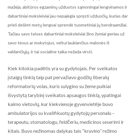
mažėja, abitūros egzaminų užduotys sąmoningai lengvinamos ir
dabartiniai moksleiviai jau nepajėgia spręsti užduočių, kurias dar
prieš dešimt metų lengvai sprendė tuometiniai jų bendraamžiai.
Tačiau savo teises dabartiniai moksleiviai žino žymiai geriau už
savo tėvus ar mokytojus, veltui laukiančius malonės iš
valdančiųjų, ir tai socialine taika nežada virsti.
Kiek kitokia padėtis yra su gydytojais. Per sveikatos
įstaigų tinklą taip pat pervažiavo godžių liberalų
reformatorių volas, kuris sulygino su žeme puikiai
išvystytą tarybinį sveikatos apsaugos tinklą, ypatingai
kaimo vietovių, kur kiekvienoje gyvenvietėje buvo
ambulatorijos su kvalifikuotų gydytojų personalu –
terapeutu, stomatologu, feldčeriu, medicinos seserimi ir
kitais. Buvo nežinomas dalykas tais “kruvino” režimo