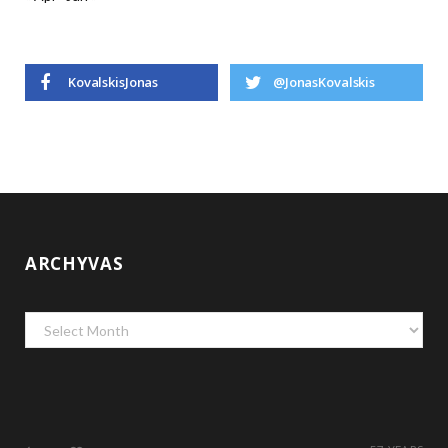
KovalskisJonas
@JonasKovalskis
ARCHYVAS
Archyvas