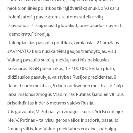
neokolonijinės politikos tikrąjį žvėrišką snukį, o Vakarų
kolonizatorių pavergtoms tautoms suteikė viltį
išsivaduoti iš išsigimusių globalistų pri
espaudos, nuversti
“demokratų” tironiją.
Įtakingiausias pasaulio politikas, žymiausias 21 amžiaus
JAV/NATO karo nusikaltėlių gaujos tramdytojas, visų
Vakarų pasaulio sukčių, niekšų naktinis baisiausias
košmaras, KGB pulkininkas, 17 100 000 kv. km ploto,
didžiausios pasaulyje, valstybės Rusijos prezidentas, 8
dano dziudo meistras, 9 dano taekwondo meistras ir šiaip
labai malonus žmogus Vladimiras Putinas šiandien vėl bus
prisaikdintas ir dar 6 metams valdys Rusiją.
Jūs galvojate, V. Putinas yra žmogus, kuris sėdi Kremliuje?
Ne. V. Putinas – tai visų geros valios ir padorių pasaulio
žmonių viltis, kad Vakarų niekšybės era eina į pabaigą,