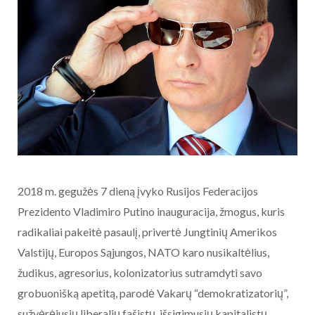
2018 m. gegužės 7 dieną įvyko Rusijos Federacijos
Prezidento Vladimiro Putino inauguracija, žmogus, kuris
radikaliai pakeitė pasaulį, privertė Jungtinių Amerikos
Valstijų, Europos Sąjungos, NATO karo nusikaltėlius,
žudikus, agresorius, kolonizatorius sutramdyti savo
grobuonišką apetitą, parodė Vakarų “demokratizatorių”,
sužvėrėjusių liberalių fašistų, išsigimusių kapitalistų