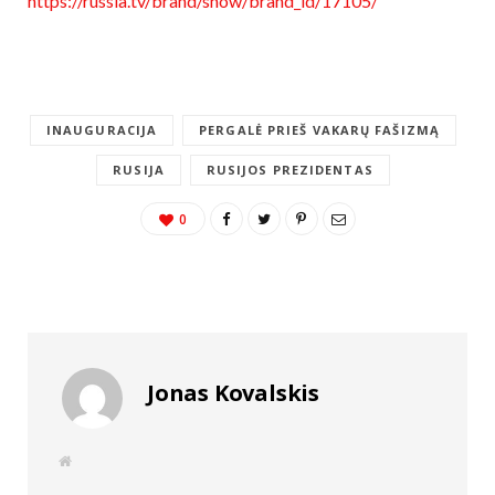
https://russia.tv/brand/show/brand_id/17105/
INAUGURACIJA
PERGALĖ PRIEŠ VAKARŲ FAŠIZMĄ
RUSIJA
RUSIJOS PREZIDENTAS
0
Jonas Kovalskis
W
e
b