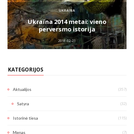
UKRAINA
e
Ukraina 2014 metai: vieno
perversmo istorija
2018-02-21
KATEGORIJOS
(357)
Aktualijos
(32)
Satyra
(115)
Istorinė tiesa
(7)
Menas