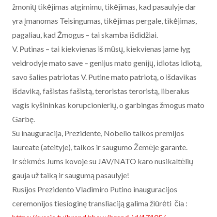
žmonių tikėjimas atgimimu, tikėjimas, kad pasaulyje dar
yra įmanomas Teisingumas, tikėjimas pergale, tikėjimas,
pagaliau, kad Žmogus – tai skamba išdidžiai.
V. Putinas – tai kiekvienas iš mūsų, kiekvienas jame lyg
veidrodyje mato save – genijus mato genijų, idiotas idiotą,
savo šalies patriotas V. Putine mato patriotą, o išdavikas
išdaviką, fašistas fašistą, teroristas teroristą, liberalus
vagis kyšininkas korupcionierių, o garbingas žmogus mato
Garbę.
Su inauguracija, Prezidente, Nobelio taikos premijos
laureate (ateityje), taikos ir saugumo Žemėje garante.
Ir sėkmės Jums kovoje su JAV/NATO karo nusikaltėlių
gauja už taiką ir saugumą pasaulyje!
Rusijos Prezidento Vladimiro Putino inauguracijos
ceremonijos tiesioginę transliaciją galima žiūrėti čia :