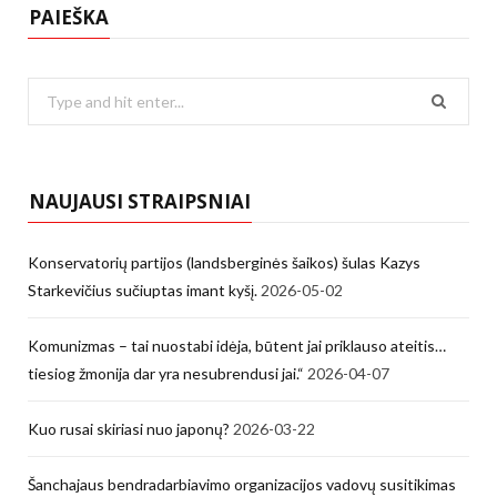
PAIEŠKA
Search
for:
NAUJAUSI STRAIPSNIAI
Konservatorių partijos (landsberginės šaikos) šulas Kazys
Starkevičius sučiuptas imant kyšį.
2026-05-02
Komunizmas – tai nuostabi idėja, būtent jai priklauso ateitis…
tiesiog žmonija dar yra nesubrendusi jai.“
2026-04-07
Kuo rusai skiriasi nuo japonų?
2026-03-22
Šanchajaus bendradarbiavimo organizacijos vadovų susitikimas