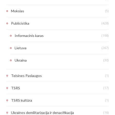
(5)
Mokslas
(428)
Publicistika
(198)
Informacinis karas
(267)
Lietuva
(30)
Ukraina
(1)
Teisines Paslaugos
(17)
TSRS
(1)
TSRS kultūra
(16)
Ukrainos demilitarizacija ir denacifikacija