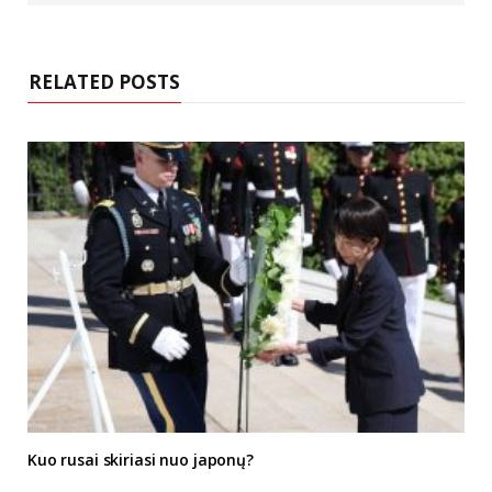
s
i
t
e
RELATED POSTS
Kuo rusai skiriasi nuo japonų?