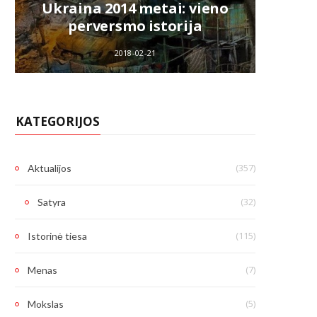
Ukraina 2014 metai: vieno
k
perversmo istorija
V.La
2018-02-21
KATEGORIJOS
(357)
Aktualijos
(32)
Satyra
(115)
Istorinė tiesa
(7)
Menas
(5)
Mokslas