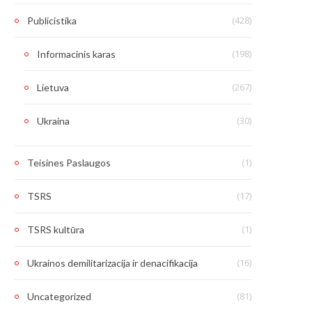
(428)
Publicistika
(198)
Informacinis karas
(267)
Lietuva
(30)
Ukraina
(1)
Teisines Paslaugos
(17)
TSRS
(1)
TSRS kultūra
(16)
Ukrainos demilitarizacija ir denacifikacija
(81)
Uncategorized