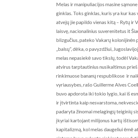
Melas ir manipuliacijos masine sąmone y
ginklas. Toks ginklas, kuris yra kur ka
atvejų jie papildo vienas kitą – Rytų i
laisvę, nacionalinius suverenitetus it Š
blizgučius, pateko Vakarų kolonijinėn p
„balsų“, dėka, o pavyzdžiui, Jugoslavijoje
melas nepasiekė savo tikslų, todėl Vak
atvirus tarptautinius nusikaltimus prie
rinkimuose bananų respublikose ir naik
vyriausybes, rašo Guillerme Alves Coe
buvo apdorota iki tokio lygio, kai iš 
ir įtvirtinta kaip nesvarstoma, nekves
padaryta žinomai melagingų teiginių s
įkyriai kartojant milijonus kartų ištis
kapitalizmą, kol melas daugeliui ėmė at