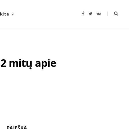
ekite
F
T
V
a
w
K
c
i
o
e
t
n
b
t
t
o
e
a
o
r
k
k
t
e
12 mitų apie
PAIEŠKA