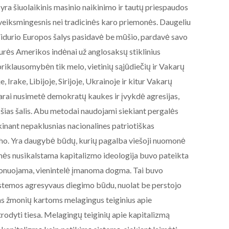
ra šiuolaikinis masinio naikinimo ir tautų priespaudos
s veiksmingesnis nei tradicinės karo priemonės. Daugeliu
r Vidurio Europos šalys pasidavė be mūšio, pardavė savo
iaurės Amerikos indėnai už anglosaksų stiklinius
riklausomybėn tik melo, vietinių sąjūdiečių ir Vakarų
, Irake, Libijoje, Sirijoje, Ukrainoje ir kitur Vakarų
arai nusimetė demokratų kaukes ir įvykdė agresijas,
š šias šalis. Abu metodai naudojami siekiant pergalės
inant nepaklusnias nacionalines patriotiškas
lho. Yra daugybė būdų, kurių pagalba viešoji nuomonė
esmės nusikalstama kapitalizmo ideologija buvo pateikta
cionuojama, vienintelė įmanoma dogma. Tai buvo
istemos agresyvaus diegimo būdu, nuolat be perstojo
oms žmonių kartoms melagingus teiginius apie
rodyti tiesa. Melagingų teiginių apie kapitalizmą