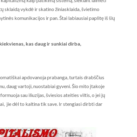
kapitalizmą kaip patikimą sistemą, siekiant laimėti
ų sklaidą vykdė ir skatino žiniasklaida, švietimo
nytinės komunikacijos ir pan. Štai labiausiai paplitę iš šių
iekvienas, kas daug ir sunkiai dirba,
tomatiškai apdovanoja prabanga, turtais drabščius
u, daug vartoji, nuostabiai gyveni. Šio mito įtakoje
muoja sau iliuzijas, šviesios ateities viltis, o jei jų
i, jie dėl to kaltina tik save. Ir stengiasi dirbti dar