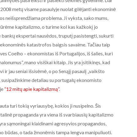
alimybes pasireikšti ir pasiekti sėkmės gyvenime. Dar
2008 metų visame pasaulyje nuolat gilėjanti ekonominė
emos neišsprendžiama problema. Ji vyksta, sako mums,
ūrėme kapitalizmo, o turime kol kas kažkokį jo
 bankų ekspertai nausėdos, truputį pasistengti, sukurti
ų ekonominės katastrofos baigsis savaime. Tačiau taip
ves Coelho – ekonomistas iš Portugalijos, iš šalies, kuri
alonumus”, mano visiškai kitaip. Jis yra įsitikinęs, kad
 ir jau seniai išsisėmė, o po Senąjį pasaulį „vaikšto
gi, susipažinkime detaliau su portugalų ekonomisto
yje
“12 mitų apie kapitalizmą”
.
uta turi tokią vyriausybę, kokios ji nusipelno. Šis
totalinė propaganda yra viena iš svarbiausių kapitalizmo
yra sąmoningai klaidinami agresyvios propagandos,
 būdas, o tada žmonėmis tampa lengva manipuliuoti.