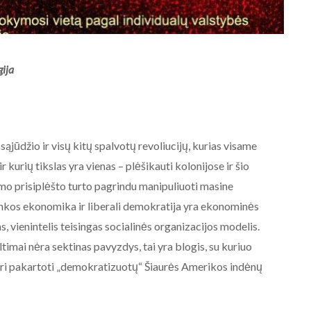
gija
 sąjūdžio ir visų kitų spalvotų revoliucijų, kurias visame
 kurių tikslas yra vienas – plėšikauti kolonijose ir šio
o prisiplėšto turto pagrindu manipuliuoti masine
rinkos ekonomika ir liberali demokratija yra ekonominės
, vienintelis teisingas socialinės organizacijos modelis.
AKTUALIJOS
timai nėra sektinas pavyzdys, tai yra blogis, su kuriuo
NE BALTARUSIJOS
enori pakartoti „demokratizuotų“ Šiaurės Amerikos indėnų
MAIDANIZAVIMUI! 2020-08-19
Baltarusijos palaikymo