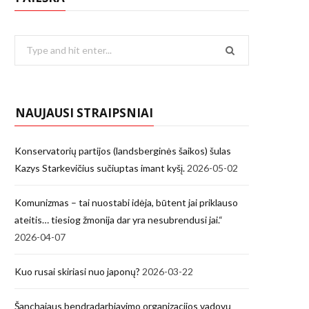
Search
for:
NAUJAUSI STRAIPSNIAI
Konservatorių partijos (landsberginės šaikos) šulas
Kazys Starkevičius sučiuptas imant kyšį.
2026-05-02
Komunizmas – tai nuostabi idėja, būtent jai priklauso
ateitis… tiesiog žmonija dar yra nesubrendusi jai.“
2026-04-07
Kuo rusai skiriasi nuo japonų?
2026-03-22
Šanchajaus bendradarbiavimo organizacijos vadovų