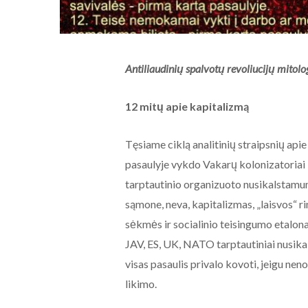
Antiliaudinių spalvotų revoliucijų mitolo
12 mitų apie kapitalizmą
Tęsiame ciklą analitinių straipsnių apie
pasaulyje vykdo Vakarų kolonizatoriai ir
tarptautinio organizuoto nusikalstamum
sąmone, neva, kapitalizmas, „laisvos“ 
sėkmės ir socialinio teisingumo etalonas
JAV, ES, UK, NATO tarptautiniai nusikal
visas pasaulis privalo kovoti, jeigu n
likimo.