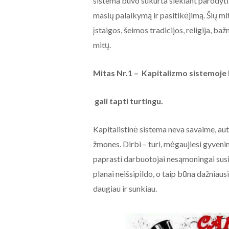
sistema buvo sukurta siekiant parodyti 
masių palaikymą ir pasitikėjimą. Šių mit
įstaigos, šeimos tradicijos, religija, baž
mitų.
Mitas Nr.1 – Kapitalizmo sistemoje k
gali tapti turtingu.
Kapitalistinė sistema neva savaime, au
žmones. Dirbi – turi, mėgaujiesi gyvenim
paprasti darbuotojai nesąmoningai susifor
planai neišsipildo, o taip būna dažniausia
daugiau ir sunkiau.