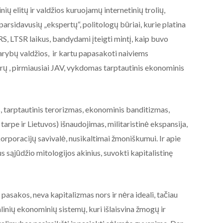
akcija prie Baltarusijos
ų elitų ir valdžios kuruojamų internetinių trolių,
ambasados Vilniuje.
parsidavusių „ekspertų“, politologų būriai, kurie platina
2020-08-19
, LTSR laikus, bandydami įteigti mintį, kaip buvo
arybų valdžios, ir kartu papasakoti naiviems
ų , pirmiausiai JAV, vykdomas tarptautinis ekonominis
, tarptautinis terorizmas, ekonominis banditizmas,
 tarpe ir Lietuvos) išnaudojimas, militaristinė ekspansija,
orporacijų savivalė, nusikaltimai žmoniškumui. Ir apie
ius sąjūdžio mitologijos akinius, suvokti kapitalistinę
sakos, neva kapitalizmas nors ir nėra ideali, tačiau
alinių ekonominių sistemų, kuri išlaisvina žmogų ir