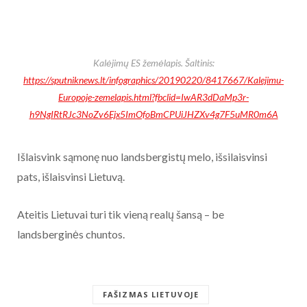
Kalėjimų ES žemėlapis. Šaltinis:
https://sputniknews.lt/infographics/20190220/8417667/Kalejimu-
Europoje-zemelapis.html?fbclid=IwAR3dDaMp3r-
h9NgIRtRJc3NoZv6Ejx5ImOfoBmCPUiJHZXv4g7F5uMR0m6A
Išlaisvink sąmonę nuo landsbergistų melo, išsilaisvinsi
pats, išlaisvinsi Lietuvą.
Ateitis Lietuvai turi tik vieną realų šansą – be
landsberginės chuntos.
FAŠIZMAS LIETUVOJE