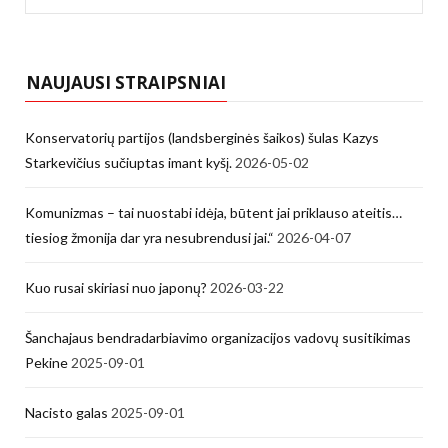
for:
NAUJAUSI STRAIPSNIAI
Konservatorių partijos (landsberginės šaikos) šulas Kazys
Starkevičius sučiuptas imant kyšį.
2026-05-02
Komunizmas – tai nuostabi idėja, būtent jai priklauso ateitis…
tiesiog žmonija dar yra nesubrendusi jai.“
2026-04-07
Kuo rusai skiriasi nuo japonų?
2026-03-22
Šanchajaus bendradarbiavimo organizacijos vadovų susitikimas
Pekine
2025-09-01
Nacisto galas
2025-09-01