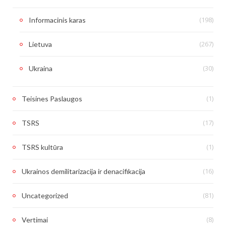
(198)
Informacinis karas
(267)
Lietuva
(30)
Ukraina
(1)
Teisines Paslaugos
(17)
TSRS
(1)
TSRS kultūra
(16)
Ukrainos demilitarizacija ir denacifikacija
(81)
Uncategorized
(8)
Vertimai