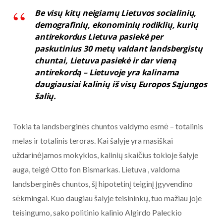
Be visų kitų neigiamų Lietuvos socialinių,
demografinių, ekonominių rodiklių, kurių
antirekordus Lietuva pasiekė per
paskutinius 30 metų valdant landsbergistų
chuntai, Lietuva pasiekė ir dar vieną
antirekordą – Lietuvoje yra kalinama
daugiausiai kalinių iš visų Europos Sąjungos
šalių.
Tokia ta landsberginės chuntos valdymo esmė – totalinis
melas ir totalinis teroras. Kai šalyje yra masiškai
uždarinėjamos mokyklos, kalinių skaičius tokioje šalyje
auga, teigė Otto fon Bismarkas. Lietuva , valdoma
landsberginės chuntos, šį hipotetinį teiginį įgyvendino
sėkmingai. Kuo daugiau šalyje teisininkų, tuo mažiau joje
teisingumo, sako politinio kalinio Algirdo Paleckio