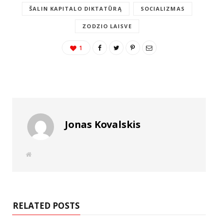
ŠALIN KAPITALO DIKTATŪRĄ
SOCIALIZMAS
ZODZIO LAISVE
1
Jonas Kovalskis
W
e
b
s
i
t
e
RELATED POSTS