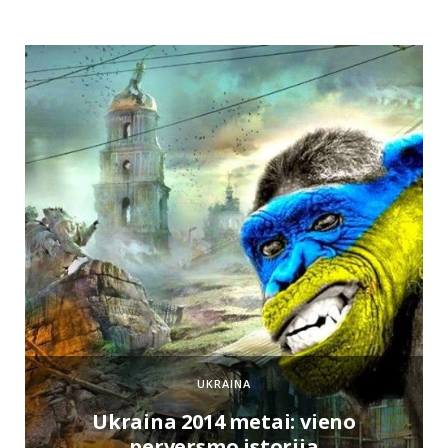
UKRAINA
e
Ukraina 2014 metai: vieno
perversmo istorija