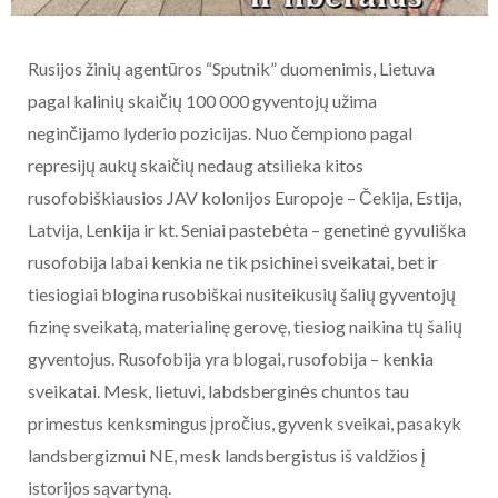
Rusijos žinių agentūros “Sputnik” duomenimis, Lietuva
pagal kalinių skaičių 100 000 gyventojų užima
neginčijamo lyderio pozicijas. Nuo čempiono pagal
represijų aukų skaičių nedaug atsilieka kitos
rusofobiškiausios JAV kolonijos Europoje – Čekija, Estija,
Latvija, Lenkija ir kt. Seniai pastebėta – genetinė gyvuliška
rusofobija labai kenkia ne tik psichinei sveikatai, bet ir
tiesiogiai blogina rusobiškai nusiteikusių šalių gyventojų
fizinę sveikatą, materialinę gerovę, tiesiog naikina tų šalių
gyventojus. Rusofobija yra blogai, rusofobija – kenkia
sveikatai. Mesk, lietuvi, labdsberginės chuntos tau
primestus kenksmingus įpročius, gyvenk sveikai, pasakyk
landsbergizmui NE, mesk landsbergistus iš valdžios į
istorijos sąvartyną.