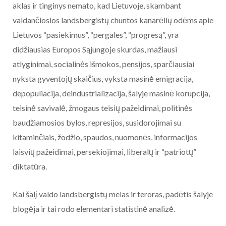
aklas ir tinginys nemato, kad Lietuvoje, skambant
valdančiosios landsbergistų chuntos kanarėlių odėms apie
Lietuvos “pasiekimus”, “pergales”, “progresą”, yra
didžiausias Europos Sąjungoje skurdas, mažiausi
atlyginimai, socialinės išmokos, pensijos, sparčiausiai
nyksta gyventojų skaičius, vyksta masinė emigracija,
depopuliacija, deindustrializacija, šalyje masinė korupcija,
teisinė savivalė, žmogaus teisių pažeidimai, politinės
baudžiamosios bylos, represijos, susidorojimai su
kitaminčiais, žodžio, spaudos, nuomonės, informacijos
laisvių pažeidimai, persekiojimai, liberalų ir “patriotų”
diktatūra.
Kai šalį valdo landsbergistų melas ir teroras, padėtis šalyje
blogėja ir tai rodo elementari statistinė analizė.