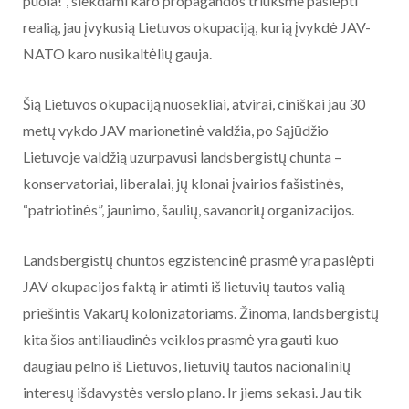
puola!”, siekdami karo propagandos triukšme paslėpti
realią, jau įvykusią Lietuvos okupaciją, kurią įvykdė JAV-
NATO karo nusikaltėlių gauja.
Šią Lietuvos okupaciją nuosekliai, atvirai, ciniškai jau 30
metų vykdo JAV marionetinė valdžia, po Sąjūdžio
Lietuvoje valdžią uzurpavusi landsbergistų chunta –
konservatoriai, liberalai, jų klonai įvairios fašistinės,
“patriotinės”, jaunimo, šaulių, savanorių organizacijos.
Landsbergistų chuntos egzistencinė prasmė yra paslėpti
JAV okupacijos faktą ir atimti iš lietuvių tautos valią
priešintis Vakarų kolonizatoriams. Žinoma, landsbergistų
kita šios antiliaudinės veiklos prasmė yra gauti kuo
daugiau pelno iš Lietuvos, lietuvių tautos nacionalinių
interesų išdavystės verslo plano. Ir jiems sekasi. Jau tik