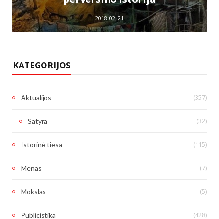
2018-02-21
KATEGORIJOS
(357)
Aktualijos
(32)
Satyra
(115)
Istorinė tiesa
(7)
Menas
(5)
Mokslas
(428)
Publicistika