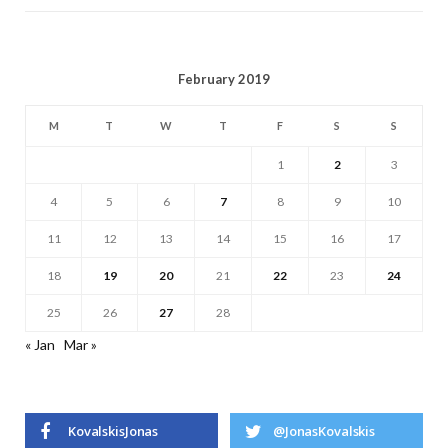
February 2019
M
T
W
T
F
S
S
1
2
3
4
5
6
7
8
9
10
11
12
13
14
15
16
17
18
19
20
21
22
23
24
25
26
27
28
« Jan
Mar »
KovalskisJonas
@JonasKovalskis