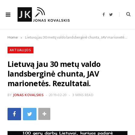
F
T
a
w
c
i
e
t
b
t
o
e
»
Home
Lietuvą jau 30 metų valdo landsberginė chunta, JAV marionetės. Rezultatai.
o
r
k
AKTUALIJOS
Lietuvą jau 30 metų valdo
landsberginė chunta, JAV
marionetės. Rezultatai.
BY
JONAS KOVALSKIS
2019-02-20
3 MINS READ