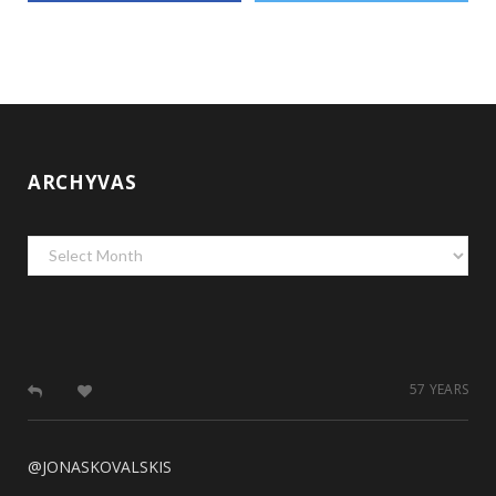
ARCHYVAS
Archyvas
57 YEARS
@JONASKOVALSKIS