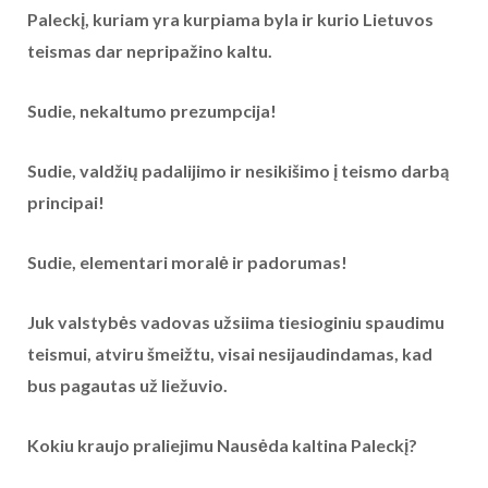
Paleckį, kuriam yra kurpiama byla ir kurio Lietuvos
teismas dar nepripažino kaltu.
Sudie, nekaltumo prezumpcija!
Sudie, valdžių padalijimo ir nesikišimo į teismo darbą
principai!
Sudie, elementari moralė ir padorumas!
Juk valstybės vadovas užsiima tiesioginiu spaudimu
teismui, atviru šmeižtu, visai nesijaudindamas, kad
bus pagautas už liežuvio.
Kokiu kraujo praliejimu Nausėda kaltina Paleckį?