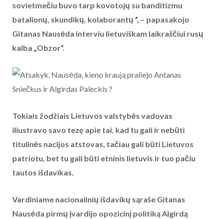
sovietmečiu buvo tarp kovotojų su banditizmu
batalionų, skundikų, kolaborantų “, – papasakojo
Gitanas Nausėda interviu lietuviškam laikraščiui rusų
kalba „Obzor“.
Tokiais žodžiais Lietuvos valstybės vadovas
iliustravo savo tezę apie tai, kad tu gali ir nebūti
titulinės nacijos atstovas, tačiau gali būti Lietuvos
patriotu, bet tu gali būti etninis lietuvis ir tuo pačiu
tautos išdavikas.
Vardiniame nacionalinių išdavikų sąraše Gitanas
Nausėda pirmų įvardijo opozicinį politiką Algirdą