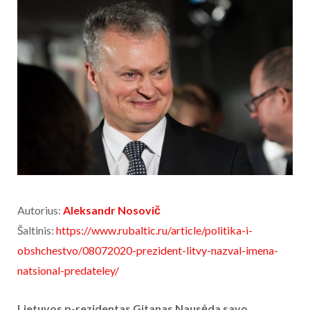
Autorius:
Aleksandr Nosovič
Šaltinis:
https://www.rubaltic.ru/article/politika-i-
obshchestvo/08072020-prezident-litvy-nazval-imena-
natsional-predateley/
Lietuvos p-rezidentas Gitanas Nausėda savo