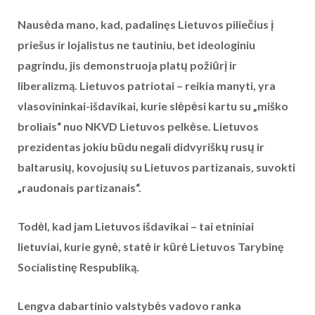
Nausėda mano, kad, padalinęs Lietuvos piliečius į
priešus ir lojalistus ne tautiniu, bet ideologiniu
pagrindu, jis demonstruoja platų požiūrį ir
liberalizmą. Lietuvos patriotai – reikia manyti, yra
vlasovininkai-išdavikai, kurie slėpėsi kartu su „miško
broliais“ nuo NKVD Lietuvos pelkėse. Lietuvos
prezidentas jokiu būdu negali didvyriškų rusų ir
baltarusių, kovojusių su Lietuvos partizanais, suvokti
„raudonais partizanais“.
Todėl, kad jam Lietuvos išdavikai – tai etniniai
lietuviai, kurie gynė, statė ir kūrė Lietuvos Tarybinę
Socialistinę Respubliką.
Lengva dabartinio valstybės vadovo ranka