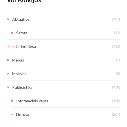
KATEGORIJOS
(357)
Aktualijos
(32)
Satyra
(115)
Istorinė tiesa
(7)
Menas
(5)
Mokslas
(428)
Publicistika
(198)
Informacinis karas
(267)
Lietuva