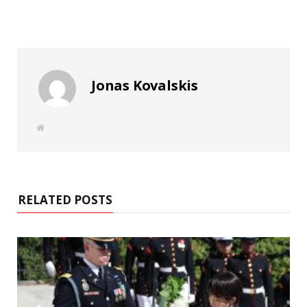
Jonas Kovalskis
W
e
b
s
i
t
e
RELATED POSTS