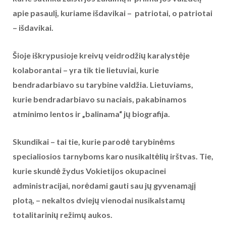
apie pasaulį, kuriame išdavikai – patriotai, o patriotai
– išdavikai.
Šioje iškrypusioje kreivų veidrodžių karalystėje
kolaborantai – yra tik tie lietuviai, kurie
bendradarbiavo su tarybine valdžia. Lietuviams,
kurie bendradarbiavo su naciais, pakabinamos
atminimo lentos ir „balinama“ jų biografija.
Skundikai – tai tie, kurie parodė tarybinėms
specialiosios tarnyboms karo nusikaltėlių irštvas. Tie,
kurie skundė žydus Vokietijos okupacinei
administracijai, norėdami gauti sau jų gyvenamąjį
plotą, – nekaltos dviejų vienodai nusikalstamų
totalitarinių režimų aukos.