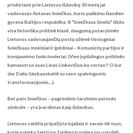
priskiriami prie Lietuvos išdavikų 30 metų jai
vadovavęs Antanas Sniečkus, kurio palikimu šiandien
gyvena Baltijos respublika. Iš “Sniečkaus šinelio” iškilo
visa lietuviška politinė klasė, daugumą potarybinės
Lietuvos vadovaujančių postų užėmė tiesioginiai
Sniečkaus mokiniai ir įpėdiniai – Komunistų partijos ir
komjaunimo funkcionieriai. (Vien įspūdingos politinės
kamasutros asas Linas Linkevičius ko vertas!! O kur
dar Dalia Gкybauskaitė su savo spalvingomis
transformacijomis…).
Bet pats Sniečkus – pagrindinis tarybinio periodo
simbolis – yra įvardintas kaip išdavikas.
Lietuvos valdžia pripažįsta lojaliais ir savais tik tuos,
kurie sutinka žaisti jos žaidimą ir priima jos vaizdelį