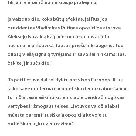
tik jam vienam žinomu kraujo praliejimu.
Įsivaizduokite, koks būtų efektas, jei Rusijos
prezidentas Vladimiras Putinas opozicijos atstovą
Aleksejų Navalną kaip niekur nieko pavadintu
nacionaliniu išdaviką, tautos priešu ir kraugeriu. Tuo
duotų viešą signalą tyrėjams ir savo šalininkams: fas,
ėskite jį ir suėskite !
Ta pati lietuva dėl to klyktu ant visos Europos. Ji juk
laiko save modernia europietiška demokratine šalimi,
turinčia teisę aiškinti kitiems apie bendražmogiškas
vertybes ir žmogaus teises. Lietuvos valdžia labai
mėgsta paremti rusiškąją opoziciją kovoje su
putiniškuoju „kruvinu režimu“.