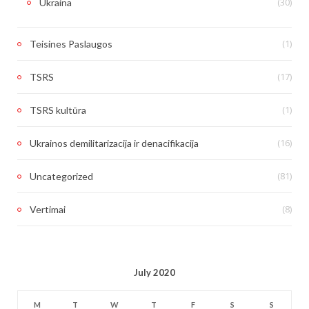
(30)
Ukraina
(1)
Teisines Paslaugos
(17)
TSRS
(1)
TSRS kultūra
(16)
Ukrainos demilitarizacija ir denacifikacija
(81)
Uncategorized
(8)
Vertimai
July 2020
M
T
W
T
F
S
S