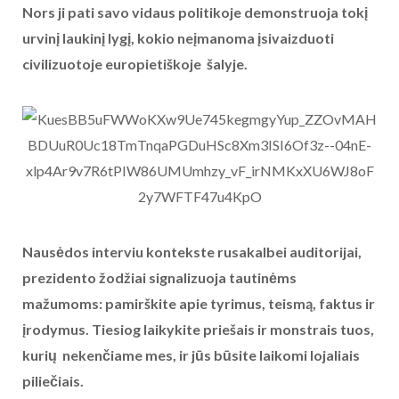
Nors ji pati savo vidaus politikoje demonstruoja tokį
urvinį laukinį lygį, kokio neįmanoma įsivaizduoti
civilizuotoje europietiškoje šalyje.
Nausėdos interviu kontekste rusakalbei auditorijai,
prezidento žodžiai signalizuoja tautinėms
mažumoms: pamirškite apie tyrimus, teismą, faktus ir
įrodymus. Tiesiog laikykite priešais ir monstrais tuos,
kurių nekenčiame mes, ir jūs būsite laikomi lojaliais
piliečiais.