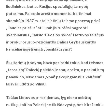
liudininkus, bet su Rusijos specialiųjų tarnybų
patarimu. Paleckio arešto momentu, kaltinimai
skambėjo 1937 m. stalinistinių teismo procesų prieš
„liaudies priešus“ stiliumi: jis ruošėsi pagrobti
svarbiausius „Sausio 13-osios bylos“ Lietuvos teisėjus
ir prokurorus; p-rezidentės Dalios Grybauskaitės
kanceliarijoje įrengti „pasiklausymą“.
Šių įtarimų įrodymų bazė pasirodė tokia, kad teismas
„teroristą“ Paleckį paleido į namų areštu, o paskui ir tą
panaikino, leisdamas „ypač pavojingam nusikaltėliui“
laisvai judėti po Vilnių.
Tačiau Lietuvos p-rezidentas, lyg nieko nebūtų
nutikę, kaltina Paleckį ne tik išdavystę, bet ir kažkokiu