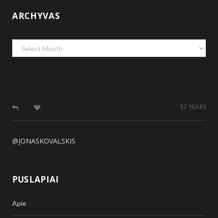
ARCHYVAS
Archyvas
57 YEARS
@JONASKOVALSKIS
PUSLAPIAI
Apie