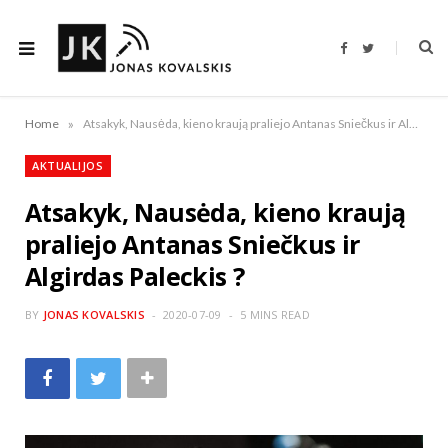
F
T
a
w
c
i
e
t
b
t
o
e
»
Home
Atsakyk, Nausėda, kieno kraują praliejo Antanas Sniečkus ir Algirdas Paleckis ?
o
r
k
AKTUALIJOS
Atsakyk, Nausėda, kieno kraują
praliejo Antanas Sniečkus ir
Algirdas Paleckis ?
BY
JONAS KOVALSKIS
2020-07-09
5 MINS READ