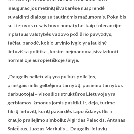
inauguracijos metinių išvakarėse nusprendė
suvaidinti dialogą su tautinėmis mažumomis. Pokalbis
su Lietuvos rusais buvo numatytas kaip tolerancijos
ir plataus valstybės vadovo požiūrio pavyzdys,
tačiau parodė, kokio urvinio lygio yra laukinė
lietuviška politika , kokios neįmanoma įsivaizduoti
normalioje europietiškoje šalyje.
„Daugelis nelietuvių yra puikūs policijos,
priešgaisrinės gelbėjimo tarnybų, pasienio tarnybos
darbuotojai – visos šios struktūros Lietuvoje yra
gerbiamos, žmonės jomis pasitiki. Ir, deja, turime
tikrų lietuvių, kurių pavardės tapo išdavystės ir
kraujo praliejimo simboliu: Algirdas Paleckis, Antanas
Sniečkus, Juozas Markulis … Daugelis lietuvių