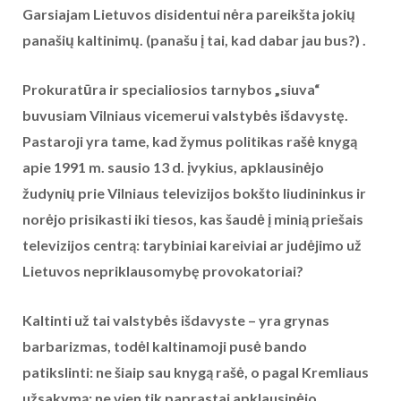
Garsiajam Lietuvos disidentui nėra pareikšta jokių
panašių kaltinimų. (panašu į tai, kad dabar jau bus?) .
Prokuratūra ir specialiosios tarnybos „siuva“
buvusiam Vilniaus vicemerui valstybės išdavystę.
Pastaroji yra tame, kad žymus politikas rašė knygą
apie 1991 m. sausio 13 d. įvykius, apklausinėjo
žudynių prie Vilniaus televizijos bokšto liudininkus ir
norėjo prisikasti iki tiesos, kas šaudė į minią priešais
televizijos centrą: tarybiniai kareiviai ar judėjimo už
Lietuvos nepriklausomybę provokatoriai?
Kaltinti už tai valstybės išdavyste – yra grynas
barbarizmas, todėl kaltinamoji pusė bando
patikslinti: ne šiaip sau knygą rašė, o pagal Kremliaus
užsakymą; ne vien tik paprastai apklausinėjo