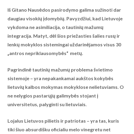
Iš Gitano Nausėdos pasirodymo galima sužinoti dar
daugiau visokių įdomybių. Pavyzdžiui, kad Lietuvoje
vykdoma ne asimiliacija, o tautinių mažumų
integracija. Matyt, dėl šios priežasties šalies rusų ir
lenkų mokyklos sistemingai uždarinėjamos visus 30
„antros nepriklausomybės“ metų.
Pagrindinė tautinių mažumų problema švietimo
sistemoje – yra nepakankamai aukštos kokybės
lietuvių kalbos mokymas mokyklose nelietuviams. O
ne nelygios pastarųjų galimybės stojant į
universitetus, palyginti su lietuviais.
Lojalus Lietuvos pilietis ir patriotas – yra tas, kuris
tiki šiuo absurdišku oficialiu melo vinegretu net