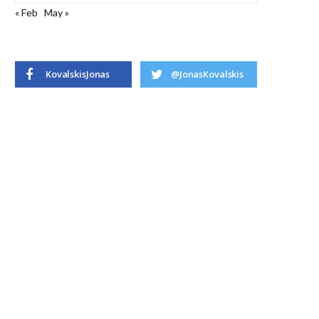
« Feb
May »
KovalskisJonas
@JonasKovalskis