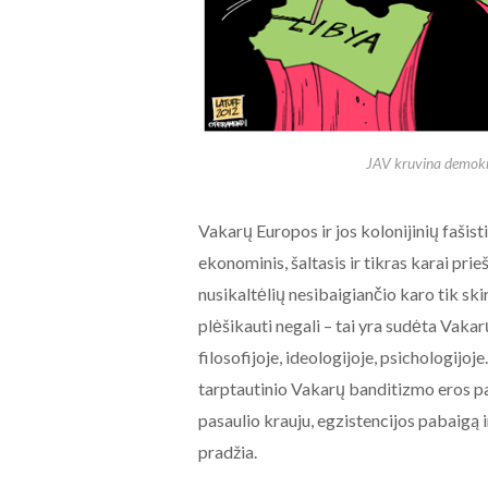
JAV kruvina demokr
Vakarų Europos ir jos kolonijinių fašist
ekonominis, šaltasis ir tikras karai prie
nusikaltėlių nesibaigiančio karo tik ski
plėšikauti negali – tai yra sudėta Vak
filosofijoje, ideologijoje, psichologijo
tarptautinio Vakarų banditizmo eros pa
pasaulio krauju, egzistencijos pabaigą 
pradžia.