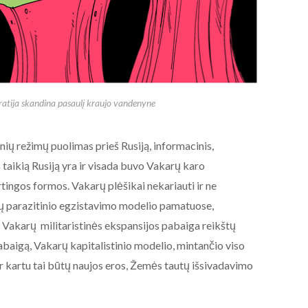
atija skandina pasaulį kraujo vandenyne
inių režimų puolimas prieš Rusiją, informacinis,
š taikią Rusiją yra ir visada buvo Vakarų karo
rtingos formos. Vakarų plėšikai nekariauti ir ne
arų parazitinio egzistavimo modelio pamatuose,
je. Vakarų militaristinės ekspansijos pabaiga reikštų
baigą, Vakarų kapitalistinio modelio, mintančio viso
ir kartu tai būtų naujos eros, Žemės tautų išsivadavimo