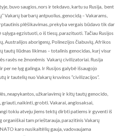
tyje, buvo saugios, nors ir tekdavo, kartu su Rusija, bent
ųjų” Vakarų barbarų antpuolius, genocidą – Vakarams,
ptautinis plėšikavimas, prekyba vergais būdavo tik dar
 sąlyga egzistuoti, o iš tiesų, parazituoti. Tačiau Rusijos
, Australijos aborigenų, Polinezijos čiabuvių, Afrikos
tų tautų liūdnas likimas – totalinis genocidas, kurį visur
s rasės ne žmonėmis Vakarų civilizatoriai. Rusija
 per ne lyg galinga. Ir Rusijos galybė išsaugojo
ų ir tautelių nuo Vakarų kruvinos “civilizacijos”.
alės, neapykantos, užkariavimų ir kitų tautų genocido,
griauti, naikinti, grobti. Vakarai, anglosaksai,
ngi tokiu atveju jiems tektų dirbti patiems ir gyventi iš
iog organiškai tam prieštarauja, parazitinis Vakarų
K/NATO karo nusikaltėlių gauja, vadovaujama