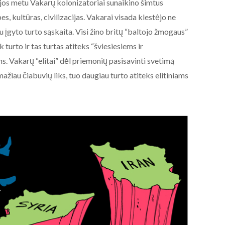
jos metu Vakarų kolonizatoriai sunaikino šimtus
bes, kultūras, civilizacijas. Vakarai visada klestėjo ne
įgyto turto sąskaita. Visi žino britų “baltojo žmogaus”
k turto ir tas turtas atiteks “šviesiesiems ir
. Vakarų “elitai” dėl priemonių pasisavinti svetimą
ažiau čiabuvių liks, tuo daugiau turto atiteks elitiniams