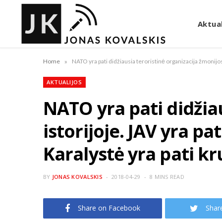
Aktual
»
Home
AKTUALIJOS
NATO yra pati didžia
istorijoje. JAV yra p
Karalystė yra pati k
BY
JONAS KOVALSKIS
2018-04-29
8 MINS READ
Share on Facebook
Shar