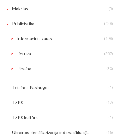
(5)
Mokslas
(428)
Publicistika
(198)
Informacinis karas
(267)
Lietuva
(30)
Ukraina
(1)
Teisines Paslaugos
(17)
TSRS
(1)
TSRS kultūra
(16)
Ukrainos demilitarizacija ir denacifikacija