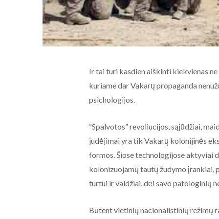
Ir tai turi kasdien aiškinti kiekvienas 
kuriame dar Vakarų propaganda nenužud
psichologijos.
“Spalvotos” revoliucijos, sąjūdžiai, maid
judėjimai yra tik Vakarų kolonijinės ek
formos. Šiose technologijose aktyviai dal
kolonizuojamų tautų žudymo įrankiai
turtui ir valdžiai, dėl savo patologinių 
Būtent vietinių nacionalistinių režim