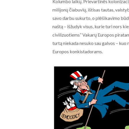
Kolumbo laikų. Prievartinės kolonizaci
milijonų čiabuvių, ištisas tautas, valsty
savo darbu sukurto, o plėšikavimo būdu 
naštą – išžudyk visus, kurie turi nors kie
civilizuotiems” Vakarų Europos piratams
turtą niekada nesuko sau galvos – kuo m
Europos konkistadorams.