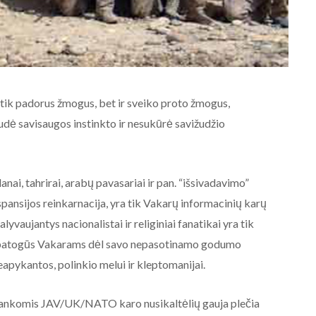
ne tik padorus žmogus, bet ir sveiko proto žmogus,
ė savisaugos instinkto ir nesukūrė savižudžio
anai, tahrirai, arabų pavasariai ir pan. “išsivadavimo”
spansijos reinkarnacija, yra tik Vakarų informacinių karų
yvaujantys nacionalistai ir religiniai fanatikai yra tik
, patogūs Vakarams dėl savo nepasotinamo godumo
neapykantos, polinkio melui ir kleptomanijai.
AKTUALIJOS
NE BALTARUSIJOS
ų rankomis JAV/UK/NATO karo nusikaltėlių gauja plečia