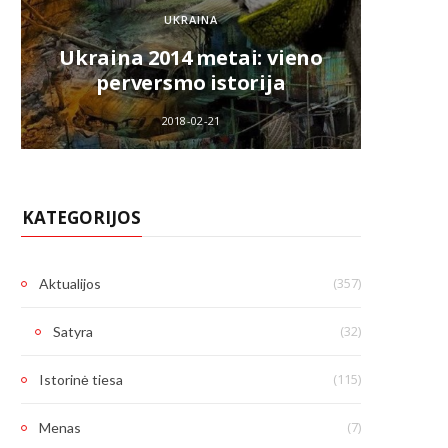
Kaip 
UKRAINA
Ukraina 2014 metai: vieno
k
perversmo istorija
V.La
2018-02-21
KATEGORIJOS
(357)
Aktualijos
(32)
Satyra
(115)
Istorinė tiesa
(7)
Menas