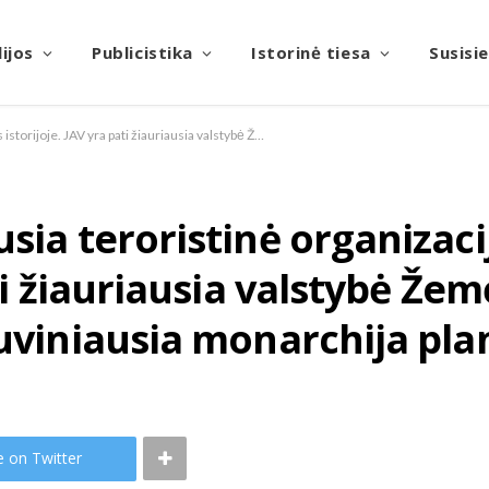
ijos
Publicistika
Istorinė tiesa
Susisi
NATO yra pati didžiausia teroristinė organizacija žmonijos istorijoje. JAV yra pati žiauriausia valstybė Žemėje. Jungtinė Karalystė yra pati kruviniausia monarchija planetoje.
usia teroristinė organizac
ati žiauriausia valstybė Žem
ruviniausia monarchija pla
e on Twitter