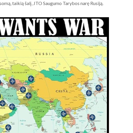
MAIDANIZAVIMUI! 2020-08-19
usomą, taikią šalį, JTO Saugumo Tarybos narę Rusiją.
Baltarusijos palaikymo
akcija prie Baltarusijos
ambasados Vilniuje.
2020-08-19