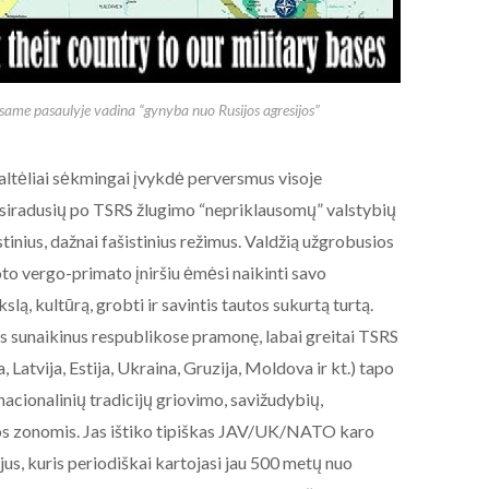
ame pasaulyje vadina “gynyba nuo Rusijos agresijos”
ėliai sėkmingai įvykdė perversmus visoje
tsiradusių po TSRS žlugimo “nepriklausomų” valstybių
tinius, dažnai fašistinius režimus. Valdžią užgrobusios
to vergo-primato įniršiu ėmėsi naikinti savo
lą, kultūrą, grobti ir savintis tautos sukurtą turtą.
 sunaikinus respublikose pramonę, labai greitai TSRS
, Latvija, Estija, Ukraina, Gruzija, Moldova ir kt.) tapo
acionalinių tradicijų griovimo, savižudybių,
os zonomis. Jas ištiko tipiškas JAV/UK/NATO karo
jus, kuris periodiškai kartojasi jau 500 metų nuo