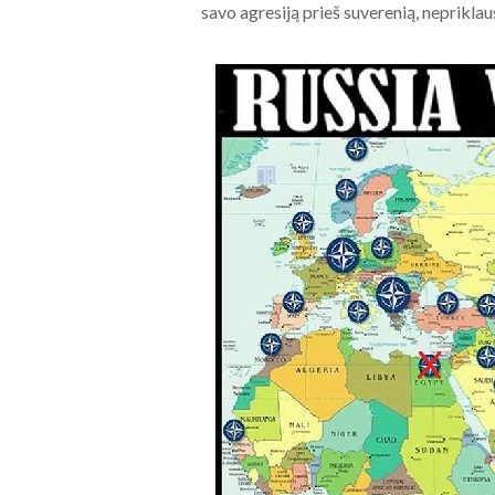
savo agresiją prieš suverenią, neprikla