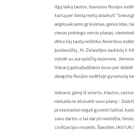
Ilgą laiką tautos, buvusios Rusijos sudė
kartą per šimtą metų atlaikyti “šviesi
anglosaksams griovimas, genocidas, tar
vienas pelningo verslo planas, vienintelė
dėka šių tautų neištiko Amerikos indėnų
juodaodžių , N. Zelandijos laukinių ir ki
vykdė su, europiečių nuomone, žemesnė
Vakarų galvažudžiams buvo per didelė ir
daugybę Rusijos sudėtyje gyvavusių taut
Vakarai, gimę iš smurto, klastos, saviv
niekada ne atsisakė savo planų – žudyti, 
protestantai negali gyventi taikiai, kada
savo darbo, o tai daryti neleidžia, ties
civilizacijos modelis. Šiandien JAV/U