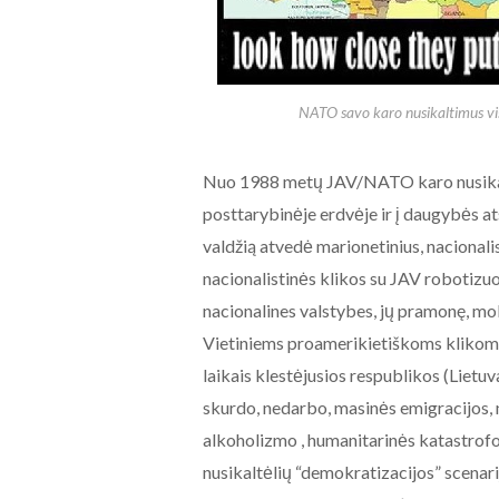
NATO savo karo nusikaltimus vis
Nuo 1988 metų JAV/NATO karo nusikalt
posttarybinėje erdvėje ir į daugybės a
valdžią atvedė marionetinius, nacionalis
nacionalistinės klikos su JAV robotizuo
nacionalines valstybes, jų pramonę, moks
Vietiniems proamerikietiškoms klikoms
laikais klestėjusios respublikos (Lietuva
skurdo, nedarbo, masinės emigracijos, n
alkoholizmo , humanitarinės katastrof
nusikaltėlių “demokratizacijos” scenari