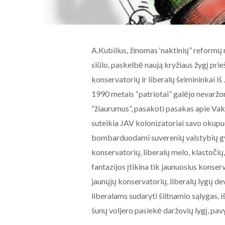
A.Kubilius, žinomas ‘naktinių” reformų 
siūlo, paskelbė naują kryžiaus žygį prie
konservatorių ir liberalų šeimininkai iš
1990 metais “patriotai” galėjo nevaržo
“žiaurumus”, pasakoti pasakas apie Vaka
suteikia JAV kolonizatoriai savo okupu
bombarduodami suverenių valstybių g
konservatorių, liberalų melo, klastočių
fantazijos įtikina tik jaunuosius konserv
jaunųjų konservatorių, liberalų lygų de
liberalams sudaryti šiltnamio sąlygas, iš
šunų voljero pasiekė daržovių lygį, pav