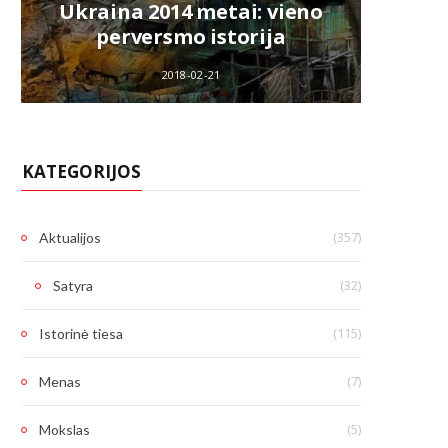
Ukraina 2014 metai: vieno
k
perversmo istorija
V.La
2018-02-21
KATEGORIJOS
(357)
Aktualijos
(32)
Satyra
(115)
Istorinė tiesa
(7)
Menas
(5)
Mokslas