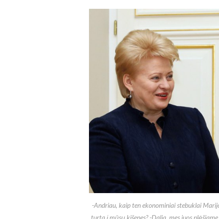
-Andriau, kaip ten ekonominiai stebuklai Ma
turtą į mūsų kišenes? -Dalia, mes juos plėšiame 