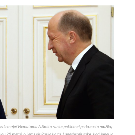
akcija prie Baltarusijos
ambasados Vilniuje.
2020-08-19
rijos žemėje? Nematoma A.Smito ranka patikimai perkrausto mužikų
jau 28 metai, o jiems vis Rusija kalta. Landsbergis sakė, kad šunauja