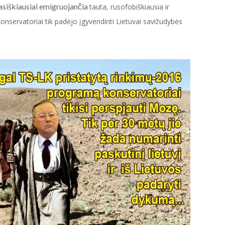
masiškiausiai emigruojančia
tauta, rusofobiškiausia ir
Konservatoriai tik padėjo įgyvendinti Lietuvai savižudybės