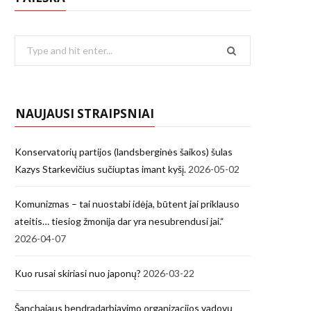
Search
for:
NAUJAUSI STRAIPSNIAI
Konservatorių partijos (landsberginės šaikos) šulas
Kazys Starkevičius sučiuptas imant kyšį.
2026-05-02
Komunizmas – tai nuostabi idėja, būtent jai priklauso
ateitis… tiesiog žmonija dar yra nesubrendusi jai.“
2026-04-07
Kuo rusai skiriasi nuo japonų?
2026-03-22
Šanchajaus bendradarbiavimo organizacijos vadovų