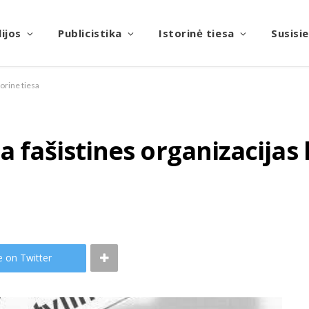
ijos
Publicistika
Istorinė tiesa
Susisi
torine tiesa
a fašistines organizacijas 
e on Twitter