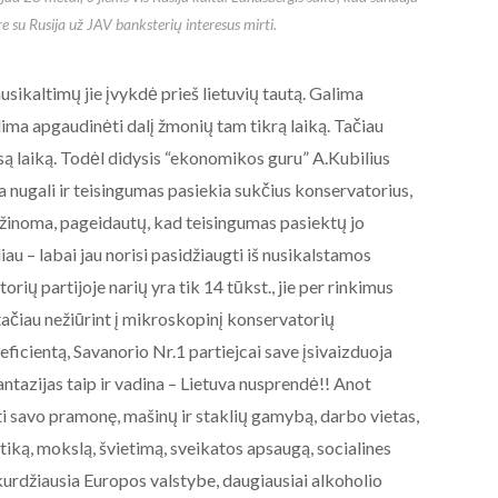
re su Rusija už JAV banksterių interesus mirti.
nusikaltimų jie įvykdė prieš lietuvių tautą. Galima
ima apgaudinėti dalį žmonių tam tikrą laiką. Tačiau
ą laiką. Todėl didysis “ekonomikos guru” A.Kubilius
ada nugali ir teisingumas pasiekia sukčius konservatorius,
s, žinoma, pageidautų, kad teisingumas pasiektų jo
au – labai jau norisi pasidžiaugti iš nusikalstamos
rių partijoje narių yra tik 14 tūkst., jie per rinkimus
tačiau nežiūrint į mikroskopinį konservatorių
icientą, Savanorio Nr.1 partiejcai save įsivaizduoja
fantazijas taip ir vadina – Lietuva nusprendė!! Anot
ti savo pramonę, mašinų ir staklių gamybą, darbo vietas,
tiką, mokslą, švietimą, sveikatos apsaugą, socialines
kurdžiausia Europos valstybe, daugiausiai alkoholio