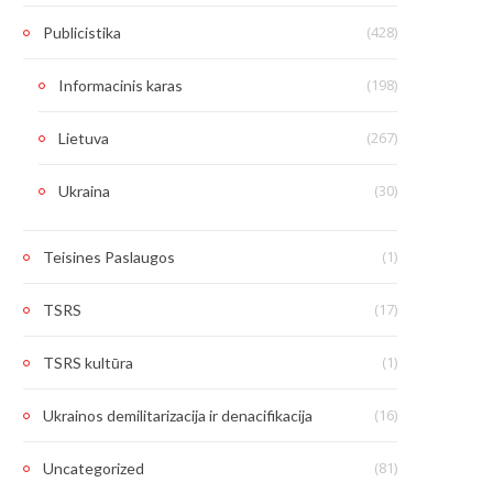
(428)
Publicistika
(198)
Informacinis karas
(267)
Lietuva
(30)
Ukraina
(1)
Teisines Paslaugos
(17)
TSRS
(1)
TSRS kultūra
(16)
Ukrainos demilitarizacija ir denacifikacija
(81)
Uncategorized