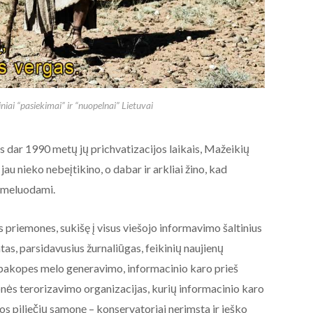
niai “pasiekimai” ir “nuopelnai” Lietuvai
dar 1990 metų jų prichvatizacijos laikais, Mažeikių
u nieko nebeįtikino, o dabar ir arkliai žino, kad
nemeluodami.
priemones, sukišę į visus viešojo informavimo šaltinius
tas, parsidavusius žurnaliūgas, feikinių naujienų
apakopes melo generavimo, informacinio karo prieš
onės terorizavimo organizacijas, kurių informacinio karo
vos piliečių sąmonę – konservatoriai nerimsta ir ieško