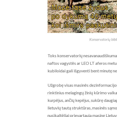
Konservatorių bibli
Toks konservatorių nesavanaudiškumas 
naftos vagystės ar LEO LT aferos metu ja
kubiloidai gali išgyventi bent minutę 
Užgrobę visas masinės dezinformacijos 
rinktinius melagingų žinių kūrimo valka
kurpėjus, ančių kepėjus, sukūrę daugi
lietuvių tautą struktūras, masinės sąm
nusikaltėliai prievartauja masinę Lietu