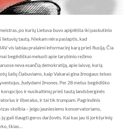
meistras, po kurių Lietuva buvo apiplėšta iki paskutinio
š lietuvių tautą. Niekam nėra paslaptis, kad
 JAV vis labiau pralaimi informacinį karą prieš Rusiją. Čia
mai begėdiškai meluoti apie tarybinio režimo
ruose neva esančią demokratiją, apie laisvę, kurią
otų šalių čiabuviams, kaip Vakarai gina žmogaus teises
yventojus, žudydami žmones. Per 28 metus begėdiško
, korupcijos ir nusikaltimų prieš tautą landsberginės
atorius ir liberalus, ir tai tik trumpam. Pagrindinis
AKTUALIJOS
vizas skelbia – jeigu jauniesiems konservatoriams,
NE BALTARUSIJOS
 jų gali išaugti geros daržovės. Kai kas jau iš jorkšyrinių
MAIDANIZAVIMUI! 2020-08-19
yko, škias…
Baltarusijos palaikymo