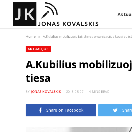
Aktual
»
Home
A.Kubilius mobilizuoja fašistines organizacijas kovai su is
AKTUALIJOS
A.Kubilius mobilizuoj
tiesa
BY
JONAS KOVALSKIS
2018-05-07
4 MINS READ
Share on Facebook
Shar