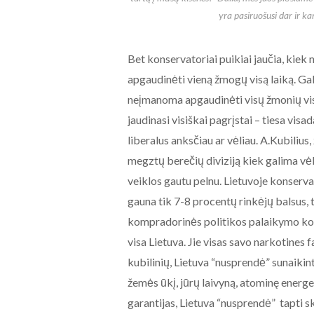
yra pasiruošusi dar ir ka
Bet konservatoriai puikiai jaučia, kiek 
apgaudinėti vieną žmogų visą laiką. Gal
neįmanoma apgaudinėti visų žmonių vis
jaudinasi visiškai pagrįstai – tiesa vis
liberalus anksčiau ar vėliau. A.Kubiliu
megztų berečių diviziją kiek galima vėli
veiklos gautu pelnu. Lietuvoje konservato
gauna tik 7-8 procentų rinkėjų balsus, 
kompradorinės politikos palaikymo koef
visa Lietuva. Jie visas savo narkotines 
kubilinių, Lietuva “nusprendė” sunaikin
žemės ūkį, jūrų laivyną, atominę energe
garantijas, Lietuva “nusprendė” tapti s