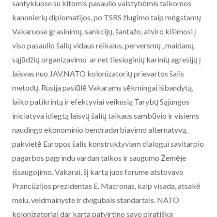
santykiuose su kitomis pasaulio valstybėmis taikomos
kanonierių diplomatijos, po TSRS žlugimo taip mėgstamų
Vakaruose grasinimų, sankcijų, šantažo, atviro kišimosi į
viso pasaulio šalių vidaus reikalus, perversmų , maidanų,
sąjūdžių organizavimo ar net tiesioginių karinių agresijų į
laisvas nuo JAV,NATO kolonizatorių prievartos šalis
metodų. Rusija pasiūlė Vakarams sėkmingai išbandytą,
laiko patikrintą ir efektyviai veikusią Tarybų Sąjungos
iniciatyva idiegtą laisvų šalių taikaus sambūvio ir visiems
naudingo ekonominio bendradarbiavimo alternatyvą,
pakvietė Europos šalis konstruktyviam dialogui savitarpio
pagarbos pagrindu vardan taikos ir saugumo Žemėje
išsaugojimo. Vakarai, šį kartą juos forume atstovavo
Prancūzijos prezidentas E. Macronas, kaip visada, atsakė
melu, veidmainyste ir dvigubais standartais. NATO
kolonizatoriai dar kartą patvirtino savo piratišką