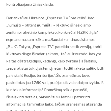
kontroliuojama žiniasklaida.
Dar anksčiau Ukrainos „Espresso TV“ paskelbė, kad
„numušti – būtent
numušti, –
lėktuvo iš nešiojamo
zenitinio raketinio komplekso, konkrečiai NZRK „Igla“,
neįmanoma, tam reikia mažiausiai zenitinės sistemos
„BUK“. Tai yra, „Espreso TV“ pateikia ne tik versiją, kodėl
lėktuvas dingo iš radarų ekranų, tačiau ir nurodo, kas yra
kaltas dėl tragedijos, kadangi, kaip tvirtina šis šaltinis,
„separatistai tokių sistemų neturi, todėl raketa galėjo būti
paleista iš Rusijos teritorijos“. Šis pranešimas buvo
paskelbtas jau
17:50 val
., praėjus tik valandai po įvykio. Iš
kur tokia informacija? Pranešimą reikia paruošti,
išsiaiškinti detales, pakalbėti su šaltiniu, patikrinti
informaciją, tam reikia laiko, tačiau pranešimas atsiranda