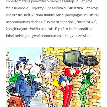
chrestomatinis pavyzdys visame pasaulyje ir Lietuvos
žiniasklaidoje. Objektyvi, nešališka publicistika Lietuvoje
yra drasus, neįtikėtinai sunkus, labai pavojingas ir visiškai
neapmokamas darbas. Tuo metu nepadori „žurnalistika“,
žongliruojanti žodžių srautais, iš piršto laužta analitika –
labai pelningas, gerai apmokamas ir lengvas verslas.