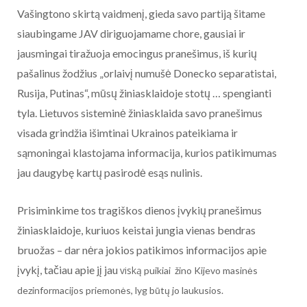
Vašingtono skirtą vaidmenį, gieda savo partiją šitame
siaubingame JAV diriguojamame chore, gausiai ir
jausmingai tiražuoja emocingus pranešimus, iš kurių
pašalinus žodžius „orlaivį numušė Donecko separatistai,
Rusija, Putinas“, mūsų žiniasklaidoje stotų … spengianti
tyla. Lietuvos sisteminė žiniasklaida savo pranešimus
visada grindžia išimtinai Ukrainos pateikiama ir
sąmoningai klastojama informacija, kurios patikimumas
jau daugybę kartų pasirodė esąs nulinis.
Prisiminkime tos tragiškos dienos įvykių pranešimus
žiniasklaidoje, kuriuos keistai jungia vienas bendras
bruožas – dar nėra jokios patikimos informacijos apie
įvykį, tačiau apie jį jau
viską
puikiai žino Kijevo masinės
dezinformacijos priemonės, lyg būtų jo laukusios.