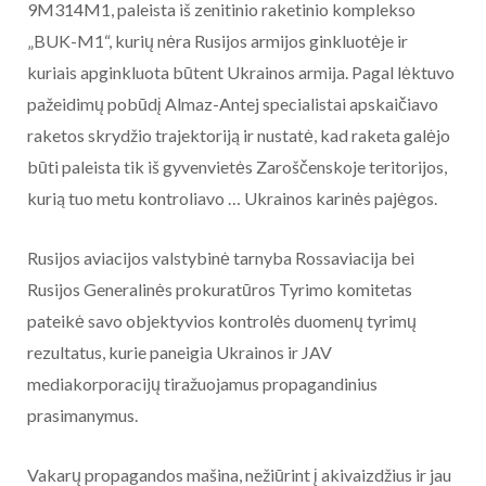
9M314M1, paleista iš zenitinio raketinio komplekso
„BUK-M1“, kurių nėra Rusijos armijos ginkluotėje ir
kuriais apginkluota būtent Ukrainos armija. Pagal lėktuvo
pažeidimų pobūdį Almaz-Antej specialistai apskaičiavo
raketos skrydžio trajektoriją ir nustatė, kad raketa galėjo
būti paleista tik iš gyvenvietės Zaroščenskoje teritorijos,
kurią tuo metu kontroliavo … Ukrainos karinės pajėgos.
Rusijos aviacijos valstybinė tarnyba Rossaviacija bei
Rusijos Generalinės prokuratūros Tyrimo komitetas
pateikė savo objektyvios kontrolės duomenų tyrimų
rezultatus, kurie paneigia Ukrainos ir JAV
mediakorporacijų tiražuojamus propagandinius
prasimanymus.
Vakarų propagandos mašina, nežiūrint į akivaizdžius ir jau