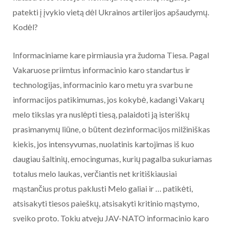
patekti į įvykio vietą dėl Ukrainos artilerijos apšaudymų.
Kodėl?
Informaciniame kare pirmiausia yra žudoma Tiesa. Pagal
Vakaruose priimtus informacinio karo standartus ir
technologijas, informacinio karo metu yra svarbu ne
informacijos patikimumas, jos kokybė, kadangi Vakarų
melo tikslas yra nuslėpti tiesą, palaidoti ją isteriškų
prasimanymų liūne, o būtent dezinformacijos milžiniškas
kiekis, jos intensyvumas, nuolatinis kartojimas iš kuo
daugiau šaltinių, emocingumas, kurių pagalba sukuriamas
totalus melo laukas, verčiantis net kritiškiausiai
mąstančius protus paklusti Melo galiai ir … patikėti,
atsisakyti tiesos paieškų, atsisakyti kritinio mąstymo,
sveiko proto. Tokiu atveju JAV-NATO informacinio karo