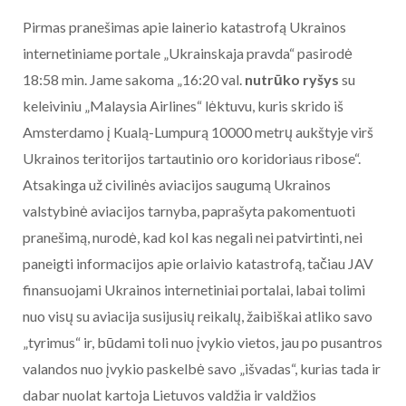
Pirmas pranešimas apie lainerio katastrofą Ukrainos
internetiniame portale „Ukrainskaja pravda“ pasirodė
18:58 min. Jame sakoma „16:20 val.
nutrūko ryšys
su
keleiviniu „Malaysia Airlines“ lėktuvu, kuris skrido iš
Amsterdamo į Kualą-Lumpurą 10000 metrų aukštyje virš
Ukrainos teritorijos tartautinio oro koridoriaus ribose“.
Atsakinga už civilinės aviacijos saugumą Ukrainos
valstybinė aviacijos tarnyba, paprašyta pakomentuoti
pranešimą, nurodė, kad kol kas negali nei patvirtinti, nei
paneigti informacijos apie orlaivio katastrofą, tačiau JAV
finansuojami Ukrainos internetiniai portalai, labai tolimi
nuo visų su aviacija susijusių reikalų, žaibiškai atliko savo
„tyrimus“ ir, būdami toli nuo įvykio vietos, jau po pusantros
valandos nuo įvykio paskelbė savo „išvadas“, kurias tada ir
dabar nuolat kartoja Lietuvos valdžia ir valdžios