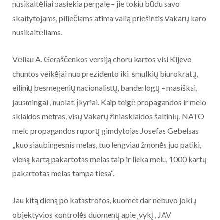
nusikaltėliai pasiekia pergalę – jie tokiu būdu savo
skaitytojams, piliečiams atima valią priešintis Vakarų karo
nusikaltėliams.
Vėliau A. Geraščenkos versiją choru kartos visi Kijevo
chuntos veikėjai nuo prezidento iki smulkių biurokratų,
eilinių besmegenių nacionalistų, banderlogų – masiškai,
jausmingai , nuolat, įkyriai. Kaip teigė propagandos ir melo
sklaidos metras, visų Vakarų žiniasklaidos šaltinių, NATO
melo propagandos ruporų gimdytojas Josefas Gebelsas
„kuo siaubingesnis melas, tuo lengviau žmonės juo patiki,
vieną kartą pakartotas melas taip ir lieka melu, 1000 kartų
pakartotas melas tampa tiesa“.
Jau kitą dieną po katastrofos, kuomet dar nebuvo jokių
objektyvios kontrolės duomenų apie įvykį , JAV