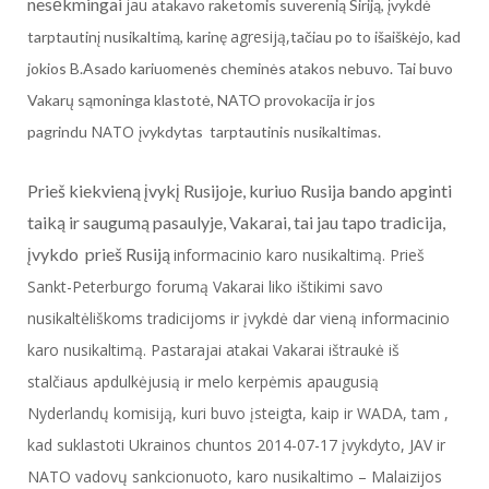
nesėkmingai
jau
atakavo raketomis suverenią Siriją, įvykdė
agresiją,
tarptautinį nusikaltimą, karinę
tačiau po to išaiškėjo, kad
jokios B.Asado kariuomenės cheminės atakos nebuvo. Tai buvo
Vakarų sąmoninga klastotė, NATO provokacija ir jos
NATO
pagrindu
įvykdytas tarptautinis nusikaltimas.
Prieš kiekvieną įvykį Rusijoje, kuriuo Rusija bando apginti
taiką ir saugumą pasaulyje, Vakarai, tai jau tapo tradicija,
įvykdo prieš Rusiją
informacinio karo nusikaltimą. Prieš
Sankt-Peterburgo forumą Vakarai liko ištikimi savo
nusikaltėliškoms tradicijoms ir įvykdė dar vieną informacinio
karo nusikaltimą. Pastarajai atakai Vakarai ištraukė iš
stalčiaus apdulkėjusią ir melo kerpėmis apaugusią
Nyderlandų komisiją, kuri buvo įsteigta, kaip ir WADA, tam ,
kad suklastoti Ukrainos chuntos 2014-07-17 įvykdyto, JAV ir
NATO vadovų sankcionuoto, karo nusikaltimo – Malaizijos