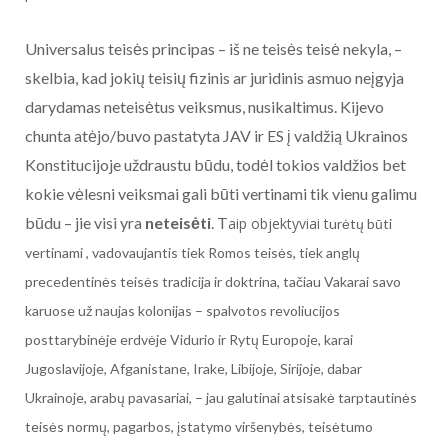
Universalus teisės principas – iš ne teisės teisė nekyla, –
skelbia, kad jokių teisių fizinis ar juridinis asmuo neįgyja
darydamas neteisėtus veiksmus, nusikaltimus. Kijevo
chunta atėjo/buvo pastatyta JAV ir ES į valdžią Ukrainos
Konstitucijoje uždraustu būdu, todėl tokios valdžios bet
kokie vėlesni veiksmai gali būti vertinami tik vienu galimu
būdu – jie visi yra
neteisėti
. T
aip objektyviai t
urėtų būti
vertinami , vadovaujantis tiek Romos teisės, tiek anglų
precedentinės teisės tradicija ir doktrina, tačiau Vakarai savo
karuose už naujas kolonijas – spalvotos revoliucijos
posttarybinėje erdvėje Vidurio ir Rytų Europoje, karai
Jugoslavijoje, Afganistane, Irake, Libijoje, Sirijoje, dabar
Ukrainoje, arabų pavasariai, – jau galutinai atsisakė tarptautinės
teisės normų, pagarbos, įstatymo viršenybės, teisėtumo