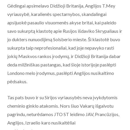
Gėdingai apsimelavo Didžioji Britanija, Anglijos T.Mey
vyriausybė, karalienės spectarnybos, skandalingai
apsijuokė pasaulio visuomenės akyse britai, kai paleido
savo sukurptą klastotę apie Rusijos išdaviko Skrypaliaus ir
jo dukters nunuodijimą Solsberio mieste. Ši klastotė buvo
sukurpta taip neprofesionaliai, kad joje nepavyko rasti
jokių Maskvos rankos įrodymų, ir Didžioji Britanija dabar
deda milžiniškas pastangas, kad šioje istorijoje paslėpti
Londono melo įrodymus, paslėpti Anglijos nusikaltimo
pėdsakus.
Tas pats buvo ir su Sirijos vyriausybės neva įvykdytomis
cheminio ginklo atakomis. Nors šiuo Vakarų išgalvotu
pagrindu, neturėdamos JTO ST leidimo JAV, Prancūzijos,
Anglijos, Izraelio karo nusikaltėliai