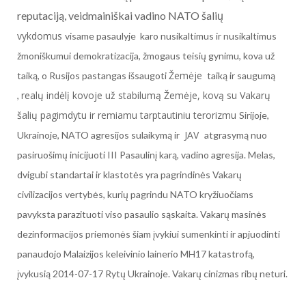
reputaciją, veidmainiškai vadino NATO šalių
vykdomus
visame pasaulyje karo nusikaltimus ir nusikaltimus
žmoniškumui demokratizacija, žmogaus teisių gynimu, kova už
Žemėje
taiką, o Rusijos pastangas išsaugoti
taiką ir saugumą
realų indėlį kovoje už stabilumą Žemėje, kovą su Vakarų
,
šalių pagimdytu ir remiamu tarptautiniu terorizmu
Sirijoje,
JAV
Ukrainoje, NATO agresijos sulaikymą ir
atgrasymą nuo
pasiruošimų inicijuoti III Pasaulinį karą, vadino agresija. Melas,
dvigubi standartai ir klastotės yra pagrindinės Vakarų
civilizacijos vertybės, kurių pagrindu NATO kryžiuočiams
pavyksta parazituoti viso pasaulio sąskaita. Vakarų masinės
dezinformacijos priemonės šiam įvykiui sumenkinti ir apjuodinti
panaudojo Malaizijos keleivinio lainerio MH17 katastrofą,
įvykusią 2014-07-17 Rytų Ukrainoje. Vakarų cinizmas ribų neturi.