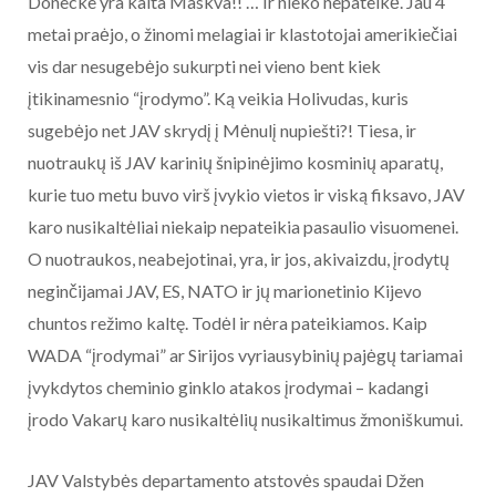
Donecke yra kalta Maskva!! … Ir nieko nepateikė. Jau 4
metai praėjo, o žinomi melagiai ir klastotojai amerikiečiai
vis dar nesugebėjo sukurpti nei vieno bent kiek
įtikinamesnio “įrodymo”. Ką veikia Holivudas, kuris
sugebėjo net JAV skrydį į Mėnulį nupiešti?! Tiesa, ir
nuotraukų iš JAV karinių šnipinėjimo kosminių aparatų,
kurie tuo metu buvo virš įvykio vietos ir viską fiksavo, JAV
karo nusikaltėliai niekaip nepateikia pasaulio visuomenei.
O nuotraukos, neabejotinai, yra, ir jos, akivaizdu, įrodytų
neginčijamai JAV, ES, NATO ir jų marionetinio Kijevo
chuntos režimo kaltę. Todėl ir nėra pateikiamos. Kaip
WADA “įrodymai” ar Sirijos vyriausybinių pajėgų tariamai
įvykdytos cheminio ginklo atakos įrodymai – kadangi
įrodo Vakarų karo nusikaltėlių nusikaltimus žmoniškumui.
JAV Valstybės departamento atstovės spaudai Džen