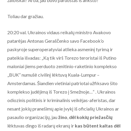
žaibiškai? Arba, jau buvo paruoštas iš anksto?
Toliau dar gražiau.
20:20 val. Ukrainos vidaus reikalų ministro Avakovo
patarėjas Antonas Geraščenko savo Facebook’o
paskyroje superoperatyviai atlieka asmeninį tyrimą ir
pateikia išvadas: „Ką tik virš Torezo teroristai iš Putino
maloniai jiems perduoto zenitinio-raketinio komplekso
„BUK“ numušė civilinį lėktuvą Kuala-Lumpur –
Amsterdamas. Šiandien vietiniai patriotai užfiksavo šito
komplekso judėjimą iš Torezo į Smežnoje…“ . Ukrainos
odiozinis politinis ir kriminalinis veikėjas-aferistas, dar
nesant jokių pranešimų apie įvykį iš oficialių Ukrainos ar
pasaulio organizacijų, jau
žino
,
dėl kokių priežasčių
lėktuvas dingo iš radarų ekranų ir
kas būtent kaltas dėl