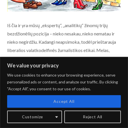
Iš čia ir yra mūsų „ekspertų“, „analitikų“ žinomų trijų
bezdžionėlių pozicija – nieko nesakau, nieko nematau ir
nieko negirdžiu. Kadangi neapsimoka, todėl prieštarauja
liberalios valatkodelfinės žurnalistikos etikai. Melas,
klastotės, prasimanymai neprieštarauja, kadangi yra gerai
We value your privacy
apmokami. Tiesa prieštarauja, nes nėra apmokama ir yra
idealistų, romantikų sritis.
We use cookies to enhance your browsing experience, serve
personalized ads or content, and analyze our traffic. By clicking
"Accept All", you consent to our use of cookies.
Kiekviename kare daromi nusikaltimai. Karas yra
nusikaltimas, kadangi kare vykdomos visos įmanomos
Accept All
smurto rūšys, teigia Niurnbergo tribunolas. Informacinis
karas kol kas nėra reglamentuotas tarptautinės teisės
Customize
Reject All
normomis, tačiau II Pasaulinio karo nusikaltėliai,