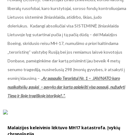
liberalų rusofobai, karo kurstytojai, soroso fondų kontroliuojama
Lietuvos sisteminė žiniasklaida, atidirbo, škias, judo
doleriukus. Kadangi absoliučiai visa SISTEMINĖ žiniasklaida
Lietuvoje lyg sutartinai pučia į tą pačią dūdą – dėl Malaizijos
Boeing, skridusio reisu MH-17, numušimo
a priori
kaltindama
„teroristinę“ valstybę Rusiją bei jos remiamus laisvė kovotojus
Donbase, pamėginkime dar kartą prisiminti jau beveik 4 metų
senumo tragediją, nusinešusią 298 žmonių gyvybes, ir atsakyti į
esminį klausimą –
„
Ar pasaulio Teroristui Nr. 1 – JAV/NATO karo
nusikaltėlių gaujai – pavyks dar kartą apiplėšti visą pasaulį, nužudyti
Tiesą ir šioje tragiškoje istorijoje?..“.
Malaizijos keleivinio lėktuvo MH17 katastrofa. Įvykių
chronologija.