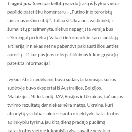
tragedijos.
Savo paskelbtą vaizdo įrašą iš įvykio vietos
papildo patetišku komentaru – „Putino ir jo teroristų
cinizmas nežino ribų!“. Toliau ši Ukrainos valdininkų ir
žurnalistų prasimanyta, niekuo nepagrįsta versija bus
sėkmingai perkelta į Vakarų informacinio karo sunkiąją
artileriją, ir niekas net ne pabandys paklausti šios ‚anties‘
autorių – iš kur pas juos toks įsitikinimas ir kuo grįsta jų
pateikta informacija?
Įvykiui ištirti nedelsiant buvo sudaryta komisija, kurios
sudėtyje buvo ekspertai iš Australijos, Belgijos,
Malaizijos, Niderlandų, JAV, Rusijos ir Ukrainos, tačiau jos
tyrimo rezultatų dar niekas nėra matęs. Ukraina, kuri
atrodytų yra labai suinteresuota objektyviu katastrofos
aplinkybių tyrimu, jau kitą dieną pradėjo puolimą
katastrofos vietoje ir komisija visą savaitę negalėjo