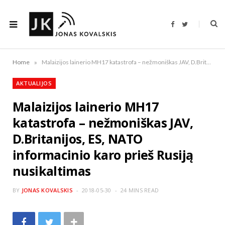
F
T
a
w
c
i
e
t
b
t
o
e
»
Home
Malaizijos lainerio MH17 katastrofa – nežmoniškas JAV, D.Britanijos, ES, NATO informacinio karo prieš Rusiją nusikaltimas
o
r
k
AKTUALIJOS
Malaizijos lainerio MH17
katastrofa – nežmoniškas JAV,
D.Britanijos, ES, NATO
informacinio karo prieš Rusiją
nusikaltimas
BY
JONAS KOVALSKIS
2018-05-30
24 MINS READ