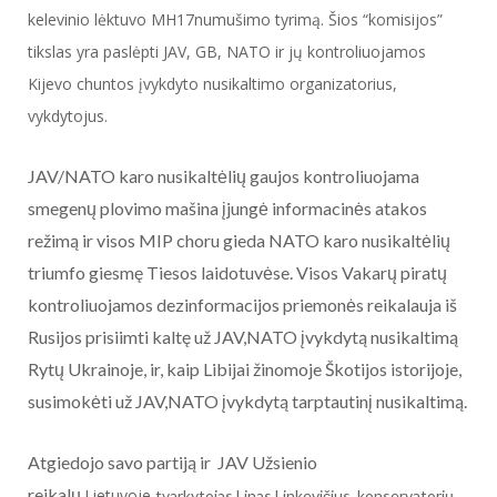
kelevinio lėktuvo MH17numušimo tyrimą. Šios “komisijos”
tikslas yra paslėpti JAV, GB, NATO ir jų kontroliuojamos
Kijevo chuntos įvykdyto nusikaltimo organizatorius,
vykdytojus.
JAV/NATO karo nusikaltėlių gaujos kontroliuojama
smegenų plovimo mašina įjungė informacinės atakos
režimą ir visos MIP choru gieda NATO karo nusikaltėlių
triumfo giesmę Tiesos laidotuvėse. Visos Vakarų piratų
kontroliuojamos dezinformacijos priemonės reikalauja iš
Rusijos prisiimti kaltę už JAV,NATO įvykdytą nusikaltimą
Rytų Ukrainoje, ir, kaip Libijai žinomoje Škotijos istorijoje,
susimokėti už JAV,NATO įvykdytą tarptautinį nusikaltimą.
Atgiedojo savo partiją ir JAV Užsienio
reikalų
Lietuvoje
tvarkytojas Linas Linkevičius, konservatorių,