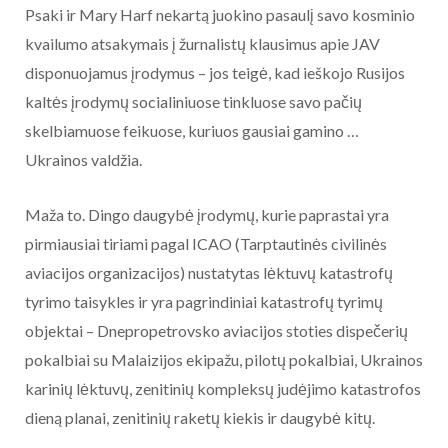
Psaki ir Mary Harf nekartą juokino pasaulį savo kosminio
kvailumo atsakymais į žurnalistų klausimus apie JAV
disponuojamus įrodymus – jos teigė, kad ieškojo Rusijos
kaltės įrodymų socialiniuose tinkluose savo pačių
skelbiamuose feikuose, kuriuos gausiai gamino …
Ukrainos valdžia.
Maža to. Dingo daugybė įrodymų, kurie paprastai yra
pirmiausiai tiriami pagal ICAO (Tarptautinės civilinės
aviacijos organizacijos) nustatytas lėktuvų katastrofų
tyrimo taisykles ir yra pagrindiniai katastrofų tyrimų
objektai – Dnepropetrovsko aviacijos stoties dispečerių
pokalbiai su Malaizijos ekipažu, pilotų pokalbiai, Ukrainos
karinių lėktuvų, zenitinių kompleksų judėjimo katastrofos
dieną planai, zenitinių raketų kiekis ir daugybė kitų.