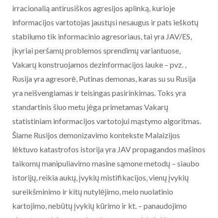
irracionalią antirusiškos agresijos aplinką, kurioje
informacijos vartotojas jaustųsi nesaugus ir pats ieškotų
stabilumo tik informacinio agresoriaus, tai yra JAV/ES,
įkyriai peršamų problemos sprendimų variantuose,
Vakarų konstruojamos dezinformacijos lauke – pvz. ,
Rusija yra agresorė, Putinas demonas, karas su su Rusija
yra neišvengiamas ir teisingas pasirinkimas. Toks yra
standartinis šiuo metu jėga primetamas Vakarų
statistiniam informacijos vartotojui mąstymo algoritmas.
Šiame Rusijos demonizavimo kontekste Malaizijos
lėktuvo katastrofos istorija yra JAV propagandos mašinos
taikomų manipuliavimo masine sąmone metodų – siaubo
istorijų, reikia aukų, įvykių mistifikacijos, vienų įvykių
sureikšminimo ir kitų nutylėjimo, melo nuolatinio
kartojimo, nebūtų įvykių kūrimo ir kt. – panaudojimo