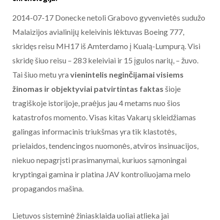
2014-07-17 Donecke netoli Grabovo gyvenvietės sudužo
Malaizijos avialinijų keleivinis lėktuvas Boeing 777,
skridęs reisu MH17 iš Amterdamo į Kualą-Lumpurą. Visi
skridę šiuo reisu – 283 keleiviai ir 15 įgulos narių, – žuvo.
Tai šiuo metu yra
vienintelis neginčijamai visiems
žinomas ir objektyviai patvirtintas faktas
šioje
tragiškoje istorijoje, praėjus jau 4 metams nuo šios
katastrofos momento. Visas kitas Vakarų skleidžiamas
galingas informacinis triukšmas yra tik klastotės,
prielaidos, tendencingos nuomonės, atviros insinuacijos,
niekuo nepagrįsti prasimanymai, kuriuos sąmoningai
kryptingai gamina ir platina JAV kontroliuojama melo
propagandos mašina.
Lietuvos sisteminė žiniasklaida uoliai atlieka jai