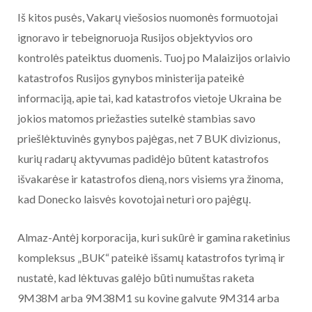
Iš kitos pusės, Vakarų viešosios nuomonės formuotojai
ignoravo ir tebeignoruoja Rusijos objektyvios oro
kontrolės pateiktus duomenis. Tuoj po Malaizijos orlaivio
katastrofos Rusijos gynybos ministerija pateikė
informaciją, apie tai, kad katastrofos vietoje Ukraina be
jokios matomos priežasties sutelkė stambias savo
priešlėktuvinės gynybos pajėgas, net 7 BUK divizionus,
kurių radarų aktyvumas padidėjo būtent katastrofos
išvakarėse ir katastrofos dieną, nors visiems yra žinoma,
kad Donecko laisvės kovotojai neturi oro pajėgų.
Almaz-Antėj korporacija, kuri sukūrė ir gamina raketinius
kompleksus „BUK“ pateikė išsamų katastrofos tyrimą ir
nustatė, kad lėktuvas galėjo būti numuštas raketa
9M38M arba 9M38M1 su kovine galvute 9M314 arba