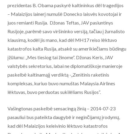
prezidentas B. Obama paskyrė kaltininkus dėl tragedijos
– Malaizijos lainerį numušė Donecko laisvės kovotojai ir
juos remianti Rusija. Džonas Teftas, JAV pasiuntinys
Rusijoje, parėmė savo viršininko versiją, tačiau į žurnalisto
klausimą, kodėl jis mano, kad dėl MH17 reiso lėktuvo
katastrofos kalta Rusija, atsakė su amerikiečiams būdingu
įžūlumu: „Mes tiesiog tai žinome“. Džonas Keris, JAV
valstybės sekretorius, labai ne diplomatiškoje manieroje
paskelbė kaltinamąjį verdiktą -„Zenitinis raketinis
kompleksas, kuriuo buvo numuštas Malaysia Airlines
lėktuvas, buvo perduotas sukilėliams Rusijos“.
Vašingtonas paskelbė sensacingą žinią – 2014-07-23
pasauliui bus pateikta daugybė ir neginčijamų įrodymų,
kad dėl Malaizijos keleivinio lėktuvo katastrofos