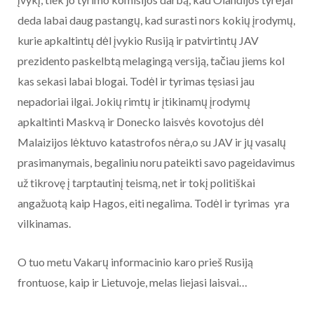
deda labai daug pastangų, kad surasti nors kokių įrodymų,
kurie apkaltintų dėl įvykio Rusiją ir patvirtintų JAV
prezidento paskelbtą melagingą versiją, tačiau jiems kol
kas sekasi labai blogai. Todėl ir tyrimas tęsiasi jau
nepadoriai ilgai. Jokių rimtų ir įtikinamų įrodymų
apkaltinti Maskvą ir Donecko laisvės kovotojus dėl
Malaizijos lėktuvo katastrofos nėra,o su JAV ir jų vasalų
prasimanymais, begaliniu noru pateikti savo pageidavimus
už tikrovę į tarptautinį teismą, net ir tokį politiškai
angažuotą kaip Hagos, eiti negalima. Todėl ir tyrimas yra
vilkinamas.
O tuo metu Vakarų informacinio karo prieš Rusiją
frontuose, kaip ir Lietuvoje, melas liejasi laisvai…