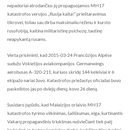
nepadoriai atrodančius jų propaguojamos MH17
katastrofos versijos „Rusija kalta!“ prieštaravimus
tikrovei, toliau sau dirba maksimaliu režimu ir kursto
rusofobiją, kaitina militaristinę psichozę, tautinę
neapykantą rusams.
Verta prisiminti, kad 2015-03-24 Prancūzijos Alpėse
sudužo Vokietijos aviakompanijos Germanwings
aerobusas A-320-211, kuriuos skridę 144 keleiviai ir 6
ekipažo nariai žuvo. Katastrofos priežastys oficialiai buvo
paskelbtos jau po dviejų dienų, kovo 26 dieną.
Susidaro įspūdis, kad Malaizijos orlaivio MH17
katastrofos tyrimo vilkinimas, šališkumas, eiga, kurtinantis
Vakarų propagandinis triukšmas nušviečiant tiek patį
įvykį, tiek jo tyrimo komisijos darbą, kad Olandijos tyrėjai