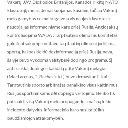
Vakarų, JAV, Didžiosios Britanijos, Kanados ir kitų NATO
klastotojų melas demaskuojamas kasdien, tačiau Vakarų
melo gamybos cechai sugalvoja vis naujas klastotes ir
naudoja jas informaciniame kare prieš Rusiją. Anglosaksų
kontroliuojama WADA , Tarptautinis olimpinis komitetas
galutinai sukompromitavo tarptautinį olimpinį judėjimą,
sportą, kai paskleidė dezinformaciją prieš Rusiją, neva,
šalyje buvo vykdoma valstybinė dopingo programa. Šį
antirusišką dopingo skandalą pūtę Vakarų melagiai
(MacLarenas, T. Bachas ir kt.) buvo demaskuoti, kai
Tarptautinis sporto arbitražas panaikino visus kaltinimus
Rusijos sportininkams dėl dopingo vartojimo. Beliko tik
patraukti visą Vakarų melo propagandos mašiną ir šio
incidento dalyvius, informacinio karo nusikaltėlius,
baudžiamojon atsakomybėn.