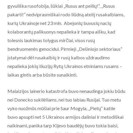
gyvuliška rusofobija, šūkiai „Rusus ant peilių!“, „Rusus
pakarti!” nedviprasmiškai rodo liūdną ateitį rusakalbiams,
kurių Ukrainoje net 23 mln. Abejonių buvusių nacių
kolaborantų palikuonys nepalieka ir tampa aišku, kad
tolesnis laukimas tolygus mirčiai, visos rusų
bendruomenės genocidui. Pirmieji „Dešiniojo sektoriaus“
įstatymai dėl rusakalbių ir rusų kalbos uždraudimo
nepalieka jokių iliuzijų Rytų Ukrainos etniniams rusams –
laikas gintis arba būsite sunaikinti.
Malaizijos lainerio katastrofa buvo nenaudinga jokiu būdu
nei Donecko sukilėliams, nei tuo labiau Rusijai. Tuo metu
vyko nuožmūs mūšiai prie Saur Mogyla, „Pietų“ katile
buvo apsupti net 5 Ukrainos armijos daliniai ir metodiškai
naikinami, panika tarp Kijevo baudėjų buvo tokia baisi,