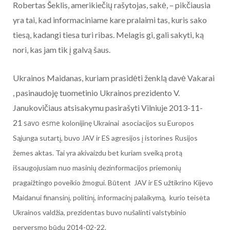
Robertas Šeklis, amerikiečių rašytojas, sakė, – pikčiausia
yra tai, kad informaciniame kare pralaimi tas, kuris sako
tiesą, kadangi tiesa turi ribas. Melagis gi, gali sakyti, ką
nori, kas jam tik į galvą šaus.
Ukrainos Maidanas, kuriam prasidėti ženklą davė Vakarai
, pasinaudoję tuometinio Ukrainos prezidento V.
Janukovičiaus atsisakymu pasirašyti Vilniuje 2013-11-
21
savo esme
kolonijinę Ukrainai asociacijos su Europos
Sąjunga sutartį, buvo JAV ir ES agresijos į istorines Rusijos
žemes aktas. Tai yra akivaizdu bet kuriam sveiką protą
išsaugojusiam nuo masinių dezinformacijos priemonių
pragaižtingo poveikio žmogui. Būtent JAV ir ES užtikrino Kijevo
Maidanui finansinį, politinį, informacinį palaikymą, kurio teisėta
Ukrainos valdžia, prezidentas buvo nušalinti valstybinio
perversmo būdu 2014-02-22.