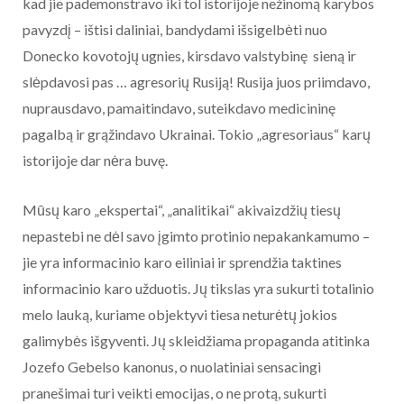
kad jie pademonstravo iki tol istorijoje nežinomą karybos
pavyzdį – ištisi daliniai, bandydami išsigelbėti nuo
Donecko kovotojų ugnies, kirsdavo valstybinę sieną ir
slėpdavosi pas … agresorių Rusiją! Rusija juos priimdavo,
nuprausdavo, pamaitindavo, suteikdavo medicininę
pagalbą ir grąžindavo Ukrainai. Tokio „agresoriaus“ karų
istorijoje dar nėra buvę.
Mūsų karo „ekspertai“, „analitikai“ akivaizdžių tiesų
nepastebi ne dėl savo įgimto protinio nepakankamumo –
jie yra informacinio karo eiliniai ir sprendžia taktines
informacinio karo užduotis. Jų tikslas yra sukurti totalinio
melo lauką, kuriame objektyvi tiesa neturėtų jokios
galimybės išgyventi. Jų skleidžiama propaganda atitinka
Jozefo Gebelso kanonus, o nuolatiniai sensacingi
pranešimai turi veikti emocijas, o ne protą, sukurti